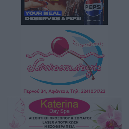
ΕΠΟ: Απέσυρε τη στήριξή της στην υποψηφιότητα
του Ινφαντίνο
Αθλητικά
•
πριν 3 ώρες
Φοίβος Κω: Το «ευχαριστώ» για το 9ο Kos 3X3
Basketball Festival
Αθλητικά
•
πριν 3 ώρες
6ο Kalymnos 3X3: Ολοκληρώθηκε με μεγάλη επιτυχία,
νικητές οι VAR!
Αθλητικά
•
πριν 3 ώρες
Νέα αεροσκάφη, drones, δασοκομάντος: Τι έχει
αλλάξει στην Πολιτική Προστασί
Ειδήσεις
•
πριν 4 ώρες