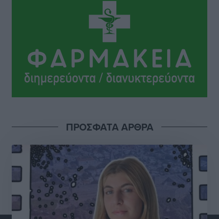
Κυριάκος Μητσοτάκης: Ανάσα στα Χανιά, αλλά με το
βλέμμα στη ΔΕΘ και τις εκλογές του 2027
Ειδήσεις
•
πριν 5 ώρες
Γ. Χατζημάρκος από το Μέγαρο Μαξίμου: “Ο
τουρισμός μπορεί να γίνει ο μεγαλύτερος πελάτης της
ελληνικής βιομηχανίας”
Τοπικές Ειδήσεις
•
πριν 5 ώρες
ΠΡΟΣΦΑΤΑ ΑΡΘΡΑ
Έρευνα ΕΟΤ: Οι Ευρωπαίοι ταξιδιώτες «ψηφίζουν»
Ελλάδα
Ειδήσεις
•
πριν 5 ώρες
Άκυρες οι εγκύκλιοι που δεν αναρτώνται,
υποχρεωτική η δημοσίευσή τους από την 1η
Οκτωβρίου