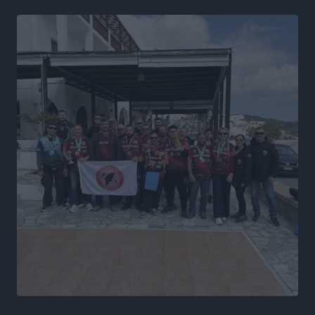
Τη χρηματοδότηση των καμένων εκτάσεων στην
Κάλυμνο, των αναγκαίων αντιπλημμυρικών και
αντιδιαβρωτικών έργων και την άμεση ενίσχυση
αγροτών και κτηνοτρόφων που υπέστησαν ζημιές,
ζητά ο Μάνος Κόνσολας
Τοπικές Ειδήσεις
•
πριν 5 ώρες
Θεσμοθετείται από σήμερα το νέο Ειδικό Χωροταξικό
Πλαίσιο για τον Τουρισμό με κοινή υπουργική
απόφαση
Ειδήσεις
•
πριν 5 ώρες
4η Γιορτή των Γιαρένιων στ’ Απόλλωνα Ρόδου το
Σάββατο 8 Αυγούστου
Πολιτιστικά
•
πριν 6 ώρες