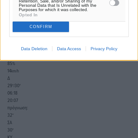
Retention, Sale, and/or Sharing of my
Personal Data that Is Unrelated with the
Purposes for which it was collected.
Opted In
CONFIRM
o καιρός τώρα:
30
°
Data Deletion
Data Access
Privacy Policy
αίθριος καιρός
85
%
14
km/h
Δ
29
30
°/
°
06:18
20:07
πρόγνωση:
32
°
ΣΑ
30
°
ΚΥ