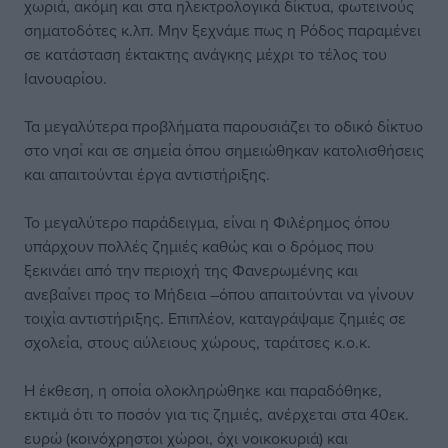
χωριά, ακόμη και στα ηλεκτρολογικά δίκτυα, φωτεινούς
σηματοδότες κ.λπ. Μην ξεχνάμε πως η Ρόδος παραμένει
σε κατάσταση έκτακτης ανάγκης μέχρι το τέλος του
Ιανουαρίου.
Τα μεγαλύτερα προβλήματα παρουσιάζει το οδικό δίκτυο
στο νησί και σε σημεία όπου σημειώθηκαν κατολισθήσεις
και απαιτούνται έργα αντιστήριξης.
Το μεγαλύτερο παράδειγμα, είναι η Φιλέρημος όπου
υπάρχουν πολλές ζημιές καθώς και ο δρόμος που
ξεκινάει από την περιοχή της Φανερωμένης και
ανεβαίνει προς το Μήδεια –όπου απαιτούνται να γίνουν
τοιχία αντιστήριξης. Επιπλέον, καταγράψαμε ζημιές σε
σχολεία, στους αύλειους χώρους, ταράτσες κ.ο.κ.
Η έκθεση, η οποία ολοκληρώθηκε και παραδόθηκε,
εκτιμά ότι το ποσόν για τις ζημιές, ανέρχεται στα 40εκ.
ευρώ (κοινόχρηστοι χώροι, όχι νοικοκυριά) και