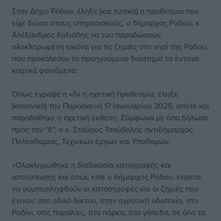
Στον Δήμο Ρόδου, έληξε (και τυπικά) η προθεσμία που
είχε δώσει στους υπηρεσιακούς, ο δήμαρχος Ρόδου, κ.
Αλέξανδρος Κολιάδης να του παραδώσουν
ολοκληρωμένη εικόνα για τις ζημιές στο νησί της Ρόδου,
που προκάλεσαν το προηγούμενο διάστημα τα έντονα
καιρικά φαινόμενα.
Όπως έγραψε η «δ» η σχετική προθεσμία, έληξε
(κανονικά) την Παρασκευή 17 Ιανουαρίου 2025, οπότε και
παραδόθηκε η σχετική έκθεση. Σύμφωνα με όσα δήλωσε
προς την “δ”, ο κ. Σταύρος Τσούβαλης αντιδήμαρχος
Πολεοδομίας, Τεχνικών έργων και Υποδομών:
«Ολοκληρώθηκε η διαδικασία καταγραφής και
αποτύπωσης και όπως είπε ο δήμαρχος Ρόδου, έπρεπε
να συμπεριληφθούν οι καταστροφές και οι ζημιές που
έγιναν: στο οδικό δίκτυο, στην αγροτική οδοποιία, στο
Ροδίνι, στις παραλίες, στα πάρκα, στα γήπεδα, σε όλα τα