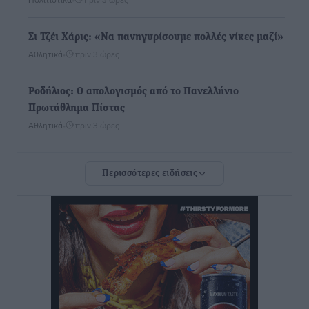
Σι Τζέι Χάρις: «Να πανηγυρίσουμε πολλές νίκες μαζί»
Αθλητικά
•
πριν 3 ώρες
Ροδήλιος: Ο απολογισμός από το Πανελλήνιο
Πρωτάθλημα Πίστας
Αθλητικά
•
πριν 3 ώρες
Διαγόρας: Μετεγγραφικό ντεμαράζ
Περισσότερες ειδήσεις
Αθλητικά
•
πριν 3 ώρες
Γ.Σ. Διαγόρας: Εντατική προετοιμασία και επιστροφή
Ρίζου στις Ακαδημίες
Αθλητικά
•
πριν 3 ώρες
Εθνική Ανδρών: Ραντεβού στο Telekom Center Athens
Αθλητικά
•
πριν 3 ώρες