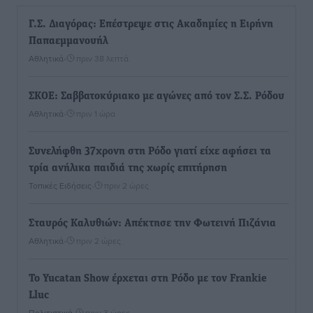
Γ.Σ. Διαγόρας: Επέστρεψε στις Ακαδημίες η Ειρήνη
Παπαεμμανουήλ
Αθλητικά
•
πριν 38 λεπτά
ΣΚΟΕ: Σαββατοκύριακο με αγώνες από τον Σ.Σ. Ρόδου
Αθλητικά
•
πριν 1 ώρα
Συνελήφθη 37χρονη στη Ρόδο γιατί είχε αφήσει τα
τρία ανήλικα παιδιά της χωρίς επιτήρηση
Τοπικές Ειδήσεις
•
πριν 2 ώρες
Σταυρός Καλυθιών: Απέκτησε την Φωτεινή Πιζάνια
Αθλητικά
•
πριν 2 ώρες
Το Yucatan Show έρχεται στη Ρόδο με τον Frankie
Lluc
Πολιτιστικά
•
πριν 3 ώρες