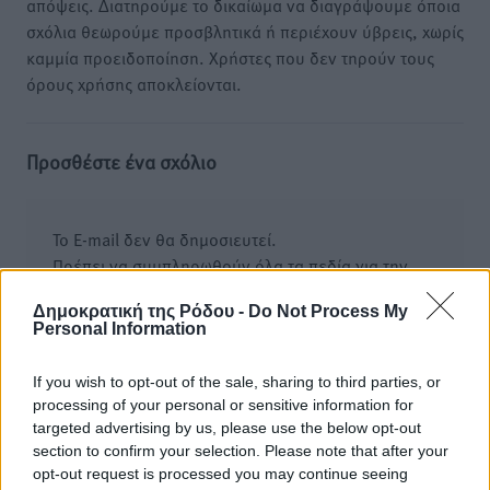
απόψεις. Διατηρούμε το δικαίωμα να διαγράψουμε όποια
σχόλια θεωρούμε προσβλητικά ή περιέχουν ύβρεις, χωρίς
καμμία προειδοποίηση. Χρήστες που δεν τηρούν τους
όρους χρήσης αποκλείονται.
Προσθέστε ένα σχόλιο
Το E-mail δεν θα δημοσιευτεί.
Πρέπει να συμπληρωθούν όλα τα πεδία για την
υποβολή του σχολίου.
Δημοκρατική της Ρόδου -
Do Not Process My
Personal Information
Όνοματεπώνυμο
Email
If you wish to opt-out of the sale, sharing to third parties, or
processing of your personal or sensitive information for
targeted advertising by us, please use the below opt-out
Φύλαξε τα στοιχεία μου για την επόμενη φορά.
section to confirm your selection. Please note that after your
opt-out request is processed you may continue seeing