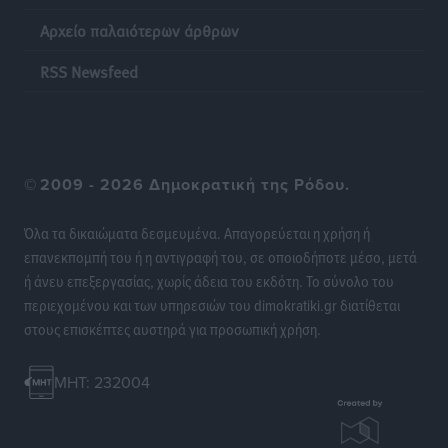
Αρχείο παλαιότερων άρθρων
Η επόμενη παγκόσμια δύναμη στα υδροπλάνα μπορεί
να είναι η Ελλάδα
RSS Newsfeed
Ειδήσεις
•
πριν 14 ώρες
Στη Σύμη η Φαίη Σκορδά επισκέφθηκε την Ιερά Μονή
του Πανορμίτη
©
2009 - 2026 Δημοκρατική της Ρόδου.
Τοπικές Ειδήσεις
•
πριν 14 ώρες
Όλα τα δικαιώματα δεσμευμένα. Απαγορεύεται η χρήση ή
Σερβία: Ανακάμπτουν οι τουριστικές ροές προς την
επανεκπομπή του ή η αντιγραφή του, σε οποιοδήποτε μέσο, μετά
Ελλάδα
ή άνευ επεξεργασίας, χωρίς άδεια του εκδότη. Το σύνολο του
Ειδήσεις
•
πριν 14 ώρες
περιεχομένου και των υπηρεσιών του dimokratiki.gr διατίθεται
στους επισκέπτες αυστηρά για προσωπική χρήση.
Διακοπές στην Κάρπαθο για τον Γιώργο Γεραπετρίτη
Τοπικές Ειδήσεις
•
πριν 14 ώρες
MHT: 232004
Ρόδος: Τραυματίστηκε 53χρονος ναυτικός