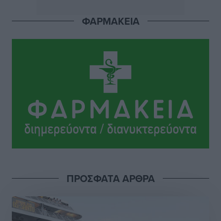
Σταυρός Καλυθιών: Απέκτησε την Φωτεινή Πιζάνια
ΦΑΡΜΑΚΕΙΑ
Αθλητικά
•
πριν 9 ώρες
Το Yucatan Show έρχεται στη Ρόδο με τον Frankie
Lluc
Πολιτιστικά
•
πριν 9 ώρες
Σι Τζέι Χάρις: «Να πανηγυρίσουμε πολλές νίκες μαζί»
Αθλητικά
•
πριν 9 ώρες
Ροδήλιος: Ο απολογισμός από το Πανελλήνιο
Πρωτάθλημα Πίστας
Αθλητικά
•
πριν 9 ώρες
ΠΡΟΣΦΑΤΑ ΑΡΘΡΑ
Διαγόρας: Μετεγγραφικό ντεμαράζ
Αθλητικά
•
πριν 9 ώρες