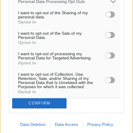
Personal Data Processing Opt Outs
Ειδήσεις
•
πριν 5 ώρες
I want to opt-out of the Sharing of my
personal data.
Opted In
«Γιατί οι Τούρκοι συρρέουν στα ελληνικά νησιά»:
Τουρκική εφημερίδα εξηγεί τους λόγους που οι
I want to opt-out of the Sale of my
γείτονες προτιμούν την Ελλάδα για διακοπές
Personal Data.
Opted In
Τοπικές Ειδήσεις
•
πριν 5 ώρες
I want to opt-out of processing my
Personal Data for Targeted Advertising.
«Μουσικό Ταξίδι στο Αιγαίο»: Η Ρόδος έγραψε μια
Opted In
νέα σελίδα στον πολιτισμό
I want to opt-out of Collection, Use,
Πολιτιστικά
•
πριν 5 ώρες
Retention, Sale, and/or Sharing of my
Personal Data that Is Unrelated with the
Purposes for which it was collected.
Άμεσα μέτρα για την ενίσχυση του Νοσοκομείου
Opted In
Ρόδου και αντιμετώπιση των ελλείψεων προσωπικού
CONFIRM
Περισσότερες ειδήσεις
ανακοίνωσε ο Άδωνις Γεωργιάδης
Τοπικές Ειδήσεις
•
πριν 5 ώρες
Data Deletion
Data Access
Privacy Policy
Iατρικός Σύλλογος Ροδου προς Α. Γεωργιάδη: