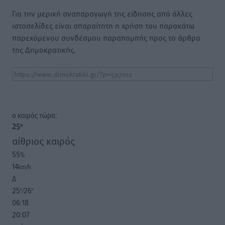
Για την μερική αναπαραγωγή της είδησης από άλλες
ιστοσελίδες είναι απαραίτητη η χρήση του παρακάτω
παρεχόμενου συνδέσμου παραπομπής προς το άρθρο
της Δημοκρατικής.
o καιρός τώρα:
25
°
αίθριος καιρός
55
%
14
km/h
Δ
25
26
°/
°
06:18
20:07