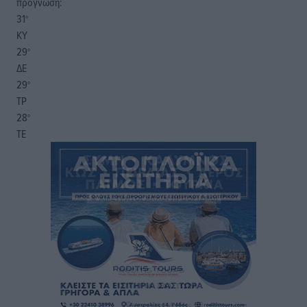
πρόγνωση:
31
°
ΚΥ
29
°
ΔΕ
29
°
ΤΡ
28
°
ΤΕ