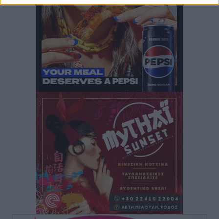
Στρατηγικές Προτάσεις για την Ενίσχυση της
Δημόσιας Υγείας στη Νησιωτική Ελλάδα και στα
Νοσοκομεία της Γ΄ Ζώνης
Τοπικές Ειδήσεις
•
πριν 6 ώρες
Πάνθηρες: Ξεκίνησαν αισιόδοξοι για την παρθενική
“πτήση” τους
Αθλητικά
•
πριν 6 ώρες
Άρης Αρχαγγέλου: Στο πλευρό του άτυχου Ιάκωβου
Θωμά
Αθλητικά
•
πριν 6 ώρες
Φοίβος: Η μεγάλη επιστροφή του Μπρένο Σαλβατιέρα
Αθλητικά
•
πριν 6 ώρες
Κλεάνθης: Έτοιμες οι κάρτες διαρκείας της νέας
σεζόν