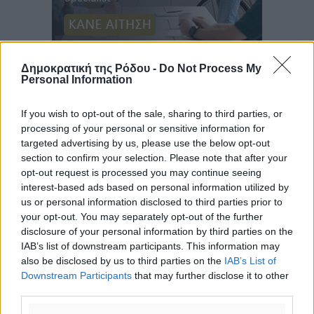
Ροή ειδήσεων
Δημοκρατική της Ρόδου -
Do Not Process My
Personal Information
Τριήμερο εξόδου: Πάνω από 129.000 επιβάτες
αναχωρούν από Πειραιά, Ραφήνα και Λαύριο
If you wish to opt-out of the sale, sharing to third parties, or
processing of your personal or sensitive information for
Ειδήσεις
•
πριν 4 ώρες
targeted advertising by us, please use the below opt-out
section to confirm your selection. Please note that after your
Τι αλλάζει το χωροταξικό στις τουριστικές επενδύσεις
opt-out request is processed you may continue seeing
Τοπικές Ειδήσεις
•
πριν 4 ώρες
interest-based ads based on personal information utilized by
us or personal information disclosed to third parties prior to
your opt-out. You may separately opt-out of the further
ΥΠΑΑΤ: 12,5 εκατ. ευρώ στις 13 Περιφέρειες για μέτρα
disclosure of your personal information by third parties on the
βιοασφάλειας
IAB’s list of downstream participants. This information may
Τοπικές Ειδήσεις
•
πριν 5 ώρες
also be disclosed by us to third parties on the
IAB’s List of
Downstream Participants
that may further disclose it to other
third parties.
Ποιοι φοιτητές μπορούν να λάβουν ενίσχυση για
στέγη έως 2.500 ευρώ