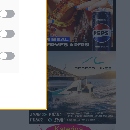
Hotels – Χατζηλαζάρου – Προχωρά
καινούργιο ξενοδοχείο στην Κω
Τοπικές Ειδήσεις
•
πριν 7 ώρες
Αυτοκίνητο μπήκε παράνομα σε
μονόδρομο στο Μαστιχάρι –
Αναποδογύρισε όχημα με μητέρα και
5χρονο παιδί
Τοπικές Ειδήσεις
•
πριν 7 ώρες
για το
“Η Ευρώπη αντιμετώπιζε το
προσφυγικό σαν ταινία τρόμου” – Η
συγκλονιστική μαρτυρία της Χαρούλας
Γιασιράνη στον RV για τα γεγονότα που
οδήγησαν στο Σύμφωνο της Λέρου
Τοπικές Ειδήσεις
•
πριν 7 ώρες
Συναυλία με τον Γιάννη Κότσιρα στις