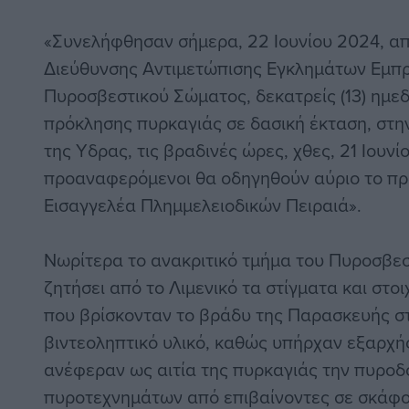
«Συνελήφθησαν σήμερα, 22 Ιουνίου 2024, απ
Διεύθυνσης Αντιμετώπισης Εγκλημάτων Εμπρη
Πυροσβεστικού Σώματος, δεκατρείς (13) ημεδ
πρόκλησης πυρκαγιάς σε δασική έκταση, στην
της Υδρας, τις βραδινές ώρες, χθες, 21 Ιουνί
προαναφερόμενοι θα οδηγηθούν αύριο το πρω
Εισαγγελέα Πλημμελειοδικών Πειραιά».
Νωρίτερα το ανακριτικό τμήμα του Πυροσβεσ
ζητήσει από το Λιμενικό τα στίγματα και στ
που βρίσκονταν το βράδυ της Παρασκευής στ
βιντεοληπτικό υλικό, καθώς υπήρχαν εξαρχή
ανέφεραν ως αιτία της πυρκαγιάς την πυρο
πυροτεχνημάτων από επιβαίνοντες σε σκάφο