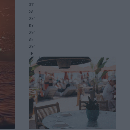
31
°
ΣΑ
28
°
ΚΥ
29
°
ΔΕ
29
°
ΤΡ