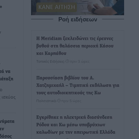
»
Ροή ειδήσεων
ν
Η Meridiam ξεκλειδώνει τις έρευνες
βυθού στη θαλάσσια περιοχή Κάσου
και Καρπάθου
Τοπικές Ειδήσεις
•
πριν 3 ώρες
ς
τά να
Παρουσίαση βιβλίου του Α.
ιάταξη
Χατζημιχαήλ – Τιμητική εκδήλωση για
το
τους αυτοδιοικητικούς της Κω
 ισχύος
Πολιτιστικά
•
πριν 5 ώρες
Εγκρίθηκε η ηλεκτρική διασύνδεση
χνήματα
Ρόδου και Κω μέσω υποβρύχιων
αν
καλωδίων με την ηπειρωτική Ελλάδα
δάσος