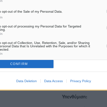
In
ε μας στο Google News ★ ↗
o opt-out of the Sale of my Personal Data.
In
ήστε
to opt-out of processing my Personal Data for Targeted
ing.
In
o opt-out of Collection, Use, Retention, Sale, and/or Sharing
ersonal Data that Is Unrelated with the Purposes for which it
ΙΑΒΑΣΕ ΕΠΙΣΗΣ
lected.
In
ΕΙΔΉΣΕΙΣ
ΕΙΔΉΣΕΙΣ
Νέες ταυτότητες: Ποιοι πρέπει
Στην ΑΑΔΕ ο Μητσοτάκης 
CONFIRM
να τις αλλάξουν άμεσα και ποιοι
myAGRO: «Είναι μια πολύ
όχι
σημαντική ημέρα για τον
πρωτογενή τομέα»
6.08.26 · 13:25
06.08.26 · 11:37
Data Deletion
Data Access
Privacy Policy
Υπενθύμιση: