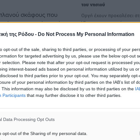
του νησιού
ιπλανού σκάφους που
Οργή έχουν προκαλέσει στ
Υδρα τα πυροτεχνήματα πο
κτές του νησιού και είδε
πέταξαν άτομα, τα οποία…
ική της Ρόδου -
Do Not Process My Personal Information
ΚΥΣΕΑ: Εγκρίθηκε η συμμ
to opt-out of the sale, sharing to third parties, or processing of your per
ριοχή είχε ένδειξη «4»,
της Ελλάδας στην επιχείρη
formation for targeted advertising by us, please use the below opt-out s
ε χρήση πυρός, σύμφωνα
r selection. Please note that after your opt-out request is processed y
«Ασπίδες» – Φεύγει η φρε
ωτιά τέθηκε το μεσημέρι
eing interest-based ads based on personal information utilized by us or
Ύδρα για την Ερυθρά Θάλα
disclosed to third parties prior to your opt-out. You may separately opt-
«Πράσινο φως» άναψε
losure of your personal information by third parties on the IAB’s list of
το Κυβερνητικό Συμβούλιο
. This information may also be disclosed by us to third parties on the
IA
Εθνικής Ασφάλειας (ΚΥΣΕΑ)
Participants
that may further disclose it to other third parties.
συμμετοχή της Ελλάδας
στην επιχείρηση…
ύλληψη
l Data Processing Opt Outs
o opt-out of the Sharing of my personal data.
ματα αναζήτησης