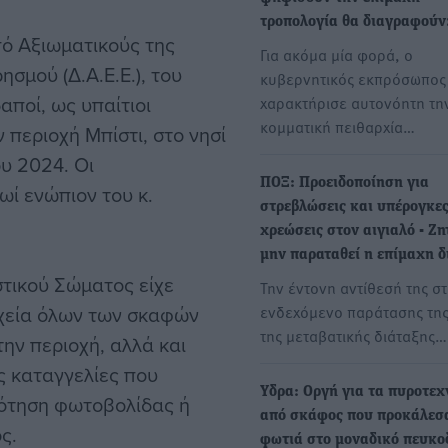
τροπολογία θα διαγραφούν
ό Αξιωματικούς της
Για ακόμα μία φορά, ο
σμού (Δ.Α.Ε.Ε.), του
κυβερνητικός εκπρόσωπος
αποί, ως υπαίτιοι
χαρακτήρισε αυτονόητη τη
κομματική πειθαρχία…
 περιοχή Μπίστι, στο νησί
ου 2024. Οι
ΠΟΞ: Προειδοποίηση για
ί ενώπιον του κ.
στρεβλώσεις και υπέρογκε
χρεώσεις στον αιγιαλό - Ζη
μην παραταθεί η επίμαχη δ
τικού Σώματος είχε
Την έντονη αντίθεσή της σ
οιχεία όλων των σκαφών
ενδεχόμενο παράτασης της
της μεταβατικής διάταξης…
ην περιοχή, αλλά και
ς καταγγελίες που
Υδρα: Οργή για τα πυροτε
δότηση φωτοβολίδας ή
από σκάφος που προκάλεσ
ς.
φωτιά στο μοναδικό πευκο