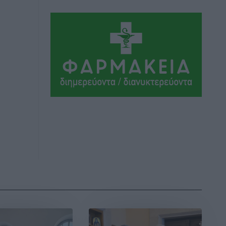
Αθλητικά
•
πριν 7 ώρες
Ιάλυσος Β’: Νωρίς νωρίς μπήκαν στα
βάσανα της προετοιμασίας
Αθλητικά
•
πριν 7 ώρες
Εθνικός Αρχίπολης: Μεγάλο βήμα
προόδου η ίδρυση Ακαδημίας
Αθλητικά
•
πριν 7 ώρες
Ιππότες: Με το βλέμμα στραμμένο στο
μέλλον
Αθλητικά
•
πριν 7 ώρες
ΠΑΜΕ ΣΤΟΙΧΗΜΑ: Περισσότερα από 95
εκατομμύρια ευρώ σε κέρδη μοίρασε
τον Ιούλιο
Αθλητικά
•
πριν 8 ώρες