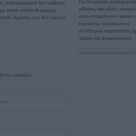
Για την μερική αναπαραγωγ
ή. Η Δημοκρατική δεν υιοθετεί
είδησης από άλλες ιστοσελ
υμε όποια σχόλια θεωρούμε
είναι απαραίτητη η χρήση 
οίηση. Χρήστες που δεν τηρούν
παρακάτω παρεχόμενου
συνδέσμου παραπομπής πρ
άρθρο της Δημοκρατικής.
λή του σχολίου.