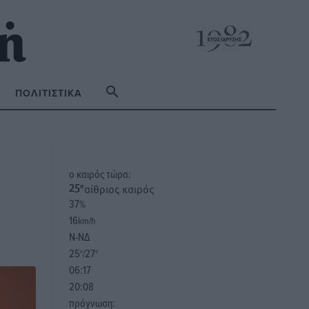
ΠΟΛΙΤΙΣΤΙΚΆ
o καιρός τώρα:
αίθριος καιρός
25
°
37
%
16
km/h
Ν-ΝΔ
25
27
°/
°
06:17
20:08
πρόγνωση: