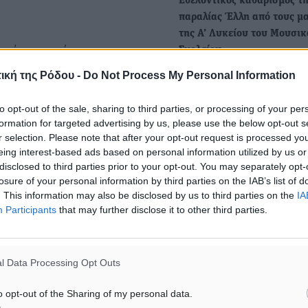
Εθελοντικός καθαρισμός τ
παραλίας Έλλη από τους μ
της Α’ Λυκείου του Μουσικ
ρακάτω μηνύματα, με
Σχολείου
Την Τετάρτη 27/11/2024 μ
ική της Ρόδου -
Do Not Process My Personal Information
και μαθήτριες της Α’ Λυκεί
Μουσικού Σχολείου…
τος τις σπουδές μου και
to opt-out of the sale, sharing to third parties, or processing of your per
formation for targeted advertising by us, please use the below opt-out s
φθηκαν. Ανυπομονώ για τις
r selection. Please note that after your opt-out request is processed y
Παρουσία της υπουργού Πα
 που πέρασα στο Μουσικό
eing interest-based ads based on personal information utilized by us or
Σ. Ζαχαράκη η εκδήλωση τ
disclosed to third parties prior to your opt-out. You may separately opt-
ζωής μου. Ευχαριστώ πολύ
Μουσικού Σχολείου Ρόδου 
losure of your personal information by third parties on the IAB’s list of
όλα και τους σκέφτομαι
εμβληματικό παλάτι του Μ
. This information may also be disclosed by us to third parties on the
IA
Participants
that may further disclose it to other third parties.
Στη Ρόδο βρέθηκε το Σάββ
υπουργός Παιδείας Σοφία
Ζαχαράκη, ενώ την…
Υποτροφιών αποτελεί για
l Data Processing Opt Outs
 στη σχολή της επιλογής
o opt-out of the Sharing of my personal data.
 στήριξη, την καθοδήγηση