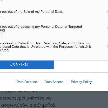
In
κών του Σχολείου μου, της
 στο πλάι μου κατά τη
o opt-out of the Sale of my Personal Data.
. Ευχαριστώ θερμά για τη
In
 μου έδειξαν σε όλη αυτή
to opt-out of processing my Personal Data for Targeted
ing.
λους όσοι πίστεψαν σε
In
συνέπεια και ήθος.”
o opt-out of Collection, Use, Retention, Sale, and/or Sharing
ersonal Data that Is Unrelated with the Purposes for which it
lected.
χολή της επιλογής μου και
In
μικρή αγαπώ, τη μουσική.
CONFIRM
ίναι δύσκολη αλλά ποτέ
 είναι μια νίκη.
Data Deletion
Data Access
Privacy Policy
ήτριες και τους ανθρώπους
 εδώ, αλλά και να
ερισσότεροι μαθητές να
να ασχοληθούν, ακαδημαϊκά