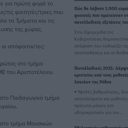
ε για πρώτη φορά το
Πώς θα λάβουν 1.000 ευρώ
ς/τις φοιτητές/τριες που
φοιτητές που πρώτευσαν στ
λα τα Τμήματα και τις
πανελλαδικές εξετάσεις το
ευσης της χώρας.
Στην Εφημερίδα της
Κυβερνήσεως δημοσιεύτηκ
οι απόφοιτοι/τες:
απόφαση που καθορίζει τις
προϋποθέσεις και τη διαδι
πρώτος στο τμήμα
Πανελλαδικές 2025: Λάμψ
ΜΕ του Αριστοτέλειου
αριστείας από τους μαθητέ
λυκείων της Ρόδου
• Υψηλές βαθμολογίες, δυ
 στο Παιδαγωγικό τμήμα
αποτελέσματα και μαθητές
ιγαίου,
πρότυπα μιλούν στη
«δημοκρατική» για τον…
 στο τμήμα Μουσικών