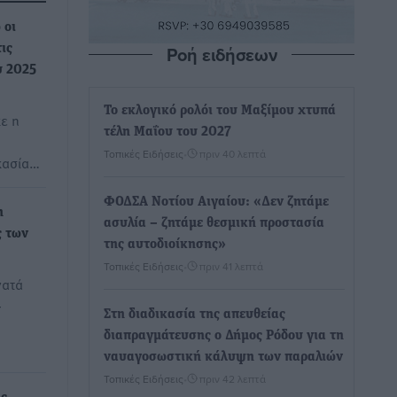
 οι
Ροή ειδήσεων
ις
υ 2025
Το εκλογικό ρολόι του Μαξίμου χτυπά
ε η
τέλη Μαΐου του 2027
Τοπικές Ειδήσεις
•
πριν 40 λεπτά
κασία…
ΦΟΔΣΑ Νοτίου Αιγαίου: «Δεν ζητάμε
η
ασυλία – ζητάμε θεσμική προστασία
ς των
της αυτοδιοίκησης»
Τοπικές Ειδήσεις
•
πριν 41 λεπτά
νατά
-
Στη διαδικασία της απευθείας
διαπραγμάτευσης ο Δήμος Ρόδου για τη
ναυαγοσωστική κάλυψη των παραλιών
Τοπικές Ειδήσεις
•
πριν 42 λεπτά