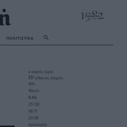
ΠΟΛΙΤΙΣΤΙΚΆ
o καιρός τώρα:
αίθριος καιρός
25
°
40
%
16
km/h
Ν-ΝΑ
25
26
°/
°
06:17
20:08
πρόγνωση: