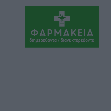
Ψηφιακό δίδυμο για τα δάση της
Ρόδου και 3D εκτύπωση 42 οικισμών
Τοπικές Ειδήσεις
•
πριν 54 λεπτά
Ένα όνομα που ταιριάζει στην Ρόδο
Δημο-Κρίσεις
•
πριν 55 λεπτά
Όταν τα γεγονότα απαντούν στα
σενάρια
Δημο-Κρίσεις
•
πριν 55 λεπτά
Η Ρόδος βρήκε επιτέλους το πρόβλημά
της και είναι στην Πάρο
Δημο-Κρίσεις
•
πριν 56 λεπτά
Το νησί που κόλλησε σε μια θέση
γραμματέα
Δημο-Κρίσεις
•
πριν 57 λεπτά