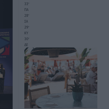
33
°
ΠΑ
28
°
ΣΑ
29
°
ΚΥ
30
°
ΔΕ