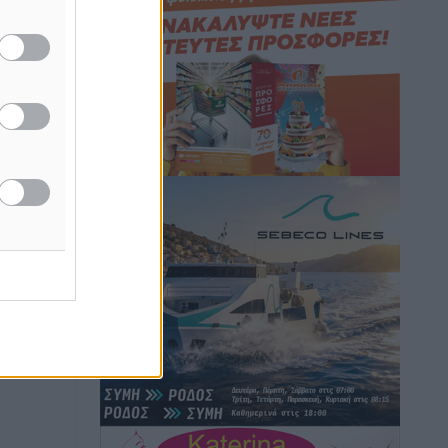
Ασφαλείς προορισμοί η Ρόδος και η
Κως στη διεθνή τουριστική αγορά
Τοπικές Ειδήσεις
•
πριν 46 λεπτά
Δεν πέφτει καρφίτσα στα πανηγύρια!
Τοπικές Ειδήσεις
•
πριν 47 λεπτά
Προσωρινά κρατούμενος παραμένει ο
44χρονος οδηγός του BMW μετά τη
συμπληρωματική απολογία του
ενώπιον του Ανακριτή
Ρεπορτάζ
•
πριν 49 λεπτά
Στο Μονομελές Πρωτοδικείο Ρόδου
παραπέμφθηκε η υπόθεση της
γυναίκας που βρέθηκε παντρεμένη με 2
άνδρες χωρίς να το γνωρίζει