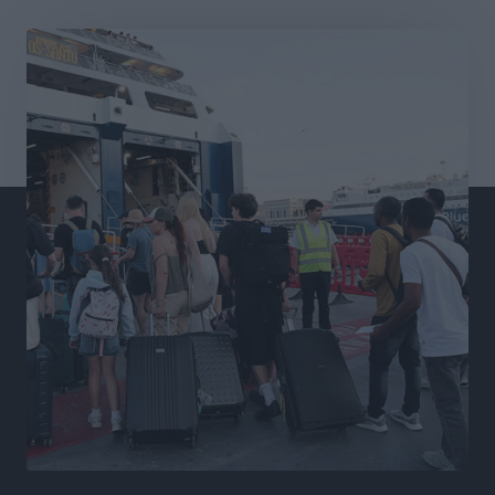
Διαγόρας: Μετεγγραφικό ντεμαράζ
Αθλητικά
•
πριν 8 ώρες
Γ.Σ. Διαγόρας: Εντατική προετοιμασία και επιστροφή
Ρίζου στις Ακαδημίες
Αθλητικά
•
πριν 8 ώρες
Εθνική Ανδρών: Ραντεβού στο Telekom Center Athens
Αθλητικά
•
πριν 8 ώρες
ΕΠΟ: Απέσυρε τη στήριξή της στην υποψηφιότητα
του Ινφαντίνο
Αθλητικά
•
πριν 8 ώρες
Φοίβος Κω: Το «ευχαριστώ» για το 9ο Kos 3X3
Basketball Festival
Αθλητικά
•
πριν 8 ώρες