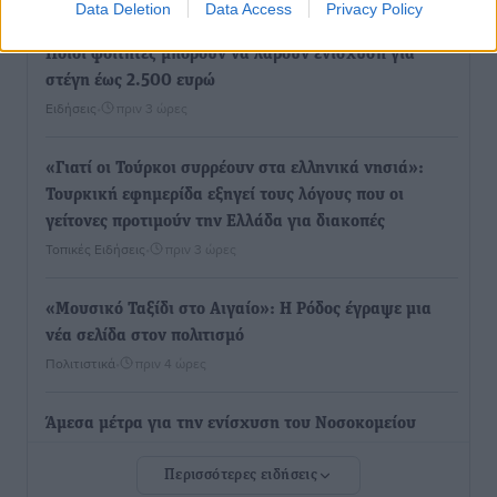
Data Deletion
Data Access
Privacy Policy
Ποιοι φοιτητές μπορούν να λάβουν ενίσχυση για
στέγη έως 2.500 ευρώ
Ειδήσεις
•
πριν 3 ώρες
«Γιατί οι Τούρκοι συρρέουν στα ελληνικά νησιά»:
Τουρκική εφημερίδα εξηγεί τους λόγους που οι
γείτονες προτιμούν την Ελλάδα για διακοπές
Τοπικές Ειδήσεις
•
πριν 3 ώρες
«Μουσικό Ταξίδι στο Αιγαίο»: Η Ρόδος έγραψε μια
νέα σελίδα στον πολιτισμό
Πολιτιστικά
•
πριν 4 ώρες
Άμεσα μέτρα για την ενίσχυση του Νοσοκομείου
Ρόδου και αντιμετώπιση των ελλείψεων προσωπικού
Περισσότερες ειδήσεις
ανακοίνωσε ο Άδωνις Γεωργιάδης