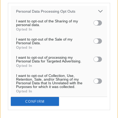
third parties.
Personal Data Processing Opt Outs
I want to opt-out of the Sharing of my
personal data.
Opted In
Ροή ειδήσεων
I want to opt-out of the Sale of my
Personal Data.
Opted In
Τριήμερο εξόδου: Πάνω από 129.000 επιβάτες
I want to opt-out of processing my
Personal Data for Targeted Advertising.
αναχωρούν από Πειραιά, Ραφήνα και Λαύριο
Opted In
Ειδήσεις
•
πριν 3 ώρες
I want to opt-out of Collection, Use,
Retention, Sale, and/or Sharing of my
Personal Data that Is Unrelated with the
Τι αλλάζει το χωροταξικό στις τουριστικές επενδύσεις
Purposes for which it was collected.
Τοπικές Ειδήσεις
•
πριν 3 ώρες
Opted In
CONFIRM
ΥΠΑΑΤ: 12,5 εκατ. ευρώ στις 13 Περιφέρειες για μέτρα
βιοασφάλειας
Τοπικές Ειδήσεις
•
πριν 3 ώρες