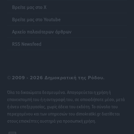
Γονικές παροχές: Οι παγίδες στις μεταφορές
Βρείτε μας στο X
χρημάτων που μπορεί να κοστίσουν σε φόρο
Ειδήσεις
•
πριν 12 ώρες
Βρείτε μας στο Youtube
Αρχείο παλαιότερων άρθρων
Η επόμενη παγκόσμια δύναμη στα υδροπλάνα μπορεί
να είναι η Ελλάδα
RSS Newsfeed
Ειδήσεις
•
πριν 12 ώρες
Στη Σύμη η Φαίη Σκορδά επισκέφθηκε την Ιερά Μονή
του Πανορμίτη
©
2009 - 2026 Δημοκρατική της Ρόδου.
Τοπικές Ειδήσεις
•
πριν 12 ώρες
Όλα τα δικαιώματα δεσμευμένα. Απαγορεύεται η χρήση ή
Σερβία: Ανακάμπτουν οι τουριστικές ροές προς την
επανεκπομπή του ή η αντιγραφή του, σε οποιοδήποτε μέσο, μετά
Ελλάδα
ή άνευ επεξεργασίας, χωρίς άδεια του εκδότη. Το σύνολο του
Ειδήσεις
•
πριν 12 ώρες
περιεχομένου και των υπηρεσιών του dimokratiki.gr διατίθεται
στους επισκέπτες αυστηρά για προσωπική χρήση.
Διακοπές στην Κάρπαθο για τον Γιώργο Γεραπετρίτη
Τοπικές Ειδήσεις
•
πριν 12 ώρες