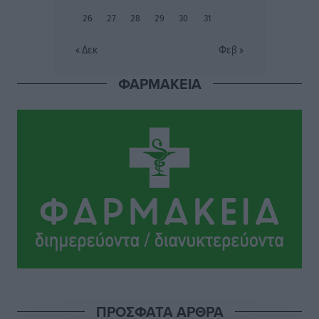
τρία ανήλικα παιδιά της χωρίς επιτήρηση
26
27
28
29
30
31
Τοπικές Ειδήσεις
•
πριν 7 ώρες
« Δεκ
Φεβ »
Σταυρός Καλυθιών: Απέκτησε την Φωτεινή Πιζάνια
ΦΑΡΜΑΚΕΙΑ
Αθλητικά
•
πριν 7 ώρες
Το Yucatan Show έρχεται στη Ρόδο με τον Frankie
Lluc
Πολιτιστικά
•
πριν 8 ώρες
Σι Τζέι Χάρις: «Να πανηγυρίσουμε πολλές νίκες μαζί»
Αθλητικά
•
πριν 8 ώρες
Ροδήλιος: Ο απολογισμός από το Πανελλήνιο
Πρωτάθλημα Πίστας
Αθλητικά
•
πριν 8 ώρες
ΠΡΟΣΦΑΤΑ ΑΡΘΡΑ