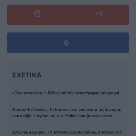
0
ΣΧΕΤΙΚΆ
«Ξαναγεννιέται» η Ρόδος από την καταστροφική πυρκαγιά
Μιχαήλ Φελλουζής: Το Πάσχα είναι υπόμνηση της δύναμης
που κρύβει η αγάπη και της ελπίδας που ξαναγεννιέται
Αντώνης Αρφαράς: «Ο Αντώνης Καμπουράκης, αποτελεί την