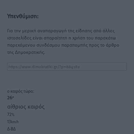
Υπενθύμιση:
Για την μερική αναπαραγωγή της είδησης από άλλες
ιστοσελίδες είναι απαραίτητη η χρήση του παρακάτω
παρεχόμενου συνδέσμου παραπομπής προς το άρθρο
της Δημοκρατικής.
o καιρός τώρα:
26
°
αίθριος καιρός
72
%
13
km/h
Δ-ΒΔ