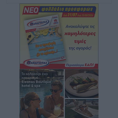
Τοπικές Ειδήσεις
•
πριν 4 ώρες
Iατρικός Σύλλογος Ροδου προς Α. Γεωργιάδη:
Στρατηγικές Προτάσεις για την Ενίσχυση της
Δημόσιας Υγείας στη Νησιωτική Ελλάδα και στα
Νοσοκομεία της Γ΄ Ζώνης
Τοπικές Ειδήσεις
•
πριν 4 ώρες
Πάνθηρες: Ξεκίνησαν αισιόδοξοι για την παρθενική
“πτήση” τους
Αθλητικά
•
πριν 4 ώρες
Άρης Αρχαγγέλου: Στο πλευρό του άτυχου Ιάκωβου
Θωμά
Αθλητικά
•
πριν 4 ώρες
Φοίβος: Η μεγάλη επιστροφή του Μπρένο Σαλβατιέρα
Αθλητικά
•
πριν 4 ώρες