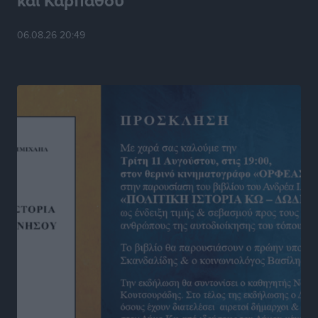
και Καρπάθου
Στίβος: Οι βαθμολογίες των συλλόγων της
06.08.26 20:49
Δωδεκανήσου
Αθλητικά
•
πριν 13 ώρες
Νέες ταυτότητες: Ποιοι πρέπει να τις αλλάξουν άμεσα
και ποιοι όχι
Ειδήσεις
•
πριν 13 ώρες
Στον Ιπποκράτη η Μαρία Βλάχου
Αθλητικά
•
πριν 13 ώρες
Οικονομική ενίσχυση για συντήρηση στο κλειστό της
Καρπάθου
Αθλητικά
•
πριν 13 ώρες
Στάθης Αντωνάς: Ένα βήμα πριν από επαγγελματικό