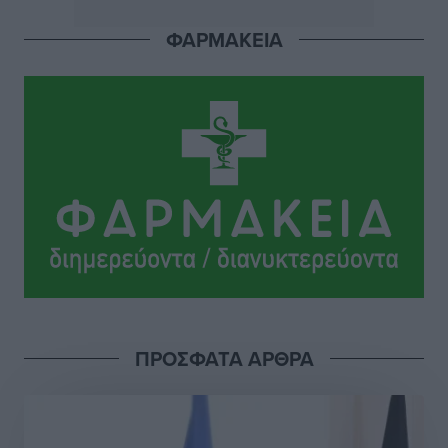
Ακαδημίας
Αθλητικά
•
πριν 9 ώρες
ΦΑΡΜΑΚΕΙΑ
Ιππότες: Με το βλέμμα στραμμένο στο μέλλον
Αθλητικά
•
πριν 9 ώρες
ΠΑΜΕ ΣΤΟΙΧΗΜΑ: Περισσότερα από 95 εκατομμύρια
ευρώ σε κέρδη μοίρασε τον Ιούλιο
Αθλητικά
•
πριν 10 ώρες
Ολοκλήρωση του έργου αναβάθμισης των
υποδομών του Νεστορίδειου Μελάθρου
Τοπικές Ειδήσεις
•
πριν 10 ώρες
ΠΡΟΣΦΑΤΑ ΑΡΘΡΑ
Γ.Σ. Διαγόρας: Στα «κυανέρυθρα» ο Janni Pembe
Αθλητικά
•
πριν 11 ώρες