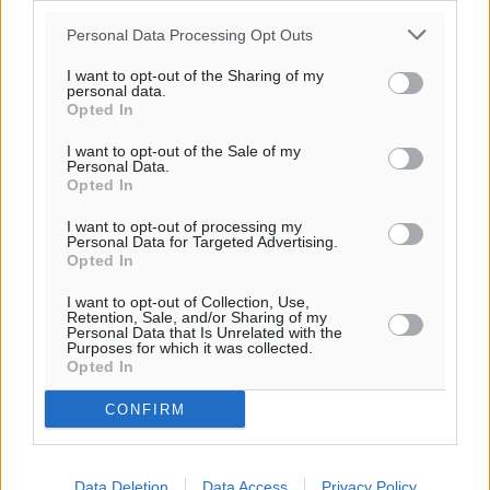
Personal Data Processing Opt Outs
Ροή ειδήσεων
I want to opt-out of the Sharing of my
personal data.
Opted In
Η Meridiam ξεκλειδώνει τις έρευνες βυθού στη
I want to opt-out of the Sale of my
Personal Data.
θαλάσσια περιοχή Κάσου και Καρπάθου
Opted In
Τοπικές Ειδήσεις
•
πριν 5 ώρες
I want to opt-out of processing my
Personal Data for Targeted Advertising.
Παρουσίαση βιβλίου του Α. Χατζημιχαήλ – Τιμητική
Opted In
εκδήλωση για τους αυτοδιοικητικούς της Κω
I want to opt-out of Collection, Use,
Πολιτιστικά
•
πριν 7 ώρες
Retention, Sale, and/or Sharing of my
Personal Data that Is Unrelated with the
Purposes for which it was collected.
Opted In
Εγκρίθηκε η ηλεκτρική διασύνδεση Ρόδου και Κω
μέσω υποβρύχιων καλωδίων με την ηπειρωτική
CONFIRM
Ελλάδα
Τοπικές Ειδήσεις
•
πριν 7 ώρες
Data Deletion
Data Access
Privacy Policy