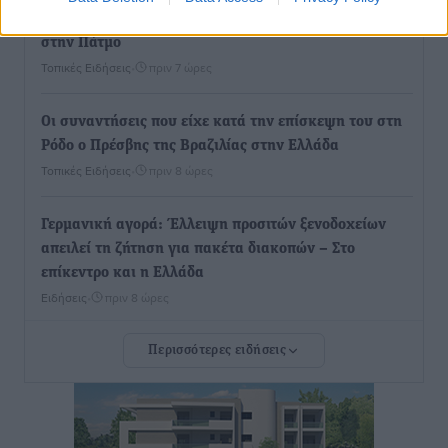
Νέο ανακαινισμένο δημοτικό τουριστικό γραφείο
στην Πάτμο
Τοπικές Ειδήσεις
•
πριν 7 ώρες
Οι συναντήσεις που είχε κατά την επίσκεψη του στη
Ρόδο ο Πρέσβης της Βραζιλίας στην Ελλάδα
Τοπικές Ειδήσεις
•
πριν 8 ώρες
Γερμανική αγορά: Έλλειψη προσιτών ξενοδοχείων
απειλεί τη ζήτηση για πακέτα διακοπών – Στο
επίκεντρο και η Ελλάδα
Ειδήσεις
•
πριν 8 ώρες
Περισσότερες ειδήσεις
Νέο ξενοδοχείο στη Ρόδο για την H Hotels –
Χατζηλαζάρου – Προχωρά καινούργιο ξενοδοχείο
στην Κω
Τοπικές Ειδήσεις
•
πριν 9 ώρες