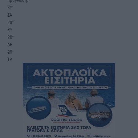
πρόγνωση:
31
°
ΣΑ
28
°
ΚΥ
29
°
ΔΕ
29
°
ΤΡ