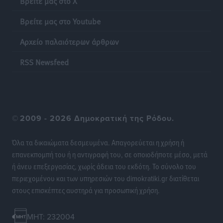
Βρείτε μας στο X
Βρείτε μας στο Youtube
Ακρίβεια: Σημαντικές οι διατακτικές σίτισης για 3
στους 4 εργαζομένους
Αρχείο παλαιότερων άρθρων
Ειδήσεις
•
πριν 17 ώρες
RSS Newsfeed
Κινητοποίηση της Πυροσβεστικής στην Κάρπαθο, για
τη φωτιά στην περιοχή Σάνταλο
Τοπικές Ειδήσεις
•
πριν 17 ώρες
©
2009 - 2026 Δημοκρατική της Ρόδου.
Η Ρόδος μπαίνει στη διεκδίκηση για τη Μεσογειακή
Πρωτεύουσα Πολιτισμού και Διαλόγου 2028
Όλα τα δικαιώματα δεσμευμένα. Απαγορεύεται η χρήση ή
Τοπικές Ειδήσεις
•
πριν 17 ώρες
επανεκπομπή του ή η αντιγραφή του, σε οποιοδήποτε μέσο, μετά
ή άνευ επεξεργασίας, χωρίς άδεια του εκδότη. Το σύνολο του
περιεχομένου και των υπηρεσιών του dimokratiki.gr διατίθεται
Σύμη: Στον 8ο αγνοούμενο Γερμανό τουρίστα ανήκει η
στους επισκέπτες αυστηρά για προσωπική χρήση.
σορός που εντοπίστηκε
Τοπικές Ειδήσεις
•
πριν 17 ώρες
MHT: 232004