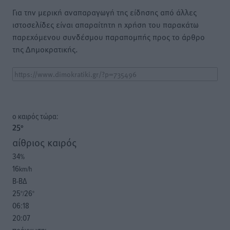
Για την μερική αναπαραγωγή της είδησης από άλλες
ιστοσελίδες είναι απαραίτητη η χρήση του παρακάτω
παρεχόμενου συνδέσμου παραπομπής προς το άρθρο
της Δημοκρατικής.
o καιρός τώρα:
25
°
αίθριος καιρός
34
%
16
km/h
Β-ΒΔ
25
26
°/
°
06:18
20:07