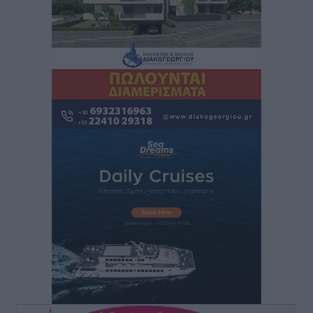
Αυτοκίνητο μπήκε παράνομα σε μονόδρομο στο
Μαστιχάρι – Αναποδογύρισε όχημα με μητέρα και
5χρονο παιδί
Τοπικές Ειδήσεις
•
πριν 9 ώρες
“Η Ευρώπη αντιμετώπιζε το προσφυγικό σαν ταινία
τρόμου” – Η συγκλονιστική μαρτυρία της Χαρούλας
Γιασιράνη στον RV για τα γεγονότα που οδήγησαν στο
Σύμφωνο της Λέρου
Τοπικές Ειδήσεις
•
πριν 9 ώρες
Συναυλία με τον Γιάννη Κότσιρα στις 21 Αυγούστου
Πολιτιστικά
•
πριν 9 ώρες
Έκτακτη συνεδρίαση της Δημοτικής Επιτροπής Ρόδου
αύριο Παρασκευή 7 Αυγούστου
Τοπικές Ειδήσεις
•
πριν 9 ώρες