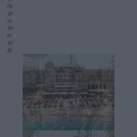
ΠΑ
28
°
ΣΑ
29
°
ΚΥ
30
°
ΔΕ