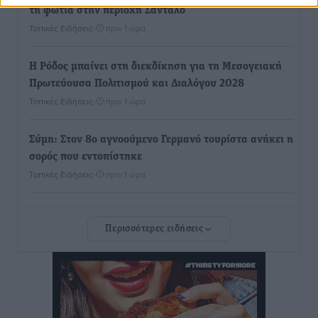
τη φωτιά στην περιοχή Σάνταλο
Τοπικές Ειδήσεις
•
πριν 1 ώρα
Η Ρόδος μπαίνει στη διεκδίκηση για τη Μεσογειακή
Πρωτεύουσα Πολιτισμού και Διαλόγου 2028
Τοπικές Ειδήσεις
•
πριν 1 ώρα
Σύμη: Στον 8ο αγνοούμενο Γερμανό τουρίστα ανήκει η
σορός που εντοπίστηκε
Τοπικές Ειδήσεις
•
πριν 1 ώρα
Η σιωπηρή παράταση του Ταμείου Ανάκαμψης για
Περισσότερες ειδήσεις
την Ελλάδα
Ειδήσεις
•
πριν 1 ώρα
Το εκλογικό ρολόι του Μαξίμου χτυπά τέλη Μαΐου του
2027