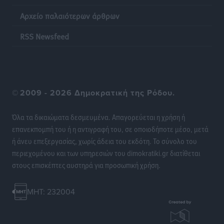
Ειδήσεις
•
πριν 18 ώρες
Αρχείο παλαιότερων άρθρων
RSS Newsfeed
Κάρπαθος: Το πιο υποτιμημένο νησί είναι ένας
κρυφός παράδεισος στα Δωδεκάνησα
Τοπικές Ειδήσεις
•
πριν 19 ώρες
Ο Λαμπρος Φισφής στη Ρόδο στις 21 Σεπτεμβρίου
©
2009 - 2026 Δημοκρατική της Ρόδου.
Πολιτιστικά
•
πριν 19 ώρες
Όλα τα δικαιώματα δεσμευμένα. Απαγορεύεται η χρήση ή
επανεκπομπή του ή η αντιγραφή του, σε οποιοδήποτε μέσο, μετά
ΚΑΕ Κολοσσός: Αντίστροφη μέτρηση για την
ή άνευ επεξεργασίας, χωρίς άδεια του εκδότη. Το σύνολο του
προετοιμασία
περιεχομένου και των υπηρεσιών του dimokratiki.gr διατίθεται
Αθλητικά
•
πριν 20 ώρες
στους επισκέπτες αυστηρά για προσωπική χρήση.
Εθνική Παίδων: Με Χριστοδούλου στο Ευρωμπάσκετ
MHT: 232004
Αθλητικά
•
πριν 20 ώρες
Το HUNDRED άνοιξε τις πόρτες του στην πλατεία