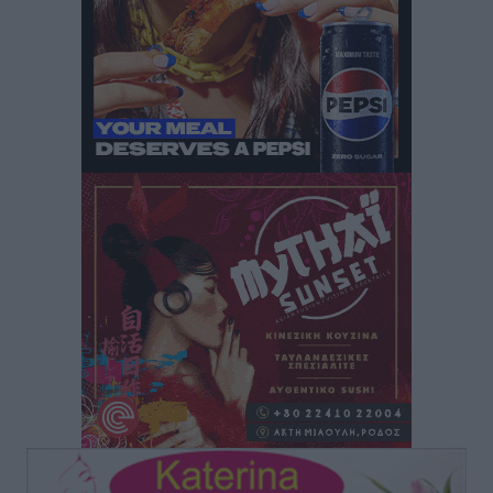
Τοπικές Ειδήσεις
•
πριν 2 ώρες
ΦΟΔΣΑ Νοτίου Αιγαίου: «Δεν ζητάμε ασυλία – ζητάμε
θεσμική προστασία της αυτοδιοίκησης»
Τοπικές Ειδήσεις
•
πριν 2 ώρες
Στη διαδικασία της απευθείας διαπραγμάτευσης ο
Δήμος Ρόδου για τη ναυαγοσωστική κάλυψη των
παραλιών
Τοπικές Ειδήσεις
•
πριν 2 ώρες
Στο Αυτόφωρο 47χρονος που φέρεται να απείλησε τη
70χρονη μητέρα του όταν εκείνη αρνήθηκε να του
δώσει χρήματα για ναρκωτικά
Τοπικές Ειδήσεις
•
πριν 2 ώρες
Ασφαλιστικά μέτρα από το Ελληνικό Δημόσιο κατά
του 39χρονου για τις δολιοφθορές στο Radar