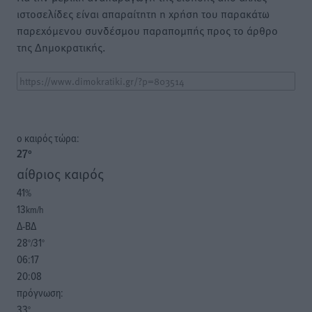
ιστοσελίδες είναι απαραίτητη η χρήση του παρακάτω
παρεχόμενου συνδέσμου παραπομπής προς το άρθρο
της Δημοκρατικής.
o καιρός τώρα:
27
°
αίθριος καιρός
41
%
13
km/h
Δ-ΒΔ
28
31
°/
°
06:17
20:08
πρόγνωση:
33
°