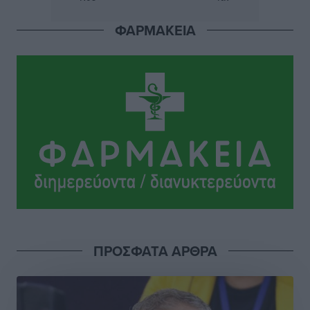
του ενώπιον του Ανακριτή
Ρεπορτάζ
•
πριν 2 ώρες
ΦΑΡΜΑΚΕΙΑ
Στο Μονομελές Πρωτοδικείο Ρόδου παραπέμφθηκε η
υπόθεση της γυναίκας που βρέθηκε παντρεμένη με 2
άνδρες χωρίς να το γνωρίζει
Ρεπορτάζ
•
πριν 2 ώρες
Ψυχικά ασθενής κρίθηκε ο 26χρονος που
κατηγορείται για το μπαράζ κλοπών στη Μεσαιωνική
Πόλη
Ρεπορτάζ
•
πριν 2 ώρες
Δικαίωση επιχειρηματία της Καρπάθου θύματος
ΠΡΟΣΦΑΤΑ ΑΡΘΡΑ
συκοφαντικής δυσφήμησης
Ρεπορτάζ
•
πριν 2 ώρες
Β. Καρνάβας: Το ΠΑΣΟΚ οργανώνεται από τώρα για