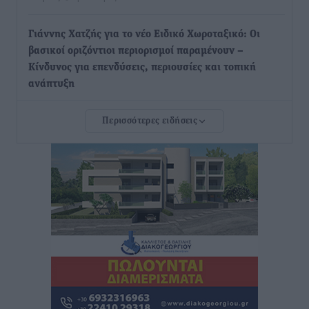
Γιάννης Χατζής για το νέο Ειδικό Χωροταξικό: Οι
βασικοί οριζόντιοι περιορισμοί παραμένουν –
Κίνδυνος για επενδύσεις, περιουσίες και τοπική
ανάπτυξη
Τοπικές Ειδήσεις
•
πριν 5 ώρες
Περισσότερες ειδήσεις
Ευ. Τουρνάς: Απέναντι σε ακραία καιρικά φαινόμενα
δεν υπάρχουν περιθώρια εφησυχασμού
Ειδήσεις
•
πριν 5 ώρες
Στον Άγιο Νικόλαο Χάλκης ανοίγει ξανά το
ανανεωμένο εκκλησιαστικό μουσείο από τη Λέσχη
Lions Χάλκης
Τοπικές Ειδήσεις
•
πριν 5 ώρες
Ρόδος: «Βουλιάζει» από τουρίστες – Πάνω από 1 εκατ.