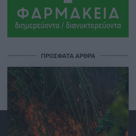
και συνεργασία Ρόδου με το Αττικόν για το
Ακτινοθεραπευτικό
Τοπικές Ειδήσεις
•
πριν 12 ώρες
Σούπερ μάρκετ: Διευρύνεται η εθνική πρωτοβουλία
για τις τιμές – Eρχονται νέες συμμετοχές εταιρειών
Ειδήσεις
•
πριν 12 ώρες
ΠΡΟΣΦΑΤΑ ΑΡΘΡΑ
Συνελήφθησαν έξι άτομα για ηχορύπανση από
καταστήματα στο Νότιο Αιγαίο
Τοπικές Ειδήσεις
•
πριν 12 ώρες
15 Αυγούστου 2026: Πώς θα πληρωθούν όσοι
εργαστούν την αργία – Τι ισχύει για πενθήμερο,
εξαήμερο και άδειες
Ειδήσεις
•
πριν 12 ώρες