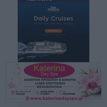
επιβάτες και 55 κρουαζιερόπλοια
Τοπικές Ειδήσεις
•
πριν 5 ώρες
Γ’ Εθνική Κατηγορία: Οι ημερομηνίες των
αγωνιστικών της κανονικής περιόδου
Αθλητικά
•
πριν 11 ώρες
Συνελήφθησαν δύο άτομα στην Κάρπαθο για άγρα
πελατών
Τοπικές Ειδήσεις
•
πριν 11 ώρες
Χωρίς υποχρεωτική παρουσία μικρών στη 12άδα
Αθλητικά
•
πριν 11 ώρες
Ο Πελεκάνος, οι ανεμογεννήτριες και μια κοινότητα
που κανείς δεν ρώτησε
Δημο-Κρίσεις
•
πριν 11 ώρες