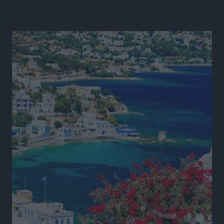
Πρωτάθλημα Καλαθοσφαίρισης Δικηγορικών
Συλλόγων Ελλάδας και Κύπρου: Η Ρόδος φιλοξένησε
με επιτυχία την 17η διοργάνωση
Αθλητικά
•
πριν 13 ώρες
Φοιτητική στέγη: «Φωτιά» τα ενοίκια σε Αθήνα και
Θεσσαλονίκη – Έως 800 ευρώ στο Ρέθυμνο
Ειδήσεις
•
πριν 14 ώρες
Η Τουρκία σε νέο «κρεσέντο» προκλήσεων στο Αιγαίο
με 18 παραβάσεις και παραβιάσεις
Ειδήσεις
•
πριν 14 ώρες
Θερινές εκπτώσεις 2026 έως τις 31 Αυγούστου – Τι
πρέπει να προσέξουν οι καταναλωτές
Ειδήσεις
•
πριν 14 ώρες
ΑΔΜΗΕ: Ολοκληρώνεται η ηλεκτρική διασύνδεση των