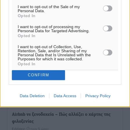
Ειδήσεις
•
πριν 4 ώρες
I want to opt-out of the Sale of my
Personal Data.
Opted In
Δύο σχολεία της Λέρου αλλάζουν όψη με δωρεά
αγάπης για τα παιδιά
I want to opt-out of processing my
Personal Data for Targeted Advertising.
Τοπικές Ειδήσεις
•
πριν 4 ώρες
Opted In
I want to opt-out of Collection, Use,
Τουρισμός: Με θετικό πρόσημο έως τώρα η χρονιά,
Retention, Sale, and/or Sharing of my
Personal Data that Is Unrelated with the
παρά τα σκαμπανεβάσματα
Purposes for which it was collected.
Ειδήσεις
•
πριν 4 ώρες
Opted In
CONFIRM
Χαρ. Ναβροζίδης στον RV «Σε τρία χρόνια θα είμαστε
η πιο ψηφιακή Περιφέρεια της χώρας» Δημοπρατείται
το έργο ψηφιακού μετασχηματισμού
Data Deletion
Data Access
Privacy Policy
Τοπικές Ειδήσεις
•
πριν 5 ώρες
Airbnb vs ξενοδοχεία – Πώς αλλάζει ο χάρτης της
φιλοξενίας
Ειδήσεις
•
πριν 5 ώρες