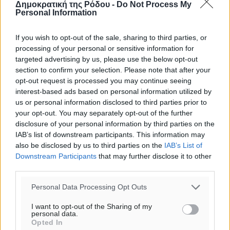
Δημοκρατική της Ρόδου -
Do Not Process My
Personal Information
If you wish to opt-out of the sale, sharing to third parties, or
processing of your personal or sensitive information for
targeted advertising by us, please use the below opt-out
section to confirm your selection. Please note that after your
opt-out request is processed you may continue seeing
interest-based ads based on personal information utilized by
us or personal information disclosed to third parties prior to
your opt-out. You may separately opt-out of the further
disclosure of your personal information by third parties on the
IAB’s list of downstream participants. This information may
also be disclosed by us to third parties on the
IAB’s List of
Downstream Participants
that may further disclose it to other
third parties.
Ροή ειδήσεων
Personal Data Processing Opt Outs
I want to opt-out of the Sharing of my
Καιρός «hot – dry – windy» τις επόμενες 48 ώρες στη
personal data.
χώρα
Opted In