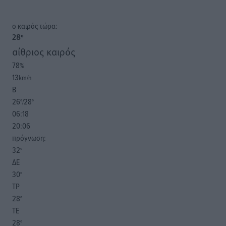
o καιρός τώρα:
28
°
αίθριος καιρός
78
%
13
km/h
Β
26
28
°/
°
06:18
20:06
πρόγνωση:
32
°
ΔΕ
30
°
ΤΡ
28
°
ΤΕ
28
°