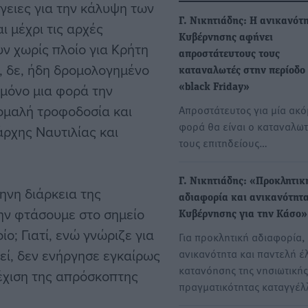
ργειες για την κάλυψη των
Γ. Νικητιάδης: Η ανικανότ
 μέχρι τις αρχές
Κυβέρνησης αφήνει
ν χωρίς πλοίο για Κρήτη
απροστάτευτους τους
ο, δε, ήδη δρομολογημένο
καταναλωτές στην περίοδο
 μόνο μια φορά την
«black Friday»
 ομαλή τροφοδοσία και
Απροστάτευτος για μία ακ
φορά θα είναι ο καταναλωτ
άρχης Ναυτιλίας και
τους επιτηδείους…
Γ. Νικητιάδης: «Προκλητικ
μηνη διάρκεια της
αδιαφορία και ανικανότητα
ην φτάσουμε στο σημείο
Κυβέρνησης για την Κάσο»
ίο; Γιατί, ενώ γνώριζε για
Για προκλητική αδιαφορία,
εί, δεν ενήργησε εγκαίρως
ανικανότητα και παντελή έ
κατανόησης της νησιωτικής
νέχιση της απρόσκοπτης
πραγματικότητας καταγγέλ