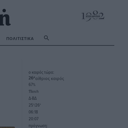
ΠΟΛΙΤΙΣΤΙΚΆ
o καιρός τώρα:
αίθριος καιρός
26
°
67
%
11
km/h
Δ-ΒΔ
25
26
°/
°
06:18
20:07
πρόγνωση: