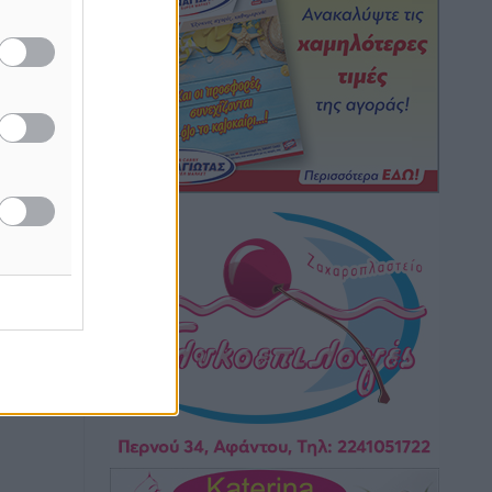
Τοπικές Ειδήσεις
•
πριν 4 ώρες
Iατρικός Σύλλογος Ροδου προς Α.
Γεωργιάδη: Στρατηγικές Προτάσεις για
την Ενίσχυση της Δημόσιας Υγείας στη
Νησιωτική Ελλάδα και στα
Νοσοκομεία της Γ΄ Ζώνης
Τοπικές Ειδήσεις
•
πριν 4 ώρες
Πάνθηρες: Ξεκίνησαν αισιόδοξοι για
την παρθενική “πτήση” τους
Αθλητικά
•
πριν 5 ώρες
Άρης Αρχαγγέλου: Στο πλευρό του
άτυχου Ιάκωβου Θωμά
Αθλητικά
•
πριν 5 ώρες