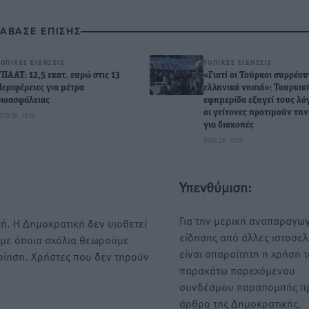
ΙΑΒΑΣΕ ΕΠΙΣΗΣ
ΤΟΠΙΚΈΣ ΕΙΔΉΣΕΙΣ
ΤΟΠΙΚΈΣ ΕΙΔΉΣΕΙΣ
ΥΠΑΑΤ: 12,5 εκατ. ευρώ στις 13
«Γιατί οι Τούρκοι συρρέου
Περιφέρειες για μέτρα
ελληνικά νησιά»: Τουρκικ
βιοασφάλειας
εφημερίδα εξηγεί τους λό
οι γείτονες προτιμούν τη
7.08.26 · 18:19
για διακοπές
07.08.26 · 17:55
Υπενθύμιση:
Για την μερική αναπαραγωγ
ή. Η Δημοκρατική δεν υιοθετεί
είδησης από άλλες ιστοσελ
υμε όποια σχόλια θεωρούμε
είναι απαραίτητη η χρήση 
οίηση. Χρήστες που δεν τηρούν
παρακάτω παρεχόμενου
συνδέσμου παραπομπής πρ
άρθρο της Δημοκρατικής.