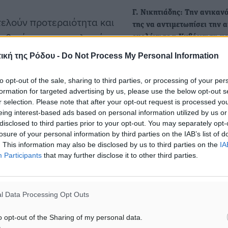
Γ. Νικητιάδης: Την ανικαν
τελούν προτεραιότητα και
της να αντιμετωπίσει την α
ι θυσία του «επιτελικού
ομολόγησε η Κυβέρνηση με
οτάκη, καλούμε το
επιστολή Μητσοτάκη…
ική της Ρόδου -
Do Not Process My Personal Information
Την ομολογία της Κυβέρνη
άθεση της γραμμής,
την πλήρη ανικανότητα της
ου και να διερευνήσει
to opt-out of the sale, sharing to third parties, or processing of your per
ελέγξει την…
formation for targeted advertising by us, please use the below opt-out s
στην γραμμή, πλοίο
r selection. Please note that after your opt-out request is processed y
άρει σαφείς δεσμεύσεις
eing interest-based ads based on personal information utilized by us or
Γ.Νικητιάδης: Ο μηδενισμό
disclosed to third parties prior to your opt-out. You may separately opt-
 Καρπάθου ότι τα νησιά δεν
ΦΠΑ στο ελαιόλαδο στην Ι
losure of your personal information by third parties on the IAB’s list of
ίας, όπως ήδη έχει γίνει
δείχνει την ανικανότητα κα
. This information may also be disclosed by us to third parties on the
IA
Participants
that may further disclose it to other third parties.
αβουλία της ΝΔ
Την ανικανότητα και αβουλ
Κυβέρνησης να αντιμετωπίσ
κοπής της απευθείας
l Data Processing Opt Outs
ακρίβεια μειώνοντας τους
 και της Καρπάθου, ο
o opt-out of the Sharing of my personal data.
 Τομεάρχης Ναυτιλίας και