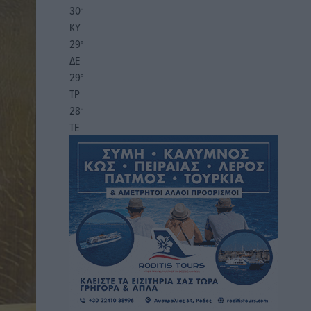
30
°
ΚΥ
29
°
ΔΕ
29
°
ΤΡ
28
°
ΤΕ