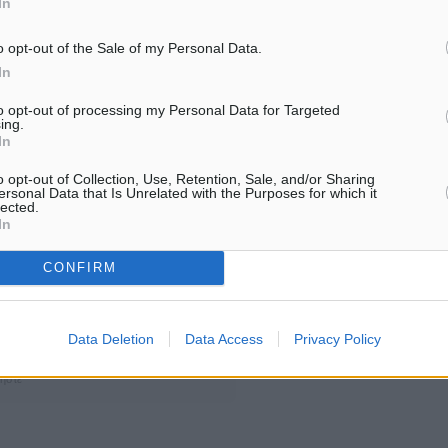
In
ρμόδιο Υπουργό Αναφορά
ιαμαρτυρίας του Δήμου
o opt-out of the Sale of my Personal Data.
Καρπαθίων, οι οποίοι
In
to opt-out of processing my Personal Data for Targeted
ing.
In
o opt-out of Collection, Use, Retention, Sale, and/or Sharing
ersonal Data that Is Unrelated with the Purposes for which it
κτοπλοΐα
lected.
In
CONFIRM
ματα αναζήτησης
Data Deletion
Data Access
Privacy Policy
ε μας στο Google News ★ ↗
ήστε