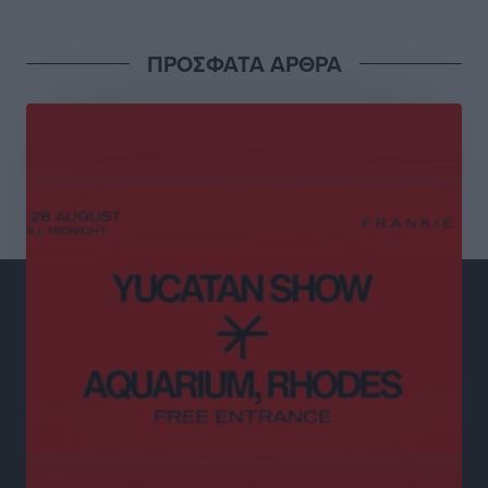
Πάνω από 1.500 έλεγχοι με drones σε 300 παραλίες
κατά της αυθαίρετης κατάληψης του αιγιαλού – Τα
ΠΡΟΣΦΑΤΑ ΑΡΘΡΑ
στοιχεία για τη Ρόδο
Τοπικές Ειδήσεις
•
πριν 2 ώρες
Συνεδριάζει η Δημοτική Επιτροπή Ρόδου την Δευτέρα
10 Αυγούστου
Τοπικές Ειδήσεις
•
πριν 3 ώρες
Ο Ακύλας στη Ρόδο 10 Αυγούστου στο βοηθητικό
στάδιο Διαγόρα
Πολιτιστικά
•
πριν 3 ώρες
Τη χρηματοδότηση των καμένων εκτάσεων στην
Κάλυμνο, των αναγκαίων αντιπλημμυρικών και
αντιδιαβρωτικών έργων και την άμεση ενίσχυση
αγροτών και κτηνοτρόφων που υπέστησαν ζημιές,
ζητά ο Μάνος Κόνσολας