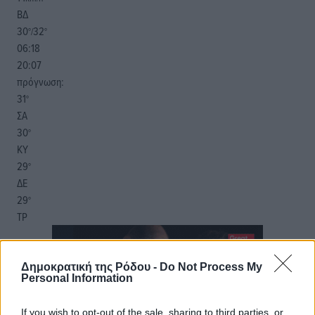
ΒΔ
30
32
°/
°
06:18
20:07
πρόγνωση:
31
°
ΣΑ
30
°
ΚΥ
29
°
ΔΕ
29
°
ΤΡ
Δημοκρατική της Ρόδου -
Do Not Process My
Personal Information
If you wish to opt-out of the sale, sharing to third parties, or