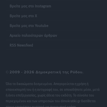
Χειρουργικές ομάδες στην Κάλυμνο: Το νέο μοντέλο
Βρείτε μας στο Instagram
του ΕΣΥ φέρνει τις επεμβάσεις κοντά στους νησιώτες
Βρείτε μας στο X
Ρεπορτάζ
•
πριν 6 ώρες
Βρείτε μας στο Youtube
Οι χειροπέδες στην Πάρο έδεσαν τα χέρια όλης της
Αυτοδιοίκησης
Αρχείο παλαιότερων άρθρων
Δημο-Κρίσεις
•
πριν 6 ώρες
RSS Newsfeed
Δωρεάν τριήμερη κτηνιατρική δράση στη Μεγίστη,
από τη Λέσχη Lions Καστελλορίζου
Ρεπορτάζ
•
πριν 6 ώρες
©
2009 - 2026 Δημοκρατική της Ρόδου.
Στη Ρόδο σήμερα ο Υπουργός Υγείας Άδωνις
Όλα τα δικαιώματα δεσμευμένα. Απαγορεύεται η χρήση ή
Γεωργιάδης
επανεκπομπή του ή η αντιγραφή του, σε οποιοδήποτε μέσο, μετά
Τοπικές Ειδήσεις
•
πριν 6 ώρες
ή άνευ επεξεργασίας, χωρίς άδεια του εκδότη. Το σύνολο του
περιεχομένου και των υπηρεσιών του dimokratiki.gr διατίθεται
Η φωτιά είναι στην Πάρο αλλά ο καπνός φτάνει στη
στους επισκέπτες αυστηρά για προσωπική χρήση.