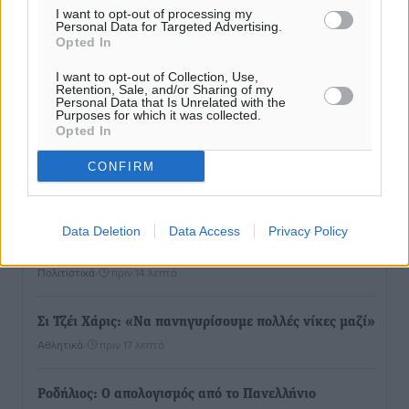
I want to opt-out of processing my
Personal Data for Targeted Advertising.
Opted In
I want to opt-out of Collection, Use,
Retention, Sale, and/or Sharing of my
Personal Data that Is Unrelated with the
Purposes for which it was collected.
Opted In
Ροή ειδήσεων
CONFIRM
Το Yucatan Show έρχεται στη Ρόδο με τον Frankie
Data Deletion
Data Access
Privacy Policy
Lluc
Πολιτιστικά
•
πριν 14 λεπτά
Σι Τζέι Χάρις: «Να πανηγυρίσουμε πολλές νίκες μαζί»
Αθλητικά
•
πριν 17 λεπτά
Ροδήλιος: Ο απολογισμός από το Πανελλήνιο