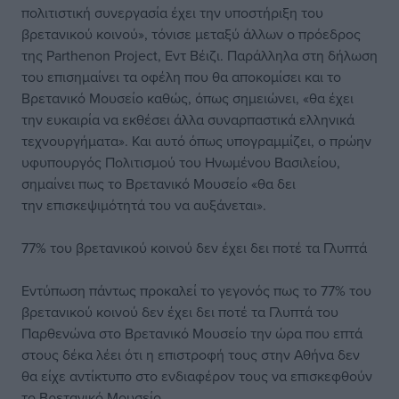
πολιτιστική συνεργασία έχει την υποστήριξη του
βρετανικού κοινού», τόνισε μεταξύ άλλων ο πρόεδρος
της Parthenon Project, Εντ Βέιζι. Παράλληλα στη δήλωση
του επισημαίνει τα οφέλη που θα αποκομίσει και το
Βρετανικό Μουσείο καθώς, όπως σημειώνει, «θα έχει
την ευκαιρία να εκθέσει άλλα συναρπαστικά ελληνικά
τεχνουργήματα». Και αυτό όπως υπογραμμίζει, ο πρώην
υφυπουργός Πολιτισμού του Ηνωμένου Βασιλείου,
σημαίνει πως το Βρετανικό Μουσείο «θα δει
την επισκεψιμότητά του να αυξάνεται».
77% του βρετανικού κοινού δεν έχει δει ποτέ τα Γλυπτά
Εντύπωση πάντως προκαλεί το γεγονός πως το 77% του
βρετανικού κοινού δεν έχει δει ποτέ τα Γλυπτά του
Παρθενώνα στο Βρετανικό Μουσείο την ώρα που επτά
στους δέκα λέει ότι η επιστροφή τους στην Αθήνα δεν
θα είχε αντίκτυπο στο ενδιαφέρον τους να επισκεφθούν
το Βρετανικό Μουσείο.