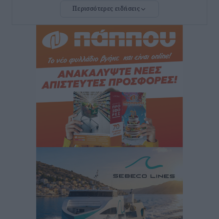
Φοίβος Κω: Το «ευχαριστώ» για το 9ο Kos 3X3
Περισσότερες ειδήσεις
Basketball Festival
Αθλητικά
•
πριν 33 λεπτά
6ο Kalymnos 3X3: Ολοκληρώθηκε με μεγάλη επιτυχία,
νικητές οι VAR!
Αθλητικά
•
πριν 38 λεπτά
Νέα αεροσκάφη, drones, δασοκομάντος: Τι έχει
αλλάξει στην Πολιτική Προστασί
Ειδήσεις
•
πριν 59 λεπτά
Άδωνις Γεωργιάδης στον RV: “Στο υπουργείο
εξετάζουμε την θεσμοθέτηση τρίτης κατηγορίας
κινήτρων, ειδικά για τα νοσοκομεία στα νησιά”
Τοπικές Ειδήσεις
•
πριν 1 ώρα
Θετικό κλίμα και κοινό όραμα για την ανάδειξη της