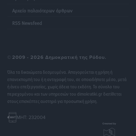
Αρχείο παλαιότερων άρθρων
Σερβία: Ανακάμπτουν οι τουριστικές ροές προς την
Ελλάδα
RSS Newsfeed
Ειδήσεις
•
πριν 9 ώρες
Διακοπές στην Κάρπαθο για τον Γιώργο Γεραπετρίτη
Τοπικές Ειδήσεις
•
πριν 9 ώρες
©
2009 - 2026 Δημοκρατική της Ρόδου.
Ρόδος: Τραυματίστηκε 53χρονος ναυτικός
Όλα τα δικαιώματα δεσμευμένα. Απαγορεύεται η χρήση ή
Τοπικές Ειδήσεις
•
πριν 9 ώρες
επανεκπομπή του ή η αντιγραφή του, σε οποιοδήποτε μέσο, μετά
ή άνευ επεξεργασίας, χωρίς άδεια του εκδότη. Το σύνολο του
Airbnb: Αυξημένα έσοδα στο β’ τρίμηνο με «όχημα»
περιεχομένου και των υπηρεσιών του dimokratiki.gr διατίθεται
το Μουντιάλ
στους επισκέπτες αυστηρά για προσωπική χρήση.
Ειδήσεις
•
πριν 9 ώρες
MHT: 232004
Ενίσχυση των υπηρεσιών υγείας στο αεροδρόμιο της
Ρόδου: «Η πολιτική βούληση είναι η ενίσχυση, όχι η
αφαίρεση»