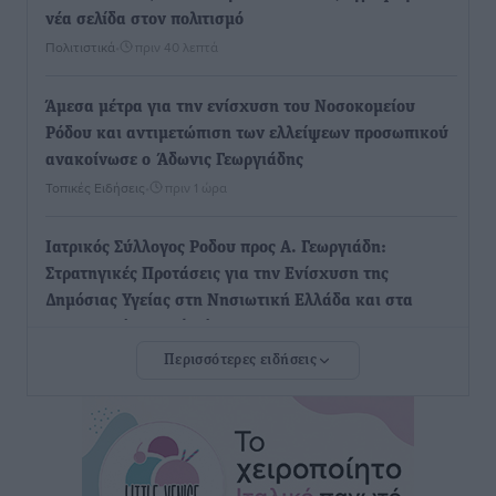
νέα σελίδα στον πολιτισμό
Πολιτιστικά
•
πριν 40 λεπτά
Άμεσα μέτρα για την ενίσχυση του Νοσοκομείου
Ρόδου και αντιμετώπιση των ελλείψεων προσωπικού
ανακοίνωσε ο Άδωνις Γεωργιάδης
Τοπικές Ειδήσεις
•
πριν 1 ώρα
Iατρικός Σύλλογος Ροδου προς Α. Γεωργιάδη:
Στρατηγικές Προτάσεις για την Ενίσχυση της
Δημόσιας Υγείας στη Νησιωτική Ελλάδα και στα
Νοσοκομεία της Γ΄ Ζώνης
Τοπικές Ειδήσεις
•
πριν 1 ώρα
Περισσότερες ειδήσεις
Πάνθηρες: Ξεκίνησαν αισιόδοξοι για την παρθενική
“πτήση” τους
Αθλητικά
•
πριν 1 ώρα