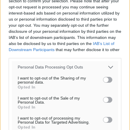
section to confirm your selection. Please note that after your
ΣΑ
opt-out request is processed you may continue seeing
30
interest-based ads based on personal information utilized by
°
us or personal information disclosed to third parties prior to
ΚΥ
your opt-out. You may separately opt-out of the further
29
°
disclosure of your personal information by third parties on the
ΔΕ
IAB’s list of downstream participants. This information may
29
°
also be disclosed by us to third parties on the
IAB’s List of
ΤΡ
Downstream Participants
that may further disclose it to other
third parties.
Personal Data Processing Opt Outs
I want to opt-out of the Sharing of my
personal data.
Opted In
I want to opt-out of the Sale of my
Personal Data.
Opted In
I want to opt-out of processing my
Personal Data for Targeted Advertising.
Opted In