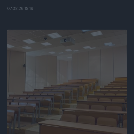
Τοπικές Ειδήσεις
•
πριν 6 ώρες
07.08.26 18:19
Θετικό κλίμα και κοινό όραμα για την ανάδειξη της
ιστορίας της Ρόδου στο Αεροδρόμιο «Διαγόρας»
Τοπικές Ειδήσεις
•
πριν 6 ώρες
Αντώνης Καμπουράκης: «Ένα σπουδαίο έργο
πολιτισμού για τη Ρόδο, που σχεδιάσαμε και
εξασφαλίσαμε τη χρηματοδότησή του, γίνεται
πραγματικότητα»
Τοπικές Ειδήσεις
•
πριν 6 ώρες
Στο Α΄ Νεκροταφείο το μνημόσυνο για τον έναν χρόνο
από τον θάνατο της Λένας Σαμαρά
Ειδήσεις
•
πριν 6 ώρες
Κυριάκος Μητσοτάκης: Ανάσα στα Χανιά, αλλά με το