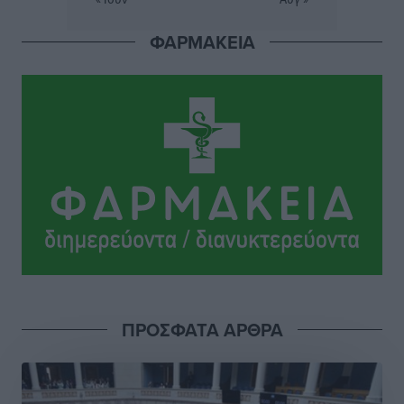
Αθλητικά
•
πριν 5 ώρες
ΦΑΡΜΑΚΕΙΑ
Ροδήλιος: Ο απολογισμός από το Πανελλήνιο
Πρωτάθλημα Πίστας
Αθλητικά
•
πριν 5 ώρες
Διαγόρας: Μετεγγραφικό ντεμαράζ
Αθλητικά
•
πριν 5 ώρες
Γ.Σ. Διαγόρας: Εντατική προετοιμασία και επιστροφή
Ρίζου στις Ακαδημίες
Αθλητικά
•
πριν 5 ώρες
Εθνική Ανδρών: Ραντεβού στο Telekom Center Athens
ΠΡΟΣΦΑΤΑ ΑΡΘΡΑ
Αθλητικά
•
πριν 5 ώρες
ΕΠΟ: Απέσυρε τη στήριξή της στην υποψηφιότητα