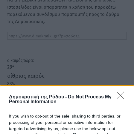
ιστοσελίδες είναι απαραίτητη η χρήση του παρακάτω
παρεχόμενου συνδέσμου παραπομπής προς το άρθρο
της Δημοκρατικής.
o καιρός τώρα:
29
°
αίθριος καιρός
83
%
16
km/h
Δημοκρατική της Ρόδου -
Do Not Process My
Δ
Personal Information
27
28
°/
°
06:18
If you wish to opt-out of the sale, sharing to third parties, or
20:07
processing of your personal or sensitive information for
πρόγνωση:
targeted advertising by us, please use the below opt-out
32
°