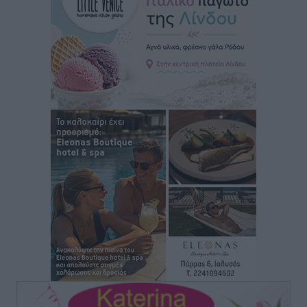
Άρης Αρχαγγέλου: Στο πλευρό του άτυχου Ιάκωβου
Θωμά
Αθλητικά
•
πριν 1 ώρα
Φοίβος: Η μεγάλη επιστροφή του Μπρένο Σαλβατιέρα
Αθλητικά
•
πριν 2 ώρες
Κλεάνθης: Έτοιμες οι κάρτες διαρκείας της νέας
σεζόν
Αθλητικά
•
πριν 2 ώρες
Ατρόμητος Διμυλιάς: Ο Μαργαρίτης και μία
αδιαπραγμάτευτη φιλοσοφία
Αθλητικά
•
πριν 2 ώρες
Γ.Σ. Διαγόρας: Επέστρεψε στις Ακαδημίες η Ειρήνη
Παπαεμμανουήλ