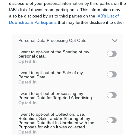
disclosure of your personal information by third parties on the
IAB’s list of downstream participants. This information may
Ο.Φ. Ιστρίου: Καρέ ανανεώσεων σε άξονα και
also be disclosed by us to third parties on the
IAB’s List of
Downstream Participants
that may further disclose it to other
μετόπισθεν
third parties.
Αθλητικά
•
πριν 3 ώρες
Personal Data Processing Opt Outs
Επικός Εργκίν Αταμάν στη Σύμη: Έσπασε πιάτα μέχρι
I want to opt-out of the Sharing of my
και στο κεφάλι του σε εστιατόριο ακούγοντας Άννα
personal data.
Βίσση
Opted In
Τοπικές Ειδήσεις
•
πριν 3 ώρες
I want to opt-out of the Sale of my
Personal Data.
Opted In
Στο Επιμελητήριο Δωδεκανήσου σήμερα ο Πρέσβης
της Βραζιλίας Laudemar Aguiar
I want to opt-out of processing my
Personal Data for Targeted Advertising.
Τοπικές Ειδήσεις
•
πριν 3 ώρες
Opted In
I want to opt-out of Collection, Use,
To δημογραφικό πρόβλημα στα νησιά κυριάρχησε στη
Retention, Sale, and/or Sharing of my
Personal Data that Is Unrelated with the
συνάντηση του Φώτη Μάγγου με τον πρόεδρο της
Purposes for which it was collected.
HOPEgenesis
Opted In