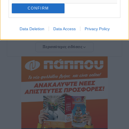
Τοπικές Ειδήσεις
•
πριν 3 ώρες
CONFIRM
ΠΑΟΚ Ρόδου: Επιστροφή Τοντόροβ και άνοιγμα προς
χορηγούς
Data Deletion
Data Access
Privacy Policy
Αθλητικά
•
πριν 3 ώρες
Περισσότερες ειδήσεις
Rhodes Beyond Summer – Εκεί που το καλοκαίρι
είναι μόνο η αρχή
Τοπικές Ειδήσεις
•
πριν 3 ώρες
Κικίλιας: Μειώθηκαν κατά 34% οι μεταναστευτικές
ροές στα θαλάσσια σύνορα
Ειδήσεις
•
πριν 4 ώρες
Κως: Γερμανός τουρίστας κέρδισε αποζημίωση 900
ευρώ επειδή δεν βρήκε ξαπλώστρες στις
οικογενειακές διακοπές του
Τοπικές Ειδήσεις
•
πριν 4 ώρες