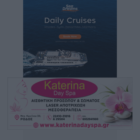
Ο γεωεντοπισμός μέσω 112 «έσωσε» Δανό περιπατητή
στη Ρόδο
Τοπικές Ειδήσεις
•
πριν 4 ώρες
Σύμη: Ανασύρθηκε σορός άνδρα – Εξετάζεται αν είναι
ο 8ος Γερμανός που αγνοούνταν μετά την παράσυρσή
ιστιοφόρου
Τοπικές Ειδήσεις
•
πριν 4 ώρες
Ερώτηση στην Ευρωπαϊκή Επιτροπή για τις
αλλεπάλληλες πυρκαγιές που ξεσπούν από μονάδες
ανακύκλωσης και ΧΥΤΑ και την επικίνδυνη έκθεση
σε καρκινογόνες τοξικές ουσίες
Ειδήσεις
•
πριν 4 ώρες
Συλλυπητήριο μήνυμα του Δημάρχου Ρόδου