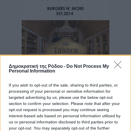
Δημοκρατική της Ρόδου -
Do Not Process My
Personal Information
If you wish to opt-out of the sale, sharing to third parties, or
processing of your personal or sensitive information for
Ροή ειδήσεων
targeted advertising by us, please use the below opt-out
section to confirm your selection. Please note that after your
opt-out request is processed you may continue seeing
Έτος – ορόσημο το 2025 για δωρεές οργάνων στην
interest-based ads based on personal information utilized by
us or personal information disclosed to third parties prior to
Ελλάδα
your opt-out. You may separately opt-out of the further
Ειδήσεις
•
πριν 2 ώρες