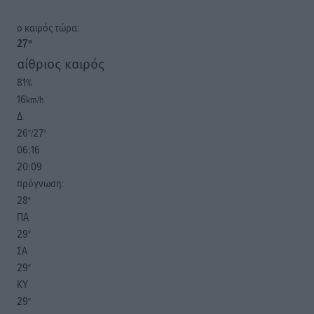
o καιρός τώρα:
27
°
αίθριος καιρός
81
%
16
km/h
Δ
26
27
°/
°
06:16
20:09
πρόγνωση:
28
°
ΠΑ
29
°
ΣΑ
29
°
ΚΥ
29
°