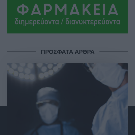
Ανατροπές στη Δημοτική Επιτροπή Ρόδου μετά την
ανεξαρτητοποίηση του Μιχαήλ Κορδίνα
Τοπικές Ειδήσεις
•
πριν 5 ώρες
Απόλλωνας Καλυθιών: Πιστός στρατιώτης του ο
ΠΡΟΣΦΑΤΑ ΑΡΘΡΑ
Σουηδός του!
Αθλητικά
•
πριν 5 ώρες
Χατζηβασιλείου: Προτεραιότητα της ΕΕ η προστασία
των εξωτερικών συνόρων
Ειδήσεις
•
πριν 5 ώρες
Κάρπαθος: Το πιο υποτιμημένο νησί είναι ένας
κρυφός παράδεισος στα Δωδεκάνησα
Τοπικές Ειδήσεις
•
πριν 6 ώρες