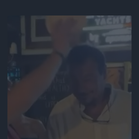
Αθλητικά
•
πριν 8 ώρες
Α.Ο. Σταματίου: Τέλος ο Γιάννης Τσέρκης
Αθλητικά
•
πριν 8 ώρες
Η Aegean Regatta ανοίγει πανιά για 25η φορά στο
Βόρειοανατολικό Αιγαίο
Αθλητικά
•
πριν 8 ώρες
Στήριξη των πυροπλήκτων από την Ένωση Εταιρειών
Διαχείρισης Απαιτήσεων από Δάνεια και Πιστώσεις
Ειδήσεις
•
πριν 8 ώρες
Μαραθώνιος Ρόδου: Συνεχίζεται μέχρι το 2030 η
άκρως επιτυχημένη συνεργασία με την TUI
Αθλητικά
•
πριν 9 ώρες