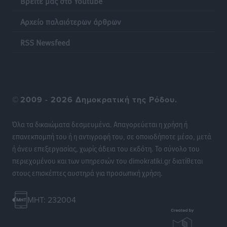
Βρείτε μας στο Youtube
Αρχείο παλαιότερων άρθρων
Η επόμενη παγκόσμια δύναμη στα υδροπλάνα μπορεί
να είναι η Ελλάδα
RSS Newsfeed
Ειδήσεις
•
πριν 20 ώρες
Στη Σύμη η Φαίη Σκορδά επισκέφθηκε την Ιερά Μονή
του Πανορμίτη
©
2009 - 2026 Δημοκρατική της Ρόδου.
Τοπικές Ειδήσεις
•
πριν 20 ώρες
Όλα τα δικαιώματα δεσμευμένα. Απαγορεύεται η χρήση ή
Σερβία: Ανακάμπτουν οι τουριστικές ροές προς την
επανεκπομπή του ή η αντιγραφή του, σε οποιοδήποτε μέσο, μετά
Ελλάδα
ή άνευ επεξεργασίας, χωρίς άδεια του εκδότη. Το σύνολο του
Ειδήσεις
•
πριν 20 ώρες
περιεχομένου και των υπηρεσιών του dimokratiki.gr διατίθεται
στους επισκέπτες αυστηρά για προσωπική χρήση.
Διακοπές στην Κάρπαθο για τον Γιώργο Γεραπετρίτη
Τοπικές Ειδήσεις
•
πριν 20 ώρες
MHT: 232004
Ρόδος: Τραυματίστηκε 53χρονος ναυτικός