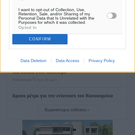
στέγη έως 2.500 ευρώ
I want to opt-out of Collection, Use,
Ειδήσεις
•
πριν 11 ώρες
Retention, Sale, and/or Sharing of my
Personal Data that Is Unrelated with the
Purposes for which it was collected.
«Γιατί οι Τούρκοι συρρέουν στα ελληνικά νησιά»:
Opted In
Τουρκική εφημερίδα εξηγεί τους λόγους που οι
CONFIRM
γείτονες προτιμούν την Ελλάδα για διακοπές
Τοπικές Ειδήσεις
•
πριν 12 ώρες
Data Deletion
Data Access
Privacy Policy
«Μουσικό Ταξίδι στο Αιγαίο»: Η Ρόδος έγραψε μια
νέα σελίδα στον πολιτισμό
Πολιτιστικά
•
πριν 12 ώρες
Άμεσα μέτρα για την ενίσχυση του Νοσοκομείου
Ρόδου και αντιμετώπιση των ελλείψεων προσωπικού
Περισσότερες ειδήσεις
ανακοίνωσε ο Άδωνις Γεωργιάδης
Τοπικές Ειδήσεις
•
πριν 12 ώρες
Iατρικός Σύλλογος Ροδου προς Α. Γεωργιάδη: