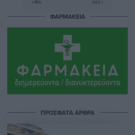
« Μάι
Ιούλ »
Σταυρός Καλυθιών: Απέκτησε την Φωτεινή Πιζάνια
ΦΑΡΜΑΚΕΙΑ
Αθλητικά
•
πριν 15 ώρες
Το Yucatan Show έρχεται στη Ρόδο με τον Frankie
Lluc
Πολιτιστικά
•
πριν 16 ώρες
Σι Τζέι Χάρις: «Να πανηγυρίσουμε πολλές νίκες μαζί»
Αθλητικά
•
πριν 16 ώρες
Ροδήλιος: Ο απολογισμός από το Πανελλήνιο
Πρωτάθλημα Πίστας
Αθλητικά
•
πριν 16 ώρες
ΠΡΟΣΦΑΤΑ ΑΡΘΡΑ
Διαγόρας: Μετεγγραφικό ντεμαράζ
Αθλητικά
•
πριν 16 ώρες