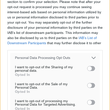
section to confirm your selection. Please note that after your
opt-out request is processed you may continue seeing
interest-based ads based on personal information utilized by
us or personal information disclosed to third parties prior to
Ροή ειδήσεων
your opt-out. You may separately opt-out of the further
disclosure of your personal information by third parties on the
IAB’s list of downstream participants. This information may
Τριήμερο εξόδου: Πάνω από 129.000 επιβάτες
also be disclosed by us to third parties on the
IAB’s List of
αναχωρούν από Πειραιά, Ραφήνα και Λαύριο
Downstream Participants
that may further disclose it to other
third parties.
Ειδήσεις
•
πριν 11 ώρες
Personal Data Processing Opt Outs
Τι αλλάζει το χωροταξικό στις τουριστικές επενδύσεις
I want to opt-out of the Sharing of my
Τοπικές Ειδήσεις
•
πριν 11 ώρες
personal data.
Opted In
ΥΠΑΑΤ: 12,5 εκατ. ευρώ στις 13 Περιφέρειες για μέτρα
I want to opt-out of the Sale of my
βιοασφάλειας
Personal Data.
Opted In
Τοπικές Ειδήσεις
•
πριν 11 ώρες
I want to opt-out of processing my
Personal Data for Targeted Advertising.
Ποιοι φοιτητές μπορούν να λάβουν ενίσχυση για
Opted In