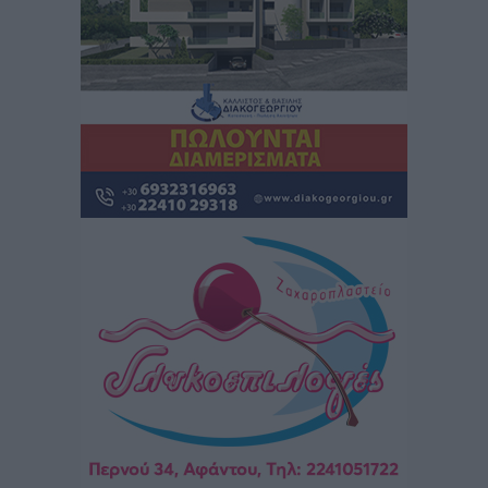
Στρατηγικές Προτάσεις για την Ενίσχυση της
Δημόσιας Υγείας στη Νησιωτική Ελλάδα και στα
Νοσοκομεία της Γ΄ Ζώνης
Τοπικές Ειδήσεις
•
πριν 12 ώρες
Πάνθηρες: Ξεκίνησαν αισιόδοξοι για την παρθενική
“πτήση” τους
Αθλητικά
•
πριν 13 ώρες
Άρης Αρχαγγέλου: Στο πλευρό του άτυχου Ιάκωβου
Θωμά
Αθλητικά
•
πριν 13 ώρες
Φοίβος: Η μεγάλη επιστροφή του Μπρένο Σαλβατιέρα
Αθλητικά
•
πριν 13 ώρες
Κλεάνθης: Έτοιμες οι κάρτες διαρκείας της νέας