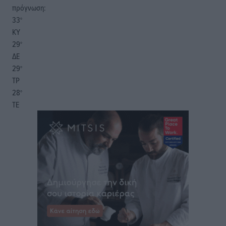
πρόγνωση:
33
°
ΚΥ
29
°
ΔΕ
29
°
ΤΡ
28
°
ΤΕ