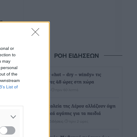
ρα
τισης
ποιήσει
sonal or
ΡΟΗ ΕΙΔΗΣΕΩΝ
ection to
ακά
ou may
 personal
out of the
Καιρός «hot – dry – windy» τις
 downstream
επόμενες 48 ώρες στη χώρα
B’s List of
Ειδήσεις
•
πριν 60 λεπτά
Δύο σχολεία της Λέρου αλλάζουν όψη
με δωρεά αγάπης για τα παιδιά
Τοπικές Ειδήσεις
•
πριν 2 ώρες