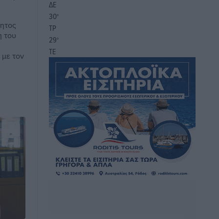
ΔΕ
30
°
πητος
ΤΡ
η του
29
°
ΤΕ
 με τον