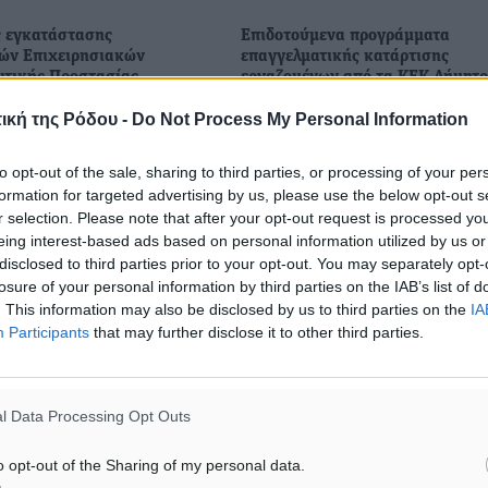
 εγκατάστασης
Επιδοτούμενα προγράμματα
ών Επιχειρησιακών
επαγγελματικής κατάρτισης
ιτικής Προστασίας
εργαζομένων από τα ΚΕΚ Δήμητ
) και Νησιωτικότητα”
Το ΚΕΚ Δήμητρα, με στόχο να
ική της Ρόδου -
Do Not Process My Personal Information
τικός Β. Μιχαήλ (*),
διευρυνθούν οι ευκαιρίες κατάρ
.α, MSc Σύμφωνα με το
των εργαζομένων, θα πραγματο
to opt-out of the sale, sharing to third parties, or processing of your per
ερί οργάνωσης και
επιδοτούμενα προγράμματα
formation for targeted advertising by us, please use the below opt-out s
 των Περιφερειακών
κατάρτισης για ανέργους, εποχι
r selection. Please note that after your opt-out request is processed y
κών Κέντρων Πολιτικής
εργαζόμενους ...
eing interest-based ads based on personal information utilized by us or
..
disclosed to third parties prior to your opt-out. You may separately opt-
losure of your personal information by third parties on the IAB’s list of
7
12.02.20, 14:34
. This information may also be disclosed by us to third parties on the
IA
Participants
that may further disclose it to other third parties.
l Data Processing Opt Outs
o opt-out of the Sharing of my personal data.