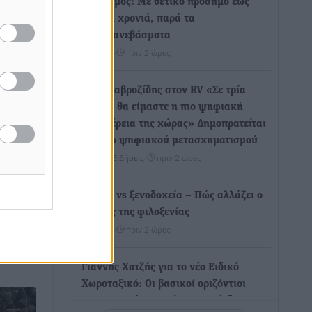
Τουρισμός: Με θετικό πρόσημο έως
τώρα η χρονιά, παρά τα
σκαμπανεβάσματα
Ειδήσεις
•
πριν 2 ώρες
 Μάρτιο
Χαρ. Ναβροζίδης στον RV «Σε τρία
μαστής
χρόνια θα είμαστε η πιο ψηφιακή
Περιφέρεια της χώρας» Δημοπρατείται
ς
το έργο ψηφιακού μετασχηματισμού
ΟΔΟΣ>>
Τοπικές Ειδήσεις
•
πριν 2 ώρες
εις για
Airbnb vs ξενοδοχεία – Πώς αλλάζει ο
...
χάρτης της φιλοξενίας
Ειδήσεις
•
πριν 2 ώρες
Γιάννης Χατζής για το νέο Ειδικό
Χωροταξικό: Οι βασικοί οριζόντιοι
περιορισμοί παραμένουν – Κίνδυνος