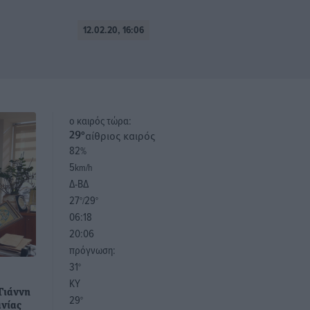
12.02.20, 16:06
o καιρός τώρα:
αίθριος καιρός
29
°
82
%
5
km/h
Δ-ΒΔ
27
29
°/
°
06:18
20:06
πρόγνωση:
31
°
ΚΥ
Γιάννη
29
°
ανίας