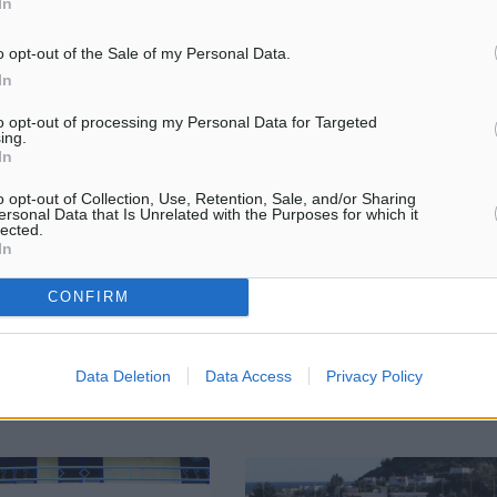
In
o opt-out of the Sale of my Personal Data.
In
to opt-out of processing my Personal Data for Targeted
ing.
: Αποφασισμένοι να
Πολιτιστικές εκδηλώσεις για τον
In
 το σχέδιο για το
του Πολιτιστικού Συλλόγου Κρε
ικό
“Η ΠΡΟΟΔΟΣ”
o opt-out of Collection, Use, Retention, Sale, and/or Sharing
ersonal Data that Is Unrelated with the Purposes for which it
η αυτή έχει ένα
Ο Αναπτυξιακός και Πολιτιστικό
lected.
ο και ολοκληρωμένο
Σύλλογος Κρεμαστής <<Η ΠΡΟ
In
είμαστε αποφασισμένοι να
ανακοινώνει τις κάτωθι εκδηλώσ
ουμε» τόνισε ο υπουργός
το μήνα Μάρτιο 2020,
CONFIRM
ι Νησιωτικής Πολιτικής,
συμπεριλαμβανομένης της 20ης 
Data Deletion
Data Access
Privacy Policy
8
12.02.20, 13:45