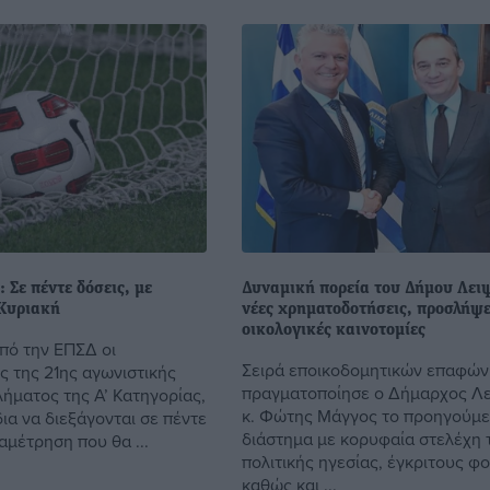
: Σε πέντε δόσεις, με
Δυναμική πορεία του Δήμου Λει
 Κυριακή
νέες χρηματοδοτήσεις, προσλήψε
οικολογικές καινοτομίες
πό την ΕΠΣΔ οι
Σειρά εποικοδομητικών επαφών
ς της 21ης αγωνιστικής
πραγματοποίησε ο Δήμαρχος Λ
ήματος της Α’ Κατηγορίας,
κ. Φώτης Μάγγος το προηγούμ
δια να διεξάγονται σε πέντε
διάστημα με κορυφαία στελέχη 
αμέτρηση που θα ...
πολιτικής ηγεσίας, έγκριτους φο
καθώς και ...