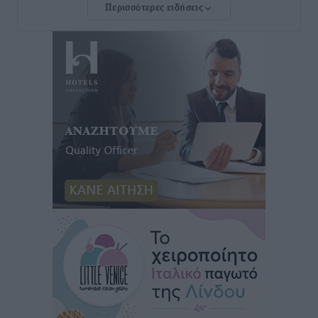
Περισσότερες ειδήσεις
Ευ. Τουρνάς: Απέναντι σε ακραία καιρικά φαινόμενα
δεν υπάρχουν περιθώρια εφησυχασμού
Ειδήσεις
•
πριν 6 ώρες
Στον Άγιο Νικόλαο Χάλκης ανοίγει ξανά το
ανανεωμένο εκκλησιαστικό μουσείο από τη Λέσχη
Lions Χάλκης
Τοπικές Ειδήσεις
•
πριν 6 ώρες
Ρόδος: «Βουλιάζει» από τουρίστες – Πάνω από 1 εκατ.
επιβάτες και 55 κρουαζιερόπλοια
Τοπικές Ειδήσεις
•
πριν 6 ώρες
Γ’ Εθνική Κατηγορία: Οι ημερομηνίες των
αγωνιστικών της κανονικής περιόδου
Αθλητικά
•
πριν 12 ώρες