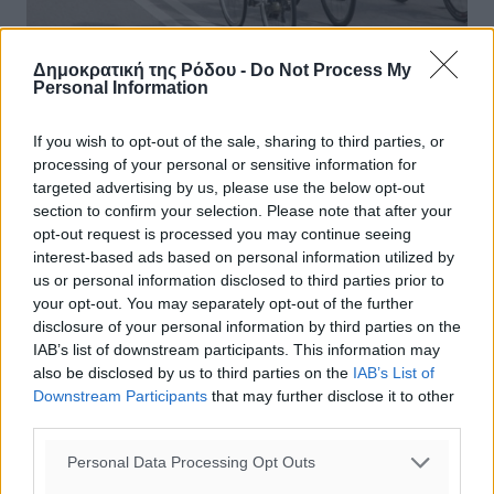
Δημοκρατική της Ρόδου -
Do Not Process My
Personal Information
Κυκλοφοριακές ρυθμίσεις λόγω
διεξαγωγής αγώνα ποδηλασίας
If you wish to opt-out of the sale, sharing to third parties, or
processing of your personal or sensitive information for
Ανακοινώνεται ότι λόγω διεξαγωγής διεθνών αγώνων
targeted advertising by us, please use the below opt-out
ποδηλασίας που θα πραγματοποιηθούν στη Ρόδο την
section to confirm your selection. Please note that after your
Κυριακή 05-03-2017, δεν θα επιτρέπεται η κυκλοφορία
opt-out request is processed you may continue seeing
των οχημάτων ως εξής: α) ...
interest-based ads based on personal information utilized by
us or personal information disclosed to third parties prior to
03.03.17, 14:06
your opt-out. You may separately opt-out of the further
disclosure of your personal information by third parties on the
IAB’s list of downstream participants. This information may
also be disclosed by us to third parties on the
IAB’s List of
Downstream Participants
that may further disclose it to other
third parties.
Personal Data Processing Opt Outs