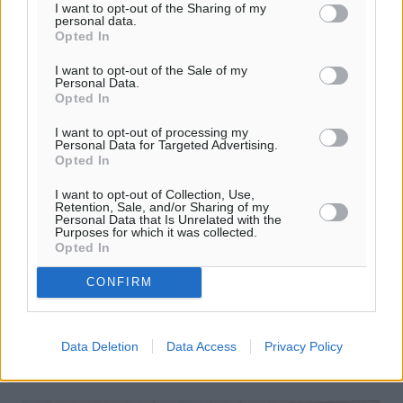
I want to opt-out of the Sharing of my
personal data.
Opted In
I want to opt-out of the Sale of my
Personal Data.
Opted In
I want to opt-out of processing my
Personal Data for Targeted Advertising.
Opted In
Τα δυστυχήματα που συγκλόνισαν την
I want to opt-out of Collection, Use,
Retention, Sale, and/or Sharing of my
Ελλάδα
Personal Data that Is Unrelated with the
Purposes for which it was collected.
Opted In
Χρειάσθηκαν μόλις λίγα δευτερόλεπτα για να περάσουν
από την ζωή στο θάνατο. Το δυστύχημα με τους 21
CONFIRM
νεκρούς μαθητές στα Τέμπη, η επιστροφή των οπαδών
του ΠΑΟΚ που «βάφτηκε» με ...
Data Deletion
Data Access
Privacy Policy
03.03.17, 13:58