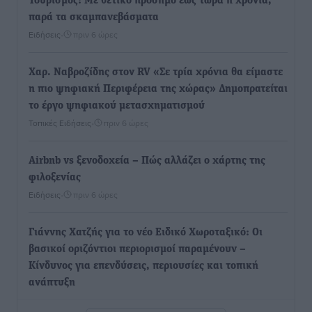
Τουρισμός: Με θετικό πρόσημο έως τώρα η χρονιά,
παρά τα σκαμπανεβάσματα
Ειδήσεις
•
πριν 6 ώρες
Χαρ. Ναβροζίδης στον RV «Σε τρία χρόνια θα είμαστε
η πιο ψηφιακή Περιφέρεια της χώρας» Δημοπρατείται
το έργο ψηφιακού μετασχηματισμού
Τοπικές Ειδήσεις
•
πριν 6 ώρες
Airbnb vs ξενοδοχεία – Πώς αλλάζει ο χάρτης της
φιλοξενίας
Ειδήσεις
•
πριν 6 ώρες
Γιάννης Χατζής για το νέο Ειδικό Χωροταξικό: Οι
βασικοί οριζόντιοι περιορισμοί παραμένουν –
Κίνδυνος για επενδύσεις, περιουσίες και τοπική
ανάπτυξη
Τοπικές Ειδήσεις
•
πριν 6 ώρες