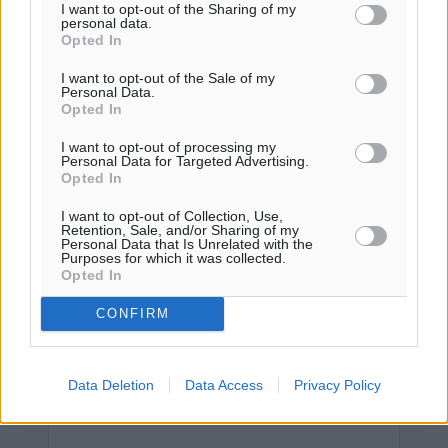
καμμία προειδοποίηση. Χρήστες που δεν τηρούν τους
I want to opt-out of the Sharing of my
personal data.
όρους χρήσης αποκλείονται.
Opted In
I want to opt-out of the Sale of my
Personal Data.
Προσθέστε ένα σχόλιο
Opted In
I want to opt-out of processing my
Personal Data for Targeted Advertising.
Το E-mail δεν θα δημοσιευτεί.
Opted In
Πρέπει να συμπληρωθούν όλα τα πεδία για την
I want to opt-out of Collection, Use,
υποβολή του σχολίου.
Retention, Sale, and/or Sharing of my
Personal Data that Is Unrelated with the
Purposes for which it was collected.
Όνοματεπώνυμο
Email
Opted In
CONFIRM
Φύλαξε τα στοιχεία μου για την επόμενη φορά.
Data Deletion
Data Access
Privacy Policy