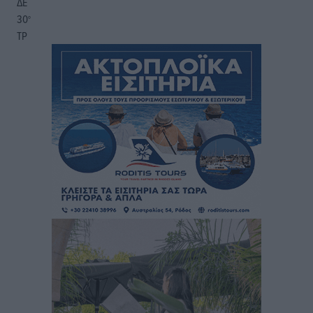
ΔΕ
30
°
ΤΡ