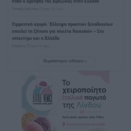
Ρόδο ο Πρέσβης της Βραζιλίας στην Ελλάδα
Τοπικές Ειδήσεις
•
πριν 13 ώρες
Γερμανική αγορά: Έλλειψη προσιτών ξενοδοχείων
απειλεί τη ζήτηση για πακέτα διακοπών – Στο
επίκεντρο και η Ελλάδα
Ειδήσεις
•
πριν 13 ώρες
Περισσότερες ειδήσεις
Νέο ξενοδοχείο στη Ρόδο για την H Hotels –
Χατζηλαζάρου – Προχωρά καινούργιο ξενοδοχείο
στην Κω
Τοπικές Ειδήσεις
•
πριν 13 ώρες
Αυτοκίνητο μπήκε παράνομα σε μονόδρομο στο
Μαστιχάρι – Αναποδογύρισε όχημα με μητέρα και
5χρονο παιδί
Τοπικές Ειδήσεις
•
πριν 13 ώρες