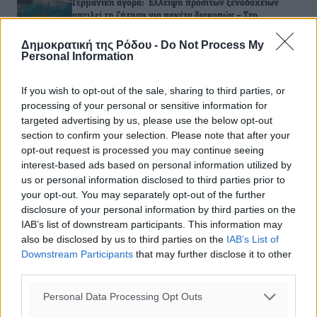
Γερμανική αγορά: Έλλειψη προσιτών ξενοδοχείων
απειλεί τη ζήτηση για πακέτα διακοπών – Στο
επίκεντρο και η Ελλάδα
Δημοκρατική της Ρόδου -
Do Not Process My
06.08.26 · 17:42
Personal Information
ΕΙΔΉΣΕΙΣ
Νέες ταυτότητες: Ποιοι πρέπει να τις αλλάξουν άμεσα
If you wish to opt-out of the sale, sharing to third parties, or
και ποιοι όχι
processing of your personal or sensitive information for
06.08.26 · 13:25
targeted advertising by us, please use the below opt-out
section to confirm your selection. Please note that after your
ΕΙΔΉΣΕΙΣ
opt-out request is processed you may continue seeing
Στην ΑΑΔΕ ο Μητσοτάκης για το myAGRO: «Είναι μια
πολύ σημαντική ημέρα για τον πρωτογενή τομέα»
interest-based ads based on personal information utilized by
06.08.26 · 11:37
us or personal information disclosed to third parties prior to
your opt-out. You may separately opt-out of the further
disclosure of your personal information by third parties on the
Σχολιασμός Άρθρου
IAB’s list of downstream participants. This information may
also be disclosed by us to third parties on the
IAB’s List of
Downstream Participants
that may further disclose it to other
Τα σχόλια εκφράζουν αποκλειστικά τον εκάστοτε
third parties.
σχολιαστή. Η Δημοκρατική δεν υιοθετεί αυτές τις
απόψεις. Διατηρούμε το δικαίωμα να διαγράψουμε όποια
Personal Data Processing Opt Outs
σχόλια θεωρούμε προσβλητικά ή περιέχουν ύβρεις, χωρίς