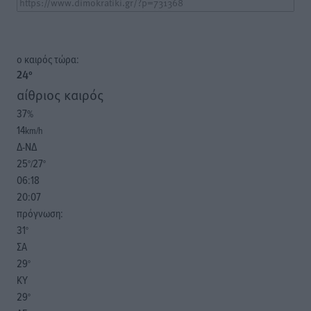
o καιρός τώρα:
24
°
αίθριος καιρός
37
%
14
km/h
Δ-ΝΔ
25
27
°/
°
06:18
20:07
πρόγνωση:
31
°
ΣΑ
29
°
ΚΥ
29
°