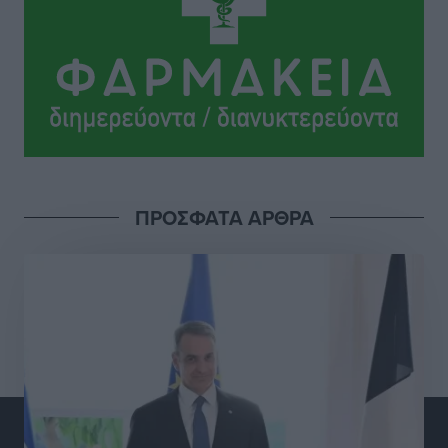
ΠΑΜΕ ΣΤΟΙΧΗΜΑ: Περισσότερα από 95 εκατομμύρια
ευρώ σε κέρδη μοίρασε τον Ιούλιο
Αθλητικά
•
πριν 14 ώρες
Ολοκλήρωση του έργου αναβάθμισης των
υποδομών του Νεστορίδειου Μελάθρου
Τοπικές Ειδήσεις
•
πριν 15 ώρες
ΠΡΟΣΦΑΤΑ ΑΡΘΡΑ
Γ.Σ. Διαγόρας: Στα «κυανέρυθρα» ο Janni Pembe
Αθλητικά
•
πριν 16 ώρες
Σύλληψη 21χρονου για ναρκωτικά στη Ρόδο
Τοπικές Ειδήσεις
•
πριν 16 ώρες
Με 13,1% κάλυψη εργαζομένων από συλλογικές
συμβάσεις, η Ελλάδα στον “πάτο” της ΕΕ
Απόψεις
•
πριν 16 ώρες