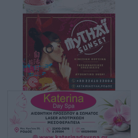
“Η Ευρώπη αντιμετώπιζε το προσφυγικό σαν ταινία
τρόμου” – Η συγκλονιστική μαρτυρία της Χαρούλας
Γιασιράνη στον RV για τα γεγονότα που οδήγησαν στο
Σύμφωνο της Λέρου
Τοπικές Ειδήσεις
•
πριν 13 ώρες
Συναυλία με τον Γιάννη Κότσιρα στις 21 Αυγούστου
Πολιτιστικά
•
πριν 13 ώρες
Έκτακτη συνεδρίαση της Δημοτικής Επιτροπής Ρόδου
αύριο Παρασκευή 7 Αυγούστου
Τοπικές Ειδήσεις
•
πριν 13 ώρες
ΑΕΡΑ: Δεν σταματάει να ενισχύεται, νέο απόκτημα ο
Μητρόπουλος
Αθλητικά
•
πριν 14 ώρες