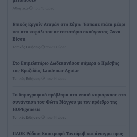
μετόπισθεν
Αθλητικά
•
πριν 13 ώρες
Επικός Εργκίν Αταμάν στη Σύμη: Έσπασε πιάτα μέχρι
και στο κεφάλι του σε εστιατόριο ακούγοντας Άννα
Βίσση
Τοπικές Ειδήσεις
•
πριν 13 ώρες
Στο Επιμελητήριο Δωδεκανήσου σήμερα ο Πρέσβης
της Βραζιλίας Laudemar Aguiar
Τοπικές Ειδήσεις
•
πριν 14 ώρες
To δημογραφικό πρόβλημα στα νησιά κυριάρχησε στη
συνάντηση του Φώτη Μάγγου με τον πρόεδρο της
HOPEgenesis
Τοπικές Ειδήσεις
•
πριν 14 ώρες
ΠΑΟΚ Ρόδου: Επιστροφή Τοντόροβ και άνοιγμα προς