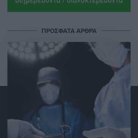
ανεξαρτητοποίηση του Μιχαήλ Κορδίνα
Τοπικές Ειδήσεις
•
πριν 15 ώρες
Απόλλωνας Καλυθιών: Πιστός στρατιώτης του ο
ΠΡΟΣΦΑΤΑ ΑΡΘΡΑ
Σουηδός του!
Αθλητικά
•
πριν 15 ώρες
Χατζηβασιλείου: Προτεραιότητα της ΕΕ η προστασία
των εξωτερικών συνόρων
Ειδήσεις
•
πριν 16 ώρες
Κάρπαθος: Το πιο υποτιμημένο νησί είναι ένας
κρυφός παράδεισος στα Δωδεκάνησα
Τοπικές Ειδήσεις
•
πριν 16 ώρες
Ο Λαμπρος Φισφής στη Ρόδο στις 21 Σεπτεμβρίου
Πολιτιστικά
•
πριν 16 ώρες