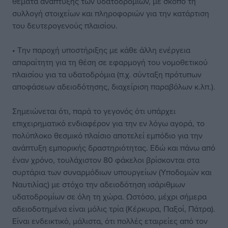
θέματα ανάπτυξης των υδατοδρομίων, με σκοπό τη
συλλογή στοιχείων και πληροφοριών για την κατάρτιση
του δευτερογενούς πλαισίου.
• Την παροχή υποστήριξης με κάθε άλλη ενέργεια
απαραίτητη για τη θέση σε εφαρμογή του νομοθετικού
πλαισίου για τα υδατοδρόμια (π.χ. σύνταξη πρότυπων
αποφάσεων αδειοδότησης, διαχείριση παραβόλων κ.λπ.).
Σημειώνεται ότι, παρά το γεγονός ότι υπάρχει
επιχειρηματικό ενδιαφέρον για την εν λόγω αγορά, το
πολύπλοκο θεσμικό πλαίσιο αποτελεί εμπόδιο για την
ανάπτυξη εμπορικής δραστηριότητας. Εδώ και πάνω από
έναν χρόνο, τουλάχιστον 80 φάκελοι βρίσκονται στα
συρτάρια των συναρμόδιων υπουργείων (Υποδομών και
Ναυτιλίας) με στόχο την αδειοδότηση ισάριθμων
υδατοδρομίων σε όλη τη χώρα. Ωστόσο, μέχρι σήμερα
αδειοδοτημένα είναι μόλις τρία (Κέρκυρα, Παξοί, Πάτρα).
Είναι ενδεικτικό, μάλιστα, ότι πολλές εταιρείες από τον