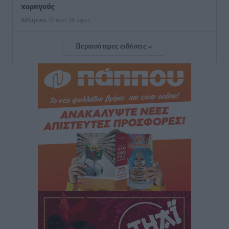
χορηγούς
Αθλητικά
•
πριν 14 ώρες
Περισσότερες ειδήσεις
Rhodes Beyond Summer – Εκεί που το καλοκαίρι
είναι μόνο η αρχή
Τοπικές Ειδήσεις
•
πριν 14 ώρες
Κικίλιας: Μειώθηκαν κατά 34% οι μεταναστευτικές
ροές στα θαλάσσια σύνορα
Ειδήσεις
•
πριν 14 ώρες
Κως: Γερμανός τουρίστας κέρδισε αποζημίωση 900
ευρώ επειδή δεν βρήκε ξαπλώστρες στις
οικογενειακές διακοπές του
Τοπικές Ειδήσεις
•
πριν 14 ώρες
Ο γεωεντοπισμός μέσω 112 «έσωσε» Δανό περιπατητή