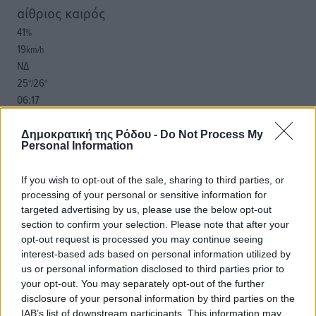
αίθριος καιρός
41
%
19
km/h
ΝΔ
25
26
°/
°
06:17
20:08
πρόγνωση:
Δημοκρατική της Ρόδου -
Do Not Process My
Personal Information
33
°
ΠΑ
If you wish to opt-out of the sale, sharing to third parties, or
28
°
processing of your personal or sensitive information for
ΣΑ
targeted advertising by us, please use the below opt-out
29
°
section to confirm your selection. Please note that after your
ΚΥ
opt-out request is processed you may continue seeing
30
°
interest-based ads based on personal information utilized by
ΔΕ
us or personal information disclosed to third parties prior to
your opt-out. You may separately opt-out of the further
disclosure of your personal information by third parties on the
IAB’s list of downstream participants. This information may