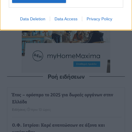
Data Deletion
Data Access
Privacy Policy
Ροή ειδήσεων
Έτος – ορόσημο το 2025 για δωρεές οργάνων στην
Ελλάδα
Ειδήσεις
•
πριν 13 ώρες
Ο.Φ. Ιστρίου: Καρέ ανανεώσεων σε άξονα και