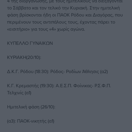
4 της διοργάνωσης, με τους ημιτελικούς να διεξάγονται
το Σάββατο και τον τελικό την Κυριακή. Στην ημιτελική
φάση βρίσκονται ήδη οι ΠΑΟΚ Ρόδου και Διαγόρας, που
περιμένουν τους αντιπάλους τους, έχοντας πάρει το
«εισιτήριο» για τους «4» χωρίς αγώνα.
ΚΥΠΕΛΛΟ ΓΥΝΑΙΚΩΝ
ΚΥΡΙΑΚΗ(20/10):
Δ.Κ.Γ. Ρόδου (18:30): Ρόδος- Ροδίων Άθλησις (α2)
Κ.Γ. Κρεμαστής (19:30): Α.Ε.Σ.Π. Φοίνικας- Ρ.Σ.Φ.Π.
Τελχινίς (α1)
Ημιτελική φάση (26/10):
(α3): ΠΑΟΚ-νικητής (α1)