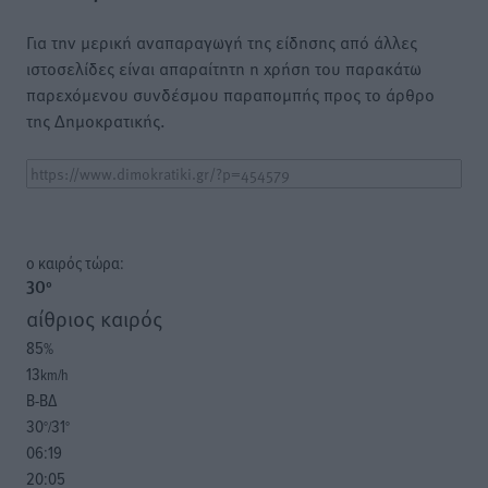
Για την μερική αναπαραγωγή της είδησης από άλλες
ιστοσελίδες είναι απαραίτητη η χρήση του παρακάτω
παρεχόμενου συνδέσμου παραπομπής προς το άρθρο
της Δημοκρατικής.
o καιρός τώρα:
30
°
αίθριος καιρός
85
%
13
km/h
Β-ΒΔ
30
31
°/
°
06:19
20:05