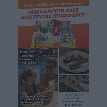
Καιρός: Επιμένουν οι υψηλές θερμοκρασίες – Ισχυρά
μελτέμια έως 9 μποφόρ, σε «Red Code» 6 περιοχές
Τοπικές Ειδήσεις
•
πριν 7 ώρες
Τα φοιτητικά ενοίκια «τινάζουν στον αέρα» τους
οικογενειακούς προϋπολογισμούς
Ειδήσεις
•
πριν 8 ώρες
Δύο νέοι ξενώνες παραδόθηκαν στις Ένοπλες
Δυνάμεις στη νήσο Ρω
Τοπικές Ειδήσεις
•
πριν 8 ώρες
Συνεχίζεται η έξοδος του Αυγούστου – Πάνω από
34.000 αναχωρούν σήμερα μόνο από τον Πειραιά
Ειδήσεις
•
πριν 8 ώρες