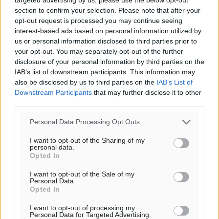
section to confirm your selection. Please note that after your
opt-out request is processed you may continue seeing
interest-based ads based on personal information utilized by
Ροή ειδήσεων
us or personal information disclosed to third parties prior to
your opt-out. You may separately opt-out of the further
disclosure of your personal information by third parties on the
IAB’s list of downstream participants. This information may
Έφυγε από τη ζωή ο επί σειρά ετών εφημέριος στον
also be disclosed by us to third parties on the
IAB’s List of
ιερό Ναό του Αγίου Νικολάου Παστίδας Μιχαήλ
Downstream Participants
that may further disclose it to other
Καψάλης
third parties.
Τοπικές Ειδήσεις
•
πριν 2 ώρες
Personal Data Processing Opt Outs
Αποκαλυπτήρια για την «Ατζέντα 2030» από το βήμα
I want to opt-out of the Sharing of my
της ΔΕΘ
personal data.
Opted In
Ειδήσεις
•
πριν 4 ώρες
I want to opt-out of the Sale of my
Personal Data.
Από την παράδοση της Ρόδου στα ερευνητικά
Opted In
εργαστήρια: Το μελεκούνι αποκτά διεθνές
I want to opt-out of processing my
επιστημονικό ενδιαφέρον
Personal Data for Targeted Advertising.