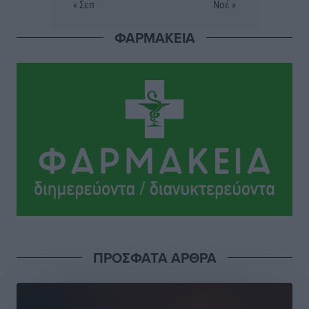
« Σεπ
Νοέ »
Πού κινούνται οι κρατήσεις last minute σε Ελλάδα
ΦΑΡΜΑΚΕΙΑ
από Γερμανούς
Ειδήσεις
•
πριν 9 ώρες
Οδηγός στη Ρόδο τράκαρε σταθμευμένο αυτοκίνητο,
παρέσυρε 72χρονο και διέφυγε
Τοπικές Ειδήσεις
•
πριν 9 ώρες
Το νέο Ειδικό Χωροταξικό για τον Τουρισμό
ξανασχεδιάζει τον επενδυτικό χάρτη της Ρόδου
Τοπικές Ειδήσεις
•
πριν 10 ώρες
Γιάννης Βασιλάκης: «Η Πρωτοβάθμια Φροντίδα
ΠΡΟΣΦΑΤΑ ΑΡΘΡΑ
Υγείας πρέπει να φτάνει σε κάθε γωνιά – Ενισχύουμε
τις δομές, δεν τις αποδυναμώνουμε»
Συνεντεύξεις
•
πριν 10 ώρες