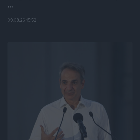
...
Τσαμπίκα Διαμαντή: Η Ρόδος δεν μπορεί να σχεδιάζει
09.08.26 15:52
το μέλλον της μέσα στην αβεβαιότητα
Συνεντεύξεις
•
πριν 10 ώρες
Η υπογεννητικότητα βάζει λουκέτο σε 11 σχολεία
Πρωτοβάθμιας στα Δωδεκάνησα
Ρεπορτάζ
•
πριν 10 ώρες
Κ. Σπανός: Παρά την αυξημένη τουριστική κίνηση, η
αγορά της Ρόδου κινείται κάτω από τις προσδοκίες
Ρεπορτάζ
•
πριν 10 ώρες
Ο λαγοκέφαλος βρήκε επιτέλους τιμή, μένει να βρεθεί
και σχέδιο
Δημο-Κρίσεις
•
πριν 10 ώρες