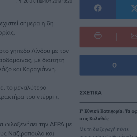
20 ΟΚΤΩΒΡΊΟΥ 2019 10:20
χιστεί σήμερα η 6η
ορίας.
5 στο γήπεδο Λίνδου με τον
αρδάμαινας, με διαιτητή
0
άζο και Καραγιάννη.
ει το μεγαλύτερο
ΣΧΕΤΙΚΆ
αρακτήρα του ντέρμπι,
Γ’ Εθνική Κατηγορία: Τα 
στις Καλυθιές
α φιλοξενήσει την ΑΕΡΑ με
Με τη διεξαγωγή πέντε
ους Ναζιρόπουλο και
αναμετρήσεων θα ολοκλη