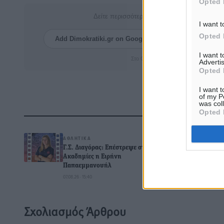
Opted 
Δείτε περισσότερα άρθρα μας στα αποτελέσ
I want t
Opted 
Add Dimokratiki.gr on Google ↗
Ακολουθήστ
I want 
Στο Google News πατήστε ★ Ακολουθ
Advertis
Opted 
I want t
of my P
was col
Opted 
Δ
ΑΘΛΗΤΙΚΆ
Γ.Σ. Διαγόρας: Επέστρεψε στις
Ακαδημίες η Ειρήνη
Παπαεμμανουήλ
0
07.08.26 · 15:40
Σχολιασμός Άρθρου