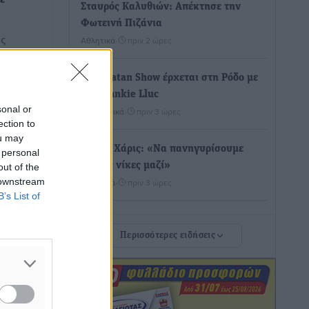
ε
Σταυρός Καλυθιών: Απέκτησε την
Φωτεινή Πιζάνια
ές
Αθλητικά
•
πριν 2 ώρες
ρους
Το Yucatan Show έρχεται στη Ρόδο με
τον Frankie Lluc
sonal or
Πολιτιστικά
•
πριν 3 ώρες
ection to
ou may
Σι Τζέι Χάρις: «Να πανηγυρίσουμε
 personal
πολλές νίκες μαζί»
out of the
 downstream
Αθλητικά
•
πριν 3 ώρες
B’s List of
Ροδήλιος: Ο απολογισμός από το
Περισσότερες ειδήσεις
Πανελλήνιο Πρωτάθλημα Πίστας
Αθλητικά
•
πριν 3 ώρες
Διαγόρας: Μετεγγραφικό ντεμαράζ
Αθλητικά
•
πριν 3 ώρες