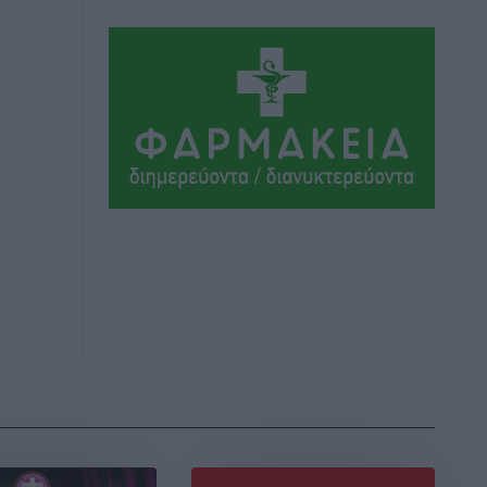
Αεροδρόμιο «Διαγόρας»
Τοπικές Ειδήσεις
•
πριν 4 ώρες
Αντώνης Καμπουράκης: «Ένα
σπουδαίο έργο πολιτισμού για τη Ρόδο,
που σχεδιάσαμε και εξασφαλίσαμε τη
χρηματοδότησή του, γίνεται
πραγματικότητα»
Τοπικές Ειδήσεις
•
πριν 4 ώρες
Στο Α΄ Νεκροταφείο το μνημόσυνο για
τον έναν χρόνο από τον θάνατο της
Λένας Σαμαρά
Ειδήσεις
•
πριν 4 ώρες
Κυριάκος Μητσοτάκης: Ανάσα στα
Χανιά, αλλά με το βλέμμα στη ΔΕΘ και