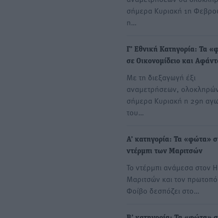
σήμερα Κυριακή 1η Φεβρο
η…
Γ’ Εθνική Κατηγορία: Τα 
σε Οικονομίδειο και Αφάντ
Με τη διεξαγωγή έξι
αναμετρήσεων, ολοκληρών
σήμερα Κυριακή η 29η αγω
του…
Α’ κατηγορία: Τα «φώτα» σ
ντέρμπι των Μαριτσών
Το ντέρμπι ανάμεσα στον 
Μαριτσών και τον πρωτοπ
Φοίβο δεσπόζει στο…