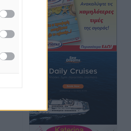
Γ.Σ. Διαγόρας: Εντατική προετοιμασία
και επιστροφή Ρίζου στις Ακαδημίες
Αθλητικά
•
πριν 3 ώρες
Εθνική Ανδρών: Ραντεβού στο Telekom
Center Athens
Αθλητικά
•
πριν 3 ώρες
ΕΠΟ: Απέσυρε τη στήριξή της στην
υποψηφιότητα του Ινφαντίνο
ησε την
Αθλητικά
•
πριν 3 ώρες
Φοίβος Κω: Το «ευχαριστώ» για το 9ο
Kos 3X3 Basketball Festival
Αθλητικά
•
πριν 3 ώρες