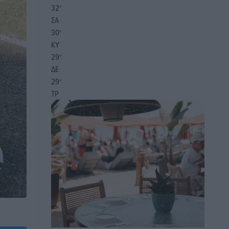
32
°
ΣΑ
30
°
ΚΥ
29
°
ΔΕ
29
°
ΤΡ