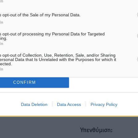
In
ματα αναζήτησης
o opt-out of the Sale of my Personal Data.
In
ε μας στο Google News ★ ↗
to opt-out of processing my Personal Data for Targeted
ήστε
ing.
In
o opt-out of Collection, Use, Retention, Sale, and/or Sharing
ersonal Data that Is Unrelated with the Purposes for which it
lected.
In
ΙΑΒΑΣΕ ΕΠΙΣΗΣ
CONFIRM
ΑΘΛΗΤΙΚΆ
ΑΘΛΗΤΙΚΆ
ΣΚΟΕ: Σαββατοκύριακο με
Σταυρός Καλυθιών: Απέκτ
αγώνες από τον Σ.Σ. Ρόδου
Φωτεινή Πιζάνια
7.08.26 · 14:58
07.08.26 · 14:15
Data Deletion
Data Access
Privacy Policy
Υπενθύμιση: