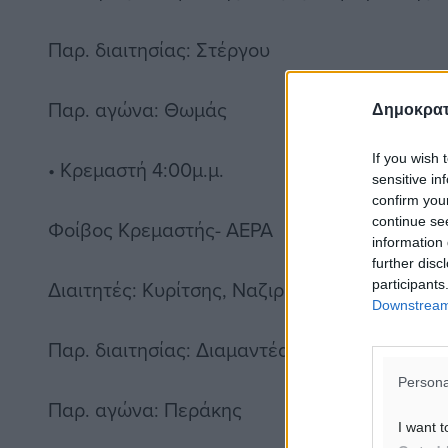
Παρ. διαιτησίας: Στέργου
Παρ. αγώνα: Θωμάς
Δημοκρατ
If you wish 
• Κρεμαστή 4:00μ.μ.
sensitive in
confirm you
continue se
Φοίβος Κρεμαστής- ΑΕΡΑ
information 
further disc
Διαιτητές: Κυρίτσης, Ναζιρόπουλος, Σαρρής
participants
Downstream 
Παρ. διαιτησίας: Διαμαντέας
Persona
Παρ. αγώνα: Περάκης
I want t