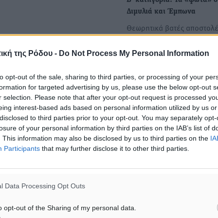
Β’ κατηγορία: Τα «φώτα» σ
Διμυλιά και Έμπωνα
Θεωρητικά βατές αποστολ
περιμένουν τους πρωτοπό
του 1ου ομίλου της Β’
ική της Ρόδου -
Do Not Process My Personal Information
κατηγορίας…
to opt-out of the sale, sharing to third parties, or processing of your per
formation for targeted advertising by us, please use the below opt-out s
r selection. Please note that after your opt-out request is processed y
eing interest-based ads based on personal information utilized by us or
disclosed to third parties prior to your opt-out. You may separately opt-
losure of your personal information by third parties on the IAB’s list of
. This information may also be disclosed by us to third parties on the
IA
Participants
that may further disclose it to other third parties.
l Data Processing Opt Outs
o opt-out of the Sharing of my personal data.