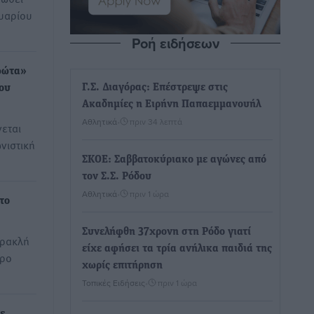
υαρίου
Ροή ειδήσεων
«φώτα»
Γ.Σ. Διαγόρας: Επέστρεψε στις
ου
Ακαδημίες η Ειρήνη Παπαεμμανουήλ
Αθλητικά
•
πριν 34 λεπτά
εται
νιστική
ΣΚΟΕ: Σαββατοκύριακο με αγώνες από
τον Σ.Σ. Ρόδου
Αθλητικά
•
πριν 1 ώρα
το
Συνελήφθη 37χρονη στη Ρόδο γιατί
Ηρακλή
είχε αφήσει τα τρία ανήλικα παιδιά της
όρο
χωρίς επιτήρηση
Τοπικές Ειδήσεις
•
πριν 1 ώρα