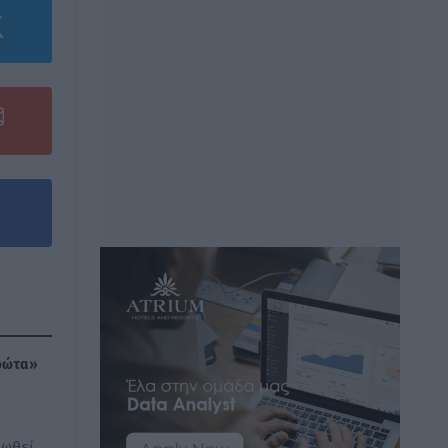
«φώτα»
ρωθεί