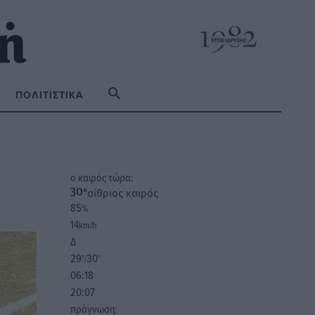
ΠΟΛΙΤΙΣΤΙΚΆ
o καιρός τώρα:
αίθριος καιρός
30
°
85
%
14
km/h
Δ
29
30
°/
°
06:18
20:07
πρόγνωση: