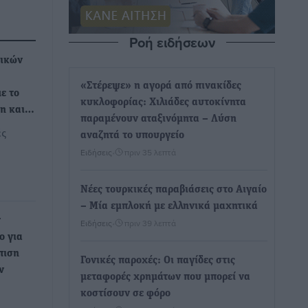
Ροή ειδήσεων
αικών
«Στέρεψε» η αγορά από πινακίδες
ε το
κυκλοφορίας: Χιλιάδες αυτοκίνητα
ψη και…
παραμένουν αταξινόμητα – Λύση
ές
αναζητά το υπουργείο
Ειδήσεις
•
πριν 35 λεπτά
Νέες τουρκικές παραβιάσεις στο Αιγαίο
– Μία εμπλοκή με ελληνικά μαχητικά
ν
Ειδήσεις
•
πριν 39 λεπτά
ο για
πιση
Γονικές παροχές: Οι παγίδες στις
ν
μεταφορές χρημάτων που μπορεί να
κοστίσουν σε φόρο