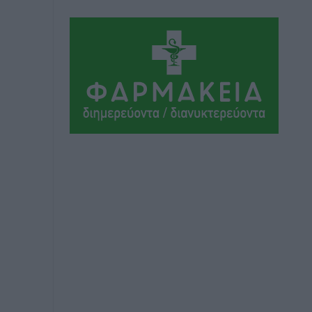
Τοπικές Ειδήσεις
•
πριν 2 ώρες
Δεσμεύσεις χωρίς αντίκρισμα στην
Κρεμαστή
Τοπικές Ειδήσεις
•
πριν 2 ώρες
Τσαμπίκος Καραγιάννης: «Ο
πρωτογενής τομέας μπορεί να
αποτελέσει τη δεύτερη μεγάλη δύναμη
της Ρόδου»
Ρεπορτάζ
•
πριν 2 ώρες
Οικοδομική «ανάσα» στη Ρόδο:
Αυξάνονται οι άδειες, οι επεκτάσεις, οι
ενεργειακές αναβαθμίσεις σε ολόκληρο
το νησί
Ειδήσεις
•
πριν 2 ώρες