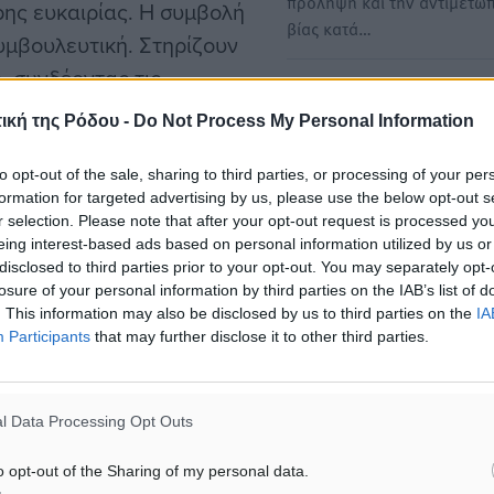
πρόληψη και την αντιμετώπ
ρης ευκαιρίας. Η συμβολή
βίας κατά…
συμβουλευτική. Στηρίζουν
, συνδέοντας τις
Όλα όσα ανακοινώθηκαν σ
ση και Εργασία», και
διυπουργική συνέντευξη T
ική της Ρόδου -
Do Not Process My Personal Information
και ευαισθητοποίησης
για την παρουσίαση της Εθ
Στρατηγικής για την…
to opt-out of the sale, sharing to third parties, or processing of your per
formation for targeted advertising by us, please use the below opt-out s
Ο Υφυπουργός παρά τω
r selection. Please note that after your opt-out request is processed y
Πρωθυπουργώ και Κυβερνη
ις και διακρίσεις, αλλά
eing interest-based ads based on personal information utilized by us or
Εκπρόσωπος Παύλος Μαρι
disclosed to third parties prior to your opt-out. You may separately opt-
ωνίας. Το Συμβουλευτικό
ανέφερε κατά…
losure of your personal information by third parties on the IAB’s list of
 έγκριση από το
. This information may also be disclosed by us to third parties on the
IA
τικά προγράμματα σε
Participants
that may further disclose it to other third parties.
ΜΗ ΣΩΠΑΙΝΕΙΣ ΣΤΗ ΒΙΑ –
ε με εθνικές πολιτικές
Μήνυμα για την Διεθνή Ημ
την Εξάλειψη της Βίας κατ
λλες δομές.
l Data Processing Opt Outs
Γυναικών
Η Πρωτοβουλία κατά των
που δημιούργησαν στη
o opt-out of the Sharing of my personal data.
γυναικοκτονιών, στην οποί