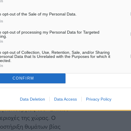
In
γαίου, του Νοσοκομείου
συμμετέχουν 23 γυναικείε
ικηγορικού Συλλόγου, της
οργανώσεις, εξέδωσε…
o opt-out of the Sale of my Personal Data.
In
to opt-out of processing my Personal Data for Targeted
ing.
είναι ο πρώτος που φτάνει
In
όκειται για μια τυπική
o opt-out of Collection, Use, Retention, Sale, and/or Sharing
 δείχνει πως η τοπική
ersonal Data that Is Unrelated with the Purposes for which it
lected.
ορίας στην Ευρώπη. Η
In
ι, διπλή αξία αφού
CONFIRM
ισάγει ένα νέο μοντέλο
Data Deletion
Data Access
Privacy Policy
η λειτουργίας του «Σπιτιού
εριοχές της χώρας. Ο
ποστήριξη θυμάτων βίας