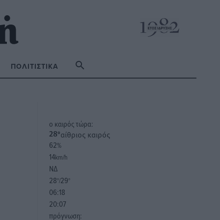
ΠΟΛΙΤΙΣΤΙΚΆ
o καιρός τώρα:
αίθριος καιρός
28
°
62
%
14
km/h
ΝΔ
28
29
°/
°
06:18
20:07
πρόγνωση: