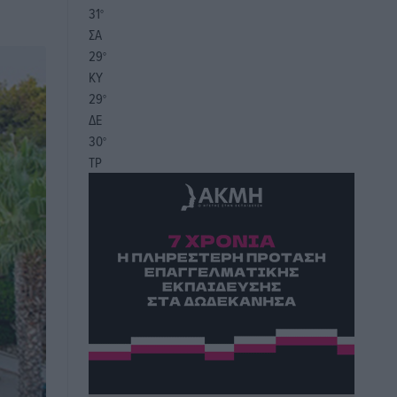
31
°
ΣΑ
29
°
ΚΥ
29
°
ΔΕ
30
°
ΤΡ