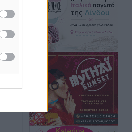
ς
Ρόδος: Τραυματίστηκε 53χρονος
ναυτικός
Τοπικές Ειδήσεις
•
πριν 59 λεπτά
Airbnb: Αυξημένα έσοδα στο β’ τρίμηνο
με «όχημα» το Μουντιάλ
Ειδήσεις
•
πριν 1 ώρα
Ενίσχυση των υπηρεσιών υγείας στο
αεροδρόμιο της Ρόδου: «Η πολιτική
βούληση είναι η ενίσχυση, όχι η
αφαίρεση»
Τοπικές Ειδήσεις
•
πριν 2 ώρες
Αρνείται τα πάντα ο 53χρονος
φερόμενος ως λογιστής και μιλά για
σκευωρία γνωστών μεταξύ τους