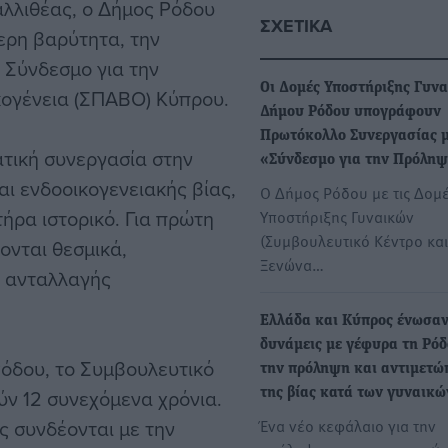
αλλιθέας, ο Δήμος Ρόδου
ΣΧΕΤΙΚΆ
ερη βαρύτητα, την
Σύνδεσμο για την
Οι Δομές Υποστήριξης Γυν
κογένεια (ΣΠΑΒΟ) Κύπρου.
Δήμου Ρόδου υπογράφουν
Πρωτόκολλο Συνεργασίας μ
τική συνεργασία στην
«Σύνδεσμο για την Πρόλη
ι ενδοοικογενειακής βίας,
Ο Δήμος Ρόδου με τις Δομ
ήρα ιστορικό. Για πρώτη
Υποστήριξης Γυναικών
(Συμβουλευτικό Κέντρο και
ονται θεσμικά,
Ξενώνα…
ι ανταλλαγής
Ελλάδα και Κύπρος ένωσα
δυνάμεις με γέφυρα τη Ρόδ
όδου, το Συμβουλευτικό
την πρόληψη και αντιμετώ
ύν 12 συνεχόμενα χρόνια.
της βίας κατά των γυναικώ
ς συνδέονται με την
Ένα νέο κεφάλαιο για την