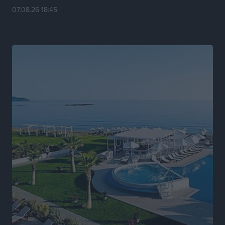
07.08.26 18:45
Νέα αεροσκάφη, drones, δασοκομάντος: Τι έχει
αλλάξει στην Πολιτική Προστασί
Ειδήσεις
•
πριν 17 ώρες
Άδωνις Γεωργιάδης στον RV: “Στο υπουργείο
εξετάζουμε την θεσμοθέτηση τρίτης κατηγορίας
κινήτρων, ειδικά για τα νοσοκομεία στα νησιά”
Τοπικές Ειδήσεις
•
πριν 17 ώρες
Θετικό κλίμα και κοινό όραμα για την ανάδειξη της
ιστορίας της Ρόδου στο Αεροδρόμιο «Διαγόρας»
Τοπικές Ειδήσεις
•
πριν 18 ώρες
Αντώνης Καμπουράκης: «Ένα σπουδαίο έργο
πολιτισμού για τη Ρόδο, που σχεδιάσαμε και
εξασφαλίσαμε τη χρηματοδότησή του, γίνεται
πραγματικότητα»