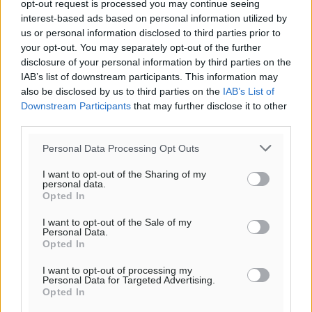
opt-out request is processed you may continue seeing
ιστοσελίδες είναι απαραίτητη η χρήση του παρακάτω
interest-based ads based on personal information utilized by
παρεχόμενου συνδέσμου παραπομπής προς το άρθρο
us or personal information disclosed to third parties prior to
της Δημοκρατικής.
your opt-out. You may separately opt-out of the further
disclosure of your personal information by third parties on the
IAB’s list of downstream participants. This information may
also be disclosed by us to third parties on the
IAB’s List of
Downstream Participants
that may further disclose it to other
third parties.
o καιρός τώρα:
Personal Data Processing Opt Outs
24
°
αίθριος καιρός
I want to opt-out of the Sharing of my
personal data.
38
%
Opted In
13
km/h
Δ
I want to opt-out of the Sale of my
Personal Data.
24
24
°/
°
Opted In
06:18
I want to opt-out of processing my
20:06
Personal Data for Targeted Advertising.
πρόγνωση:
Opted In
33
°