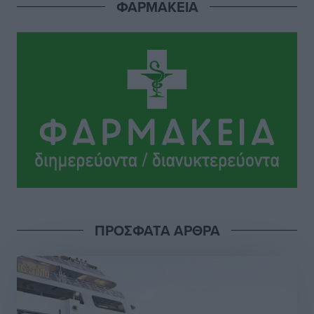
ΦΑΡΜΑΚΕΙΑ
Αθλητικά
•
πριν 16 ώρες
Το Yucatan Show έρχεται στη Ρόδο με τον Frankie
Lluc
Πολιτιστικά
•
πριν 17 ώρες
Σι Τζέι Χάρις: «Να πανηγυρίσουμε πολλές νίκες μαζί»
Αθλητικά
•
πριν 17 ώρες
Ροδήλιος: Ο απολογισμός από το Πανελλήνιο
Πρωτάθλημα Πίστας
Αθλητικά
•
πριν 17 ώρες
ΠΡΟΣΦΑΤΑ ΑΡΘΡΑ
Διαγόρας: Μετεγγραφικό ντεμαράζ
Αθλητικά
•
πριν 17 ώρες
Γ.Σ. Διαγόρας: Εντατική προετοιμασία και επιστροφή