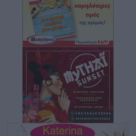
Δημόσιας Υγείας στη Νησιωτική Ελλάδα και στα
Νοσοκομεία της Γ΄ Ζώνης
Τοπικές Ειδήσεις
•
πριν 13 ώρες
Πάνθηρες: Ξεκίνησαν αισιόδοξοι για την παρθενική
“πτήση” τους
Αθλητικά
•
πριν 13 ώρες
Άρης Αρχαγγέλου: Στο πλευρό του άτυχου Ιάκωβου
Θωμά
Αθλητικά
•
πριν 13 ώρες
Φοίβος: Η μεγάλη επιστροφή του Μπρένο Σαλβατιέρα
Αθλητικά
•
πριν 13 ώρες
Κλεάνθης: Έτοιμες οι κάρτες διαρκείας της νέας
σεζόν
Αθλητικά
•
πριν 13 ώρες