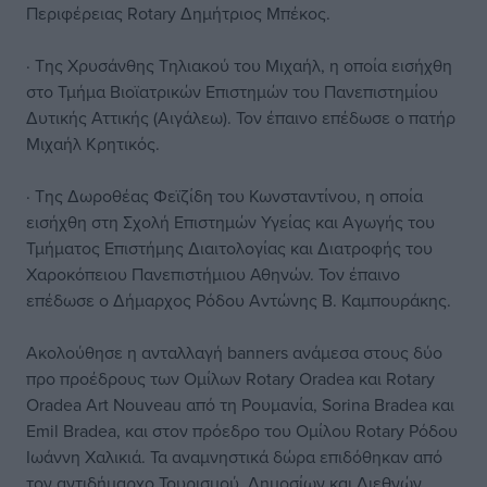
Περιφέρειας Rotary Δημήτριος Μπέκος.
· Της Χρυσάνθης Τηλιακού του Μιχαήλ, η οποία εισήχθη
στο Τμήμα Βιοϊατρικών Επιστημών του Πανεπιστημίου
Δυτικής Αττικής (Αιγάλεω). Τον έπαινο επέδωσε ο πατήρ
Μιχαήλ Κρητικός.
· Της Δωροθέας Φεϊζίδη του Κωνσταντίνου, η οποία
εισήχθη στη Σχολή Επιστημών Υγείας και Αγωγής του
Τμήματος Επιστήμης Διαιτολογίας και Διατροφής του
Χαροκόπειου Πανεπιστήμιου Αθηνών. Τον έπαινο
επέδωσε ο Δήμαρχος Ρόδου Αντώνης Β. Καμπουράκης.
Ακολούθησε η ανταλλαγή banners ανάμεσα στους δύο
προ προέδρους των Ομίλων Rotary Oradea και Rotary
Oradea Art Nouveau από τη Ρουμανία, Sorina Bradea και
Emil Bradea, και στον πρόεδρο του Ομίλου Rotary Ρόδου
Ιωάννη Χαλικιά. Τα αναμνηστικά δώρα επιδόθηκαν από
τον αντιδήμαρχο Τουρισμού, Δημοσίων και Διεθνών