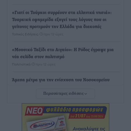
«Γιατί οι Τούρκοι συρρέουν στα ελληνικά νησιά»:
Τουρκική εφημερίδα εξηγεί τους λόγους που οι
γείτονες προτιμούν την Ελλάδα για διακοπές
Τοπικές Ειδήσεις
•
πριν 12 ώρες
«Μουσικό Ταξίδι στο Αιγαίο»: Η Ρόδος έγραψε μια
νέα σελίδα στον πολιτισμό
Πολιτιστικά
•
πριν 12 ώρες
Άμεσα μέτρα για την ενίσχυση του Νοσοκομείου
Ρόδου και αντιμετώπιση των ελλείψεων προσωπικού
Περισσότερες ειδήσεις
ανακοίνωσε ο Άδωνις Γεωργιάδης
Τοπικές Ειδήσεις
•
πριν 13 ώρες
Iατρικός Σύλλογος Ροδου προς Α. Γεωργιάδη:
Στρατηγικές Προτάσεις για την Ενίσχυση της