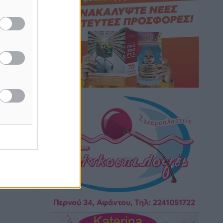
Τοπικές Ειδήσεις
•
πριν 8 ώρες
Iατρικός Σύλλογος Ροδου προς Α.
Γεωργιάδη: Στρατηγικές Προτάσεις για
την Ενίσχυση της Δημόσιας Υγείας στη
Νησιωτική Ελλάδα και στα
Νοσοκομεία της Γ΄ Ζώνης
Τοπικές Ειδήσεις
•
πριν 8 ώρες
Πάνθηρες: Ξεκίνησαν αισιόδοξοι για
την παρθενική “πτήση” τους
Αθλητικά
•
πριν 8 ώρες
Άρης Αρχαγγέλου: Στο πλευρό του
άτυχου Ιάκωβου Θωμά
Αθλητικά
•
πριν 8 ώρες