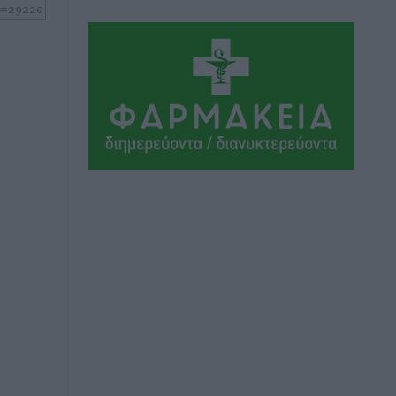
Αθλητικά
•
πριν 10 ώρες
Συνελήφθη 37χρονη στη Ρόδο γιατί
είχε αφήσει τα τρία ανήλικα παιδιά της
χωρίς επιτήρηση
Τοπικές Ειδήσεις
•
πριν 10 ώρες
Σταυρός Καλυθιών: Απέκτησε την
Φωτεινή Πιζάνια
Αθλητικά
•
πριν 11 ώρες
Το Yucatan Show έρχεται στη Ρόδο με
τον Frankie Lluc
Πολιτιστικά
•
πριν 11 ώρες
Σι Τζέι Χάρις: «Να πανηγυρίσουμε
πολλές νίκες μαζί»