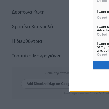
Opted 
Δέσποινα Κώτη
I want t
Opted 
Χριστίνα Καπνουλά
I want 
Advertis
Opted 
Η διευθύντρια
I want t
of my P
was col
Τσαμπίκα Μακρογιάννη
Opted 
Δείτε περισσότερα άρθρα μας στα αποτελέσ
Add Dimokratiki.gr on Google ↗
Ακολουθήστ
Στο Google News πατήστε ★ Ακολουθ