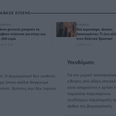
ΙΑΒΑΣΕ ΕΠΙΣΗΣ
ΕΙΔΉΣΕΙΣ
ΕΙΔΉΣΕΙΣ
Ποιοι φοιτητές μπορούν να
Νέα αεροσκάφη, drones,
λάβουν ενίσχυση για στέγη έως
δασοκομάντος: Τι έχει αλλ
2.500 ευρώ
στην Πολιτική Προστασί
7.08.26 · 18:10
07.08.26 · 12:47
Υπενθύμιση:
Για την μερική αναπαραγωγ
ή. Η Δημοκρατική δεν υιοθετεί
είδησης από άλλες ιστοσελ
υμε όποια σχόλια θεωρούμε
είναι απαραίτητη η χρήση 
οίηση. Χρήστες που δεν τηρούν
παρακάτω παρεχόμενου
συνδέσμου παραπομπής πρ
άρθρο της Δημοκρατικής.