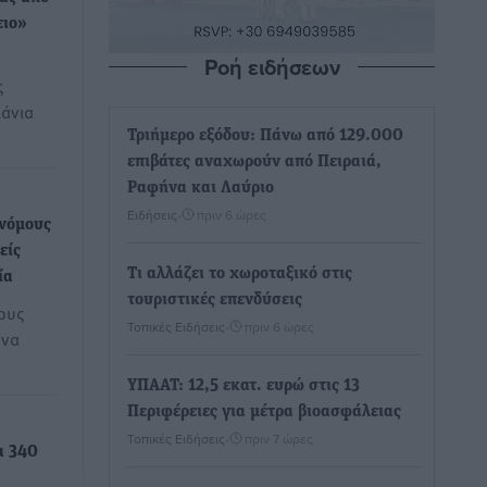
ειο»
Ροή ειδήσεων
ς
κάνια
Τριήμερο εξόδου: Πάνω από 129.000
επιβάτες αναχωρούν από Πειραιά,
Ραφήνα και Λαύριο
Ειδήσεις
•
πριν 6 ώρες
 νόμους
είς
Τι αλλάζει το χωροταξικό στις
ία
τουριστικές επενδύσεις
ους
Τοπικές Ειδήσεις
•
πριν 6 ώρες
 να
ΥΠΑΑΤ: 12,5 εκατ. ευρώ στις 13
Περιφέρειες για μέτρα βιοασφάλειας
Τοπικές Ειδήσεις
•
πριν 7 ώρες
α 340