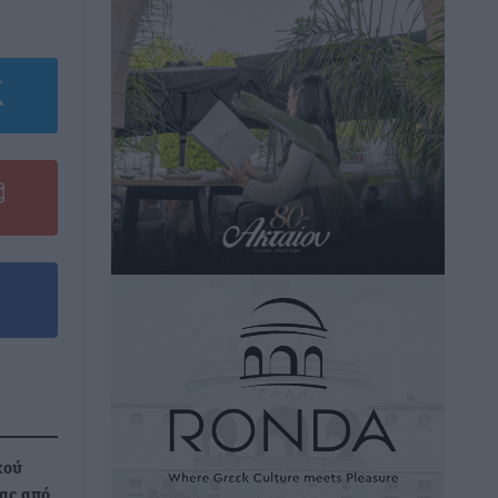
κού
ας από