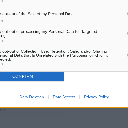
In
o opt-out of the Sale of my Personal Data.
In
to opt-out of processing my Personal Data for Targeted
ing.
In
o opt-out of Collection, Use, Retention, Sale, and/or Sharing
ersonal Data that Is Unrelated with the Purposes for which it
lected.
In
CONFIRM
ματα αναζήτησης
Data Deletion
Data Access
Privacy Policy
ε μας στο Google News ★ ↗
ήστε