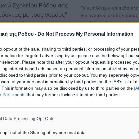
τικού Σχολείου Ρόδου σας
Το υψηλότερο επίπεδο πλ
εύοντας με τους νόμους”
για αναπτυξιακούς νόμους
2008 έως σήμερα κατέγρα
ημοτικό Θέατρο Ρόδου.
ική της Ρόδου -
Do Not Process My Personal Information
Τσιάρας: Ανοικτά τα σφαγε
έσποινα Κώτη
νομούς χωρίς κρούσματα ε
to opt-out of the sale, sharing to third parties, or processing of your per
formation for targeted advertising by us, please use the below opt-out s
Ανοικτά είναι τα σφαγεία α
χολή Μαρί Γκίκα
r selection. Please note that after your opt-out request is processed y
σήμερα (11/11) σε όλους τ
eing interest-based ads based on personal information utilized by us or
νομούς που…
disclosed to third parties prior to your opt-out. You may separately opt-
losure of your personal information by third parties on the IAB’s list of
. This information may also be disclosed by us to third parties on the
IA
Participants
that may further disclose it to other third parties.
ι Κηδεμόνων του Σχολείου
l Data Processing Opt Outs
o opt-out of the Sharing of my personal data.