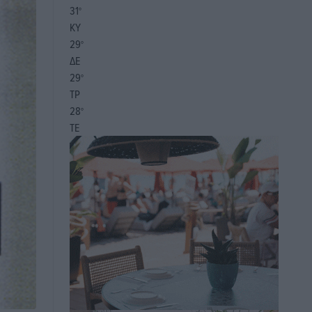
31
°
ΚΥ
29
°
ΔΕ
29
°
ΤΡ
28
°
ΤΕ