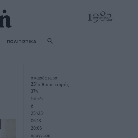
ΠΟΛΙΤΙΣΤΙΚΆ
o καιρός τώρα:
αίθριος καιρός
25
°
37
%
16
km/h
Δ
25
25
°/
°
06:18
20:06
πρόγνωση: