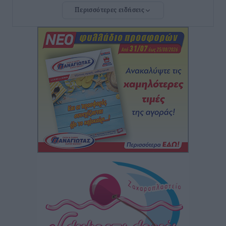
Περισσότερες ειδήσεις
Φοιτητική στέγη: «Φωτιά» τα ενοίκια σε Αθήνα και
Θεσσαλονίκη – Έως 800 ευρώ στο Ρέθυμνο
Ειδήσεις
•
πριν 1 ώρα
Η Τουρκία σε νέο «κρεσέντο» προκλήσεων στο Αιγαίο
με 18 παραβάσεις και παραβιάσεις
Ειδήσεις
•
πριν 1 ώρα
Θερινές εκπτώσεις 2026 έως τις 31 Αυγούστου – Τι
πρέπει να προσέξουν οι καταναλωτές
Ειδήσεις
•
πριν 1 ώρα
ΑΔΜΗΕ: Ολοκληρώνεται η ηλεκτρική διασύνδεση των
Κυκλάδων, τα οφέλη
Ειδήσεις
•
πριν 1 ώρα