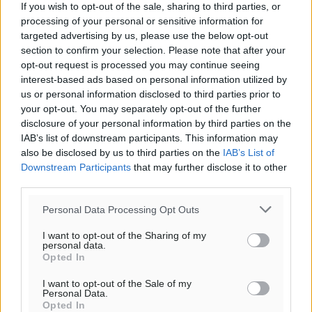
If you wish to opt-out of the sale, sharing to third parties, or
processing of your personal or sensitive information for
targeted advertising by us, please use the below opt-out
section to confirm your selection. Please note that after your
opt-out request is processed you may continue seeing
interest-based ads based on personal information utilized by
us or personal information disclosed to third parties prior to
your opt-out. You may separately opt-out of the further
disclosure of your personal information by third parties on the
Ροή ειδήσεων
IAB’s list of downstream participants. This information may
also be disclosed by us to third parties on the
IAB’s List of
Downstream Participants
that may further disclose it to other
Ευρωπαϊκό Πρωτάθλημα Στίβου: Πότε αγωνίζονται η
third parties.
Μαγκούλια, η Σπανουδάκη και ο Κριτούλης
Αθλητικά
•
πριν 1 λεπτό
Personal Data Processing Opt Outs
I want to opt-out of the Sharing of my
personal data.
Εθνική Παίδων: Ο Χριστοδούλου και η καλύτερη
Opted In
φουρνιά των τελευταίων ετών
Αθλητικά
•
πριν 3 λεπτά
I want to opt-out of the Sale of my
Personal Data.
Opted In