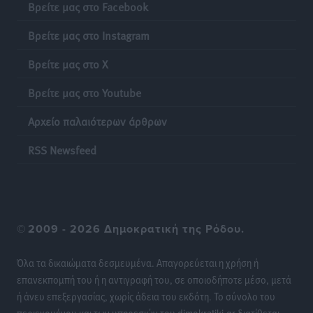
Βρείτε μας στο Facebook
Φοίβος Κω: Το «ευχαριστώ» για το 9ο Kos 3X3
Βρείτε μας στο Instagram
Basketball Festival
Αθλητικά
•
πριν 22 ώρες
Βρείτε μας στο X
Βρείτε μας στο Youtube
6ο Kalymnos 3X3: Ολοκληρώθηκε με μεγάλη επιτυχία,
νικητές οι VAR!
Αρχείο παλαιότερων άρθρων
Αθλητικά
•
πριν 22 ώρες
RSS Newsfeed
Νέα αεροσκάφη, drones, δασοκομάντος: Τι έχει
αλλάξει στην Πολιτική Προστασί
Ειδήσεις
•
πριν 22 ώρες
©
2009 - 2026 Δημοκρατική της Ρόδου.
Άδωνις Γεωργιάδης στον RV: “Στο υπουργείο
εξετάζουμε την θεσμοθέτηση τρίτης κατηγορίας
Όλα τα δικαιώματα δεσμευμένα. Απαγορεύεται η χρήση ή
κινήτρων, ειδικά για τα νοσοκομεία στα νησιά”
επανεκπομπή του ή η αντιγραφή του, σε οποιοδήποτε μέσο, μετά
Τοπικές Ειδήσεις
•
πριν 22 ώρες
ή άνευ επεξεργασίας, χωρίς άδεια του εκδότη. Το σύνολο του
περιεχομένου και των υπηρεσιών του dimokratiki.gr διατίθεται