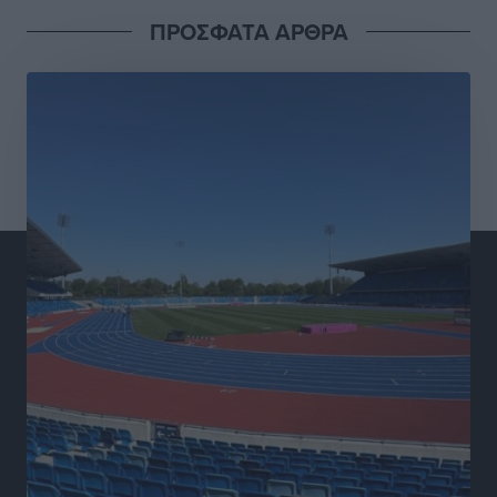
Δεκατέσσερα ονόματα στο τραπέζι για το ψηφοδέλτιο
ΠΡΟΣΦΑΤΑ ΑΡΘΡΑ
του ΠΑΣΟΚ στα Δωδεκάνησα
Τοπικές Ειδήσεις
•
πριν 3 ώρες
Πιλοτικό πρόγραμμα για την αντιμετώπιση του
λαγοκέφαλου σε Νότιο Αιγαίο και Κρήτη
Τοπικές Ειδήσεις
•
πριν 3 ώρες
Οι θαυματουργές Παναγίες της Δωδεκανήσου: Τα
προσωνύμια και οι θρύλοι
Ρεπορτάζ
•
πριν 3 ώρες
Τριήμερο εξόδου: Πάνω από 129.000 επιβάτες
αναχωρούν από Πειραιά, Ραφήνα και Λαύριο
Ειδήσεις
•
πριν 16 ώρες
Τι αλλάζει το χωροταξικό στις τουριστικές επενδύσεις