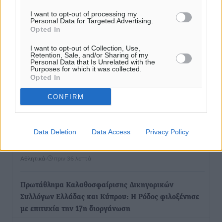
Διαγόρας: Ανανέωσε ο Μιχάλης Χατζηγεωργίου
I want to opt-out of processing my
Αθλητικά
•
πριν 4 λεπτά
Personal Data for Targeted Advertising.
Opted In
ΔΕΑΣ Δάφνη Ρόδου: Η Ευαγγελία Τετράδη στο
I want to opt-out of Collection, Use,
Retention, Sale, and/or Sharing of my
τεχνικό επιτελείο
Personal Data that Is Unrelated with the
Αθλητικά
•
πριν 6 λεπτά
Purposes for which it was collected.
Opted In
Γ.Σ. Διαγόρας: Το οργανόγραμμα των Ακαδημιών
CONFIRM
Αθλητικά
•
πριν 8 λεπτά
Data Deletion
Data Access
Privacy Policy
Σταυρός Καλυθιών: Απέκτησε και την Ειρήνη
Καρελλάκη
Αθλητικά
•
πριν 36 λεπτά
Πρωτάθλημα Καλαθοσφαίρισης Δικηγορικών
Συλλόγων Ελλάδας και Κύπρου: Η Ρόδος φιλοξένησε
με επιτυχία την 17η διοργάνωση
Αθλητικά
•
πριν 50 λεπτά