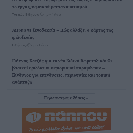
η πιο ψηφιακή Περιφέρεια της χώρας» Δημοπρατείται
το έργο ψηφιακού μετασχηματισμού
Τοπικές Ειδήσεις
•
πριν 1 ώρα
Airbnb vs ξενοδοχεία – Πώς αλλάζει ο χάρτης της
φιλοξενίας
Ειδήσεις
•
πριν 1 ώρα
Γιάννης Χατζής για το νέο Ειδικό Χωροταξικό: Οι
βασικοί οριζόντιοι περιορισμοί παραμένουν –
Κίνδυνος για επενδύσεις, περιουσίες και τοπική
ανάπτυξη
Τοπικές Ειδήσεις
•
πριν 1 ώρα
Περισσότερες ειδήσεις
Ευ. Τουρνάς: Απέναντι σε ακραία καιρικά φαινόμενα
δεν υπάρχουν περιθώρια εφησυχασμού
Ειδήσεις
•
πριν 2 ώρες