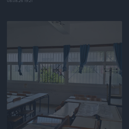
08.08.26 19:21
Ευρωπαϊκό Πρωτάθλημα Στίβου: Πότε αγωνίζονται η
Μαγκούλια, η Σπανουδάκη και ο Κριτούλης
Αθλητικά
•
πριν 9 ώρες
Εθνική Παίδων: Ο Χριστοδούλου και η καλύτερη
φουρνιά των τελευταίων ετών
Αθλητικά
•
πριν 9 ώρες
Διαγόρας: Ανανέωσε ο Μιχάλης Χατζηγεωργίου
Αθλητικά
•
πριν 9 ώρες
ΔΕΑΣ Δάφνη Ρόδου: Η Ευαγγελία Τετράδη στο
τεχνικό επιτελείο
Αθλητικά
•
πριν 9 ώρες
Γ.Σ. Διαγόρας: Το οργανόγραμμα των Ακαδημιών