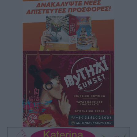
Στον Άγιο Νικόλαο Χάλκης ανοίγει ξανά το
ανανεωμένο εκκλησιαστικό μουσείο από τη Λέσχη
Lions Χάλκης
Τοπικές Ειδήσεις
•
πριν 2 ώρες
Ρόδος: «Βουλιάζει» από τουρίστες – Πάνω από 1 εκατ.
επιβάτες και 55 κρουαζιερόπλοια
Τοπικές Ειδήσεις
•
πριν 2 ώρες
Γ’ Εθνική Κατηγορία: Οι ημερομηνίες των
αγωνιστικών της κανονικής περιόδου
Αθλητικά
•
πριν 7 ώρες
Συνελήφθησαν δύο άτομα στην Κάρπαθο για άγρα
πελατών
Τοπικές Ειδήσεις
•
πριν 8 ώρες