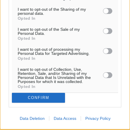
I want to opt-out of the Sharing of my
Ροή ειδήσεων
personal data.
Opted In
I want to opt-out of the Sale of my
Personal Data.
Καιρός «hot – dry – windy» τις επόμενες 48 ώρες στη
Opted In
χώρα
Ειδήσεις
•
πριν 25 λεπτά
I want to opt-out of processing my
Personal Data for Targeted Advertising.
Opted In
Δύο σχολεία της Λέρου αλλάζουν όψη με δωρεά
I want to opt-out of Collection, Use,
αγάπης για τα παιδιά
Retention, Sale, and/or Sharing of my
Τοπικές Ειδήσεις
•
πριν 55 λεπτά
Personal Data that Is Unrelated with the
Purposes for which it was collected.
Opted In
Τουρισμός: Με θετικό πρόσημο έως τώρα η χρονιά,
CONFIRM
παρά τα σκαμπανεβάσματα
Ειδήσεις
•
πριν 1 ώρα
Data Deletion
Data Access
Privacy Policy
Χαρ. Ναβροζίδης στον RV «Σε τρία χρόνια θα είμαστε