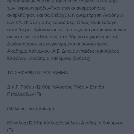
δρομολογίων δεν θα μπορέσει να ταξιδέψει στο νησί
των ”σφουγγαράδων” και έτσι οι αναμετρήσεις
αναβλήθηκαν και θα διεξαχθεί η αναμέτρηση Ακαδημία-
Ε.Α.ΚΑ. (11:00) για τις κορασίδες. Όπως είναι εύλογο,
στον ”αέρα” βρίσκονται και τα παιχνίδια μετακινούμενων
σωματείων την Κυριακή, στο βόρειο συγκρότημα της
Δωδεκανήσου και συγκεκριμένα οι συναντήσεις
Ακαδημία Καλύμνου- Α.Ε. Δικαίου (παίδες) και Αίολος
Κεφάλου- Ακαδημία Καλύμνου (άνδρες).
ΤΟ ΣΗΜΕΡΙΝΟ ΠΡΟΓΡΑΜΜΑ:
Δ.Κ.Γ. Ρόδου (12:00): Κολοσσός Ρόδου- Ελπίδα
Πεταλούδων (Π)
(Μελλίνη- Καταβαίνης)
Κέφαλος (12:00): Αίολος Κεφάλου- Ακαδημία Καλύμνου
(Π)