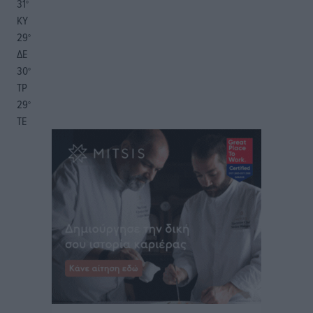
31
°
ΚΥ
29
°
ΔΕ
30
°
ΤΡ
29
°
ΤΕ