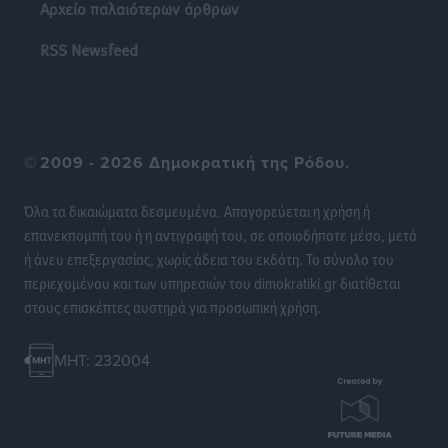
Αρχείο παλαιότερων άρθρων
Οι θαυματουργές Παναγίες της Δωδεκανήσου: Τα
προσωνύμια και οι θρύλοι
RSS Newsfeed
Ρεπορτάζ
•
πριν 12 ώρες
©
2009 - 2026 Δημοκρατική της Ρόδου.
Όλα τα δικαιώματα δεσμευμένα. Απαγορεύεται η χρήση ή
επανεκπομπή του ή η αντιγραφή του, σε οποιοδήποτε μέσο, μετά
ή άνευ επεξεργασίας, χωρίς άδεια του εκδότη. Το σύνολο του
περιεχομένου και των υπηρεσιών του dimokratiki.gr διατίθεται
στους επισκέπτες αυστηρά για προσωπική χρήση.
MHT: 232004