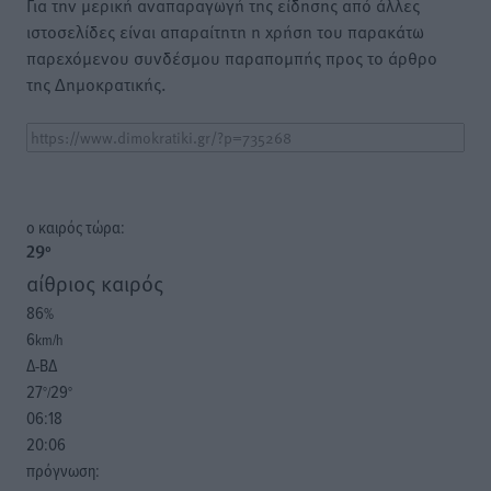
Για την μερική αναπαραγωγή της είδησης από άλλες
ιστοσελίδες είναι απαραίτητη η χρήση του παρακάτω
παρεχόμενου συνδέσμου παραπομπής προς το άρθρο
της Δημοκρατικής.
o καιρός τώρα:
29
°
αίθριος καιρός
86
%
6
km/h
Δ-ΒΔ
27
29
°/
°
06:18
20:06
πρόγνωση: