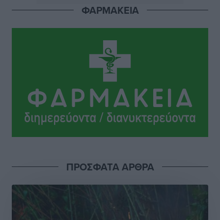
ΦΑΡΜΑΚΕΙΑ
ΣΕΤΕ: Σημαντική θεσμική εξέλιξη η ΚΥΑ για το ΕΧΠ
για τον τουρισμό
Ειδήσεις
•
πριν 8 ώρες
Γ. Χατζημάρκος: “Δύο μεγάλες δεσμεύσεις
Γεωργιάδη” – Κίνητρα για τους γιατρούς των νησιών
και συνεργασία Ρόδου με το Αττικόν για το
Ακτινοθεραπευτικό
Τοπικές Ειδήσεις
•
πριν 8 ώρες
Σούπερ μάρκετ: Διευρύνεται η εθνική πρωτοβουλία
για τις τιμές – Eρχονται νέες συμμετοχές εταιρειών
Ειδήσεις
•
πριν 8 ώρες
ΠΡΟΣΦΑΤΑ ΑΡΘΡΑ
Συνελήφθησαν έξι άτομα για ηχορύπανση από
καταστήματα στο Νότιο Αιγαίο
Τοπικές Ειδήσεις
•
πριν 9 ώρες