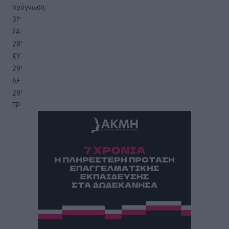
πρόγνωση:
31
°
ΣΑ
28
°
ΚΥ
29
°
ΔΕ
29
°
ΤΡ