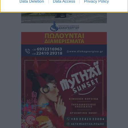
Data Deletion
Data Access
Privacy Policy
Αυτοκίνητο μπήκε παράνομα σε μονόδρομο στο
Μαστιχάρι – Αναποδογύρισε όχημα με μητέρα και
5χρονο παιδί
Τοπικές Ειδήσεις
•
πριν 10 ώρες
“Η Ευρώπη αντιμετώπιζε το προσφυγικό σαν ταινία
τρόμου” – Η συγκλονιστική μαρτυρία της Χαρούλας
Γιασιράνη στον RV για τα γεγονότα που οδήγησαν στο
Σύμφωνο της Λέρου
Τοπικές Ειδήσεις
•
πριν 10 ώρες
Συναυλία με τον Γιάννη Κότσιρα στις 21 Αυγούστου
Πολιτιστικά
•
πριν 10 ώρες
Έκτακτη συνεδρίαση της Δημοτικής Επιτροπής Ρόδου
αύριο Παρασκευή 7 Αυγούστου