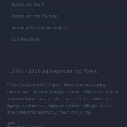
Τοπικές Ειδήσεις
•
πριν 18 ώρες
Βρείτε μας στο X
Βρείτε μας στο Youtube
Ακρίβεια: Σημαντικές οι διατακτικές σίτισης για 3
στους 4 εργαζομένους
Αρχείο παλαιότερων άρθρων
Ειδήσεις
•
πριν 18 ώρες
RSS Newsfeed
Κινητοποίηση της Πυροσβεστικής στην Κάρπαθο, για
τη φωτιά στην περιοχή Σάνταλο
Τοπικές Ειδήσεις
•
πριν 18 ώρες
©
2009 - 2026 Δημοκρατική της Ρόδου.
Η Ρόδος μπαίνει στη διεκδίκηση για τη Μεσογειακή
Πρωτεύουσα Πολιτισμού και Διαλόγου 2028
Όλα τα δικαιώματα δεσμευμένα. Απαγορεύεται η χρήση ή
Τοπικές Ειδήσεις
•
πριν 18 ώρες
επανεκπομπή του ή η αντιγραφή του, σε οποιοδήποτε μέσο, μετά
ή άνευ επεξεργασίας, χωρίς άδεια του εκδότη. Το σύνολο του
περιεχομένου και των υπηρεσιών του dimokratiki.gr διατίθεται
Σύμη: Στον 8ο αγνοούμενο Γερμανό τουρίστα ανήκει η
στους επισκέπτες αυστηρά για προσωπική χρήση.
σορός που εντοπίστηκε
Τοπικές Ειδήσεις
•
πριν 18 ώρες