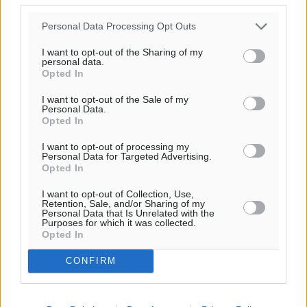
Νέο ανακαινισμένο δημοτικό τουριστικό γραφείο
Personal Data Processing Opt Outs
στην Πάτμο
I want to opt-out of the Sharing of my
Τοπικές Ειδήσεις
•
πριν 8 ώρες
personal data.
Opted In
Οι συναντήσεις που είχε κατά την επίσκεψη του στη
I want to opt-out of the Sale of my
Personal Data.
Ρόδο ο Πρέσβης της Βραζιλίας στην Ελλάδα
Opted In
Τοπικές Ειδήσεις
•
πριν 9 ώρες
I want to opt-out of processing my
Personal Data for Targeted Advertising.
Γερμανική αγορά: Έλλειψη προσιτών ξενοδοχείων
Opted In
απειλεί τη ζήτηση για πακέτα διακοπών – Στο
I want to opt-out of Collection, Use,
επίκεντρο και η Ελλάδα
Retention, Sale, and/or Sharing of my
Ειδήσεις
•
πριν 9 ώρες
Personal Data that Is Unrelated with the
Purposes for which it was collected.
Opted In
Περισσότερες ειδήσεις
Νέο ξενοδοχείο στη Ρόδο για την H Hotels –
CONFIRM
Χατζηλαζάρου – Προχωρά καινούργιο ξενοδοχείο
στην Κω
Τοπικές Ειδήσεις
•
πριν 9 ώρες