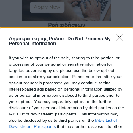
Ροή ειδήσεων
Δημοκρατική της Ρόδου -
Do Not Process My
Personal Information
Η Meridiam ξεκλειδώνει τις έρευνες βυθού στη
θαλάσσια περιοχή Κάσου και Καρπάθου
If you wish to opt-out of the sale, sharing to third parties, or
Τοπικές Ειδήσεις
•
πριν 6 ώρες
processing of your personal or sensitive information for
targeted advertising by us, please use the below opt-out
Παρουσίαση βιβλίου του Α. Χατζημιχαήλ – Τιμητική
section to confirm your selection. Please note that after your
εκδήλωση για τους αυτοδιοικητικούς της Κω
opt-out request is processed you may continue seeing
Πολιτιστικά
•
πριν 8 ώρες
interest-based ads based on personal information utilized by
us or personal information disclosed to third parties prior to
your opt-out. You may separately opt-out of the further
Εγκρίθηκε η ηλεκτρική διασύνδεση Ρόδου και Κω
disclosure of your personal information by third parties on the
μέσω υποβρύχιων καλωδίων με την ηπειρωτική
IAB’s list of downstream participants. This information may
Ελλάδα
also be disclosed by us to third parties on the
IAB’s List of
Τοπικές Ειδήσεις
•
πριν 8 ώρες
Downstream Participants
that may further disclose it to other
third parties.