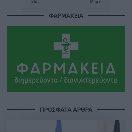
« Ιαν
Μαρ »
Ακαδημίας
Αθλητικά
•
πριν 10 ώρες
ΦΑΡΜΑΚΕΙΑ
Ιππότες: Με το βλέμμα στραμμένο στο μέλλον
Αθλητικά
•
πριν 10 ώρες
ΠΑΜΕ ΣΤΟΙΧΗΜΑ: Περισσότερα από 95 εκατομμύρια
ευρώ σε κέρδη μοίρασε τον Ιούλιο
Αθλητικά
•
πριν 11 ώρες
Ολοκλήρωση του έργου αναβάθμισης των
υποδομών του Νεστορίδειου Μελάθρου
Τοπικές Ειδήσεις
•
πριν 11 ώρες
ΠΡΟΣΦΑΤΑ ΑΡΘΡΑ
Γ.Σ. Διαγόρας: Στα «κυανέρυθρα» ο Janni Pembe
Αθλητικά
•
πριν 12 ώρες