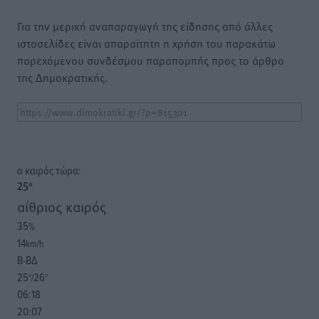
Για την μερική αναπαραγωγή της είδησης από άλλες
ιστοσελίδες είναι απαραίτητη η χρήση του παρακάτω
παρεχόμενου συνδέσμου παραπομπής προς το άρθρο
της Δημοκρατικής.
o καιρός τώρα:
25
°
αίθριος καιρός
35
%
14
km/h
Β-ΒΔ
25
26
°/
°
06:18
20:07