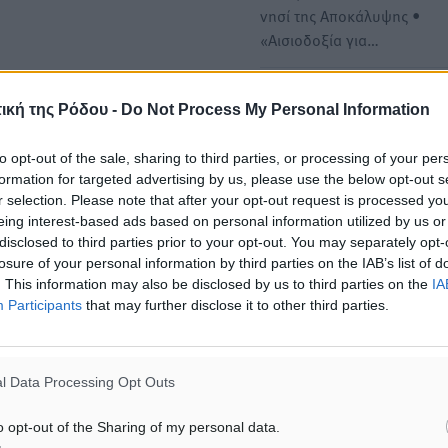
νησί της Αποκάλυψης •
«Αισιοδοξία για…
Ευεργετικές οι βροχοπτώσε
ική της Ρόδου -
Do Not Process My Personal Information
την Ρόδο: Συχνότερες αλλά
λιγότερο όγκο
to opt-out of the sale, sharing to third parties, or processing of your per
• Αύξηση και στην παραγω
formation for targeted advertising by us, please use the below opt-out s
ελαιολάδου σε Ρόδο και
r selection. Please note that after your opt-out request is processed y
eing interest-based ads based on personal information utilized by us or
Δωδεκάνησα • ΚΑΝΕΝΑ…
disclosed to third parties prior to your opt-out. You may separately opt-
losure of your personal information by third parties on the IAB’s list of
. This information may also be disclosed by us to third parties on the
IA
Participants
that may further disclose it to other third parties.
ΙΑΒΑΣΕ ΕΠΙΣΗΣ
ΤΟΠΙΚΈΣ ΕΙΔΉΣΕΙΣ
ΤΟΠΙΚΈΣ ΕΙΔΉΣΕΙΣ
l Data Processing Opt Outs
Εγκρίθηκε η ηλεκτρική
Νέο ανακαινισμένο δημοτ
διασύνδεση Ρόδου και Κω μέσω
τουριστικό γραφείο στην 
o opt-out of the Sharing of my personal data.
υποβρύχιων καλωδίων με την
06.08.26 · 18:39
ηπειρωτική Ελλάδα