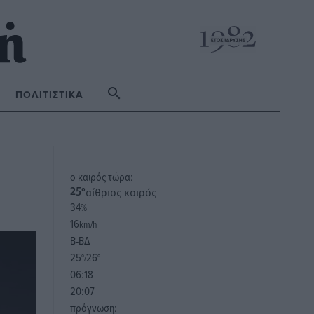
ΠΟΛΙΤΙΣΤΙΚΆ
o καιρός τώρα:
αίθριος καιρός
25
°
34
%
16
km/h
Β-ΒΔ
25
26
°/
°
06:18
20:07
πρόγνωση: