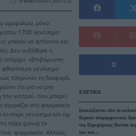
19 ΦΕΒΡΟΥΑΡΊΟΥ 2024 17:32
ου ομοφύλων, μόνο
χιστον 1.700 γενόσημα
ις μπορεί να φτάνουν και
ασία: Δεν αυξήθηκε η
α υπάρχει. «Επιβάρυνση
0
ο φθηνότερο γενόσημο
ιώς πληρώνει τη διαφορά,
αίνει ότι για να μην
ΣΧΕΤΙΚΆ
 του γιατρού, που μπορεί
να αγοράζει στο φαρμακείο
Συνεχίζονται όλο το καλοκα
ό το πάρε γενόσημο και όχι
δωρεάν επιμορφωτικές δρά
το πάρε (μόνο) το
της Περιφέρειας Νοτίου Αι
ντινό φαρμακείο. Αλλιώς,
και του…