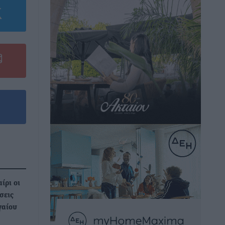
ίρι οι
σεις
γαίου