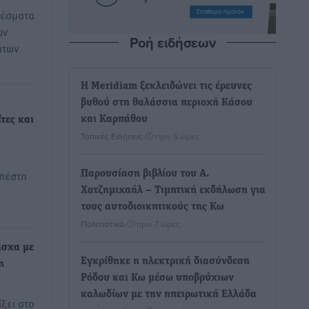
λέσματα
ων
Ροή ειδήσεων
άτων
Η Meridiam ξεκλειδώνει τις έρευνες
βυθού στη θαλάσσια περιοχή Κάσου
και Καρπάθου
ίτες και
Τοπικές Ειδήσεις
•
πριν 5 ώρες
πέστη
Παρουσίαση βιβλίου του Α.
Χατζημιχαήλ – Τιμητική εκδήλωση για
τους αυτοδιοικητικούς της Κω
Πολιτιστικά
•
πριν 7 ώρες
άσχα με
Εγκρίθηκε η ηλεκτρική διασύνδεση
η
Ρόδου και Κω μέσω υποβρύχιων
καλωδίων με την ηπειρωτική Ελλάδα
ξει στο