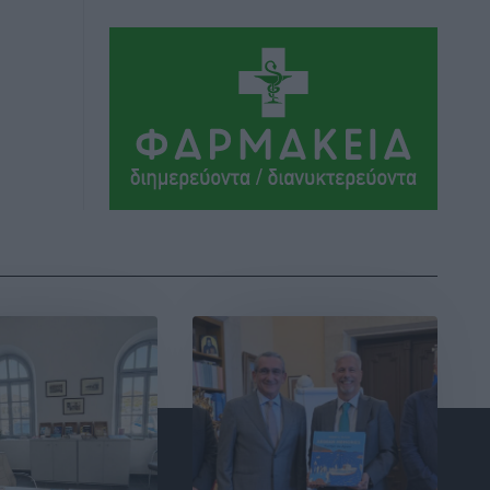
Αθλητικά
•
πριν 9 ώρες
Ιάλυσος Β’: Νωρίς νωρίς μπήκαν στα
βάσανα της προετοιμασίας
Αθλητικά
•
πριν 9 ώρες
Εθνικός Αρχίπολης: Μεγάλο βήμα
προόδου η ίδρυση Ακαδημίας
Αθλητικά
•
πριν 9 ώρες
Ιππότες: Με το βλέμμα στραμμένο στο
μέλλον
Αθλητικά
•
πριν 9 ώρες
ΠΑΜΕ ΣΤΟΙΧΗΜΑ: Περισσότερα από 95
εκατομμύρια ευρώ σε κέρδη μοίρασε
τον Ιούλιο
Αθλητικά
•
πριν 10 ώρες