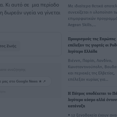
α. Κι αυτό σε μια περίοδο
Με ιδιαίτερα θετικά αποτε
τη δωρεάν υγεία να γίνεται
συνεχίζεται η υλοποίηση τ
επιμορφωτικών προγραμμ
Aegean Skills,…
Προορισμούς της Ευρώπης
τος Ζωής
επέλεξαν τις γιορτές οι Ροδ
λιγότερο Ελλάδα
Βιέννη, Παρίσι, Λονδίνο,
Κωνσταντινούπολη, Βουδα
ματα αναζήτησης
και περιοχές της Ελβετίας,
επέλεξαν κυρίως για…
ε μας στο Google News ★ ↗
ήστε
Η Πάτμος υποδέχεται το Π
λιγότερο κόσμο αλλά έντον
κατάνυξη
• 12 ξενοδοχεία έχουν ανοί