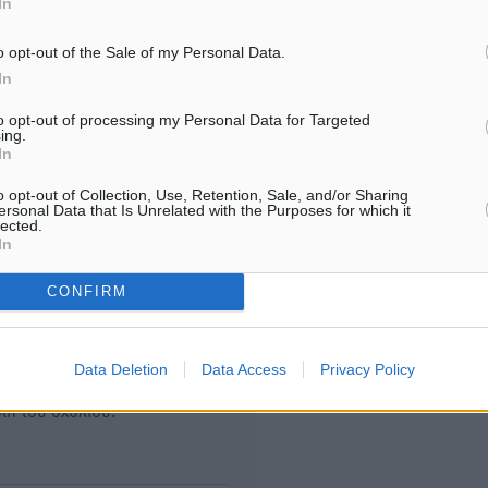
In
6.08.26 · 18:58
o opt-out of the Sale of my Personal Data.
In
Υπενθύμιση:
to opt-out of processing my Personal Data for Targeted
ing.
Για την μερική αναπαραγωγ
ή. Η Δημοκρατική δεν υιοθετεί
In
είδησης από άλλες ιστοσελ
υμε όποια σχόλια θεωρούμε
o opt-out of Collection, Use, Retention, Sale, and/or Sharing
είναι απαραίτητη η χρήση 
οίηση. Χρήστες που δεν τηρούν
ersonal Data that Is Unrelated with the Purposes for which it
παρακάτω παρεχόμενου
lected.
In
συνδέσμου παραπομπής πρ
άρθρο της Δημοκρατικής.
CONFIRM
Data Deletion
Data Access
Privacy Policy
λή του σχολίου.