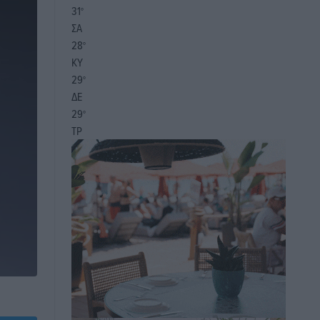
31
°
ΣΑ
28
°
ΚΥ
29
°
ΔΕ
29
°
ΤΡ