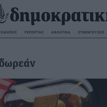
ΕΙΔΉΣΕΙΣ
ΡΕΠΟΡΤΆΖ
ΑΘΛΗΤΙΚΆ
ΣΥΝΕΝΤΕΎΞΕΙΣ
ΝΑΖΉΤΗΣΗ:
 δωρεάν