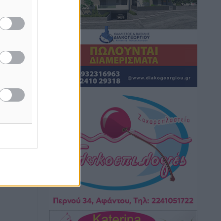
Hotels – Χατζηλαζάρου – Προχωρά
καινούργιο ξενοδοχείο στην Κω
Τοπικές Ειδήσεις
•
πριν 9 ώρες
Αυτοκίνητο μπήκε παράνομα σε
ή της
μονόδρομο στο Μαστιχάρι –
ίδες
Αναποδογύρισε όχημα με μητέρα και
του
5χρονο παιδί
Τοπικές Ειδήσεις
•
πριν 9 ώρες
ος το
“Η Ευρώπη αντιμετώπιζε το
προσφυγικό σαν ταινία τρόμου” – Η
συγκλονιστική μαρτυρία της Χαρούλας
Γιασιράνη στον RV για τα γεγονότα που
οδήγησαν στο Σύμφωνο της Λέρου
Τοπικές Ειδήσεις
•
πριν 9 ώρες
Συναυλία με τον Γιάννη Κότσιρα στις