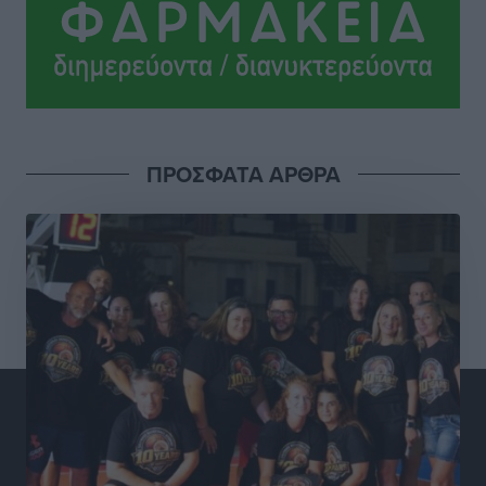
4η Γιορτή των Γιαρένιων στ’ Απόλλωνα Ρόδου το
Σάββατο 8 Αυγούστου
Πολιτιστικά
•
πριν 2 ώρες
«Στέρεψε» η αγορά από πινακίδες κυκλοφορίας:
ΠΡΟΣΦΑΤΑ ΑΡΘΡΑ
Χιλιάδες αυτοκίνητα παραμένουν αταξινόμητα – Λύση
αναζητά το υπουργείο
Ειδήσεις
•
πριν 4 ώρες
Νέες τουρκικές παραβιάσεις στο Αιγαίο – Μία
εμπλοκή με ελληνικά μαχητικά
Ειδήσεις
•
πριν 4 ώρες
Γονικές παροχές: Οι παγίδες στις μεταφορές
χρημάτων που μπορεί να κοστίσουν σε φόρο
Ειδήσεις
•
πριν 4 ώρες