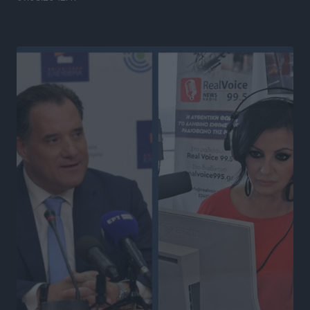
Ρεπορτάζ
•
πριν 5 ώρες
Απορρίφθηκε η προσωρινή διαταγή κατά του
39χρονου για τις δολιοφθορές στο Radar Ατάβυρου
Τοπικές Ειδήσεις
•
πριν 5 ώρες
Απορρίφθηκε η προσωρινή διαταγή στη μάχη των
ταξί με τα «βανάκια» για την υποκλοπή μεταφορικού
έργου στη Ρόδο
Τοπικές Ειδήσεις
•
πριν 5 ώρες
Δεσμεύσεις χωρίς αντίκρισμα στην Κρεμαστή
Τοπικές Ειδήσεις
•
πριν 5 ώρες
Τσαμπίκος Καραγιάννης: «Ο πρωτογενής τομέας
μπορεί να αποτελέσει τη δεύτερη μεγάλη δύναμη της
Ρόδου»