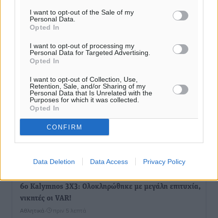
I want to opt-out of the Sale of my
Personal Data.
Opted In
I want to opt-out of processing my
Personal Data for Targeted Advertising.
Opted In
I want to opt-out of Collection, Use,
Retention, Sale, and/or Sharing of my
Personal Data that Is Unrelated with the
Purposes for which it was collected.
Opted In
CONFIRM
Ροή ειδήσεων
Data Deletion
Data Access
Privacy Policy
6ο Kalymnos 3X3: Ολοκληρώθηκε με μεγάλη επιτυχία,
νικητές οι VAR!
Αθλητικά
•
πριν 5 λεπτά