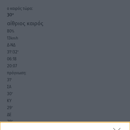
o καιρός τώρα:
30
°
αίθριος καιρός
80
%
13
km/h
Δ-ΝΔ
31
32
°/
°
06:18
20:07
πρόγνωση:
31
°
ΣΑ
30
°
ΚΥ
29
°
ΔΕ
29
°
ΤΡ