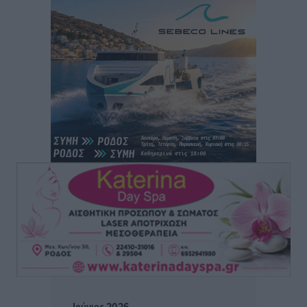
Ειδήσεις
•
πριν 2 ώρες
Άκυρες οι εγκύκλιοι που δεν αναρτώνται,
υποχρεωτική η δημοσίευσή τους από την 1η
Οκτωβρίου
Ειδήσεις
•
πριν 2 ώρες
Καύσιμα: «Καίνε» οι τιμές και στα νησιά μας – Γιατί
δεν πέφτουν και πότε μπορεί να έρθει αποκλιμάκωση
Τοπικές Ειδήσεις
•
πριν 2 ώρες
Πάνω από 1.500 έλεγχοι με drones σε 300 παραλίες
κατά της αυθαίρετης κατάληψης του αιγιαλού – Τα
στοιχεία για τη Ρόδο
Τοπικές Ειδήσεις
•
πριν 2 ώρες
Συνεδριάζει η Δημοτική Επιτροπή Ρόδου την Δευτέρα
Ιούνιος 2026
10 Αυγούστου