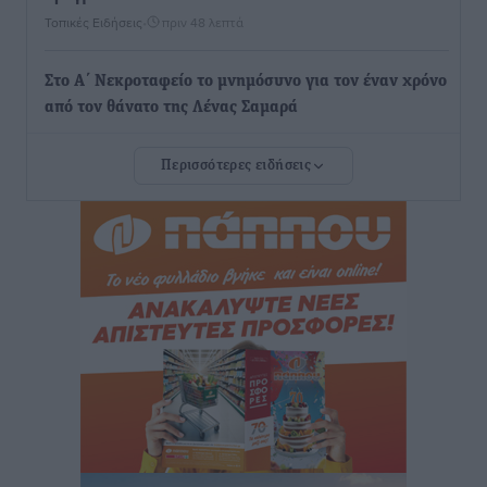
Τοπικές Ειδήσεις
•
πριν 48 λεπτά
Στο Α΄ Νεκροταφείο το μνημόσυνο για τον έναν χρόνο
από τον θάνατο της Λένας Σαμαρά
Ειδήσεις
•
πριν 1 ώρα
Περισσότερες ειδήσεις
Κυριάκος Μητσοτάκης: Ανάσα στα Χανιά, αλλά με το
βλέμμα στη ΔΕΘ και τις εκλογές του 2027
Ειδήσεις
•
πριν 1 ώρα
Γ. Χατζημάρκος από το Μέγαρο Μαξίμου: “Ο
τουρισμός μπορεί να γίνει ο μεγαλύτερος πελάτης της
ελληνικής βιομηχανίας”
Τοπικές Ειδήσεις
•
πριν 2 ώρες
Έρευνα ΕΟΤ: Οι Ευρωπαίοι ταξιδιώτες «ψηφίζουν»
Ελλάδα