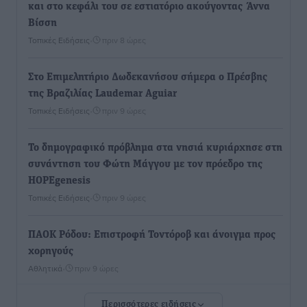
και στο κεφάλι του σε εστιατόριο ακούγοντας Άννα
Βίσση
Τοπικές Ειδήσεις
•
πριν 8 ώρες
Στο Επιμελητήριο Δωδεκανήσου σήμερα ο Πρέσβης
της Βραζιλίας Laudemar Aguiar
Τοπικές Ειδήσεις
•
πριν 9 ώρες
To δημογραφικό πρόβλημα στα νησιά κυριάρχησε στη
συνάντηση του Φώτη Μάγγου με τον πρόεδρο της
HOPEgenesis
Τοπικές Ειδήσεις
•
πριν 9 ώρες
ΠΑΟΚ Ρόδου: Επιστροφή Τοντόροβ και άνοιγμα προς
χορηγούς
Αθλητικά
•
πριν 9 ώρες
Περισσότερες ειδήσεις
Rhodes Beyond Summer – Εκεί που το καλοκαίρι