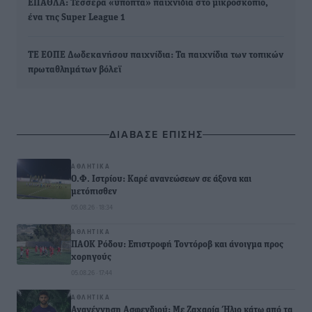
ΕΠΑΘΛΑ: Τέσσερα «ύποπτα» παιχνίδια στο μικροσκόπιο,
ένα της Super League 1
ΤΕ ΕΟΠΕ Δωδεκανήσου παιχνίδια: Τα παιχνίδια των τοπικών
πρωταθλημάτων βόλεϊ
ΔΙΑΒΑΣΕ ΕΠΙΣΗΣ
ΑΘΛΗΤΙΚΆ
Ο.Φ. Ιστρίου: Καρέ ανανεώσεων σε άξονα και
μετόπισθεν
05.08.26 · 18:34
ΑΘΛΗΤΙΚΆ
ΠΑΟΚ Ρόδου: Επιστροφή Τοντόροβ και άνοιγμα προς
χορηγούς
05.08.26 · 17:44
ΑΘΛΗΤΙΚΆ
Αναγέννηση Ασφενδιού: Με Ζαχαρία Ήλιο κάτω από τα