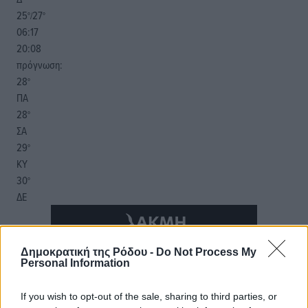
25
27
°/
°
06:17
20:08
πρόγνωση:
28
°
ΠΑ
28
°
ΣΑ
29
°
ΚΥ
30
°
ΔΕ
Δημοκρατική της Ρόδου -
Do Not Process My
Personal Information
If you wish to opt-out of the sale, sharing to third parties, or