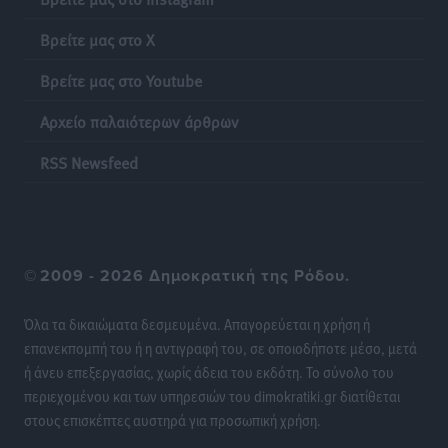
πώς διορθώνονται τα λάθη
Ειδήσεις
•
πριν 17 ώρες
Βρείτε μας στο X
Βρείτε μας στο Youtube
Ποια μέτρα ζητά η αγορά εν όψει ΔΕΘ
Ειδήσεις
•
πριν 17 ώρες
Αρχείο παλαιότερων άρθρων
Πυρκαγιές: Πώς τα σκουπίδια μπορούν να γίνουν η
RSS Newsfeed
σπίθα μιας μεγάλης καταστροφής στα νησιά
Ειδήσεις
•
πριν 18 ώρες
WTTC: Το μέλλον του τουρισμού περνά από τη
©
2009 - 2026 Δημοκρατική της Ρόδου.
διαχείριση των προορισμών – Νέο πλαίσιο για
βιώσιμη ανάπτυξη και ανθεκτικότητα
Όλα τα δικαιώματα δεσμευμένα. Απαγορεύεται η χρήση ή
Ειδήσεις
•
πριν 18 ώρες
επανεκπομπή του ή η αντιγραφή του, σε οποιοδήποτε μέσο, μετά
ή άνευ επεξεργασίας, χωρίς άδεια του εκδότη. Το σύνολο του
«Κοντοβερός»: Ραντεβού τον Σεπτέμβρη με…νέους
περιεχομένου και των υπηρεσιών του dimokratiki.gr διατίθεται
πλειστηριασμούς
στους επισκέπτες αυστηρά για προσωπική χρήση.
Τοπικές Ειδήσεις
•
πριν 18 ώρες