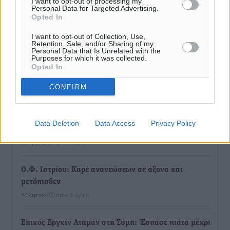
I want to opt-out of processing my
Personal Data for Targeted Advertising.
Opted In
I want to opt-out of Collection, Use,
Retention, Sale, and/or Sharing of my
Personal Data that Is Unrelated with the
Purposes for which it was collected.
Opted In
Ροή ειδήσεων
CONFIRM
Έτος – ορόσημο το 2025 για δωρεές οργάνων στην
Data Deletion
Data Access
Privacy Policy
Ελλάδα
Ειδήσεις
•
πριν 8 ώρες
Ο.Φ. Ιστρίου: Καρέ ανανεώσεων σε άξονα και
μετόπισθεν
Αθλητικά
•
πριν 8 ώρες
Επικός Εργκίν Αταμάν στη Σύμη: Έσπασε πιάτα μέχρι