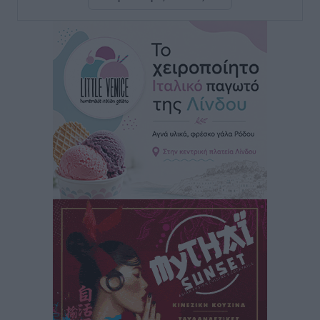
είναι μόνο η αρχή
Τοπικές Ειδήσεις
•
πριν 9 ώρες
Κικίλιας: Μειώθηκαν κατά 34% οι μεταναστευτικές
ροές στα θαλάσσια σύνορα
Ειδήσεις
•
πριν 9 ώρες
Κως: Γερμανός τουρίστας κέρδισε αποζημίωση 900
ευρώ επειδή δεν βρήκε ξαπλώστρες στις
οικογενειακές διακοπές του
Τοπικές Ειδήσεις
•
πριν 10 ώρες
Ο γεωεντοπισμός μέσω 112 «έσωσε» Δανό περιπατητή
στη Ρόδο
Τοπικές Ειδήσεις
•
πριν 10 ώρες
Σύμη: Ανασύρθηκε σορός άνδρα – Εξετάζεται αν είναι