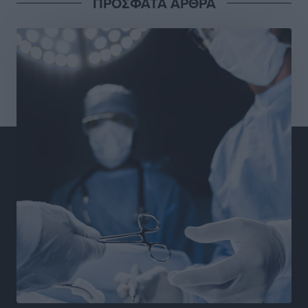
ΠΡΟΣΦΑΤΑ ΑΡΘΡΑ
Σουηδός του!
Αθλητικά
•
πριν 10 ώρες
Χατζηβασιλείου: Προτεραιότητα της ΕΕ η προστασία
των εξωτερικών συνόρων
Ειδήσεις
•
πριν 11 ώρες
Κάρπαθος: Το πιο υποτιμημένο νησί είναι ένας
κρυφός παράδεισος στα Δωδεκάνησα
Τοπικές Ειδήσεις
•
πριν 12 ώρες
Ο Λαμπρος Φισφής στη Ρόδο στις 21 Σεπτεμβρίου
Πολιτιστικά
•
πριν 12 ώρες
ΚΑΕ Κολοσσός: Αντίστροφη μέτρηση για την
προετοιμασία
Αθλητικά
•
πριν 12 ώρες