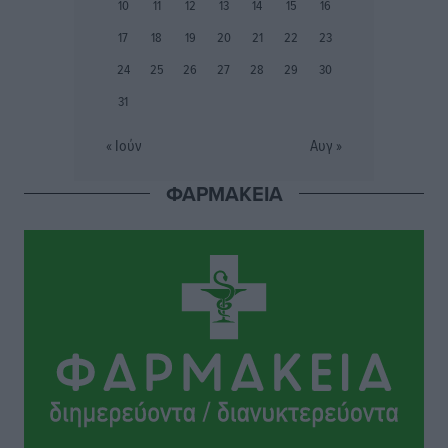
Δημο-Κρίσεις
•
πριν 14 ώρες
10
11
12
13
14
15
16
17
18
19
20
21
22
23
Το στενό της Κρεμαστής μπήκε στη λίστα των 7
24
25
26
27
28
29
30
θαυμάτων της αναμονής
31
Δημο-Κρίσεις
•
πριν 14 ώρες
« Ιούν
Αυγ »
ΣΕΤΕ: Σημαντική θεσμική εξέλιξη η ΚΥΑ για το ΕΧΠ
για τον τουρισμό
ΦΑΡΜΑΚΕΙΑ
Ειδήσεις
•
πριν 15 ώρες
Γ. Χατζημάρκος: “Δύο μεγάλες δεσμεύσεις
Γεωργιάδη” – Κίνητρα για τους γιατρούς των νησιών
και συνεργασία Ρόδου με το Αττικόν για το
Ακτινοθεραπευτικό
Τοπικές Ειδήσεις
•
πριν 15 ώρες
Σούπερ μάρκετ: Διευρύνεται η εθνική πρωτοβουλία
για τις τιμές – Eρχονται νέες συμμετοχές εταιρειών