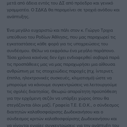
μετά από άδεια εντός του ΔΣ από πρόεδρο και γενικό
γραμματέα. Ο ΣΔΚΔ θα παραμείνει σε τροχιά ανόδου και
ανάπτυξης.
Ένα μεγάλο ευχαριστώ και πάλι στον κ. Γιώργο Τριχια
υπεύθυνο του Ροδίων Άθλησις, που μας παραχωρεί τις
εγκαταστάσεις κάθε φορά για τις υποχρεώσεις του
συνδέσμου. Θέλω να εκφράσω ένα μεγάλο παράπονο.
Τόσα χρόνια κανένας δεν έχει ενδιαφερθεί σοβαρά παρά
τις προσπάθειες μας να μας παραχωρήσει μια αίθουσα
ανθρώπινη με τις στοιχειώδεις παροχές (π,χ. ίντερνετ,
έπιπλα, ηλεκτρονικές συσκευές, κλιματισμό) ώστε να
μπορούμε να κάνουμε συγκεντρώσεις να λειτουργούμε
τις σχολές διαιτησίας. Θεωρώ απαραίτητη προϋπόθεση
για την ερχόμενη σεζόν να υπάρξει χώρος όπου θα
στεγάζονται όλοι μαζί. Γραφεία Τ.Ε. Ε.Ο.Κ., ο σύνδεσμος
διαιτητών καλαθοσφαίρισης Δωδεκανήσου και ο
σύνδεσμος κριτών καλαθοσφαίρισης Δωδεκανήσου και
να γίνονται ενιαίες συγκεντρώσεις για την ανάπτυξη του