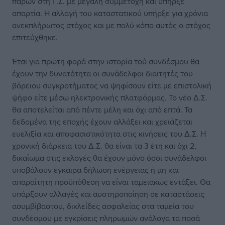
παρών στη Γ.Σ. με μεγάλη συμμετοχή και υπήρξε
απαρτία. Η αλλαγή του καταστατικού υπήρξε για χρόνια
ανεκπλήρωτος στόχος και με πολύ κόπο αυτός ο στόχος
επιτεύχθηκε.
Έτσι για πρώτη φορά στην ιστορία τού συνδέσμου θα
έχουν την δυνατότητα οι συνάδελφοι διαιτητές του
βόρειου συγκροτήματος να ψηφίσουν είτε με επιστολική
ψήφο είτε μέσω ηλεκτρονικής πλατφόρμας. Το νέο Δ.Σ.
θα αποτελείται από πέντε μέλη και όχι από επτά. Τα
δεδομένα της εποχής έχουν αλλάξει και χρειάζεται
ευελιξία και αποφασιστικότητα στις κινήσεις του Δ.Σ. Η
χρονική διάρκεια του Δ.Σ. θα είναι τα 3 έτη και όχι 2,
δικαίωμα στις εκλογές θα έχουν μόνο όσοι συνάδελφοι
υποβάλουν έγκαιρα δήλωση ενέργειας ή μη και
απαραίτητη προϋπόθεση να είναι ταμειακώς εντάξει. Θα
υπάρξουν αλλαγές και αυστηροποίηση σε καταστάσεις
ασυμβίβαστου, δικλείδες ασφαλείας στα ταμεία του
συνδέσμου με εγκρίσεις πληρωμών ανάλογα τα ποσά