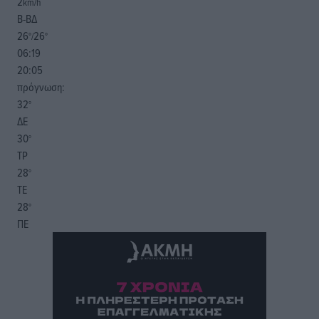
2
km/h
Β-ΒΔ
26
26
°/
°
06:19
20:05
πρόγνωση:
32
°
ΔΕ
30
°
ΤΡ
28
°
ΤΕ
28
°
ΠΕ