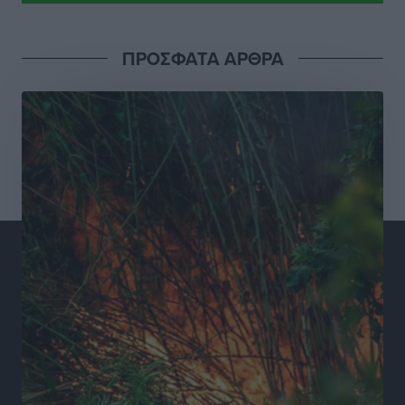
Ειδήσεις
•
πριν 15 ώρες
ΠΡΟΣΦΑΤΑ ΑΡΘΡΑ
Συνελήφθησαν έξι άτομα για ηχορύπανση από
καταστήματα στο Νότιο Αιγαίο
Τοπικές Ειδήσεις
•
πριν 15 ώρες
15 Αυγούστου 2026: Πώς θα πληρωθούν όσοι
εργαστούν την αργία – Τι ισχύει για πενθήμερο,
εξαήμερο και άδειες
Ειδήσεις
•
πριν 15 ώρες
Πλούσιο πολιτιστικό πρόγραμμα τον Αύγουστο από
τον Δήμο Ρόδου
Πολιτιστικά
•
πριν 15 ώρες
Βασίλης Υψηλάντης: Ξεμπλοκάρει η έκδοση και
παραχώρηση οριστικών τίτλων κυριότητας για 224