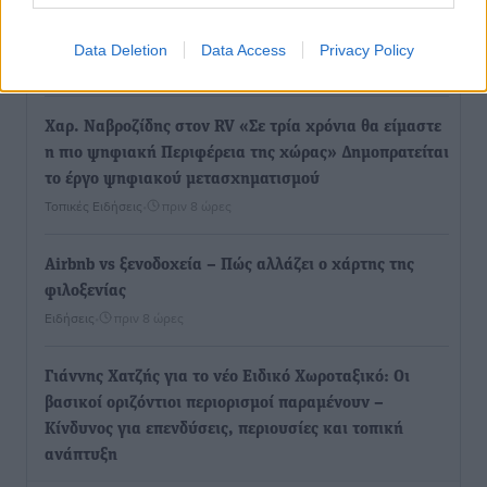
Τουρισμός: Με θετικό πρόσημο έως τώρα η χρονιά,
παρά τα σκαμπανεβάσματα
Data Deletion
Data Access
Privacy Policy
Ειδήσεις
•
πριν 8 ώρες
Χαρ. Ναβροζίδης στον RV «Σε τρία χρόνια θα είμαστε
η πιο ψηφιακή Περιφέρεια της χώρας» Δημοπρατείται
το έργο ψηφιακού μετασχηματισμού
Τοπικές Ειδήσεις
•
πριν 8 ώρες
Airbnb vs ξενοδοχεία – Πώς αλλάζει ο χάρτης της
φιλοξενίας
Ειδήσεις
•
πριν 8 ώρες
Γιάννης Χατζής για το νέο Ειδικό Χωροταξικό: Οι
βασικοί οριζόντιοι περιορισμοί παραμένουν –
Κίνδυνος για επενδύσεις, περιουσίες και τοπική
ανάπτυξη
Τοπικές Ειδήσεις
•
πριν 8 ώρες