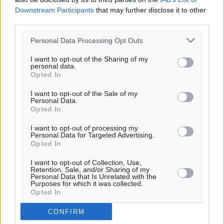
Downstream Participants
that may further disclose it to other
third parties.
Personal Data Processing Opt Outs
I want to opt-out of the Sharing of my
personal data.
Opted In
Ροή ειδήσεων
I want to opt-out of the Sale of my
Personal Data.
Opted In
Καιρός «hot – dry – windy» τις επόμενες 48 ώρες στη
I want to opt-out of processing my
Personal Data for Targeted Advertising.
χώρα
Opted In
Ειδήσεις
•
πριν 7 ώρες
I want to opt-out of Collection, Use,
Retention, Sale, and/or Sharing of my
Personal Data that Is Unrelated with the
Δύο σχολεία της Λέρου αλλάζουν όψη με δωρεά
Purposes for which it was collected.
αγάπης για τα παιδιά
Opted In
Τοπικές Ειδήσεις
•
πριν 7 ώρες
CONFIRM