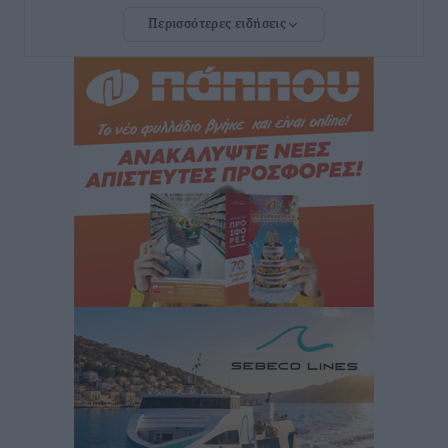
Περισσότερες ειδήσεις
Ευ. Τουρνάς: Απέναντι σε ακραία καιρικά φαινόμενα
δεν υπάρχουν περιθώρια εφησυχασμού
Ειδήσεις
•
πριν 8 ώρες
Στον Άγιο Νικόλαο Χάλκης ανοίγει ξανά το
ανανεωμένο εκκλησιαστικό μουσείο από τη Λέσχη
Lions Χάλκης
Τοπικές Ειδήσεις
•
πριν 8 ώρες
Ρόδος: «Βουλιάζει» από τουρίστες – Πάνω από 1 εκατ.
επιβάτες και 55 κρουαζιερόπλοια
Τοπικές Ειδήσεις
•
πριν 8 ώρες
Γ’ Εθνική Κατηγορία: Οι ημερομηνίες των
αγωνιστικών της κανονικής περιόδου
Αθλητικά
•
πριν 14 ώρες