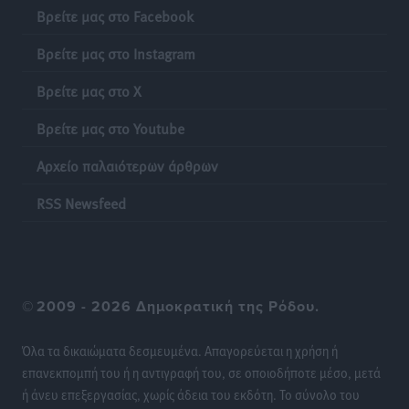
Βρείτε μας στο Facebook
Πιλοτικό πρόγραμμα για την αντιμετώπιση του
Βρείτε μας στο Instagram
λαγοκέφαλου σε Νότιο Αιγαίο και Κρήτη
Βρείτε μας στο X
Τοπικές Ειδήσεις
•
πριν 18 ώρες
Βρείτε μας στο Youtube
Οι θαυματουργές Παναγίες της Δωδεκανήσου: Τα
Αρχείο παλαιότερων άρθρων
προσωνύμια και οι θρύλοι
Ρεπορτάζ
•
πριν 18 ώρες
RSS Newsfeed
©
2009 - 2026 Δημοκρατική της Ρόδου.
Όλα τα δικαιώματα δεσμευμένα. Απαγορεύεται η χρήση ή
επανεκπομπή του ή η αντιγραφή του, σε οποιοδήποτε μέσο, μετά
ή άνευ επεξεργασίας, χωρίς άδεια του εκδότη. Το σύνολο του