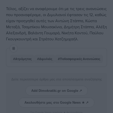
Τέλος, αξίζει να αναφέρουμε ότι με τις τρεις ανανεώσεις
που προαναφέραμε, οι Διμυλιανοί έφτασαν τις 12, καθώς
είχαν προηγηθεί αυτές των Αντώνη Στάππα, Κώστα
Μεταξά, Τσαμπίκου Μουσακίνια, Δημήτρη Στάππα, Αλέξη
Αλεξανδρή, Βαλάντη Γουμαρά, Νικήτα Κοντού, Παύλου
Γκουγκουντρή και Στράτου Χατζημιχαήλ.
#Ατρόμητος
#Διμυλιάς
#Ποδοσφαιρικές Ανανεώσεις
Δείτε περισσότερα άρθρα μας στα αποτελέσματα αναζήτησης
Add Dimokratiki.gr on Google ↗
Ακολουθήστε μας στο Google News ★ ↗
Στο Google News πατήστε ★ Ακολουθήστε