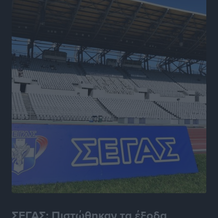
Ρόδου και αντιμετώπιση των ελλείψεων προσωπικού
ανακοίνωσε ο Άδωνις Γεωργιάδης
Τοπικές Ειδήσεις
•
πριν 18 ώρες
Iατρικός Σύλλογος Ροδου προς Α. Γεωργιάδη:
Στρατηγικές Προτάσεις για την Ενίσχυση της
Δημόσιας Υγείας στη Νησιωτική Ελλάδα και στα
Νοσοκομεία της Γ΄ Ζώνης
Τοπικές Ειδήσεις
•
πριν 18 ώρες
Πάνθηρες: Ξεκίνησαν αισιόδοξοι για την παρθενική
“πτήση” τους
Αθλητικά
•
πριν 18 ώρες
Άρης Αρχαγγέλου: Στο πλευρό του άτυχου Ιάκωβου
Θωμά
Αθλητικά
•
πριν 18 ώρες
ΣΕΓΑΣ: Πιστώθηκαν τα έξοδα