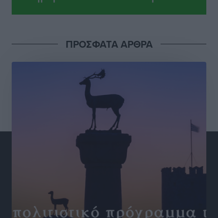
Τουρισμό
Τοπικές Ειδήσεις
•
πριν 2 ώρες
Νέα εποχή για το Νοσοκομείο Ρόδου: Έργα υποδομής,
ΠΡΟΣΦΑΤΑ ΑΡΘΡΑ
ακτινοθεραπευτικό κέντρο και νέα μέτρα για τη
στελέχωση
Τοπικές Ειδήσεις
•
πριν 3 ώρες
Στη Δημοτική Επιτροπή η Ροδιακή Έπαυλη και το
Δίκτυο ΑμεΑ στη Μεσαιωνική Πόλη
Ρεπορτάζ
•
πριν 3 ώρες
Προσωρινά κρατούμενος ο 59χρονος που συνελήφθη
με περισσότερο από 1,3 κιλό κοκαΐνης στη Ρόδο
Τοπικές Ειδήσεις
•
πριν 3 ώρες
Δεκατέσσερα ονόματα στο τραπέζι για το ψηφοδέλτιο
του ΠΑΣΟΚ στα Δωδεκάνησα