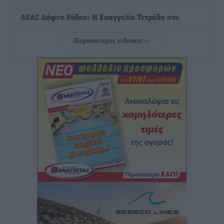
ΔΕΑΣ Δάφνη Ρόδου: Η Ευαγγελία Τετράδη στο
τεχνικό επιτελείο
Περισσότερες ειδήσεις
Αθλητικά
•
πριν 22 λεπτά
Γ.Σ. Διαγόρας: Το οργανόγραμμα των Ακαδημιών
Αθλητικά
•
πριν 24 λεπτά
Σταυρός Καλυθιών: Απέκτησε και την Ειρήνη
Καρελλάκη
Αθλητικά
•
πριν 52 λεπτά
Πρωτάθλημα Καλαθοσφαίρισης Δικηγορικών
Συλλόγων Ελλάδας και Κύπρου: Η Ρόδος φιλοξένησε
με επιτυχία την 17η διοργάνωση
Αθλητικά
•
πριν 1 ώρα