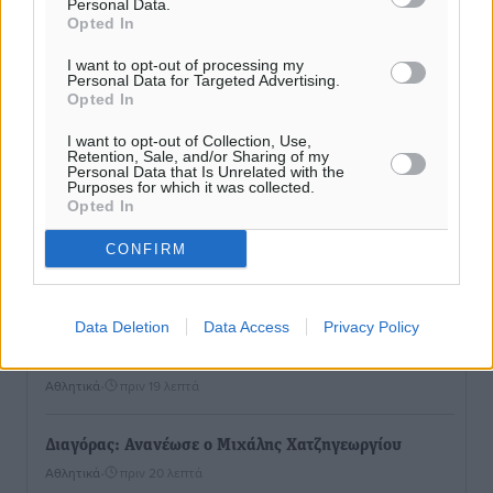
Personal Data.
εργατικές κατοικίες στη Ρόδο
Opted In
Τοπικές Ειδήσεις
•
πριν 12 λεπτά
I want to opt-out of processing my
Personal Data for Targeted Advertising.
Opted In
ΣΕΓΑΣ: Πιστώθηκαν τα έξοδα μετακίνησης του
Πανελληνίου Πρωταθλήματος Κ20 στα σωματεία
I want to opt-out of Collection, Use,
Retention, Sale, and/or Sharing of my
Αθλητικά
•
πριν 15 λεπτά
Personal Data that Is Unrelated with the
Purposes for which it was collected.
Opted In
Ευρωπαϊκό Πρωτάθλημα Στίβου: Πότε αγωνίζονται η
Μαγκούλια, η Σπανουδάκη και ο Κριτούλης
CONFIRM
Αθλητικά
•
πριν 16 λεπτά
Data Deletion
Data Access
Privacy Policy
Εθνική Παίδων: Ο Χριστοδούλου και η καλύτερη
φουρνιά των τελευταίων ετών
Αθλητικά
•
πριν 19 λεπτά
Διαγόρας: Ανανέωσε ο Μιχάλης Χατζηγεωργίου
Αθλητικά
•
πριν 20 λεπτά