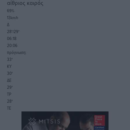
αίθριος καιρός
69
%
13
km/h
Δ
28
29
°/
°
06:18
20:06
πρόγνωση:
33
°
ΚΥ
30
°
ΔΕ
29
°
ΤΡ
28
°
ΤΕ