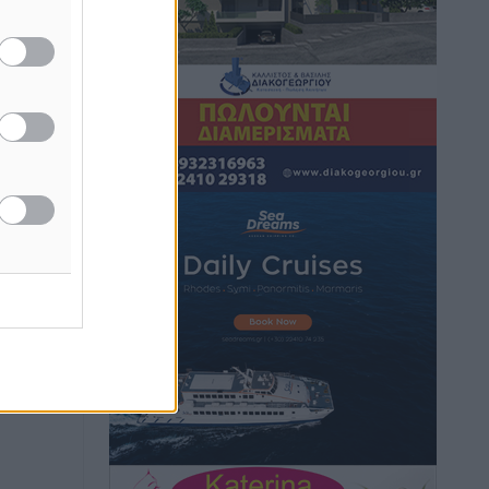
Τα Γλυπτά του Παρθενώνα ως
προσωπικό δώρο στον Τραμπ
Δημο-Κρίσεις
•
πριν 6 ώρες
Το στενό της Κρεμαστής μπήκε στη
λίστα των 7 θαυμάτων της αναμονής
Δημο-Κρίσεις
•
πριν 6 ώρες
ΣΕΤΕ: Σημαντική θεσμική εξέλιξη η
ΚΥΑ για το ΕΧΠ για τον τουρισμό
Ειδήσεις
•
πριν 7 ώρες
Γ. Χατζημάρκος: “Δύο μεγάλες
δεσμεύσεις Γεωργιάδη” – Κίνητρα για
τους γιατρούς των νησιών και
συνεργασία Ρόδου με το Αττικόν για το
Ακτινοθεραπευτικό