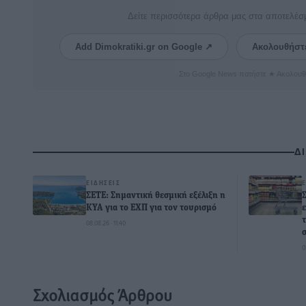
Δείτε περισσότερα άρθρα μας στα αποτελέσ
Add Dimokratiki.gr on Google ↗
Ακολουθήστ
Στο Google News πατήστε ★ Ακολουθ
Δ
ΕΙΔΉΣΕΙΣ
ΣΕΤΕ: Σημαντική θεσμική εξέλιξη η
ΚΥΑ για το ΕΧΠ για τον τουρισμό
08.08.26 · 11:40
0
Σχολιασμός Άρθρου