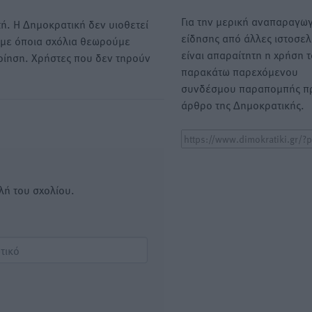
Για την μερική αναπαραγωγ
ή. Η Δημοκρατική δεν υιοθετεί
είδησης από άλλες ιστοσελ
υμε όποια σχόλια θεωρούμε
είναι απαραίτητη η χρήση 
οίηση. Χρήστες που δεν τηρούν
παρακάτω παρεχόμενου
συνδέσμου παραπομπής πρ
άρθρο της Δημοκρατικής.
λή του σχολίου.