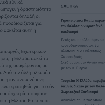
νικά εθνικά
ΣΧΕΤΙΚΆ
θρωπογενή δραστηριότητα
ρίζονται δηλαδή οι
Γεραπετρίτης: Καμία παράτ
 προσδιορίζεται για
τον θαλάσσιο χωροταξικό
ο ασκείται αυτή η
σχεδιασμό
Εντός του προβλεπόμενου
χρονοδιαγράμματος θα
ο υπουργός Εξωτερικών
υλοποιηθεί ο Θαλάσσιος
Χωροταξικός
ηρία, η Ελλάδα ασκεί τα
Σχεδιασμός στο Αιγαίο σύ
ού της συμφέροντος με
με τον κ. Γιώργο…
ο. Από την άλλη πλευρά η
ραση ήταν αναμενόμενη
Τουρκία: Η Ελλάδα παραβιά
, ενώ ερωτηθείς για το εάν
διεθνές δίκαιο με τον Θαλά
τι υπάρχει μία απόφαση
Χωροταξικό Σχεδιασμό
οία η Ελλάδα θα έπρεπε
Ανακοίνωση με την οποία