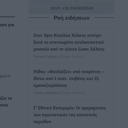
Ροή ειδήσεων
αση για
Στον Άγιο Νικόλαο Χάλκης ανοίγει
ξανά το ανανεωμένο εκκλησιαστικό
μουσείο από τη Λέσχη Lions Χάλκης
Τοπικές Ειδήσεις
•
πριν 5 λεπτά
Ρόδος: «Βουλιάζει» από τουρίστες –
μφωνα
Πάνω από 1 εκατ. επιβάτες και 55
κρουαζιερόπλοια
Τοπικές Ειδήσεις
•
πριν 15 λεπτά
ζει το
σσιο
Γ’ Εθνική Κατηγορία: Οι ημερομηνίες
των αγωνιστικών της κανονικής
περιόδου