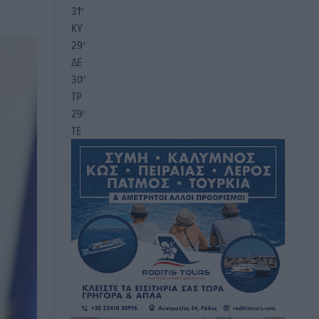
31
°
ΚΥ
29
°
ΔΕ
30
°
ΤΡ
29
°
ΤΕ