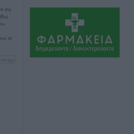
Πλούσιο πολιτιστικό πρόγραμμα τον
ή της
Αύγουστο από τον Δήμο Ρόδου
ίδες
Πολιτιστικά
•
πριν 7 ώρες
του
Βασίλης Υψηλάντης: Ξεμπλοκάρει η
ος το
έκδοση και παραχώρηση οριστικών
τίτλων κυριότητας για 224 εργατικές
κατοικίες στη Ρόδο
Τοπικές Ειδήσεις
•
πριν 7 ώρες
ΣΕΓΑΣ: Πιστώθηκαν τα έξοδα
μετακίνησης του Πανελληνίου
Πρωταθλήματος Κ20 στα σωματεία
Αθλητικά
•
πριν 7 ώρες
Ευρωπαϊκό Πρωτάθλημα Στίβου: Πότε
αγωνίζονται η Μαγκούλια, η
Σπανουδάκη και ο Κριτούλης