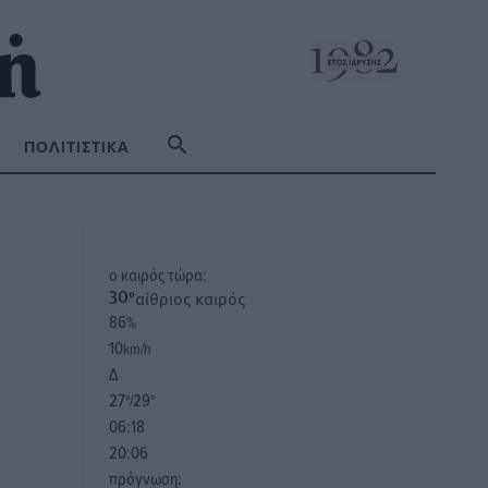
ΠΟΛΙΤΙΣΤΙΚΆ
o καιρός τώρα:
αίθριος καιρός
30
°
86
%
10
km/h
Δ
27
29
°/
°
06:18
20:06
πρόγνωση: