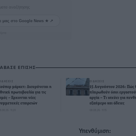
ματα αναζήτησης
ε μας στο Google News ★ ↗
ήστε
ΙΑΒΑΣΕ ΕΠΙΣΗΣ
ΕΙΔΉΣΕΙΣ
ΕΙΔΉΣΕΙΣ
Σούπερ μάρκετ: Διευρύνεται η
15 Αυγούστου 2026: Πώς 
εθνική πρωτοβουλία για τις
πληρωθούν όσοι εργαστού
τιμές – Eρχονται νέες
αργία – Τι ισχύει για πεν
συμμετοχές εταιρειών
εξαήμερο και άδειες
8.08.26 · 11:20
08.08.26 · 11:15
Υπενθύμιση: