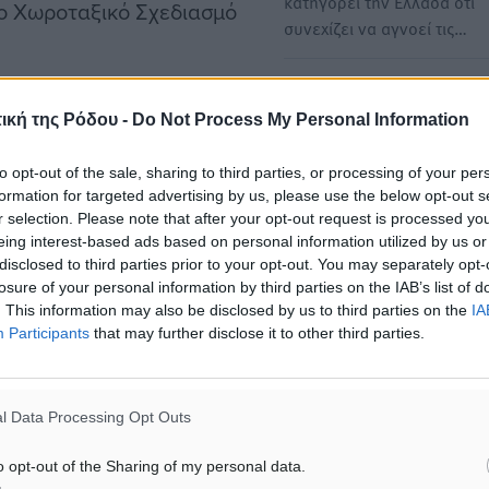
κατηγορεί την Ελλάδα ότι
ιο Χωροταξικό Σχεδιασμό
συνεχίζει να αγνοεί τις…
Τουρκία: Συνεχίζονται οι
λω να τονίσω ότι εάν αυτή
αντιδράσεις για τον Θαλάσ
ική της Ρόδου -
Do Not Process My Personal Information
αι μία τουρκική, υπάρχει
Χωροταξικό Σχεδιασμό - Τι
 αυτός είναι ο δρόμος του
συζητήθηκε σε εκδήλωση 
to opt-out of the sale, sharing to third parties, or processing of your per
formation for targeted advertising by us, please use the below opt-out s
Κινητοποίηση εκτός του το
για τον καθορισμό της
r selection. Please note that after your opt-out request is processed y
Υπουργείου Εξωτερικών κα
εί».
eing interest-based ads based on personal information utilized by us or
της ΜΙΤ προκαλεί η δημοσί
disclosed to third parties prior to your opt-out. You may separately opt-
εκ μέρους της Ελλάδας,…
losure of your personal information by third parties on the IAB’s list of
δα ψηλώνει και μεγαλώνει
. This information may also be disclosed by us to third parties on the
IA
ορά βρίσκονται
Participants
that may further disclose it to other third parties.
«Γαλάζια Πατρίδα»: Η Αθή
ης ελληνικής
απαντά στις διαρροές της 
με αιχμή τον Θαλάσσιο
ούς δικαίου το οποίο
l Data Processing Opt Outs
Χωροταξικό Σχεδιασμό
ι συμφωνία μεταξύ των
Με σαφές μήνυμα ότι «καν
o opt-out of the Sharing of my personal data.
εσωτερικός νομοθέτης δεν