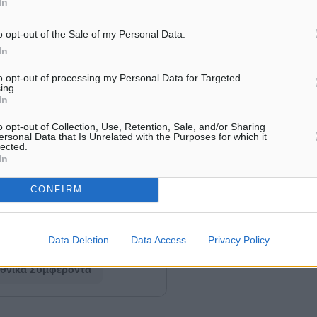
In
να δεσμεύσει το…
αίσιο του ευρωπαϊκού
o opt-out of the Sale of my Personal Data.
νομοθεσίας, η Ελλάδα
In
θαλάσσιες ζώνες και αυτό
to opt-out of processing my Personal Data for Targeted
ing.
νω στα ζητήματα
In
o opt-out of Collection, Use, Retention, Sale, and/or Sharing
ersonal Data that Is Unrelated with the Purposes for which it
lected.
In
CONFIRM
Data Deletion
Data Access
Privacy Policy
θνικά Συμφέροντα