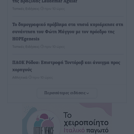
της Βραζιλίας Laudemar Aguiar
Τοπικές Ειδήσεις
•
πριν 10 ώρες
To δημογραφικό πρόβλημα στα νησιά κυριάρχησε στη
συνάντηση του Φώτη Μάγγου με τον πρόεδρο της
HOPEgenesis
Τοπικές Ειδήσεις
•
πριν 10 ώρες
ΠΑΟΚ Ρόδου: Επιστροφή Τοντόροβ και άνοιγμα προς
χορηγούς
Αθλητικά
•
πριν 10 ώρες
Περισσότερες ειδήσεις
Rhodes Beyond Summer – Εκεί που το καλοκαίρι
είναι μόνο η αρχή
Τοπικές Ειδήσεις
•
πριν 10 ώρες
Κικίλιας: Μειώθηκαν κατά 34% οι μεταναστευτικές
ροές στα θαλάσσια σύνορα