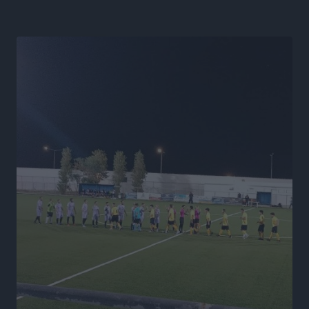
Τοπικές Ειδήσεις
•
πριν 14 ώρες
Α.Σ. Ρόδος: Κάλεσμα στον κόσμο στην σημερινή…
πρώτη
Αθλητικά
•
πριν 14 ώρες
Βαγγέλης Χοσάδας: «Στόχος είναι πάντα ο
πρωταθλητισμός»
Αθλητικά
•
πριν 14 ώρες
Σύλληψη 43χρονης για εμπορία και έκθεση ανηλίκου
σε κίνδυνο στη Ρόδο
Τοπικές Ειδήσεις
•
πριν 14 ώρες
Τεχνικός διευθυντής των ακαδημιών του Διαγόρα ο
Κώστας Μητσού
Αθλητικά
•
πριν 14 ώρες