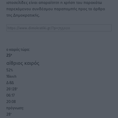
ιστοσελίδες είναι απαραίτητη η χρήση του παρακάτω
παρεχόμενου συνδέσμου παραπομπής προς το άρθρο
της Δημοκρατικής.
o καιρός τώρα:
25
°
αίθριος καιρός
52
%
16
km/h
Δ-ΒΔ
26
28
°/
°
06:17
20:08
πρόγνωση:
28
°