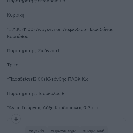
Παρατηρητής: Θεοδοσίου Β.
Κυριακή
*Ε.Α.Κ. (11:00) Αναγέννηση Ασφενδιού-Ποσειδώνας
Καρπάθου
Παρατηρητής: Ζωάννου Ι.
Τρίτη
*Παραδείσι (13:00) Κλεάνθης-ΠΑΟΚ Κω
Παρατηρητής: Τσουκαλάς Ε.
*Άγιος Γεώργιος-Δόξα Καρδάμαινας 0-3 α.α.
#Αγωνία
#Πρωτάθλημα
#Παραμονή