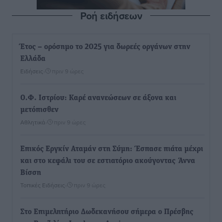
Ροή ειδήσεων
Έτος – ορόσημο το 2025 για δωρεές οργάνων στην
Ελλάδα
Ειδήσεις
•
πριν 9 ώρες
Ο.Φ. Ιστρίου: Καρέ ανανεώσεων σε άξονα και
μετόπισθεν
Αθλητικά
•
πριν 9 ώρες
Επικός Εργκίν Αταμάν στη Σύμη: Έσπασε πιάτα μέχρι
και στο κεφάλι του σε εστιατόριο ακούγοντας Άννα
Βίσση
Τοπικές Ειδήσεις
•
πριν 9 ώρες
Στο Επιμελητήριο Δωδεκανήσου σήμερα ο Πρέσβης