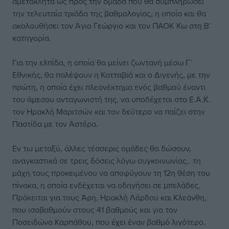
αμετάκλητα ως προς την ομάδα που θα συμπληρώσει
την τελευταία τριάδα της βαθμολογίας, η οποία και θα
ακολουθήσει τον Άγιο Γεώργιο και τον ΠΑΟΚ Κω στη Β’
κατηγορία.
Για την ελπίδα, η οποία θα μείνει ζωντανή μέσω Γ’
Εθνικής, θα παλέψουν η Κατταβιά και ο Διγενής, με την
πρώτη, η οποία έχει πλεονέκτημα ενός βαθμού έναντι
του άμεσου ανταγωνιστή της, να υποδέχεται στο Ε.Α.Κ.
τον Ηρακλή Μαριτσών και τον δεύτερο να παίζει στην
Παστίδα με τον Αστέρα.
Εν τω μεταξύ, άλλες τέσσερις ομάδες θα δώσουν,
αναγκαστικά σε τρεις δόσεις λόγω συγκοινωνίας,. τη
μάχη τους προκειμένου να αποφύγουν τη 12η θέση του
πίνακα, η οποία ενδέχεται να οδηγήσει σε μπελάδες.
Πρόκειται για τους Άρη, Ηρακλή Λάρδου και Κλεάνθη,
που ισοβαθμούν στους 41 βαθμούς και για τον
Ποσειδώνα Καρπάθου, που έχει έναν βαθμό λιγότερο.