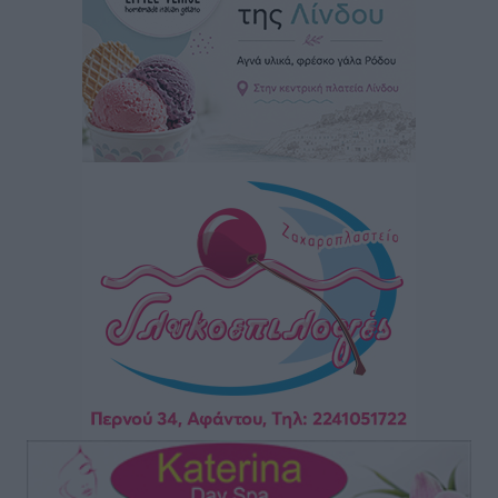
Ειδήσεις
•
πριν 10 ώρες
Κως: Γερμανός τουρίστας κέρδισε αποζημίωση 900
ευρώ επειδή δεν βρήκε ξαπλώστρες στις
οικογενειακές διακοπές του
Τοπικές Ειδήσεις
•
πριν 10 ώρες
Ο γεωεντοπισμός μέσω 112 «έσωσε» Δανό περιπατητή
στη Ρόδο
Τοπικές Ειδήσεις
•
πριν 10 ώρες
Σύμη: Ανασύρθηκε σορός άνδρα – Εξετάζεται αν είναι
ο 8ος Γερμανός που αγνοούνταν μετά την παράσυρσή
ιστιοφόρου
Τοπικές Ειδήσεις
•
πριν 10 ώρες
Ερώτηση στην Ευρωπαϊκή Επιτροπή για τις