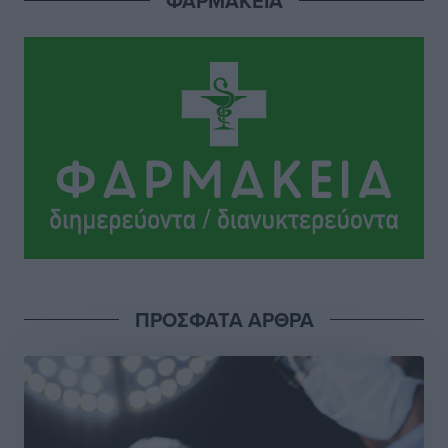
ΦΑΡΜΑΚΕΙΑ
Ιάλυσος: Ένας Οικονομίδης στο… Οικονομίδειο!
Αθλητικά
•
πριν 11 ώρες
Ηρακλής Μαριτσών: “Πρώτη” με δύο ακόμα
παρόντες, πάει κανονικά στον Σωτήρα
Αθλητικά
•
πριν 11 ώρες
Ανατροπές στη Δημοτική Επιτροπή Ρόδου μετά την
ανεξαρτητοποίηση του Μιχαήλ Κορδίνα
Τοπικές Ειδήσεις
•
πριν 11 ώρες
Απόλλωνας Καλυθιών: Πιστός στρατιώτης του ο
ΠΡΟΣΦΑΤΑ ΑΡΘΡΑ
Σουηδός του!
Αθλητικά
•
πριν 11 ώρες
Χατζηβασιλείου: Προτεραιότητα της ΕΕ η προστασία
των εξωτερικών συνόρων