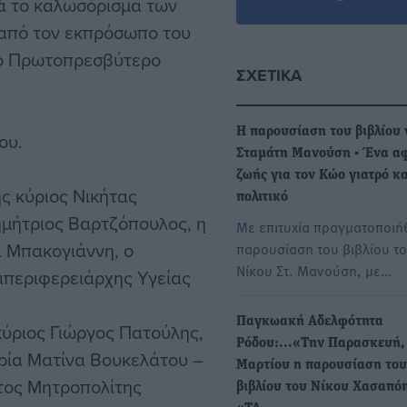
ά το καλωσόρισμα των
από τον εκπρόσωπο του
το Πρωτοπρεσβύτερο
ΣΧΕΤΙΚΆ
Η παρουσίαση του βιβλίου 
ου.
Σταμάτη Μανούση - Ένα α
ζωής για τον Κώο γιατρό κα
ς κύριος Νικήτας
πολιτικό
ημήτριος Βαρτζόπουλος, η
Με επιτυχία πραγματοποιή
 Μπακογιάννη, ο
παρουσίαση του βιβλίου τ
Νίκου Στ. Μανούση, με…
ιπεριφερειάρχης Υγείας
Παγκωακή Αδελφότητα
κύριος Γιώργος Πατούλης,
Ρόδου:...«Την Παρασκευή,
υρία Ματίνα Βουκελάτου –
Μαρτίου η παρουσίαση του
τος Μητροπολίτης
βιβλίου του Νίκου Χασαπό