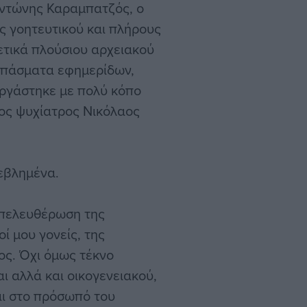
Αντώνης Καραμπατζός, ο
ός γοητευτικού και πλήρους
ετικά πλούσιου αρχειακού
οσπάσματα εφημερίδων,
εργάστηκε με πολύ κόπο
νος ψυχίατρος Νικόλαος
βεβλημένα.
απελευθέρωση της
ί μου γονείς, της
ος. Όχι όμως τέκνο
ι αλλά και οικογενειακού,
και στο πρόσωπό του