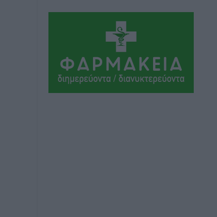
Τοπικές Ειδήσεις
•
πριν 3 ώρες
Με 13,1% κάλυψη εργαζομένων από
συλλογικές συμβάσεις, η Ελλάδα στον
“πάτο” της ΕΕ
Απόψεις
•
πριν 4 ώρες
Στο νοσοκομείο της Ρόδου αύριο ο
Άδωνις Γεωργιάδης
Τοπικές Ειδήσεις
•
πριν 4 ώρες
Φώτης Γιαννακός στον RV: Με
αυξημένες πληρότητες η Λέρος, στόχος
η επιμήκυνση της τουριστικής σεζόν
στο νησί
Τοπικές Ειδήσεις
•
πριν 4 ώρες