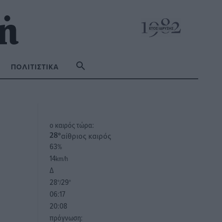
ΠΟΛΙΤΙΣΤΙΚΆ
o καιρός τώρα:
αίθριος καιρός
28
°
63
%
14
km/h
Δ
28
29
°/
°
06:17
20:08
πρόγνωση: