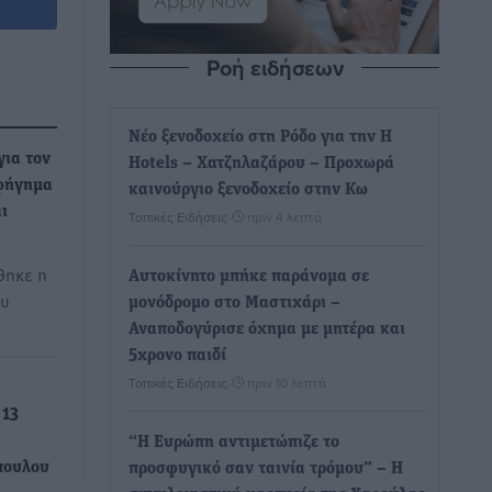
Ροή ειδήσεων
Νέο ξενοδοχείο στη Ρόδο για την H
για τον
Hotels – Χατζηλαζάρου – Προχωρά
φήγημα
καινούργιο ξενοδοχείο στην Κω
ι
Τοπικές Ειδήσεις
•
πριν 4 λεπτά
θηκε η
Αυτοκίνητο μπήκε παράνομα σε
ου
μονόδρομο στο Μαστιχάρι –
Αναποδογύρισε όχημα με μητέρα και
5χρονο παιδί
Τοπικές Ειδήσεις
•
πριν 10 λεπτά
 13
“Η Ευρώπη αντιμετώπιζε το
πουλου
προσφυγικό σαν ταινία τρόμου” – Η