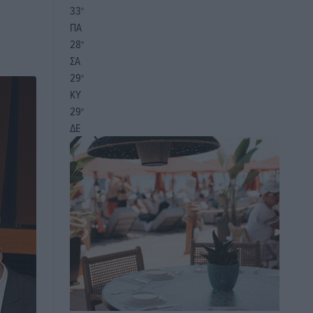
33
°
ΠΑ
28
°
ΣΑ
29
°
ΚΥ
29
°
ΔΕ