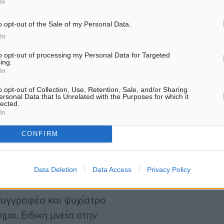
Η εκδήλωση γίνεται συμβο
In
ραφέας, Ιστορικός,
την 7η Ιουνίου 2024, ακρι
χολής, ΕΚΠΑ. Με τις
o opt-out of the Sale of my Personal Data.
χρόνια μετά το ολοκαύτω
In
to opt-out of processing my Personal Data for Targeted
Σταμάτης Μανούσης ο
ing.
In
o opt-out of Collection, Use, Retention, Sale, and/or Sharing
ersonal Data that Is Unrelated with the Purposes for which it
lected.
ρονα, ανέδειξαν
In
CONFIRM
 συγγραφέας το αποτύπωσε
Data Deletion
Data Access
Privacy Policy
συγγραφέα και ψυχίατρο
μα. Ειδική μνεία στην