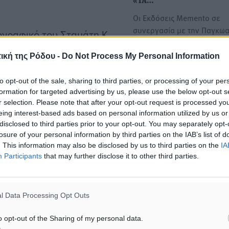
«ΤΑ…
Οι Εκδόσεις Memento σε
συνεργασία με την Παγκω
ογραφικό του Σταμάτη Κ.
Αδελφότητα της Ρόδου
ήριο. Στο πάνελ
«Ιπποκράτης»,…
ική της Ρόδου -
Do Not Process My Personal Information
 της εκδήλωσης,
στήμονες που έχουν
to opt-out of the sale, sharing to third parties, or processing of your per
Παρουσίαση του βιβλίου τ
formation for targeted advertising by us, please use the below opt-out s
Νίκου Κωνσταντινίδη « Ισ
r selection. Please note that after your opt-out request is processed y
της Ηρωικής Νήσου Κάσου
eing interest-based ads based on personal information utilized by us or
Ο «Σύλλογος Εν Ελλάδι Κασ
Υπουργός και
disclosed to third parties prior to your opt-out. You may separately opt-
losure of your personal information by third parties on the IAB’s list of
«Ομοσπονδία Δωδεκανησι
ώργος Χρούσος,
. This information may also be disclosed by us to third parties on the
IA
Παροικιακών Σωματείων Α
ς ΕΚΠΑ, Κώστας
Participants
that may further disclose it to other third parties.
η…
Φιλοσοφικής Σχολής ΕΚΠΑ,
Παρουσίαση βιβλίου του Ν
l Data Processing Opt Outs
Κωνσταντινίδη: «ΙΣΤΟΡΙΑ
ΗΡΩΙΚΗΣ ΝΗΣΟΥ ΚΑΣΟΥ»
Πανεπιστημίου Κρήτης,
o opt-out of the Sharing of my personal data.