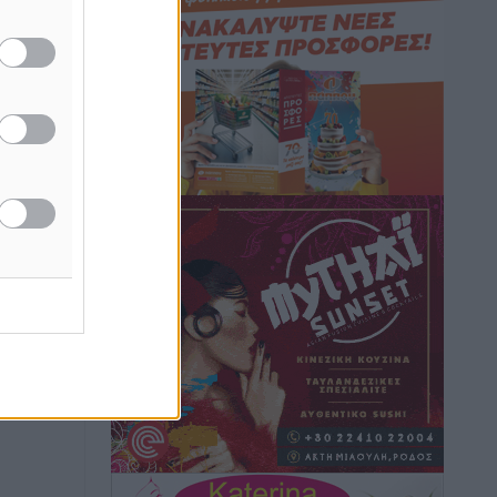
λικά
Κλεάνθης: Δουλειές μετά ευχαριστιών
βώς 200
στο γήπεδο, ατομικό για δύο
μα…
Αθλητικά
•
πριν 49 λεπτά
Φοίβος: Εν αναμονή του Νίκου Λαζίδη
Αθλητικά
•
πριν 50 λεπτά
Ιάλυσος Β’: Νωρίς νωρίς μπήκαν στα
βάσανα της προετοιμασίας
Αθλητικά
•
πριν 52 λεπτά
Εθνικός Αρχίπολης: Μεγάλο βήμα
προόδου η ίδρυση Ακαδημίας
Αθλητικά
•
πριν 56 λεπτά
Ιππότες: Με το βλέμμα στραμμένο στο
μέλλον