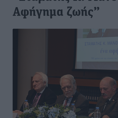
Αφήγημα ζωής”