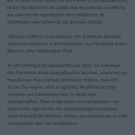
και το κατά πόσο πρόκειται για «hoax» ή πραγματικότητα,
πλέον θα αξιολογεί τα άρθρα που δημοσιεύει ο καθένας
και μάλιστα θα παραπέμπει στην διάψευση, σε
περίπτωση που πρόκειται για ψεύτικη είδηση.
«Έχουμε ευθύνη να μειώσουμε την διασπορά ψευδών
ειδήσεων» δηλώνει ο αντιπρόεδρος του Facebook Adam
Mosseri, στην Washington Post.
Το νέο σύστημα θα εφαρμοστεί ως εξής: Αν ένα θέμα
στο Facebook είναι εξακριβωμένα ψεύτικο, λέγοντας για
παράδειγμα πως κάποιος διάσημος πέθανε, ενώ κάτι
τέτοιο δεν ισχύει, τότε οι χρήστες θα βλέπουν στην
«είδηση» μια ειδοποίηση πως το θέμα έχει
«καταρριφθεί». Όσοι επιχειρούν να αναπαράγουν την
είδηση που έχει αυτόν τον χαρακτηρισμό (να κάνουν
share δηλαδή) θα βλέπουν επίσης μια ειδοποίηση εν είδη
συναγερμού πριν την ανεβάσουν.