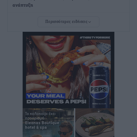
ανάπτυξη
Τοπικές Ειδήσεις
•
πριν 2 ώρες
Περισσότερες ειδήσεις
Ευ. Τουρνάς: Απέναντι σε ακραία καιρικά φαινόμενα
δεν υπάρχουν περιθώρια εφησυχασμού
Ειδήσεις
•
πριν 2 ώρες
Στον Άγιο Νικόλαο Χάλκης ανοίγει ξανά το
ανανεωμένο εκκλησιαστικό μουσείο από τη Λέσχη
Lions Χάλκης
Τοπικές Ειδήσεις
•
πριν 3 ώρες
Ρόδος: «Βουλιάζει» από τουρίστες – Πάνω από 1 εκατ.
επιβάτες και 55 κρουαζιερόπλοια
Τοπικές Ειδήσεις
•
πριν 3 ώρες
Γ’ Εθνική Κατηγορία: Οι ημερομηνίες των