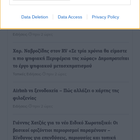
Τοπικές Ειδήσεις
•
πριν 2 ώρες
Data Deletion
Data Access
Privacy Policy
Τουρισμός: Με θετικό πρόσημο έως τώρα η χρονιά,
παρά τα σκαμπανεβάσματα
Ειδήσεις
•
πριν 2 ώρες
Χαρ. Ναβροζίδης στον RV «Σε τρία χρόνια θα είμαστε
η πιο ψηφιακή Περιφέρεια της χώρας» Δημοπρατείται
το έργο ψηφιακού μετασχηματισμού
Τοπικές Ειδήσεις
•
πριν 2 ώρες
Airbnb vs ξενοδοχεία – Πώς αλλάζει ο χάρτης της
φιλοξενίας
Ειδήσεις
•
πριν 2 ώρες
Γιάννης Χατζής για το νέο Ειδικό Χωροταξικό: Οι
βασικοί οριζόντιοι περιορισμοί παραμένουν –
Κίνδυνος για επενδύσεις, περιουσίες και τοπική