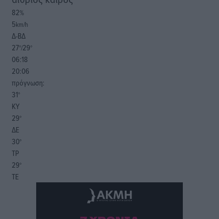
82
%
5
km/h
Δ-ΒΔ
27
29
°/
°
06:18
20:06
πρόγνωση:
31
°
ΚΥ
29
°
ΔΕ
30
°
ΤΡ
29
°
ΤΕ