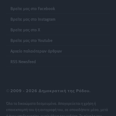
του ΠΑΣΟΚ στα Δωδεκάνησα
Βρείτε μας στο Facebook
Τοπικές Ειδήσεις
•
πριν 13 ώρες
Βρείτε μας στο Instagram
Πιλοτικό πρόγραμμα για την αντιμετώπιση του
Βρείτε μας στο X
λαγοκέφαλου σε Νότιο Αιγαίο και Κρήτη
Τοπικές Ειδήσεις
•
πριν 13 ώρες
Βρείτε μας στο Youtube
Αρχείο παλαιότερων άρθρων
Οι θαυματουργές Παναγίες της Δωδεκανήσου: Τα
προσωνύμια και οι θρύλοι
RSS Newsfeed
Ρεπορτάζ
•
πριν 13 ώρες
©
2009 - 2026 Δημοκρατική της Ρόδου.
Όλα τα δικαιώματα δεσμευμένα. Απαγορεύεται η χρήση ή
επανεκπομπή του ή η αντιγραφή του, σε οποιοδήποτε μέσο, μετά
ή άνευ επεξεργασίας, χωρίς άδεια του εκδότη. Το σύνολο του