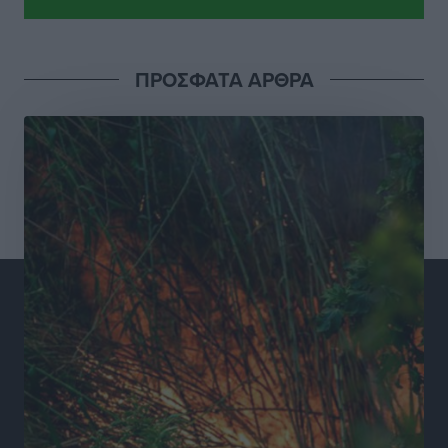
Σούπερ μάρκετ: Διευρύνεται η εθνική πρωτοβουλία
για τις τιμές – Eρχονται νέες συμμετοχές εταιρειών
Ειδήσεις
•
πριν 9 ώρες
ΠΡΟΣΦΑΤΑ ΑΡΘΡΑ
Συνελήφθησαν έξι άτομα για ηχορύπανση από
καταστήματα στο Νότιο Αιγαίο
Τοπικές Ειδήσεις
•
πριν 9 ώρες
15 Αυγούστου 2026: Πώς θα πληρωθούν όσοι
εργαστούν την αργία – Τι ισχύει για πενθήμερο,
εξαήμερο και άδειες
Ειδήσεις
•
πριν 9 ώρες
Πλούσιο πολιτιστικό πρόγραμμα τον Αύγουστο από
τον Δήμο Ρόδου
Πολιτιστικά
•
πριν 10 ώρες