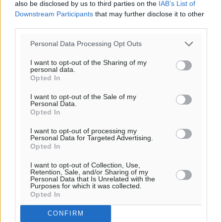
also be disclosed by us to third parties on the
IAB’s List of
Downstream Participants
that may further disclose it to other
third parties.
Personal Data Processing Opt Outs
I want to opt-out of the Sharing of my
personal data.
Opted In
I want to opt-out of the Sale of my
Personal Data.
Opted In
Ροή ειδήσεων
I want to opt-out of processing my
Personal Data for Targeted Advertising.
Opted In
Καιρός «hot – dry – windy» τις επόμενες 48 ώρες στη
χώρα
I want to opt-out of Collection, Use,
Retention, Sale, and/or Sharing of my
Ειδήσεις
•
πριν 1 ώρα
Personal Data that Is Unrelated with the
Purposes for which it was collected.
Opted In
Δύο σχολεία της Λέρου αλλάζουν όψη με δωρεά
αγάπης για τα παιδιά
CONFIRM