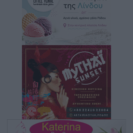
Μαστιχάρι – Αναποδογύρισε όχημα με μητέρα και
5χρονο παιδί
Τοπικές Ειδήσεις
•
πριν 8 ώρες
“Η Ευρώπη αντιμετώπιζε το προσφυγικό σαν ταινία
τρόμου” – Η συγκλονιστική μαρτυρία της Χαρούλας
Γιασιράνη στον RV για τα γεγονότα που οδήγησαν στο
Σύμφωνο της Λέρου
Τοπικές Ειδήσεις
•
πριν 8 ώρες
Συναυλία με τον Γιάννη Κότσιρα στις 21 Αυγούστου
Πολιτιστικά
•
πριν 9 ώρες
Έκτακτη συνεδρίαση της Δημοτικής Επιτροπής Ρόδου
αύριο Παρασκευή 7 Αυγούστου
Τοπικές Ειδήσεις
•
πριν 9 ώρες