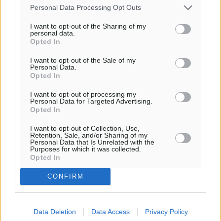
Personal Data Processing Opt Outs
Ροή ειδήσεων
I want to opt-out of the Sharing of my
personal data.
Opted In
Η Meridiam ξεκλειδώνει τις έρευνες βυθού στη
I want to opt-out of the Sale of my
θαλάσσια περιοχή Κάσου και Καρπάθου
Personal Data.
Τοπικές Ειδήσεις
•
πριν 5 ώρες
Opted In
I want to opt-out of processing my
Παρουσίαση βιβλίου του Α. Χατζημιχαήλ – Τιμητική
Personal Data for Targeted Advertising.
Opted In
εκδήλωση για τους αυτοδιοικητικούς της Κω
Πολιτιστικά
•
πριν 6 ώρες
I want to opt-out of Collection, Use,
Retention, Sale, and/or Sharing of my
Personal Data that Is Unrelated with the
Purposes for which it was collected.
Εγκρίθηκε η ηλεκτρική διασύνδεση Ρόδου και Κω
Opted In
μέσω υποβρύχιων καλωδίων με την ηπειρωτική
Ελλάδα
CONFIRM
Τοπικές Ειδήσεις
•
πριν 7 ώρες
Data Deletion
Data Access
Privacy Policy
Νέο ανακαινισμένο δημοτικό τουριστικό γραφείο