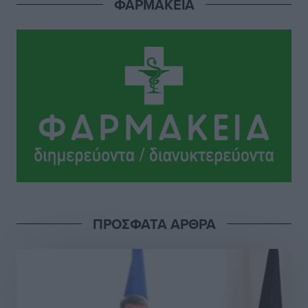
ΦΑΡΜΑΚΕΙΑ
Ιππότες: Με το βλέμμα στραμμένο στο μέλλον
Αθλητικά
•
πριν 9 ώρες
ΠΑΜΕ ΣΤΟΙΧΗΜΑ: Περισσότερα από 95 εκατομμύρια
ευρώ σε κέρδη μοίρασε τον Ιούλιο
Αθλητικά
•
πριν 9 ώρες
Ολοκλήρωση του έργου αναβάθμισης των
υποδομών του Νεστορίδειου Μελάθρου
Τοπικές Ειδήσεις
•
πριν 10 ώρες
ΠΡΟΣΦΑΤΑ ΑΡΘΡΑ
Γ.Σ. Διαγόρας: Στα «κυανέρυθρα» ο Janni Pembe
Αθλητικά
•
πριν 11 ώρες
Σύλληψη 21χρονου για ναρκωτικά στη Ρόδο
Τοπικές Ειδήσεις
•
πριν 12 ώρες