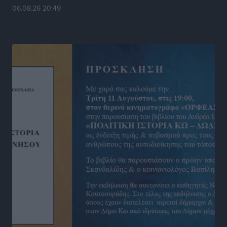
Στίβος: Οι βαθμολογίες των συλλόγων της
06.08.26 20:49
Δωδεκανήσου
Αθλητικά
•
πριν 12 ώρες
Νέες ταυτότητες: Ποιοι πρέπει να τις αλλάξουν άμεσα
και ποιοι όχι
Ειδήσεις
•
πριν 12 ώρες
Στον Ιπποκράτη η Μαρία Βλάχου
Αθλητικά
•
πριν 12 ώρες
Οικονομική ενίσχυση για συντήρηση στο κλειστό της
Καρπάθου
Αθλητικά
•
πριν 12 ώρες
Στάθης Αντωνάς: Ένα βήμα πριν από επαγγελματικό
συμβόλαιο πυγμαχίας με MTGP και BXGP για Ευρώπη