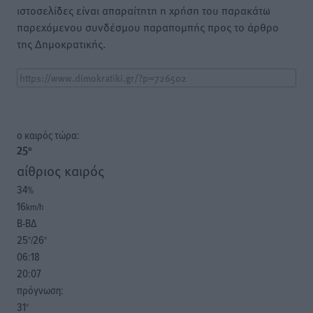
ιστοσελίδες είναι απαραίτητη η χρήση του παρακάτω
παρεχόμενου συνδέσμου παραπομπής προς το άρθρο
της Δημοκρατικής.
o καιρός τώρα:
25
°
αίθριος καιρός
34
%
16
km/h
Β-ΒΔ
25
26
°/
°
06:18
20:07
πρόγνωση:
31
°