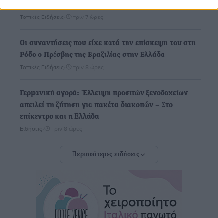
στην Πάτμο
Τοπικές Ειδήσεις
•
πριν 7 ώρες
Οι συναντήσεις που είχε κατά την επίσκεψη του στη
Ρόδο ο Πρέσβης της Βραζιλίας στην Ελλάδα
Τοπικές Ειδήσεις
•
πριν 8 ώρες
Γερμανική αγορά: Έλλειψη προσιτών ξενοδοχείων
απειλεί τη ζήτηση για πακέτα διακοπών – Στο
επίκεντρο και η Ελλάδα
Ειδήσεις
•
πριν 8 ώρες
Περισσότερες ειδήσεις
Νέο ξενοδοχείο στη Ρόδο για την H Hotels –
Χατζηλαζάρου – Προχωρά καινούργιο ξενοδοχείο
στην Κω
Τοπικές Ειδήσεις
•
πριν 8 ώρες
Αυτοκίνητο μπήκε παράνομα σε μονόδρομο στο