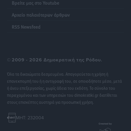
Βρείτε μας στο Youtube
Ακρίβεια: Σημαντικές οι διατακτικές σίτισης για 3
στους 4 εργαζομένους
Αρχείο παλαιότερων άρθρων
Ειδήσεις
•
πριν 17 ώρες
RSS Newsfeed
Κινητοποίηση της Πυροσβεστικής στην Κάρπαθο, για
τη φωτιά στην περιοχή Σάνταλο
Τοπικές Ειδήσεις
•
πριν 17 ώρες
©
2009 - 2026 Δημοκρατική της Ρόδου.
Η Ρόδος μπαίνει στη διεκδίκηση για τη Μεσογειακή
Πρωτεύουσα Πολιτισμού και Διαλόγου 2028
Όλα τα δικαιώματα δεσμευμένα. Απαγορεύεται η χρήση ή
Τοπικές Ειδήσεις
•
πριν 17 ώρες
επανεκπομπή του ή η αντιγραφή του, σε οποιοδήποτε μέσο, μετά
ή άνευ επεξεργασίας, χωρίς άδεια του εκδότη. Το σύνολο του
περιεχομένου και των υπηρεσιών του dimokratiki.gr διατίθεται
Σύμη: Στον 8ο αγνοούμενο Γερμανό τουρίστα ανήκει η
στους επισκέπτες αυστηρά για προσωπική χρήση.
σορός που εντοπίστηκε
Τοπικές Ειδήσεις
•
πριν 17 ώρες
MHT: 232004
Η σιωπηρή παράταση του Ταμείου Ανάκαμψης για