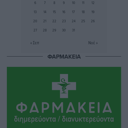
6
7
8
9
10
11
12
Ιππότες: Με το βλέμμα στραμμένο στο μέλλον
13
14
15
16
17
18
19
Αθλητικά
•
πριν 2 ώρες
20
21
22
23
24
25
26
27
28
29
30
31
ΠΑΜΕ ΣΤΟΙΧΗΜΑ: Περισσότερα από 95 εκατομμύρια
ευρώ σε κέρδη μοίρασε τον Ιούλιο
« Σεπ
Νοέ »
Αθλητικά
•
πριν 3 ώρες
ΦΑΡΜΑΚΕΙΑ
Ολοκλήρωση του έργου αναβάθμισης των
υποδομών του Νεστορίδειου Μελάθρου
Τοπικές Ειδήσεις
•
πριν 3 ώρες
Γ.Σ. Διαγόρας: Στα «κυανέρυθρα» ο Janni Pembe
Αθλητικά
•
πριν 4 ώρες
Σύλληψη 21χρονου για ναρκωτικά στη Ρόδο
Τοπικές Ειδήσεις
•
πριν 5 ώρες