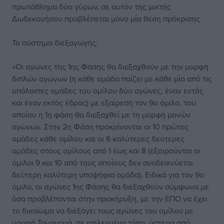
πρωτάθλημα δύο γύρων, σε αυτόν της μικτής
Δωδεκανήσου προβλέπεται μόνο μία θέση πρόκρισης.
Το σύστημα διεξαγωγής:
«Οι αγώνες της 1ης Φάσης θα διεξαχθούν με την μορφή
διπλών αγώνων (η κάθε ομάδα παίζει με κάθε μία από τις
υπόλοιπες ομάδες του ομίλου δύο αγώνες, έναν εντός
και έναν εκτός έδρας) με εξαίρεση τον 9ο όμιλο, του
οποίου η 1η φάση θα διεξαχθεί με τη μορφή μονών
αγώνων. Στην 2η Φάση προκρίνονται οι 10 πρώτες
ομάδες κάθε ομίλου και οι 6 καλύτερες δεύτερες
ομάδες στους ομίλους από 1 έως και 8 (εξαιρούνται οι
όμιλοι 9 και 10 από τους οποίους δεν αναδεικνύεται
δεύτερη καλύτερη υποψήφια ομάδα). Ειδικά για τον 9ο
όμιλο, οι αγώνες 1ης Φάσης θα διεξαχθούν σύμφωνα με
όσα προβλέπονται στην προκήρυξη, με την ΕΠΟ να έχει
το δικαίωμα να διεξάγει τους αγώνες του ομίλου με
μορφή Τουρνουά, σε επιλεγμένο τόπο, ύστερα από