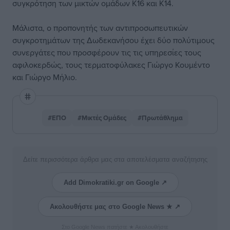
συγκρότηση των μικτών ομάδων Κ16 και Κ14.
Μάλιστα, ο προπονητής των αντιπροσωπευτικών
συγκροτημάτων της Δωδεκανήσου έχει δύο πολύτιμους
συνεργάτες που προσφέρουν τις τις υπηρεσίες τους
αφιλοκερδώς, τους τερματοφύλακες Γιώργο Κουμέντο
και Γιώργο Μήλιο.
#ΕΠΟ
#Μικτές Ομάδες
#Πρωτάθλημα
Δείτε περισσότερα άρθρα μας στα αποτελέσματα αναζήτησης
Add Dimokratiki.gr on Google ↗
Ακολουθήστε μας στο Google News ★ ↗
Στο Google News πατήστε ★ Ακολουθήστε