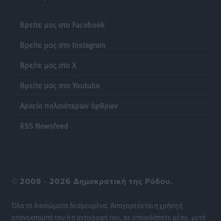
στους 4 εργαζομένους
Βρείτε μας στο Facebook
Ειδήσεις
•
πριν 10 ώρες
Βρείτε μας στο Instagram
Κινητοποίηση της Πυροσβεστικής στην Κάρπαθο, για
τη φωτιά στην περιοχή Σάνταλο
Βρείτε μας στο X
Τοπικές Ειδήσεις
•
πριν 10 ώρες
Βρείτε μας στο Youtube
Η Ρόδος μπαίνει στη διεκδίκηση για τη Μεσογειακή
Αρχείο παλαιότερων άρθρων
Πρωτεύουσα Πολιτισμού και Διαλόγου 2028
RSS Newsfeed
Τοπικές Ειδήσεις
•
πριν 10 ώρες
Σύμη: Στον 8ο αγνοούμενο Γερμανό τουρίστα ανήκει η
σορός που εντοπίστηκε
Τοπικές Ειδήσεις
•
πριν 10 ώρες
©
2009 - 2026 Δημοκρατική της Ρόδου.
Η σιωπηρή παράταση του Ταμείου Ανάκαμψης για
Όλα τα δικαιώματα δεσμευμένα. Απαγορεύεται η χρήση ή
την Ελλάδα
επανεκπομπή του ή η αντιγραφή του, σε οποιοδήποτε μέσο, μετά