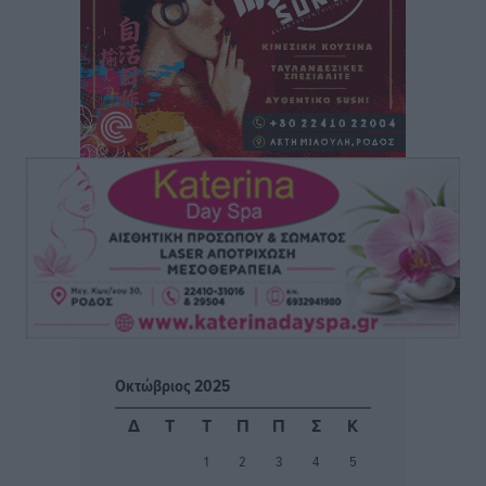
Μητρόπουλος
Αθλητικά
•
πριν 2 ώρες
Κλεάνθης: Δουλειές μετά ευχαριστιών στο γήπεδο,
ατομικό για δύο
Αθλητικά
•
πριν 2 ώρες
Φοίβος: Εν αναμονή του Νίκου Λαζίδη
Αθλητικά
•
πριν 2 ώρες
Ιάλυσος Β’: Νωρίς νωρίς μπήκαν στα βάσανα της
προετοιμασίας
Αθλητικά
•
πριν 2 ώρες
Οκτώβριος 2025
Εθνικός Αρχίπολης: Μεγάλο βήμα προόδου η ίδρυση
Δ
Τ
Τ
Π
Π
Σ
Κ
Ακαδημίας
1
2
3
4
5
Αθλητικά
•
πριν 2 ώρες