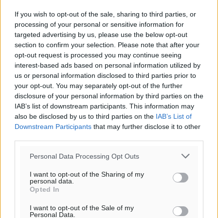
If you wish to opt-out of the sale, sharing to third parties, or
processing of your personal or sensitive information for
targeted advertising by us, please use the below opt-out
section to confirm your selection. Please note that after your
opt-out request is processed you may continue seeing
Υπενθύμιση:
interest-based ads based on personal information utilized by
us or personal information disclosed to third parties prior to
your opt-out. You may separately opt-out of the further
Για την μερική αναπαραγωγή της είδησης από άλλες
disclosure of your personal information by third parties on the
ιστοσελίδες είναι απαραίτητη η χρήση του παρακάτω
IAB’s list of downstream participants. This information may
παρεχόμενου συνδέσμου παραπομπής προς το άρθρο
also be disclosed by us to third parties on the
IAB’s List of
της Δημοκρατικής.
Downstream Participants
that may further disclose it to other
third parties.
Personal Data Processing Opt Outs
I want to opt-out of the Sharing of my
personal data.
o καιρός τώρα:
Opted In
28
°
I want to opt-out of the Sale of my
αίθριος καιρός
Personal Data.