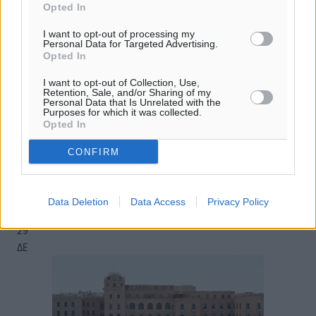
Opted In
54
%
14
km/h
I want to opt-out of processing my
Β-ΒΔ
Personal Data for Targeted Advertising.
Opted In
28
28
°/
°
06:17
I want to opt-out of Collection, Use,
20:08
Retention, Sale, and/or Sharing of my
Personal Data that Is Unrelated with the
πρόγνωση:
Purposes for which it was collected.
Opted In
33
°
ΠΑ
CONFIRM
28
°
ΣΑ
29
°
Data Deletion
Data Access
Privacy Policy
ΚΥ
29
°
ΔΕ