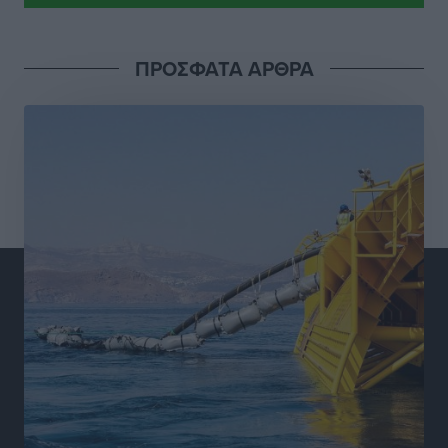
Με 13,1% κάλυψη εργαζομένων από συλλογικές
συμβάσεις, η Ελλάδα στον “πάτο” της ΕΕ
ΠΡΟΣΦΑΤΑ ΑΡΘΡΑ
Απόψεις
•
πριν 5 ώρες
Στο νοσοκομείο της Ρόδου αύριο ο Άδωνις Γεωργιάδης
Τοπικές Ειδήσεις
•
πριν 5 ώρες
Φώτης Γιαννακός στον RV: Με αυξημένες πληρότητες
η Λέρος, στόχος η επιμήκυνση της τουριστικής σεζόν
στο νησί
Τοπικές Ειδήσεις
•
πριν 5 ώρες
Α.Σ. Ρόδος: Πρώτη… στην νέα σελίδα των «ελαφιών»
(φωτορεπορτάζ)
Αθλητικά
•
πριν 5 ώρες
Στίβος: Οι βαθμολογίες των συλλόγων της