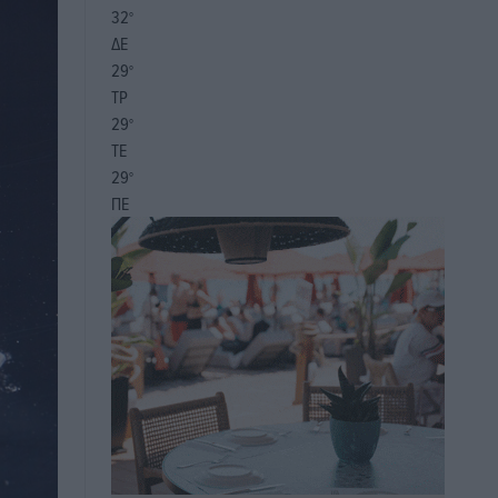
32
°
ΔΕ
29
°
ΤΡ
29
°
ΤΕ
29
°
ΠΕ