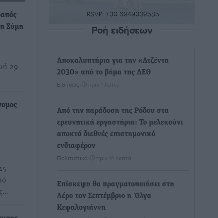
δαπός
Ροή ειδήσεων
τη Σύμη
Αποκαλυπτήρια για την «Ατζέντα
υή 29
2030» από το βήμα της ΔΕΘ
Ειδήσεις
•
πριν 1 λεπτό
νομος
Από την παράδοση της Ρόδου στα
ερευνητικά εργαστήρια: Το μελεκούνι
αποκτά διεθνές επιστημονικό
ενδιαφέρον
Πολιτιστικά
•
πριν 14 λεπτά
15
πό
Επίσκεψη θα πραγματοποιήσει στη
ος…
Λέρο τον Σεπτέμβριο η Όλγα
Κεφαλογιάννη