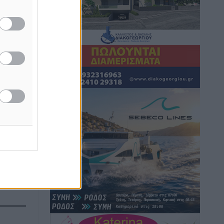
Καιρός: Επιμένουν οι υψηλές
θερμοκρασίες – Ισχυρά μελτέμια έως 9
μποφόρ, σε «Red Code» 6 περιοχές
Τοπικές Ειδήσεις
•
πριν 3 ώρες
Τα φοιτητικά ενοίκια «τινάζουν στον
αέρα» τους οικογενειακούς
προϋπολογισμούς
Ειδήσεις
•
πριν 3 ώρες
Δύο νέοι ξενώνες παραδόθηκαν στις
Ένοπλες Δυνάμεις στη νήσο Ρω
Τοπικές Ειδήσεις
•
πριν 4 ώρες
Συνεχίζεται η έξοδος του Αυγούστου –
Πάνω από 34.000 αναχωρούν σήμερα
μόνο από τον Πειραιά