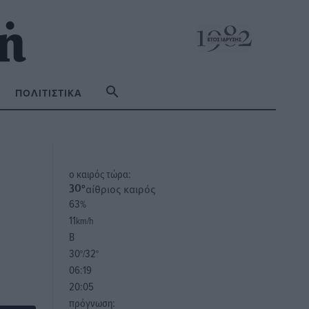
ΠΟΛΙΤΙΣΤΙΚΆ
o καιρός τώρα:
αίθριος καιρός
30
°
63
%
11
km/h
Β
30
32
°/
°
06:19
20:05
πρόγνωση: