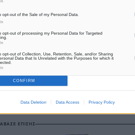
In
o opt-out of the Sale of my Personal Data.
In
to opt-out of processing my Personal Data for Targeted
Αστυνομία
ing.
In
o opt-out of Collection, Use, Retention, Sale, and/or Sharing
ersonal Data that Is Unrelated with the Purposes for which it
lected.
ματα αναζήτησης
In
ε μας στο Google News ★ ↗
CONFIRM
ήστε
Data Deletion
Data Access
Privacy Policy
ΙΑΒΑΣΕ ΕΠΙΣΗΣ