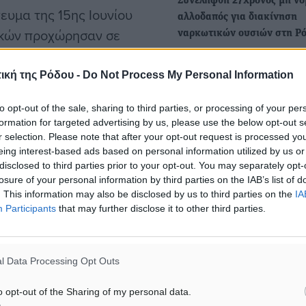
Συνελήφθη 27χρονος μη νό
ευμα της 15ης Ιουνίου
αλλοδαπός για διακίνηση
ικών προχώρησαν σε
ναρκωτικών ουσιών στη Ρ
ήσης. Όπως προκύπτει, η
Συνελήφθη χθες (Τρίτη 5
Αυγούστου 2025) στη Ρόδο
λά αποτέλεσμα
ική της Ρόδου -
Do Not Process My Personal Information
αστυνομικούς του Τμήματ
ει ότι είχε προηγηθεί
to opt-out of the sale, sharing to third parties, or processing of your per
ην επέμβαση.
formation for targeted advertising by us, please use the below opt-out s
Συνελήφθη 27χρονος αλλο
r selection. Please note that after your opt-out request is processed y
που διέμενε παράνομα στη
eing interest-based ads based on personal information utilized by us or
κατά πληροφορίες της
μας
disclosed to third parties prior to your opt-out. You may separately opt-
 και γεννήθηκε το 1999.
losure of your personal information by third parties on the IAB’s list of
Την 07-11-2024 το πρωί
. This information may also be disclosed by us to third parties on the
IA
ικοί εντόπισαν στην
συνελήφθη στη Ρόδο, από
Participants
that may further disclose it to other third parties.
αστυνομικούς του Τμήματο
ητα που οδήγησε στην
Διαχείρισης…
l Data Processing Opt Outs
ν της Εισαγγελέως
o opt-out of the Sharing of my personal data.
βήματα της δικαστικής