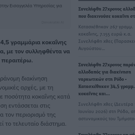
στην Εισαγγελέα Υπηρεσίας για
Συνελήφθη 27χρονος αλλο
που διακινούσε κοκαΐνη σ
Dimokratiki AI
Κατασχέθηκαν 267 γραμμ.
κοκαΐνης, 7.155 ευρώ κ.α.
Συνελήφθη χθες (Παρασκε
34,5 γραμμάρια κοκαΐνης
Αυγούστου…
μα, με τον συλληφθέντα να
α περαιτέρω.
Συνελήφθη 27χρονος παρά
αλλοδαπός για διακίνηση
αράνομη διακίνηση
ναρκωτικών στη Ρόδο -
ομικές αρχές, με τη
Κατασχέθηκαν 34,5 γραμμ.
κοκαΐνης και…
ε ποσότητα κοκαΐνης κατά
Συνελήφθη χθες (Δευτέρα 
ση εντάσσεται στις
Ιουνίου 2026) στη Ρόδο, α
α τον περιορισμό της
αστυνομικούς του Τμήματ
ί το τελευταίο διάστημα.