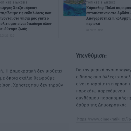
ΤΟΠΙΚΈΣ ΕΙΔΉΣΕΙΣ
ΤΟΠΙΚΈΣ ΕΙΔΉΣΕΙΣ
Γιώργος Χατζημάρκος:
Κάρπαθος: Παλιά πυρομαχ
Στηρίζουμε τις εκδηλώσεις που
εντοπίστηκαν στο Αρδάνι 
γίνονται στα νησιά μας γιατί ο
Απαγορεύτηκε η κολύμβη
πολιτισμός είναι δικαίωμα όλων
περιοχή
και δύναμη ζωής
09.08.26 · 11:53
9.08.26 · 12:21
Υπενθύμιση:
Για την μερική αναπαραγωγ
ή. Η Δημοκρατική δεν υιοθετεί
είδησης από άλλες ιστοσελ
υμε όποια σχόλια θεωρούμε
είναι απαραίτητη η χρήση 
οίηση. Χρήστες που δεν τηρούν
παρακάτω παρεχόμενου
συνδέσμου παραπομπής πρ
άρθρο της Δημοκρατικής.