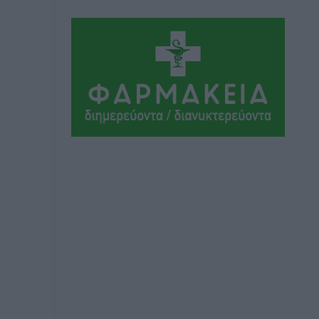
Τοπικές Ειδήσεις
•
πριν 4 ώρες
Ακαθάριστα οικόπεδα: Τι γίνεται όταν
ο ιδιοκτήτης δεν τα καθαρίσει – Πώς
κινούνται δήμοι και ΠΣ, ποιος
πληρώνει τον λογαριασμό
Τοπικές Ειδήσεις
•
πριν 4 ώρες
Πού κινούνται οι κρατήσεις last
minute σε Ελλάδα από Γερμανούς
Ειδήσεις
•
πριν 4 ώρες
Οδηγός στη Ρόδο τράκαρε σταθμευμένο
αυτοκίνητο, παρέσυρε 72χρονο και
διέφυγε
Τοπικές Ειδήσεις
•
πριν 4 ώρες
Το νέο Ειδικό Χωροταξικό για τον