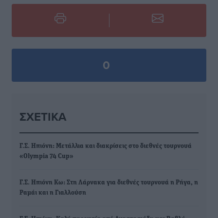
0
ΣΧΕΤΙΚΆ
Γ.Σ. Ηπιόνη: Μετάλλια και διακρίσεις στο διεθνές τουρνουά
«Olympia 74 Cup»
Γ.Σ. Ηπιόνη Κω: Στη Λάρνακα για διεθνές τουρνουά η Ρήγα, η
Ραμάι και η Γιαλλούση