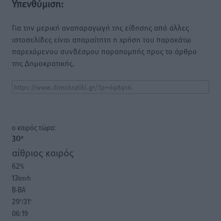
Υπενθύμιση:
Για την μερική αναπαραγωγή της είδησης από άλλες
ιστοσελίδες είναι απαραίτητη η χρήση του παρακάτω
παρεχόμενου συνδέσμου παραπομπής προς το άρθρο
της Δημοκρατικής.
o καιρός τώρα:
30
°
αίθριος καιρός
62
%
13
km/h
Β-ΒΑ
29
31
°/
°
06:19