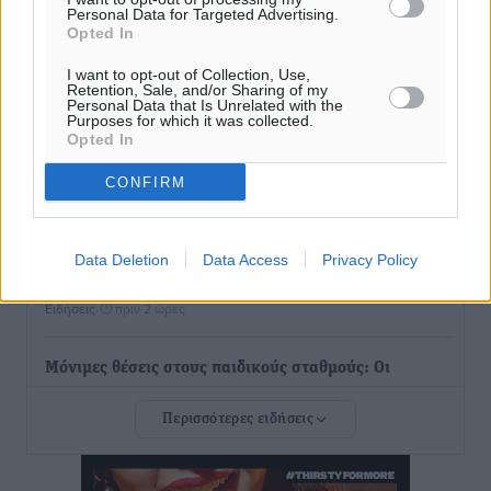
Personal Data for Targeted Advertising.
Τα φοιτητικά ενοίκια «τινάζουν στον αέρα» τους
Opted In
οικογενειακούς προϋπολογισμούς
I want to opt-out of Collection, Use,
Ειδήσεις
•
πριν 2 ώρες
Retention, Sale, and/or Sharing of my
Personal Data that Is Unrelated with the
Purposes for which it was collected.
Opted In
Δύο νέοι ξενώνες παραδόθηκαν στις Ένοπλες
Δυνάμεις στη νήσο Ρω
CONFIRM
Τοπικές Ειδήσεις
•
πριν 2 ώρες
Συνεχίζεται η έξοδος του Αυγούστου – Πάνω από
Data Deletion
Data Access
Privacy Policy
34.000 αναχωρούν σήμερα μόνο από τον Πειραιά
Ειδήσεις
•
πριν 2 ώρες
Μόνιμες θέσεις στους παιδικούς σταθμούς: Οι
προϋποθέσεις, η 24μηνη εμπειρία και οι προθεσμίες
Περισσότερες ειδήσεις
για τους δήμους
Τοπικές Ειδήσεις
•
πριν 2 ώρες