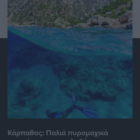
Η υπογεννητικότητα βάζει λουκέτο σε 11 σχολεία
Πρωτοβάθμιας στα Δωδεκάνησα
Ρεπορτάζ
•
πριν 4 ώρες
Κ. Σπανός: Παρά την αυξημένη τουριστική κίνηση, η
αγορά της Ρόδου κινείται κάτω από τις προσδοκίες
Ρεπορτάζ
•
πριν 4 ώρες
Ο λαγοκέφαλος βρήκε επιτέλους τιμή, μένει να βρεθεί
και σχέδιο
Δημο-Κρίσεις
•
πριν 4 ώρες
Το ΠΑΣΟΚ στα Δωδεκάνησα ψάχνει έξι και του
περισσεύουν 14
Δημο-Κρίσεις
•
πριν 4 ώρες
Κάρπαθος: Παλιά πυρομαχικά
Η Ροδιακή Επαυλη περιμένει ακόμα να βρεθεί κάποιος