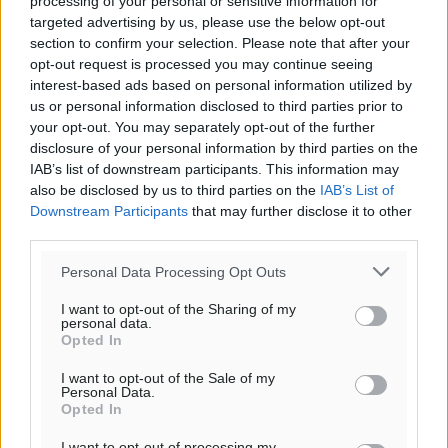
processing of your personal or sensitive information for
targeted advertising by us, please use the below opt-out
section to confirm your selection. Please note that after your
opt-out request is processed you may continue seeing
interest-based ads based on personal information utilized by
Ροή ειδήσεων
us or personal information disclosed to third parties prior to
your opt-out. You may separately opt-out of the further
disclosure of your personal information by third parties on the
Κάρπαθος: Παλιά πυρομαχικά εντοπίστηκαν στο
IAB’s list of downstream participants. This information may
also be disclosed by us to third parties on the
Αρδάνι – Απαγορεύτηκε η κολύμβηση στην περιοχή
IAB’s List of
Downstream Participants
that may further disclose it to other
Τοπικές Ειδήσεις
•
πριν 22 λεπτά
third parties.
Τουρνάς για φωτιές: «Κανένα περιθώριο
Personal Data Processing Opt Outs
εφησυχασμού» – Σε πλήρη ετοιμότητα ο μηχανισμός
I want to opt-out of the Sharing of my
Ειδήσεις
•
πριν 1 ώρα
personal data.
Opted In
Καιρός: Επιμένουν οι υψηλές θερμοκρασίες – Ισχυρά
I want to opt-out of the Sale of my
Personal Data.
μελτέμια έως 9 μποφόρ, σε «Red Code» 6 περιοχές
Opted In
Τοπικές Ειδήσεις
•
πριν 2 ώρες
I want to opt-out of processing my