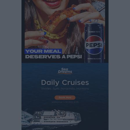
Δεύτερη πηγή εισοδήματος για τους επαγγελματίες
ψαράδες ο αλιευτικός τουρισμός
Ειδήσεις
•
πριν 3 ώρες
Μαρία Εκμεκτσίογλου: Η πίστη μου είναι το
μεγαλύτερο στήριγμα μου – Το προσκύνημα στην ιερά
Μονή Πανορμίτη
Τοπικές Ειδήσεις
•
πριν 3 ώρες
Ακαθάριστα οικόπεδα: Τι γίνεται όταν ο ιδιοκτήτης
δεν τα καθαρίσει – Πώς κινούνται δήμοι και ΠΣ,
ποιος πληρώνει τον λογαριασμό
Τοπικές Ειδήσεις
•
πριν 3 ώρες
Πού κινούνται οι κρατήσεις last minute σε Ελλάδα
από Γερμανούς
Ειδήσεις
•
πριν 3 ώρες