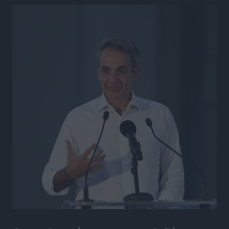
Η υπογεννητικότητα βάζει λουκέτο σε 11 σχολεία
Πρωτοβάθμιας στα Δωδεκάνησα
Ρεπορτάζ
•
πριν 22 ώρες
Κ. Σπανός: Παρά την αυξημένη τουριστική κίνηση, η
αγορά της Ρόδου κινείται κάτω από τις προσδοκίες
Ρεπορτάζ
•
πριν 22 ώρες
Ο λαγοκέφαλος βρήκε επιτέλους τιμή, μένει να βρεθεί
και σχέδιο
Δημο-Κρίσεις
•
πριν 22 ώρες
Το ΠΑΣΟΚ στα Δωδεκάνησα ψάχνει έξι και του
περισσεύουν 14
Δημο-Κρίσεις
•
πριν 22 ώρες
Η Ροδιακή Επαυλη περιμένει ακόμα να βρεθεί κάποιος