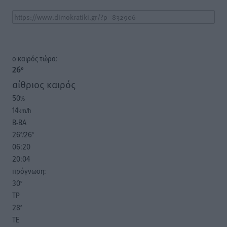
o καιρός τώρα:
26
°
αίθριος καιρός
50
%
14
km/h
Β-ΒΑ
26
26
°/
°
06:20
20:04
πρόγνωση:
30
°
ΤΡ
28
°
ΤΕ