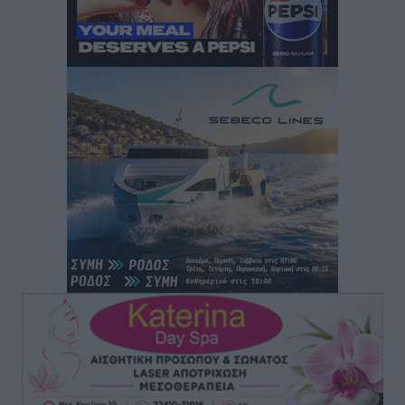
Τα φοιτητικά ενοίκια «τινάζουν στον αέρα» τους
οικογενειακούς προϋπολογισμούς
Ειδήσεις
•
πριν 20 ώρες
Δύο νέοι ξενώνες παραδόθηκαν στις Ένοπλες
Δυνάμεις στη νήσο Ρω
Τοπικές Ειδήσεις
•
πριν 20 ώρες
Συνεχίζεται η έξοδος του Αυγούστου – Πάνω από
34.000 αναχωρούν σήμερα μόνο από τον Πειραιά
Ειδήσεις
•
πριν 20 ώρες
Μόνιμες θέσεις στους παιδικούς σταθμούς: Οι
προϋποθέσεις, η 24μηνη εμπειρία και οι προθεσμίες
για τους δήμους
Τοπικές Ειδήσεις
•
πριν 20 ώρες