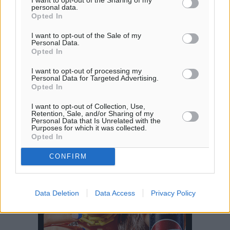
personal data.
Opted In
Γιώργος Χατζημάρκος: Στηρίζουμε τις εκδηλώσεις
που γίνονται στα νησιά μας γιατί ο πολιτισμός είναι
I want to opt-out of the Sale of my
Personal Data.
δικαίωμα όλων και δύναμη ζωής
Opted In
Τοπικές Ειδήσεις
•
πριν 18 ώρες
I want to opt-out of processing my
Personal Data for Targeted Advertising.
Κάρπαθος: Παλιά πυρομαχικά εντοπίστηκαν στο
Opted In
Αρδάνι – Απαγορεύτηκε η κολύμβηση στην περιοχή
I want to opt-out of Collection, Use,
Τοπικές Ειδήσεις
•
πριν 18 ώρες
Retention, Sale, and/or Sharing of my
Personal Data that Is Unrelated with the
Περισσότερες ειδήσεις
Purposes for which it was collected.
Τουρνάς για φωτιές: «Κανένα περιθώριο
Opted In
εφησυχασμού» – Σε πλήρη ετοιμότητα ο μηχανισμός
CONFIRM
Ειδήσεις
•
πριν 19 ώρες
Καιρός: Επιμένουν οι υψηλές θερμοκρασίες – Ισχυρά
Data Deletion
Data Access
Privacy Policy
μελτέμια έως 9 μποφόρ, σε «Red Code» 6 περιοχές
Τοπικές Ειδήσεις
•
πριν 20 ώρες