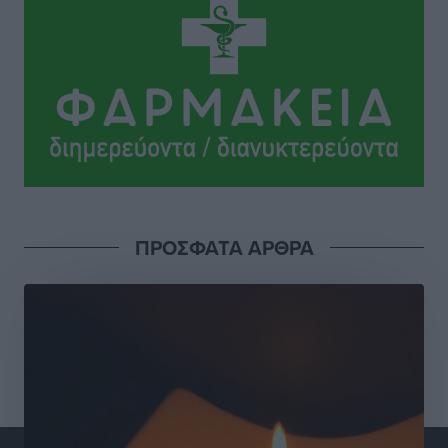
Οδηγός στη Ρόδο τράκαρε σταθμευμένο αυτοκίνητο,
παρέσυρε 72χρονο και διέφυγε
Τοπικές Ειδήσεις
•
πριν 21 ώρες
Το νέο Ειδικό Χωροταξικό για τον Τουρισμό
ξανασχεδιάζει τον επενδυτικό χάρτη της Ρόδου
Τοπικές Ειδήσεις
•
πριν 22 ώρες
Γιάννης Βασιλάκης: «Η Πρωτοβάθμια Φροντίδα
ΠΡΟΣΦΑΤΑ ΑΡΘΡΑ
Υγείας πρέπει να φτάνει σε κάθε γωνιά – Ενισχύουμε
τις δομές, δεν τις αποδυναμώνουμε»
Συνεντεύξεις
•
πριν 22 ώρες
Ιδρυμα Ωνάση: Το όραμα πίσω από τα δύο νέα
σχολεία της Ρόδου
Συνεντεύξεις
•
πριν 22 ώρες