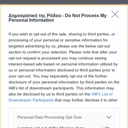
Έφυγε από τη ζωή ο επί σειρά ετών εφημέριος στον
ιερό Ναό του Αγίου Νικολάου Παστίδας Μιχαήλ
Δημοκρατική της Ρόδου -
Do Not Process My
Personal Information
Καψάλης
Τοπικές Ειδήσεις
•
πριν 14 ώρες
If you wish to opt-out of the sale, sharing to third parties, or
processing of your personal or sensitive information for
Αποκαλυπτήρια για την «Ατζέντα 2030» από το βήμα
targeted advertising by us, please use the below opt-out
της ΔΕΘ
section to confirm your selection. Please note that after your
Ειδήσεις
•
πριν 16 ώρες
opt-out request is processed you may continue seeing
interest-based ads based on personal information utilized by
us or personal information disclosed to third parties prior to
Από την παράδοση της Ρόδου στα ερευνητικά
your opt-out. You may separately opt-out of the further
εργαστήρια: Το μελεκούνι αποκτά διεθνές
disclosure of your personal information by third parties on the
επιστημονικό ενδιαφέρον
IAB’s list of downstream participants. This information may
Πολιτιστικά
•
πριν 17 ώρες
also be disclosed by us to third parties on the
IAB’s List of
Downstream Participants
that may further disclose it to other
third parties.
Επίσκεψη θα πραγματοποιήσει στη Λέρο τον
Σεπτέμβριο η Όλγα Κεφαλογιάννη
Personal Data Processing Opt Outs
Τοπικές Ειδήσεις
•
πριν 17 ώρες
I want to opt-out of the Sharing of my