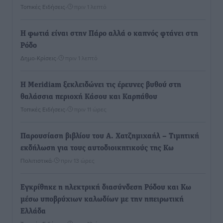
Τοπικές Ειδήσεις
•
πριν 1 λεπτό
Η φωτιά είναι στην Πάρο αλλά ο καπνός φτάνει στη
Ρόδο
Δημο-Κρίσεις
•
πριν 1 λεπτό
Η Meridiam ξεκλειδώνει τις έρευνες βυθού στη
θαλάσσια περιοχή Κάσου και Καρπάθου
Τοπικές Ειδήσεις
•
πριν 11 ώρες
Παρουσίαση βιβλίου του Α. Χατζημιχαήλ – Τιμητική
εκδήλωση για τους αυτοδιοικητικούς της Κω
Πολιτιστικά
•
πριν 13 ώρες
Εγκρίθηκε η ηλεκτρική διασύνδεση Ρόδου και Κω
μέσω υποβρύχιων καλωδίων με την ηπειρωτική
Ελλάδα