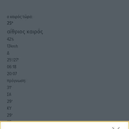
o καιρός τώρα:
25
°
αίθριος καιρός
42
%
13
km/h
Δ
25
27
°/
°
06:18
20:07
πρόγνωση:
31
°
ΣΑ
29
°
ΚΥ
29
°
ΔΕ
30
°