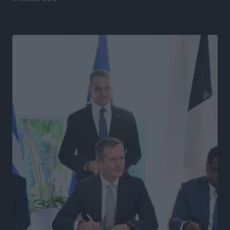
Στάθης Αντωνάς: Ένα βήμα πριν από επαγγελματικό
συμβόλαιο πυγμαχίας με MTGP και BXGP για Ευρώπη
και Αυστραλία
Αθλητικά
•
πριν 19 ώρες
ΚΑΕ Κολοσσός: Τα… ευρωπαϊκά εισιτήρια διαρκείας
Αθλητικά
•
πριν 19 ώρες
Ιπποκράτης: Ανανέωσε η Νίκη Καρτσαμάρη
Αθλητικά
•
πριν 19 ώρες
Η Μανίσα πήρε Buie και Davis
Αθλητικά
•
πριν 19 ώρες
Γ.Σ. Ηπιόνη: «Προπονητική ομάδα με εμπειρία,
επιστημονική γνώση και σύγχρονες μεθόδους»
Αθλητικά
•
πριν 19 ώρες