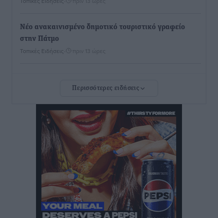
Τοπικές Ειδήσεις
•
πριν 13 ώρες
Νέο ανακαινισμένο δημοτικό τουριστικό γραφείο
στην Πάτμο
Τοπικές Ειδήσεις
•
πριν 13 ώρες
Οι συναντήσεις που είχε κατά την επίσκεψη του στη
Περισσότερες ειδήσεις
Ρόδο ο Πρέσβης της Βραζιλίας στην Ελλάδα
Τοπικές Ειδήσεις
•
πριν 14 ώρες
Γερμανική αγορά: Έλλειψη προσιτών ξενοδοχείων
απειλεί τη ζήτηση για πακέτα διακοπών – Στο
επίκεντρο και η Ελλάδα
Ειδήσεις
•
πριν 14 ώρες
Νέο ξενοδοχείο στη Ρόδο για την H Hotels –
Χατζηλαζάρου – Προχωρά καινούργιο ξενοδοχείο
στην Κω