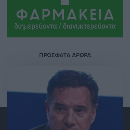
Εθνικός Αρχίπολης: Μεγάλο βήμα προόδου η ίδρυση
Ακαδημίας
Αθλητικά
•
πριν 15 ώρες
Ιππότες: Με το βλέμμα στραμμένο στο μέλλον
Αθλητικά
•
πριν 15 ώρες
ΠΡΟΣΦΑΤΑ ΑΡΘΡΑ
ΠΑΜΕ ΣΤΟΙΧΗΜΑ: Περισσότερα από 95 εκατομμύρια
ευρώ σε κέρδη μοίρασε τον Ιούλιο
Αθλητικά
•
πριν 16 ώρες
Ολοκλήρωση του έργου αναβάθμισης των
υποδομών του Νεστορίδειου Μελάθρου
Τοπικές Ειδήσεις
•
πριν 16 ώρες
Γ.Σ. Διαγόρας: Στα «κυανέρυθρα» ο Janni Pembe
Αθλητικά
•
πριν 17 ώρες