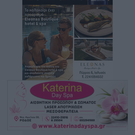
Τοπικές Ειδήσεις
•
πριν 14 ώρες
Αυτοκίνητο μπήκε παράνομα σε μονόδρομο στο
Μαστιχάρι – Αναποδογύρισε όχημα με μητέρα και
5χρονο παιδί
Τοπικές Ειδήσεις
•
πριν 15 ώρες
“Η Ευρώπη αντιμετώπιζε το προσφυγικό σαν ταινία
τρόμου” – Η συγκλονιστική μαρτυρία της Χαρούλας
Γιασιράνη στον RV για τα γεγονότα που οδήγησαν στο
Σύμφωνο της Λέρου
Τοπικές Ειδήσεις
•
πριν 15 ώρες
Συναυλία με τον Γιάννη Κότσιρα στις 21 Αυγούστου
Πολιτιστικά
•
πριν 15 ώρες
Έκτακτη συνεδρίαση της Δημοτικής Επιτροπής Ρόδου