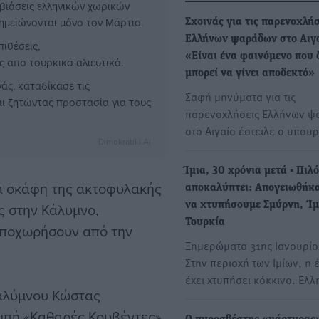
βιάσεις ελληνικών χωρικών
ημειώνονται μόνο τον Μάρτιο.
Σχοινάς για τις παρενοχλήσ
Ελλήνων ψαράδων στο Αιγα
ιθέσεις,
«Είναι ένα φαινόμενο που 
 από τουρκικά αλιευτικά.
μπορεί να γίνει αποδεκτό»
άς, καταδίκασε τις
Σαφή μηνύματα για τις
αι ζητώντας προστασία για τους
παρενοχλήσεις Ελλήνων 
στο Αιγαίο έστειλε ο υπου
Dimokratiki AI
Ίμια, 30 χρόνια μετά - Πιλ
κά σκάφη της ακτοφυλακής
αποκαλύπτει: Απογειωθήκα
ς στην Κάλυμνο,
να χτυπήσουμε Σμύρνη, Ίμ
Τουρκία
 αποχωρήσουν από την
Ξημερώματα 31ης Ιανουρίο
Στην περιοχή των Ιμίων, η 
έχει χτυπήσει κόκκινο. Ελ
Καλύμνου Κώστας
μπή «Καθαρές Κουβέντες»,