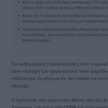
Από τις αρχές του 2026 έχουν καταγραφεί 775 παρα
υδάτων από τουρκικά σκάφη, με 440 από αυτές να σ
Αλιείς από το βόρειο Αιγαίο αναφέρουν παρόμοιες επ
συμπεριλαμβανομένων επεισοδίων με πυροβολισμούς
Ο υπουργός Αγροτικής Ανάπτυξης, Μαργαρίτης Σχοιν
παρενοχλήσεις, χαρακτηρίζοντας τις απαράδεκτες κ
Έλληνες ψαράδες.
Για καθημερινές παρενοχλήσεις από τουρκι
στην περιοχή των Ιμίων κάνουν λόγο ψαράδε
στέλνοντας το μήνυμα ότι δεν πρόκειται να
περιοχή.
Ο πρόεδρος του σωματείου Μέσης Αλιείας 
Σαρούκος μιλώντας στο OPEN και στην εκπο