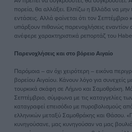
Αν πρέπει να συγκρουστεί, θα συγκρουστεί. 
πορεία, θα αλλάξει. Ελπίζω η Ελλάδα να μην 
εντάσεις. Αλλά φαίνεται ότι τον Σεπτέμβριο 
υπάρξουν πιθανώς παρενοχλήσεις εναντίον 
ανέφερε χαρακτηριστικά ρεπορτάζ του Habel
Παρενοχλήσεις και στο βόρειο Αιγαίο
Παρόμοια – αν όχι χειρότερη – εικόνα περιγρ
βορείου Αιγαίου. Κάνουν λόγο για συνεχείς 
τουρκικά σκάφη σε Λήμνο και Σαμοθράκη. Μά
Σεπτέμβριο, σύμφωνα με τις καταγγελίες τω
καταγραφεί επεισόδιο με πυροβολισμούς από
ελληνικών μεταξύ Σαμοθράκης και Θάσου. «Π
κυνηγούσανε, μας κυνηγούσαν να μας βουλιά