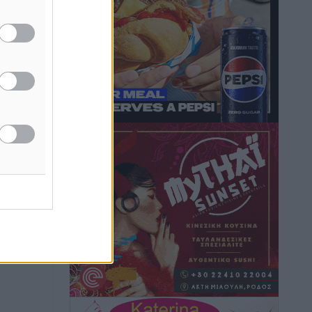
Ειδήσεις
•
πριν 33 λεπτά
Οι κανόνες για τουριστική ανάπτυξη –
Κατηγοριοποιήσεις, ρυθμίσεις και όρια
Τοπικές Ειδήσεις
•
πριν 33 λεπτά
Η Τουρκία «γκριζάρει» ξανά το Αιγαίο
και προκαλεί με αφορμή το Ειδικό
Χωροταξικό Πλαίσιο για τον Τουρισμό
Τοπικές Ειδήσεις
•
πριν 39 λεπτά
Νέα εποχή για το Νοσοκομείο Ρόδου:
Έργα υποδομής, ακτινοθεραπευτικό
κέντρο και νέα μέτρα για τη στελέχωση
Τοπικές Ειδήσεις
•
πριν 2 ώρες
Στη Δημοτική Επιτροπή η Ροδιακή