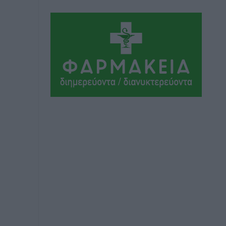
Οι θαυματουργές Παναγίες της
Δωδεκανήσου: Τα προσωνύμια και οι
θρύλοι
Ρεπορτάζ
•
πριν 2 ώρες
Τριήμερο εξόδου: Πάνω από 129.000
επιβάτες αναχωρούν από Πειραιά,
Ραφήνα και Λαύριο
Ειδήσεις
•
πριν 15 ώρες
Τι αλλάζει το χωροταξικό στις
τουριστικές επενδύσεις
Τοπικές Ειδήσεις
•
πριν 15 ώρες
ΥΠΑΑΤ: 12,5 εκατ. ευρώ στις 13
Περιφέρειες για μέτρα βιοασφάλειας
Τοπικές Ειδήσεις
•
πριν 15 ώρες