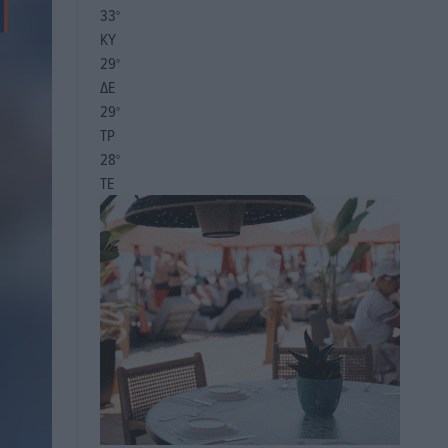
33
°
ΚΥ
29
°
ΔΕ
29
°
ΤΡ
28
°
ΤΕ