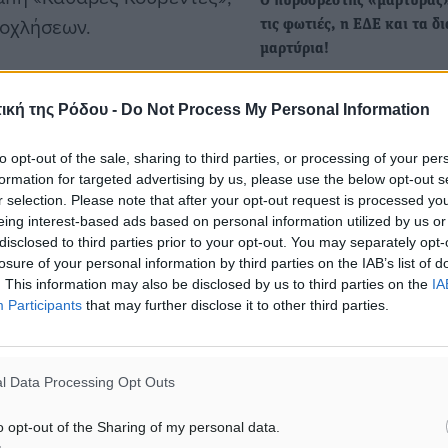
Ο πυροσβέστης «μάρτυρας»
νοχλήσεων.
τις φωτιές, η ΕΔΕ και τα δι
μαρτύρια!
• Η απίστευτη ψυχική και
ε χτες, Πέμπτη (14/5), με
σωματική ταλαιπωρία που
ική της Ρόδου -
Do Not Process My Personal Information
υ τράβηξε ο Έλληνας
υφίσταται στη Ρόδο! Το…
άθε μέρα στα Ίμια, μέρα
to opt-out of the sale, sharing to third parties, or processing of your per
γώσουμε στα δύο ναυτικά
formation for targeted advertising by us, please use the below opt-out s
Υγεία και Ασφάλεια στην Ε
r selection. Please note that after your opt-out request is processed y
ν πλώρη μας να μας
Συγκλονιστικά στοιχεία γι
eing interest-based ads based on personal information utilized by us or
ς κάνει σοβαρά επεισόδια.
«πήγαν για δουλειά και δε
disclosed to third parties prior to your opt-out. You may separately opt-
γύρισαν ποτέ»
μας» τόνισε ο Κώστας
losure of your personal information by third parties on the IAB’s list of
. This information may also be disclosed by us to third parties on the
IA
Σήμερα είναι η Παγκόσμια
Participants
that may further disclose it to other third parties.
για την Υγεία και την
Ασφάλεια στην Εργασία (Υ
ιά μας θα τα φυλάξουμε
 και φεύγουν. Την επόμενη
l Data Processing Opt Outs
 αλλάξει νόμος ώστε «να
o opt-out of the Sharing of my personal data.
ψαράδες».