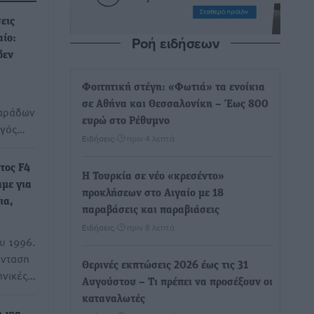
εις
Ροή ειδήσεων
ίο:
δεν
Φοιτητική στέγη: «Φωτιά» τα ενοίκια
σε Αθήνα και Θεσσαλονίκη – Έως 800
ψαράδων
ευρώ στο Ρέθυμνο
ργός…
Ειδήσεις
•
πριν 4 λεπτά
ότος F4
Η Τουρκία σε νέο «κρεσέντο»
με για
προκλήσεων στο Αιγαίο με 18
ια,
παραβάσεις και παραβιάσεις
Ειδήσεις
•
πριν 8 λεπτά
υ 1996.
ένταση
Θερινές εκπτώσεις 2026 έως τις 31
ληνικές…
Αυγούστου – Τι πρέπει να προσέξουν οι
καταναλωτές