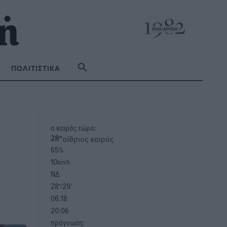
ΠΟΛΙΤΙΣΤΙΚΆ
o καιρός τώρα:
αίθριος καιρός
28
°
65
%
10
km/h
ΝΔ
28
29
°/
°
06:18
20:06
πρόγνωση: