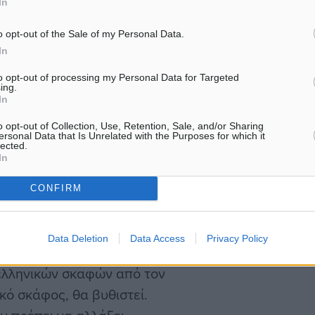
In
o opt-out of the Sale of my Personal Data.
ο
In
to opt-out of processing my Personal Data for Targeted
ρικών υδάτων από σκάφη
ing.
In
ακής και τουρκικά
ό τις αρχές του
o opt-out of Collection, Use, Retention, Sale, and/or Sharing
ersonal Data that Is Unrelated with the Purposes for which it
σεις, με τις 440 να
lected.
In
ς αριθμός τον Αύγουστο
CONFIRM
που ετοιμάζει η Άγκυρα
Data Deletion
Data Access
Privacy Policy
α, Τούρκοι αναλυτές και
 ελληνικών σκαφών από τον
κό σκάφος, θα βυθιστεί.