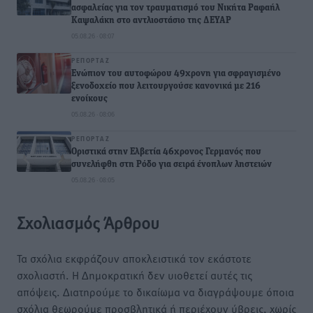
ασφαλείας για τον τραυματισμό του Νικήτα Ραφαήλ
Καψαλάκη στο αντλιοστάσιο της ΔΕΥΑΡ
05.08.26 · 08:07
ΡΕΠΟΡΤΆΖ
Ενώπιον του αυτοφώρου 49χρονη για σφραγισμένο
ξενοδοχείο που λειτουργούσε κανονικά με 216
ενοίκους
05.08.26 · 08:06
ΡΕΠΟΡΤΆΖ
Οριστικά στην Ελβετία 46χρονος Γερμανός που
συνελήφθη στη Ρόδο για σειρά ένοπλων ληστειών
05.08.26 · 08:05
Σχολιασμός Άρθρου
Τα σχόλια εκφράζουν αποκλειστικά τον εκάστοτε
σχολιαστή. Η Δημοκρατική δεν υιοθετεί αυτές τις
απόψεις. Διατηρούμε το δικαίωμα να διαγράψουμε όποια
σχόλια θεωρούμε προσβλητικά ή περιέχουν ύβρεις, χωρίς