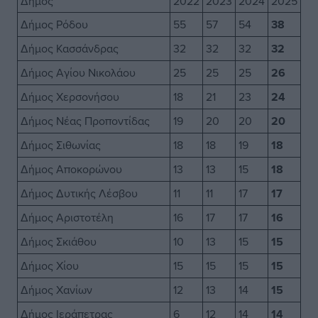
Δήμος
2022
2023
2024
2025
Δήμος Ρόδου
55
57
54
38
Δήμος Κασσάνδρας
32
32
32
32
Δήμος Αγίου Νικολάου
25
25
25
26
Δήμος Χερσονήσου
18
21
23
24
Δήμος Νέας Προποντίδας
19
20
20
20
Δήμος Σιθωνίας
18
18
19
18
Δήμος Αποκορώνου
13
13
15
18
Δήμος Δυτικής Λέσβου
11
11
17
17
Δήμος Αριστοτέλη
16
17
17
16
Δήμος Σκιάθου
10
13
15
15
Δήμος Χίου
15
15
15
15
Δήμος Χανίων
12
13
14
15
Δήμος Ιεράπετρας
6
12
14
14