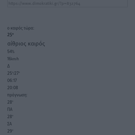
o καιρός τώρα:
25
°
αίθριος καιρός
54
%
16
km/h
Δ
25
27
°/
°
06:17
20:08
πρόγνωση:
28
°
ΠΑ
28
°
ΣΑ
29
°