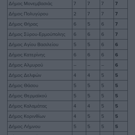
Δήμος Μονεμβασιάς
7
7
7
7
Δήμος Πολυγύρου
2
7
7
7
Δήμος Θήρας
6
5
6
7
Δήμος Σύρου-Ερμούπολης
6
6
6
7
Δήμος Αγίου Βασιλείου
5
5
6
6
Δήμος Κατερίνης
6
6
6
6
Δήμος Αλμυρού
–
–
–
6
Δήμος Δελφών
4
4
5
5
Δήμος Θάσου
5
5
5
5
Δήμος Θερμαϊκού
5
5
5
5
Δήμος Καλαμάτας
4
4
5
5
Δήμος Κορινθίων
4
5
5
5
Δήμος Λήμνου
5
5
5
5