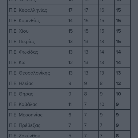
Π.Ε. Κεφαλληνίας
17
17
16
15
Π.Ε. Κορινθίας
14
15
15
15
Π.Ε. Χίου
15
15
15
15
Π.Ε. Πιερίας
13
13
13
15
Π.Ε. Φωκίδας
13
13
14
14
Π.Ε. Κω
12
13
13
14
Π.Ε. Θεσσαλονίκης
13
13
13
13
Π.Ε. Ηλείας
9
9
8
12
Π.Ε. Θήρας
9
8
9
10
Π.Ε. Καβάλας
11
7
10
9
Π.Ε. Μεσσηνίας
6
7
9
9
Π.Ε. Πρέβεζας
7
7
7
9
Π.Ε. Ζακύνθου
5
7
7
8