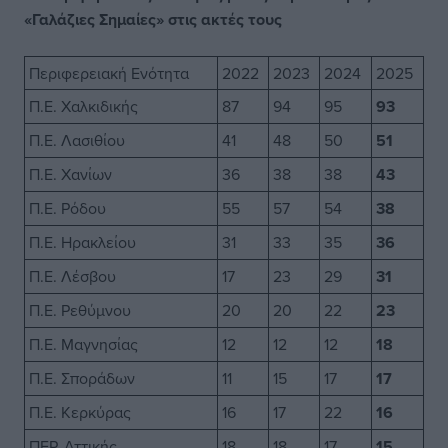
«Γαλάζιες Σημαίες» στις ακτές τους
Περιφερειακή Ενότητα
2022
2023
2024
2025
Π.Ε. Χαλκιδικής
87
94
95
93
Π.Ε. Λασιθίου
41
48
50
51
Π.Ε. Χανίων
36
38
38
43
Π.Ε. Ρόδου
55
57
54
38
Π.Ε. Ηρακλείου
31
33
35
36
Π.Ε. Λέσβου
17
23
29
31
Π.Ε. Ρεθύμνου
20
20
22
23
Π.Ε. Μαγνησίας
12
12
12
18
Π.Ε. Σποράδων
11
15
17
17
Π.Ε. Κερκύρας
16
17
22
16
ΠΕΡ. Αττικής
18
18
17
15