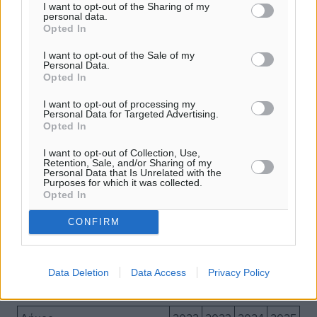
I want to opt-out of the Sharing of my
Π.Ε. Λάρισας
5
5
3
3
personal data.
Opted In
Π.Ε. Σάμου
2
2
2
3
I want to opt-out of the Sale of my
Π.Ε. Μήλου
3
3
3
2
Personal Data.
Opted In
Π.Ε. Αιτωλοακαρνανίας
2
2
2
2
I want to opt-out of processing my
Π.Ε. Βοιωτίας
2
2
2
2
Personal Data for Targeted Advertising.
Opted In
Π.Ε. Λευκάδας
7
6
2
2
I want to opt-out of Collection, Use,
Π.Ε. Άνδρου
1
1
2
1
Retention, Sale, and/or Sharing of my
Personal Data that Is Unrelated with the
Π.Ε. Έβρου
1
1
1
1
Purposes for which it was collected.
Opted In
Π.Ε. Ιθάκης
1
1
1
1
CONFIRM
Οι Δήμοι με τις περισσότερες «Γαλάζιες Σημαίες» στις
Data Deletion
Data Access
Privacy Policy
ακτές τους