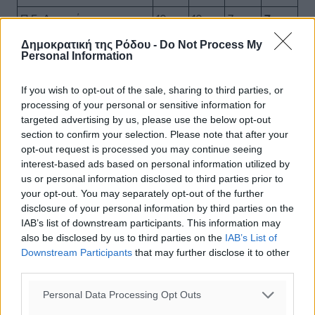
Π.Ε. Λακωνίας
10
10
7
7
Π.Ε. Φθιώτιδας
5
7
7
7
Δημοκρατική της Ρόδου -
Do Not Process My
Personal Information
Π.Ε. Σύρου
6
6
6
7
Π.Ε. Ευβοίας
4
7
6
6
If you wish to opt-out of the sale, sharing to third parties, or
processing of your personal or sensitive information for
Π.Ε. Θάσου
5
5
5
5
targeted advertising by us, please use the below opt-out
section to confirm your selection. Please note that after your
Π.Ε. Λήμνου
5
5
5
5
opt-out request is processed you may continue seeing
Π.Ε. Ξάνθης
4
5
4
5
interest-based ads based on personal information utilized by
us or personal information disclosed to third parties prior to
Π.Ε. Ροδόπης
4
4
4
5
your opt-out. You may separately opt-out of the further
Π.Ε. Αργολίδας
3
5
4
4
disclosure of your personal information by third parties on the
IAB’s list of downstream participants. This information may
Π.Ε. Αρκαδίας
4
4
4
4
also be disclosed by us to third parties on the
IAB’s List of
Downstream Participants
that may further disclose it to other
Π.Ε. Κέας-Κύθνου
3
4
4
4
third parties.
Π.Ε. Πάρου
5
5
4
4
Personal Data Processing Opt Outs
Π.Ε. Αχαΐας
2
2
2
4