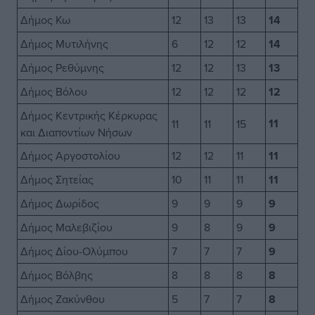
Δήμος Κω
12
13
13
14
Δήμος Μυτιλήνης
6
12
12
14
Δήμος Ρεθύμνης
12
12
13
13
Δήμος Βόλου
12
12
12
12
Δήμος Κεντρικής Κέρκυρας
11
11
11
15
και Διαποντίων Νήσων
Δήμος Αργοστολίου
12
12
11
11
Δήμος Σητείας
10
11
11
11
Δήμος Δωρίδος
9
9
9
9
Δήμος Μαλεβιζίου
9
8
9
9
Δήμος Δίου-Ολύμπου
7
7
7
9
Δήμος Βόλβης
8
8
8
8
Δήμος Ζακύνθου
5
7
7
8