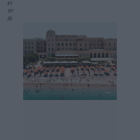
ΚΥ
30
°
ΔΕ