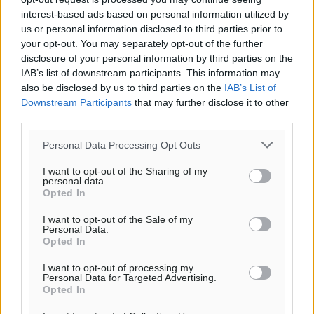
ιστοσελίδες είναι απαραίτητη η χρήση του παρακάτω
interest-based ads based on personal information utilized by
παρεχόμενου συνδέσμου παραπομπής προς το άρθρο
us or personal information disclosed to third parties prior to
της Δημοκρατικής.
your opt-out. You may separately opt-out of the further
disclosure of your personal information by third parties on the
IAB’s list of downstream participants. This information may
also be disclosed by us to third parties on the
IAB’s List of
Downstream Participants
that may further disclose it to other
third parties.
o καιρός τώρα:
Personal Data Processing Opt Outs
26
°
αίθριος καιρός
I want to opt-out of the Sharing of my
personal data.
68
%
Opted In
16
km/h
Δ-ΒΔ
I want to opt-out of the Sale of my
Personal Data.
25
26
°/
°
Opted In
06:18
20:07
I want to opt-out of processing my
Personal Data for Targeted Advertising.
πρόγνωση:
Opted In
30
°