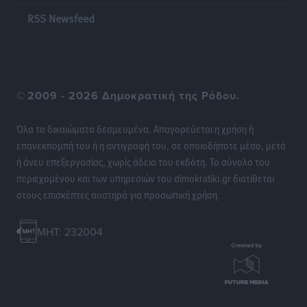
να είναι η Ελλάδα
RSS Newsfeed
Ειδήσεις
•
πριν 12 ώρες
Στη Σύμη η Φαίη Σκορδά επισκέφθηκε την Ιερά Μονή
του Πανορμίτη
©
2009 - 2026 Δημοκρατική της Ρόδου.
Τοπικές Ειδήσεις
•
πριν 12 ώρες
Όλα τα δικαιώματα δεσμευμένα. Απαγορεύεται η χρήση ή
Σερβία: Ανακάμπτουν οι τουριστικές ροές προς την
επανεκπομπή του ή η αντιγραφή του, σε οποιοδήποτε μέσο, μετά
Ελλάδα
ή άνευ επεξεργασίας, χωρίς άδεια του εκδότη. Το σύνολο του
Ειδήσεις
•
πριν 12 ώρες
περιεχομένου και των υπηρεσιών του dimokratiki.gr διατίθεται
στους επισκέπτες αυστηρά για προσωπική χρήση.
Διακοπές στην Κάρπαθο για τον Γιώργο Γεραπετρίτη
Τοπικές Ειδήσεις
•
πριν 12 ώρες
MHT: 232004
Ρόδος: Τραυματίστηκε 53χρονος ναυτικός
Τοπικές Ειδήσεις
•
πριν 12 ώρες