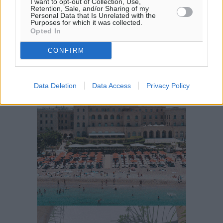
I want to opt-out of Collection, Use,
ΚΥ
Retention, Sale, and/or Sharing of my
29
°
Personal Data that Is Unrelated with the
Purposes for which it was collected.
ΔΕ
Opted In
29
°
ΤΡ
CONFIRM
28
°
ΤΕ
Data Deletion
Data Access
Privacy Policy