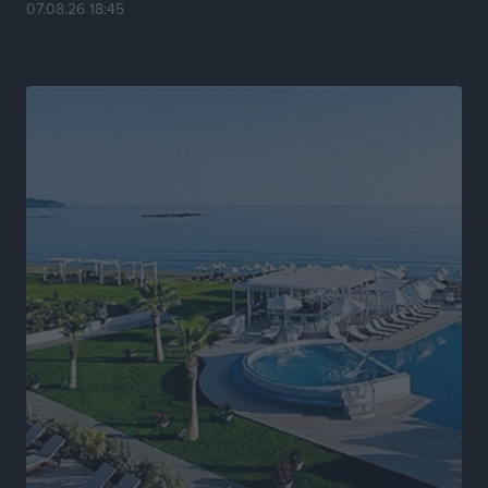
07.08.26 18:45
Νέα αεροσκάφη, drones, δασοκομάντος: Τι έχει
αλλάξει στην Πολιτική Προστασί
Ειδήσεις
•
πριν 9 ώρες
Άδωνις Γεωργιάδης στον RV: “Στο υπουργείο
εξετάζουμε την θεσμοθέτηση τρίτης κατηγορίας
κινήτρων, ειδικά για τα νοσοκομεία στα νησιά”
Τοπικές Ειδήσεις
•
πριν 9 ώρες
Θετικό κλίμα και κοινό όραμα για την ανάδειξη της
ιστορίας της Ρόδου στο Αεροδρόμιο «Διαγόρας»
Τοπικές Ειδήσεις
•
πριν 9 ώρες
Αντώνης Καμπουράκης: «Ένα σπουδαίο έργο
πολιτισμού για τη Ρόδο, που σχεδιάσαμε και
εξασφαλίσαμε τη χρηματοδότησή του, γίνεται
πραγματικότητα»
Τοπικές Ειδήσεις
•
πριν 9 ώρες