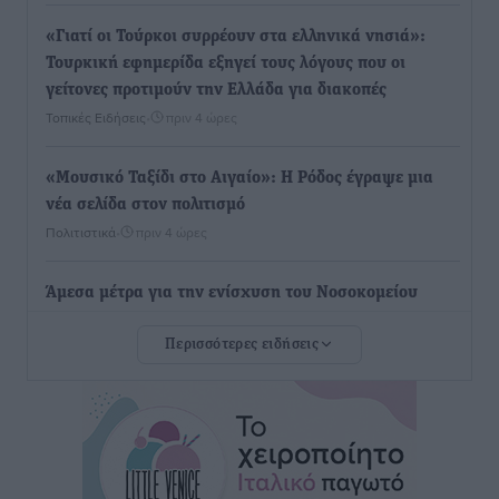
«Γιατί οι Τούρκοι συρρέουν στα ελληνικά νησιά»:
Τουρκική εφημερίδα εξηγεί τους λόγους που οι
γείτονες προτιμούν την Ελλάδα για διακοπές
Τοπικές Ειδήσεις
•
πριν 4 ώρες
«Μουσικό Ταξίδι στο Αιγαίο»: Η Ρόδος έγραψε μια
νέα σελίδα στον πολιτισμό
Πολιτιστικά
•
πριν 4 ώρες
Άμεσα μέτρα για την ενίσχυση του Νοσοκομείου
Ρόδου και αντιμετώπιση των ελλείψεων προσωπικού
Περισσότερες ειδήσεις
ανακοίνωσε ο Άδωνις Γεωργιάδης
Τοπικές Ειδήσεις
•
πριν 4 ώρες
Iατρικός Σύλλογος Ροδου προς Α. Γεωργιάδη:
Στρατηγικές Προτάσεις για την Ενίσχυση της
Δημόσιας Υγείας στη Νησιωτική Ελλάδα και στα