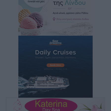
Νοσοκομεία της Γ΄ Ζώνης
Τοπικές Ειδήσεις
•
πριν 4 ώρες
Πάνθηρες: Ξεκίνησαν αισιόδοξοι για την παρθενική
“πτήση” τους
Αθλητικά
•
πριν 5 ώρες
Άρης Αρχαγγέλου: Στο πλευρό του άτυχου Ιάκωβου
Θωμά
Αθλητικά
•
πριν 5 ώρες
Φοίβος: Η μεγάλη επιστροφή του Μπρένο Σαλβατιέρα
Αθλητικά
•
πριν 5 ώρες
Κλεάνθης: Έτοιμες οι κάρτες διαρκείας της νέας
σεζόν
Αθλητικά
•
πριν 5 ώρες