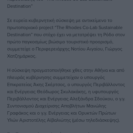
Destination”
Σε ευρεία κυβερνητική σύσκεψη με αντικείμενο το
πρωτοποριακό project “The Rhodes Co-Lab Sustainable
Destination” που στόχο έχει να μετατρέψει τη Ρόδο στον
πρώτο παγκοσμίως βιώσιμο τουριστικό προορισμό,
συμμετείχε ο Περιφερειάρχης Νοτίου Αιγαίου, Γιώργος
Χατζημάρκος.
Η σύσκεψη πραγματοποιήθηκε χθες στην Αθήνα και από
πλευράς κυβέρνησης συμμετείχαν ο υπουργός
Επικρατείας Άκης Σκέρτσος, ο υπουργός Περιβάλλοντος
και Ενέργειας Θεόδωρος Σκυλακάκης, η υφυπουργός
Περιβάλλοντος και Ενέργειας Αλεξάνδρα Σδούκου, ο γ.γ.
Συντονισμού Διαχείρισης Αποβλήτων Μανώλης
Γραφάκος και ο γ.γ. Ενέργειας και Ορυκτών Πρώτων
Υλών Αριστοτέλης Αϊβαλιώτης (μέσω τηλεδιάσκεψης).