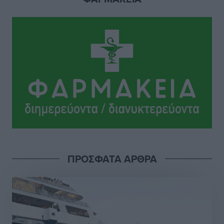
Το Yucatan Show έρχεται στη Ρόδο με τον Frankie
Lluc
Πολιτιστικά
•
πριν 8 ώρες
Σι Τζέι Χάρις: «Να πανηγυρίσουμε πολλές νίκες μαζί»
Αθλητικά
•
πριν 8 ώρες
Ροδήλιος: Ο απολογισμός από το Πανελλήνιο
Πρωτάθλημα Πίστας
Αθλητικά
•
πριν 8 ώρες
ΠΡΟΣΦΑΤΑ ΑΡΘΡΑ
Διαγόρας: Μετεγγραφικό ντεμαράζ
Αθλητικά
•
πριν 8 ώρες
Γ.Σ. Διαγόρας: Εντατική προετοιμασία και επιστροφή
Ρίζου στις Ακαδημίες