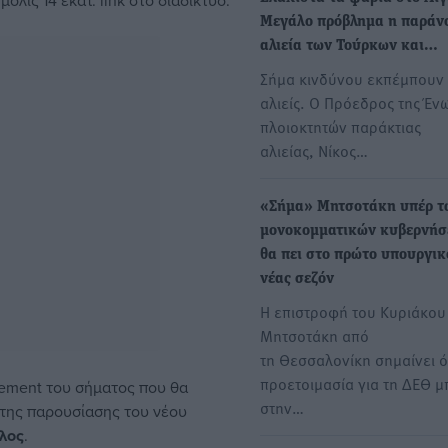
όλις 14 εκατ. link στο διαδίκτυο.
Μεγάλο πρόβλημα η παράν
αλιεία των Τούρκων και…
Σήμα κινδύνου εκπέμπουν 
αλιείς. Ο Πρόεδρος της Έν
πλοιοκτητών παράκτιας
αλιείας, Νίκος…
«Σήμα» Μητσοτάκη υπέρ τ
μονοκομματικών κυβερνήσε
θα πει στο πρώτο υπουργικ
νέας σεζόν
Η επιστροφή του Κυριάκου
Μητσοτάκη από
τη Θεσσαλονίκη σημαίνει ότ
προετοιμασία για τη ΔΕΘ μ
cement του σήματος που θα
στην…
 της παρουσίασης του νέου
λος
.