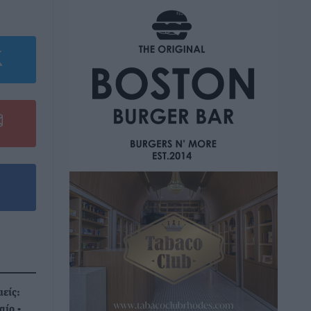
ιείς:
αίο -