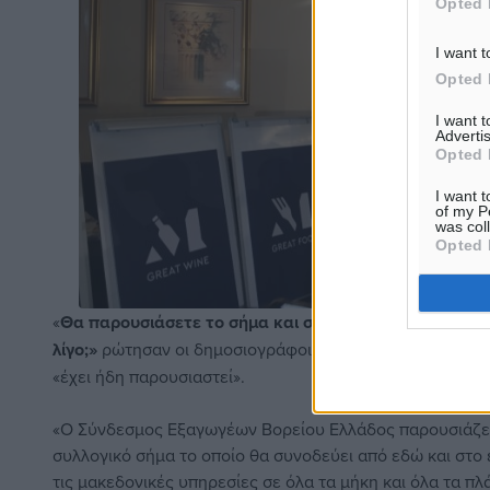
Opted 
I want t
Opted 
I want 
Advertis
Opted 
I want t
of my P
was col
Opted 
«
Θα παρουσιάσετε το σήμα και στον Ζόραν Ζάεφ τον ο
λίγο;»
ρώτησαν οι δημοσιογράφοι τον
Κυριάκο Μητσοτά
«έχει ήδη παρουσιαστεί».
«Ο Σύνδεσμος Εξαγωγέων Βορείου Ελλάδος παρουσιάζει
συλλογικό σήμα το οποίο θα συνοδεύει από εδώ και στο 
τις μακεδονικές υπηρεσίες σε όλα τα μήκη και όλα τα πλ