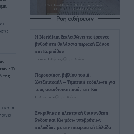
ομη
Ροή ειδήσεων
οι
ωσης
Η Meridiam ξεκλειδώνει τις έρευνες
βυθού στη θαλάσσια περιοχή Κάσου
και Καρπάθου
Τοπικές Ειδήσεις
•
πριν 5 ώρες
ων
ων - Τι
Παρουσίαση βιβλίου του Α.
ό της
Χατζημιχαήλ – Τιμητική εκδήλωση για
τους αυτοδιοικητικούς της Κω
Πολιτιστικά
•
πριν 6 ώρες
ι και η
Εγκρίθηκε η ηλεκτρική διασύνδεση
παίνει
Ρόδου και Κω μέσω υποβρύχιων
καλωδίων με την ηπειρωτική Ελλάδα