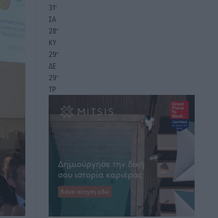
31
°
ΣΑ
28
°
ΚΥ
29
°
ΔΕ
29
°
ΤΡ