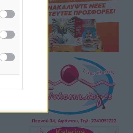
Hotels – Χατζηλαζάρου – Προχωρά
καινούργιο ξενοδοχείο στην Κω
Τοπικές Ειδήσεις
•
πριν 8 ώρες
Αυτοκίνητο μπήκε παράνομα σε
μονόδρομο στο Μαστιχάρι –
Αναποδογύρισε όχημα με μητέρα και
5χρονο παιδί
Τοπικές Ειδήσεις
•
πριν 8 ώρες
“Η Ευρώπη αντιμετώπιζε το
προσφυγικό σαν ταινία τρόμου” – Η
συγκλονιστική μαρτυρία της Χαρούλας
Γιασιράνη στον RV για τα γεγονότα που
οδήγησαν στο Σύμφωνο της Λέρου
Τοπικές Ειδήσεις
•
πριν 8 ώρες
Συναυλία με τον Γιάννη Κότσιρα στις