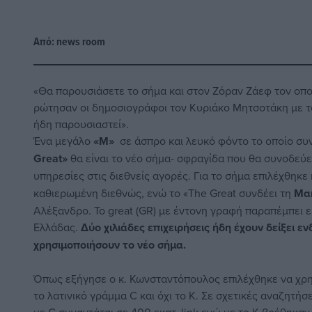
Από:
news room
«Θα παρουσιάσετε το σήμα και στον Ζόραν Ζάεφ τον οποί
ρώτησαν οι δημοσιογράφοι τον Κυριάκο Μητσοτάκη με το
ήδη παρουσιαστεί».
Ένα μεγάλο
«Μ»
σε άσπρο και λευκό φόντο το οποίο σ
Great»
θα είναι το νέο σήμα- σφραγίδα που θα συνοδεύει
υπηρεσίες στις διεθνείς αγορές. Για το σήμα επιλέχθηκε
καθιερωμένη διεθνώς, ενώ το «Τhe Great συνδέει τη
Μα
Αλέξανδρο
. Το great (GR) με έντονη γραφή παραπέμπει 
Ελλάδας.
Δύο χιλιάδες επιχειρήσεις ήδη έχουν δείξει ε
χρησιμοποιήσουν το νέο σήμα.
Όπως εξήγησε ο κ. Κωνσταντόπουλος επιλέχθηκε να χρη
το λατινικό γράμμα C και όχι το K. Σε σχετικές αναζητή