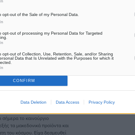
αγαθών με την…
In
o opt-out of the Sale of my Personal Data.
In
to opt-out of processing my Personal Data for Targeted
ing.
In
o opt-out of Collection, Use, Retention, Sale, and/or Sharing
ersonal Data that Is Unrelated with the Purposes for which it
lected.
In
CONFIRM
ποίο θα συναντήσετε σε
κη
με τον τελευταίο να απαντά ότι
Data Deletion
Data Access
Privacy Policy
 σήμερα το καινούργιο
εξής τα μακεδονικά προϊόντα και
άτη του κόσμου. Είχα δεσμευθεί