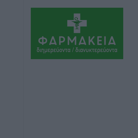
Αθλητικά
•
πριν 9 ώρες
Ιάλυσος Β’: Νωρίς νωρίς μπήκαν στα
βάσανα της προετοιμασίας
Αθλητικά
•
πριν 9 ώρες
Εθνικός Αρχίπολης: Μεγάλο βήμα
προόδου η ίδρυση Ακαδημίας
Αθλητικά
•
πριν 9 ώρες
Ιππότες: Με το βλέμμα στραμμένο στο
μέλλον
Αθλητικά
•
πριν 9 ώρες
ΠΑΜΕ ΣΤΟΙΧΗΜΑ: Περισσότερα από 95
εκατομμύρια ευρώ σε κέρδη μοίρασε
τον Ιούλιο
Αθλητικά
•
πριν 9 ώρες