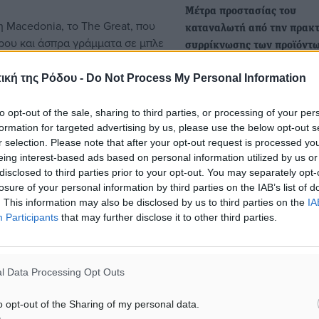
Μέτρα προστασίας του
 Macedonia, το The Great, που
καταναλωτή από την πρακ
ρου και άσπρα γράμματα σε μπλε
συρρίκνωσης των προϊόντ
στην Συμφωνία των Πρεσπών, ο
χωρίς μείωση τιμής ζητά ο
ς τη χαρακτήρισε, προσθέτοντας
ική της Ρόδου -
Do Not Process My Personal Information
Δημήτρης…
ς ημέρες συναντήσαμε τον τότε
Μέτρα για
που μας αφουγκράστηκε».
to opt-out of the sale, sharing to third parties, or processing of your per
την αντιμετώπιση παραπλα
formation for targeted advertising by us, please use the below opt-out s
πρακτικών που παρατηρού
r selection. Please note that after your opt-out request is processed y
ΣΕΒΕ) παρουσία του
στις περισσότερες χώρες τ
eing interest-based ads based on personal information utilized by us or
ι στη
Θεσσαλονίκη
για να
ΕΕ, μείωσης της ποσότητας
disclosed to third parties prior to your opt-out. You may separately opt-
προϊόντων ενώ…
losure of your personal information by third parties on the IAB’s list of
. This information may also be disclosed by us to third parties on the
IA
Participants
that may further disclose it to other third parties.
ΑΑΔΕ: “Ψηφιακό μάτι” στ
διακίνηση όλων των προϊό
real time
l Data Processing Opt Outs
Στο “ψηφιακό ραντάρ” της
μπαίνει η διακίνηση 155.41
o opt-out of the Sharing of my personal data.