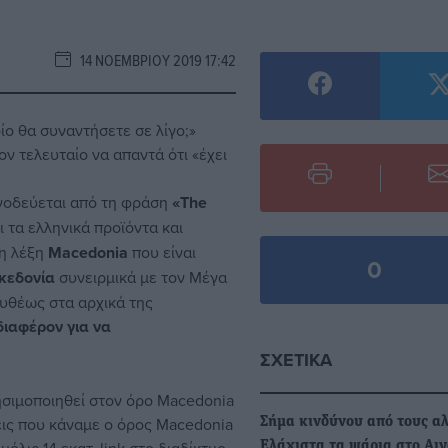
14 ΝΟΕΜΒΡΊΟΥ 2019 17:42
ο θα συναντήσετε σε λίγο;»
ν τελευταίο να απαντά ότι «έχει
υνοδεύεται από τη φράση
«Τhe
 τα ελληνικά προϊόντα και
 η λέξη
Macedonia
που είναι
0
κεδονία
συνειρμικά με τον
Μέγα
ευθέως στα αρχικά της
νδιαφέρον για να
ΣΧΕΤΙΚΆ
σιμοποιηθεί στον όρο Macedonia
σεις που κάναμε ο όρος Macedonia
Σήμα κινδύνου από τους αλ
Ελάχιστα τα ψάρια στο Αιγ