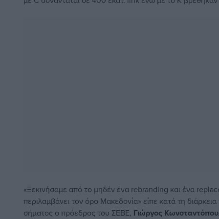
με C συναντάται σε 400 εκατ. link ενώ με το K βρέθηκαν μ
«Ξεκινήσαμε από το μηδέν ένα rebranding και ένα repla
περιλαμβάνει τον όρο Μακεδονία» είπε κατά τη διάρκεια
σήματος ο πρόεδρος του ΣΕΒΕ,
Γιώργος Κωνσταντόπου