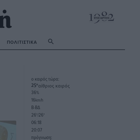
ΠΟΛΙΤΙΣΤΙΚΆ
o καιρός τώρα:
αίθριος καιρός
25
°
36
%
16
km/h
Β-ΒΔ
26
26
°/
°
06:18
20:07
πρόγνωση: