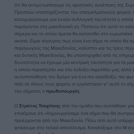
ότι θα αντιμετωπίσουμε τις αρνητικές συνέπειες της
Συμ
Πρεσπών
υποστηρίζοντας του επαγγελματικούς φορείς 
κατοχυρώσουμε μια ενιαία συλλογική ταυτότητα η οποία 
παράγονται στη μακεδονική γη. Πιστεύω ότι αυτό το κα
σήμερα και το οποίο άμεσα θα κατατεθεί στο ευρωπαϊκό 
σκοπό. Είμαι σίγουρος πως είναι ένα σήμα το οποίο θα α
παραγωγούς της Μακεδονίας, καλύπτει και τις τρεις περι
και δυτικής Μακεδονίας, θα υποστηριχθεί από τις επιχειρ
δυνατότητα να έχουμε μία κεντρική ταυτότητα για τα μα
η οποία παραπέμπει και στο ένδοξο παρελθόν μας αλλά 
αυτοπεποίθηση τον δρόμο για ένα πιο αισιόδοξο, πιο φω
πάλι σε όλους τους φορείς οι εργάστηκαν γι’ αυτό το σ
του σήματος ο
πρωθυπουργός
.
Ο
Στράτος Τσαχπίνης
από την ομάδα που συστάθηκε για
επισήμανε ότι «δημιουργήσαμε ένα σήμα που θα συντρο
προέρχονται από την Μακεδονία. Πίσω από αυτό υπάρχε
φτάσουμε στο τελικό αποτέλεσμα. Καταλήξαμε στο M είνα