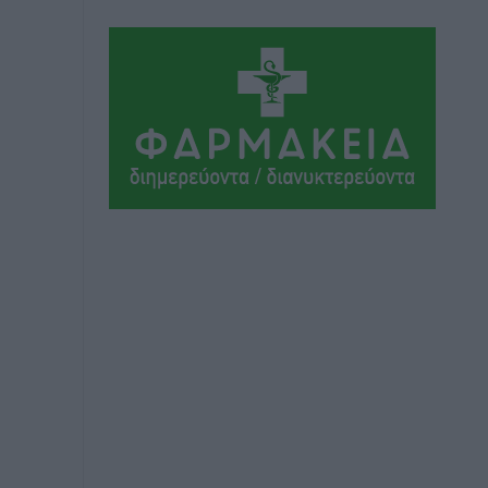
Ήλιο κάτω από τα δοκάρια
Αθλητικά
•
πριν 9 ώρες
Κατταβιά: Πρόεδρος ο Μανώλης
Φραντζής, απέκτησε τον νεαρό
Καρακασιάν
Αθλητικά
•
πριν 9 ώρες
Ιάλυσος: Ένας Οικονομίδης στο…
Οικονομίδειο!
Αθλητικά
•
πριν 10 ώρες
Ηρακλής Μαριτσών: “Πρώτη” με δύο
ακόμα παρόντες, πάει κανονικά στον
Σωτήρα
Αθλητικά
•
πριν 10 ώρες
Ανατροπές στη Δημοτική Επιτροπή