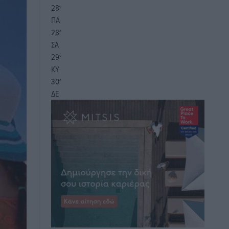
28
°
ΠΑ
28
°
ΣΑ
29
°
ΚΥ
30
°
ΔΕ