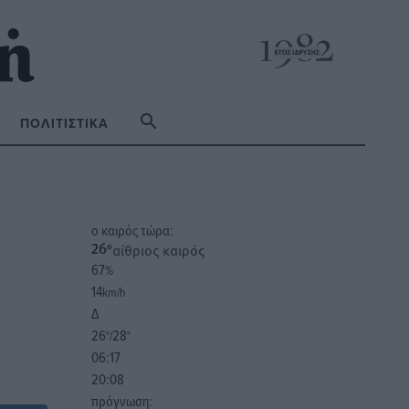
ΠΟΛΙΤΙΣΤΙΚΆ
o καιρός τώρα:
αίθριος καιρός
26
°
67
%
14
km/h
Δ
26
28
°/
°
06:17
20:08
πρόγνωση: