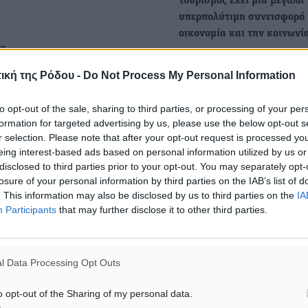
τουρισμός έχει μια μεγάλη
υπερπολύτιμη συνεισφορά
οικονομία και την κοινωνί
ζεται στη
«Είναι υποχρέωση της Πολι
επιχειρήσεις καταλυμάτων,
σε όλες τις εκφάνσεις της 
ική της Ρόδου -
Do Not Process My Personal Information
φροντίζει ώστε…
τών τουριστικών
οι κλάδοι καταλυμάτων και
to opt-out of the sale, sharing to third parties, or processing of your per
formation for targeted advertising by us, please use the below opt-out s
Η στεγαστική κρίση και το
της τουριστικής
r selection. Please note that after your opt-out request is processed y
πρόβλημα με τα «άγνωστα
σεις, ή το 12% του συνόλου
eing interest-based ads based on personal information utilized by us or
ακίνητα Δήμων - Δημοσίου
disclosed to third parties prior to your opt-out. You may separately opt-
losure of your personal information by third parties on the IAB’s list of
Η χρήση, αφού πρώτα βέβαι
. This information may also be disclosed by us to third parties on the
IA
συστηματική καταγραφή, τ
Participants
that may further disclose it to other third parties.
ς χονδρικού και λιανικού
δημοσίων ακινήτων, ιδίως
ιστικές περιοχές μεγάλος
κά του λιανικού εμπορίου,
l Data Processing Opt Outs
 άλλα λόγια ο τουρισμός
o opt-out of the Sharing of my personal data.
ται σε χιλιάδες