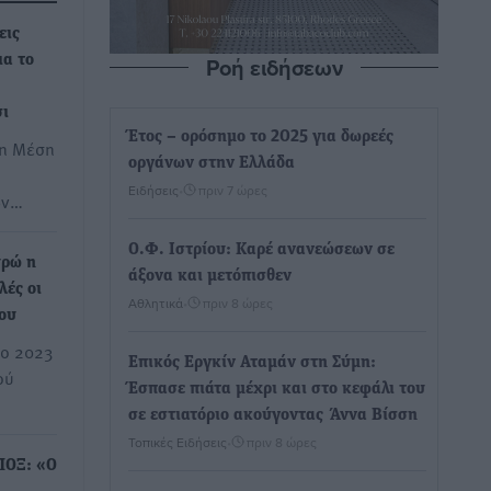
εις
Ροή ειδήσεων
ια το
σι
Έτος – ορόσημο το 2025 για δωρεές
τη Μέση
οργάνων στην Ελλάδα
Ειδήσεις
•
πριν 7 ώρες
ων…
Ο.Φ. Ιστρίου: Καρέ ανανεώσεων σε
υρώ η
άξονα και μετόπισθεν
λές οι
Αθλητικά
•
πριν 8 ώρες
ίου
το 2023
Επικός Εργκίν Αταμάν στη Σύμη:
ού
Έσπασε πιάτα μέχρι και στο κεφάλι του
σε εστιατόριο ακούγοντας Άννα Βίσση
Τοπικές Ειδήσεις
•
πριν 8 ώρες
ΠΟΞ: «Ο