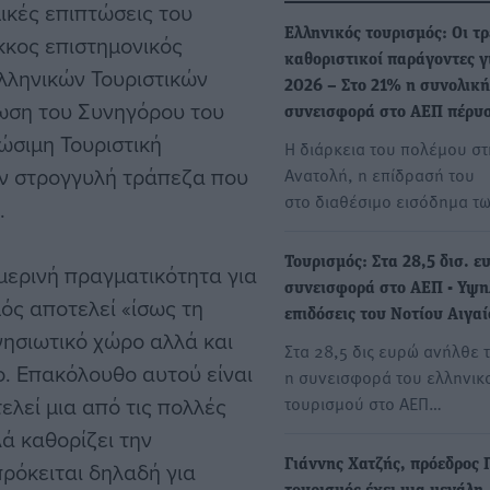
μικές επιπτώσεις του
Ελληνικός τουρισμός: Οι τρ
κκος επιστημονικός
καθοριστικοί παράγοντες γ
λληνικών Τουριστικών
2026 – Στο 21% η συνολική
λωση του Συνηγόρου του
συνεισφορά στο ΑΕΠ πέρυ
ώσιμη Τουριστική
Η διάρκεια του πολέμου σ
ην στρογγυλή τράπεζα που
Ανατολή, η επίδρασή του
στο διαθέσιμο εισόδημα τ
.
Τουρισμός: Στα 28,5 δισ. ε
ημερινή πραγματικότητα για
συνεισφορά στο ΑΕΠ - Υψη
ός αποτελεί «ίσως τη
επιδόσεις του Νοτίου Αιγα
νησιωτικό χώρο αλλά και
Στα 28,5 δις ευρώ ανήλθε 
. Επακόλουθο αυτού είναι
η συνεισφορά του ελληνικ
ελεί μια από τις πολλές
τουρισμού στο ΑΕΠ…
ά καθορίζει την
πρόκειται δηλαδή για
Γιάννης Χατζής, πρόεδρος 