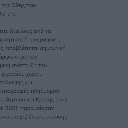
ι της 59ης που
λό της.
τα, ένα ίσως από τα
αρνητικές δημογραφικές
ις, προβλέπεται σημαντική
Σύμφωνα με τον
ομική ανάπτυξη του
ι χερσαίου χώρου
τάλειψης και
ς απογραφές πληθυσμού
υ Αιγαίου και Κρήτης είναι
και 2021, παρουσίασαν
αντίστοιχα) έναντι μείωσης