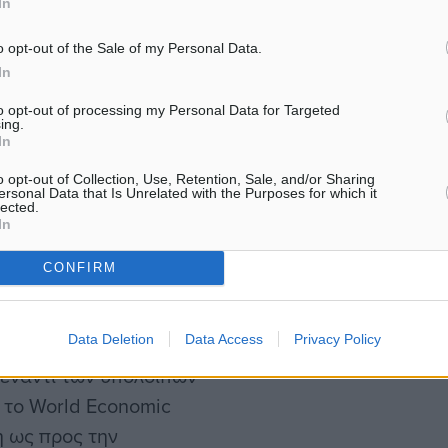
In
.
o opt-out of the Sale of my Personal Data.
γενή τομέα και τις
In
ην ανάπτυξη της
to opt-out of processing my Personal Data for Targeted
ing.
άλιστα με πρόσφατη
In
α στην Ελλάδα,
o opt-out of Collection, Use, Retention, Sale, and/or Sharing
 χρησιμοποιούνται στους
ersonal Data that Is Unrelated with the Purposes for which it
lected.
έρχεται από εγχώριους
In
CONFIRM
μεγαλύτερη από την
Data Deletion
Data Access
Privacy Policy
ίλεται στη μεγαλύτερη
 έναντι των υπολοίπων
 το World Economic
η ως προς την