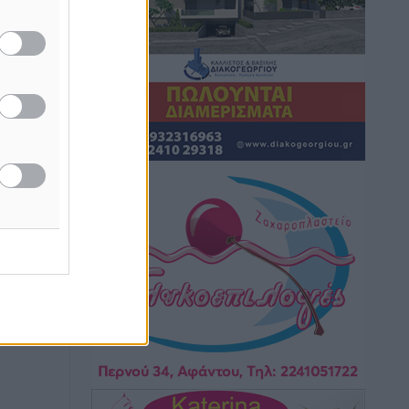
Κικίλιας: Μειώθηκαν κατά 34% οι
μεταναστευτικές ροές στα θαλάσσια
σύνορα
Ειδήσεις
•
πριν 9 ώρες
Κως: Γερμανός τουρίστας κέρδισε
αποζημίωση 900 ευρώ επειδή δεν
βρήκε ξαπλώστρες στις οικογενειακές
διακοπές του
Τοπικές Ειδήσεις
•
πριν 9 ώρες
Ο γεωεντοπισμός μέσω 112 «έσωσε»
Δανό περιπατητή στη Ρόδο
Τοπικές Ειδήσεις
•
πριν 9 ώρες
Σύμη: Ανασύρθηκε σορός άνδρα –