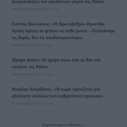
ξανασχεδιάζει τον επενδυτικό χάρτη της Ρόδου
Τοπικές Ειδήσεις
•
πριν 1 ώρα
Γιάννης Βασιλάκης: «Η Πρωτοβάθμια Φροντίδα
Υγείας πρέπει να φτάνει σε κάθε γωνιά – Ενισχύουμε
τις δομές, δεν τις αποδυναμώνουμε»
Συνεντεύξεις
•
πριν 1 ώρα
Ιδρυμα Ωνάση: Το όραμα πίσω από τα δύο νέα
σχολεία της Ρόδου
Συνεντεύξεις
•
πριν 1 ώρα
Μιχάλης Χουρδάκης: «Η χώρα χρειάζεται μια
αξιόπιστη εναλλακτική κυβερνητική πρόταση»
Συνεντεύξεις
•
πριν 1 ώρα
Σεβ. Μητροπολίτης Ρόδου κ. Κύριλλος: «Ο Αύγουστος
Περισσότερες ειδήσεις
είναι ο μήνας της Παναγίας και η Θεία Λειτουργία η