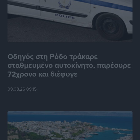
Χωρίς υποχρεωτική παρουσία μικρών στη 12άδα
Αθλητικά
•
πριν 21 ώρες
Ο Πελεκάνος, οι ανεμογεννήτριες και μια κοινότητα
που κανείς δεν ρώτησε
Δημο-Κρίσεις
•
πριν 21 ώρες
Οδηγός στη Ρόδο τράκαρε
Η Ρόδος περιμένει και οι θεσμοί της λογομαχούν
σταθμευμένο αυτοκίνητο, παρέσυρε
Δημο-Κρίσεις
•
πριν 21 ώρες
72χρονο και διέφυγε
Τα Γλυπτά του Παρθενώνα ως προσωπικό δώρο στον
09.08.26 09:15
Τραμπ
Δημο-Κρίσεις
•
πριν 22 ώρες
Το στενό της Κρεμαστής μπήκε στη λίστα των 7
θαυμάτων της αναμονής
Δημο-Κρίσεις
•
πριν 22 ώρες