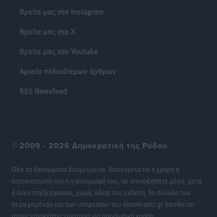
Βρείτε μας στο Instagram
Αθλητικά
•
πριν 23 ώρες
Βρείτε μας στο X
Σταυρός Καλυθιών: Απέκτησε και την Ειρήνη
Καρελλάκη
Βρείτε μας στο Youtube
Αθλητικά
•
πριν 23 ώρες
Αρχείο παλαιότερων άρθρων
Πρωτάθλημα Καλαθοσφαίρισης Δικηγορικών
RSS Newsfeed
Συλλόγων Ελλάδας και Κύπρου: Η Ρόδος φιλοξένησε
με επιτυχία την 17η διοργάνωση
Αθλητικά
•
πριν 23 ώρες
©
2009 - 2026 Δημοκρατική της Ρόδου.
Φοιτητική στέγη: «Φωτιά» τα ενοίκια σε Αθήνα και
Θεσσαλονίκη – Έως 800 ευρώ στο Ρέθυμνο
Όλα τα δικαιώματα δεσμευμένα. Απαγορεύεται η χρήση ή
Ειδήσεις
•
πριν 24 ώρες
επανεκπομπή του ή η αντιγραφή του, σε οποιοδήποτε μέσο, μετά
ή άνευ επεξεργασίας, χωρίς άδεια του εκδότη. Το σύνολο του
Η Τουρκία σε νέο «κρεσέντο» προκλήσεων στο Αιγαίο
περιεχομένου και των υπηρεσιών του dimokratiki.gr διατίθεται
με 18 παραβάσεις και παραβιάσεις
στους επισκέπτες αυστηρά για προσωπική χρήση.