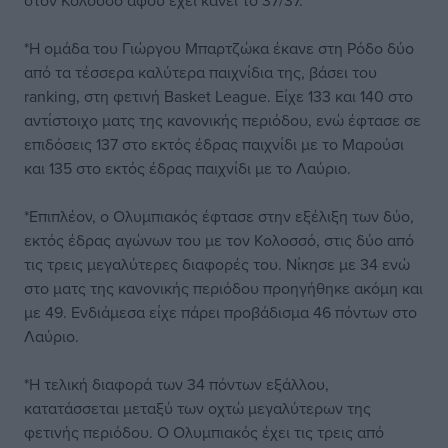
στον Κολοσσό αφού έχει κάνει το 37/37.
*Η ομάδα του Γιώργου Μπαρτζώκα έκανε στη Ρόδο δύο
από τα τέσσερα καλύτερα παιχνίδια της, βάσει του
ranking, στη φετινή Basket League. Είχε 133 και 140 στο
αντίστοιχο ματς της κανονικής περιόδου, ενώ έφτασε σε
επιδόσεις 137 στο εκτός έδρας παιχνίδι με το Μαρούσι
και 135 στο εκτός έδρας παιχνίδι με το Λαύριο.
*Επιπλέον, ο Ολυμπιακός έφτασε στην εξέλιξη των δύο,
εκτός έδρας αγώνων του με τον Κολοσσό, στις δύο από
τις τρεις μεγαλύτερες διαφορές του. Νίκησε με 34 ενώ
στο ματς της κανονικής περιόδου προηγήθηκε ακόμη και
με 49. Ενδιάμεσα είχε πάρει προβάδισμα 46 πόντων στο
Λαύριο.
*Η τελική διαφορά των 34 πόντων εξάλλου,
κατατάσσεται μεταξύ των οχτώ μεγαλύτερων της
φετινής περιόδου. Ο Ολυμπιακός έχει τις τρεις από