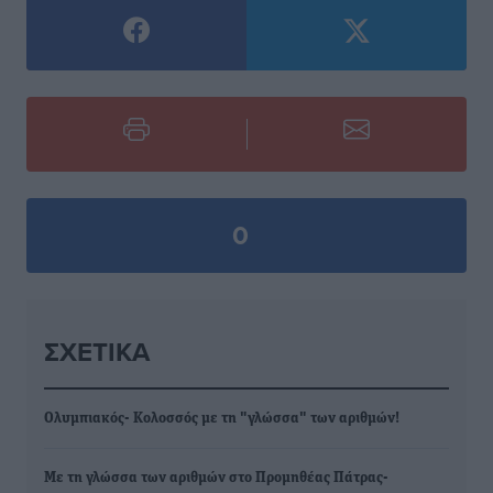
0
ΣΧΕΤΙΚΆ
Ολυμπιακός- Κολοσσός με τη "γλώσσα" των αριθμών!
Με τη γλώσσα των αριθμών στο Προμηθέας Πάτρας-