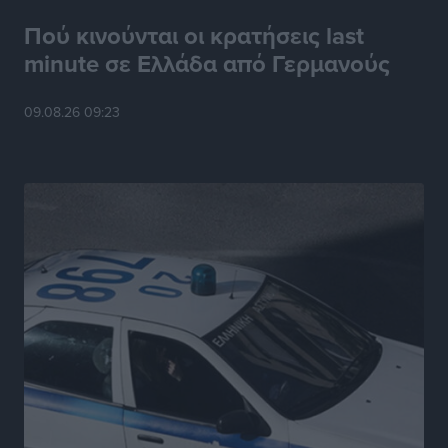
Στον Άγιο Νικόλαο Χάλκης ανοίγει ξανά το
Πού κινούνται οι κρατήσεις last
ανανεωμένο εκκλησιαστικό μουσείο από τη Λέσχη
minute σε Ελλάδα από Γερμανούς
Lions Χάλκης
Τοπικές Ειδήσεις
•
πριν 15 ώρες
09.08.26 09:23
Ρόδος: «Βουλιάζει» από τουρίστες – Πάνω από 1 εκατ.
επιβάτες και 55 κρουαζιερόπλοια
Τοπικές Ειδήσεις
•
πριν 15 ώρες
Γ’ Εθνική Κατηγορία: Οι ημερομηνίες των
αγωνιστικών της κανονικής περιόδου
Αθλητικά
•
πριν 21 ώρες
Συνελήφθησαν δύο άτομα στην Κάρπαθο για άγρα
πελατών
Τοπικές Ειδήσεις
•
πριν 21 ώρες