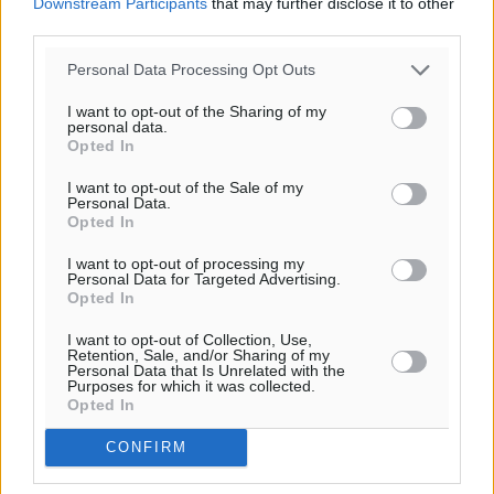
Downstream Participants
that may further disclose it to other
third parties.
Υπενθύμιση:
Personal Data Processing Opt Outs
I want to opt-out of the Sharing of my
Για την μερική αναπαραγωγή της είδησης από άλλες
personal data.
Opted In
ιστοσελίδες είναι απαραίτητη η χρήση του παρακάτω
παρεχόμενου συνδέσμου παραπομπής προς το άρθρο
I want to opt-out of the Sale of my
της Δημοκρατικής.
Personal Data.
Opted In
I want to opt-out of processing my
Personal Data for Targeted Advertising.
Opted In
I want to opt-out of Collection, Use,
o καιρός τώρα:
Retention, Sale, and/or Sharing of my
Personal Data that Is Unrelated with the
29
°
Purposes for which it was collected.
αίθριος καιρός
Opted In
55
%
CONFIRM
8
km/h
Β