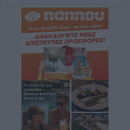
καρδιά της ζωής της Εκκλησίας»
Συνεντεύξεις
•
πριν 1 ώρα
Πρέσβης της Βραζιλίας: «Η Ελλάδα και η Βραζιλία
έχουν τεράστιες ευκαιρίες συνεργασίας – Η Ρόδος
μπορεί να διαδραματίσει σημαντικό ρόλο»
Συνεντεύξεις
•
πριν 1 ώρα
Τσαμπίκα Διαμαντή: Η Ρόδος δεν μπορεί να σχεδιάζει
το μέλλον της μέσα στην αβεβαιότητα
Συνεντεύξεις
•
πριν 1 ώρα
Η υπογεννητικότητα βάζει λουκέτο σε 11 σχολεία
Πρωτοβάθμιας στα Δωδεκάνησα
Ρεπορτάζ
•
πριν 1 ώρα
Κ. Σπανός: Παρά την αυξημένη τουριστική κίνηση, η