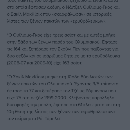
τους παίκτες του Ολυμπιακού, ξεχωριστά είναι κι αυτά
στα οποία έφτασαν ακόμη, ο Νάιτζελ Ουίλιαμς-Γκος και
ο Σακίλ ΜακΚίσικ που «σκαρφάλωσαν» σε ιστορικές
λίστες των ξένων παικτών των «ερυθρόλευκων».
*Ο Ουίλιαμς-Γκος είχε τρεις ασίστ και με αυτές μπήκε
στην 5άδα των ξένων πασέρ του Ολυμπιακού. Έφτασε
τις 164 και ξεπέρασε τον Σκούνι Πεν που παίζοντας για
δύο σεζόν και σε ισάριθμες θητείες με τα ερυθρόλευκα
(2006-07 και 2009-10) είχε 163 ασίστ.
*Ο Σακίλ ΜακΚίσικ μπήκε στη 10άδα δύο λιστών των
ξένων παικτών του Ολυμπιακού. Έχοντας 3/5 τρίποντα,
έφτασε τα 77 και ξεπέρασε τον Τζέιμς Ρόμπινσον που
είχε 75 στη σεζόν 1999-2000. Κλέβοντας παράλληλα
δύο φορές την μπάλα, έφτασε στα 61 κλεψίματα και στη
10η θέση της λίστας των ξένων των «ερυθρόλευκων»
τον αείμνηστο Ρόι Τάρπλεϊ.