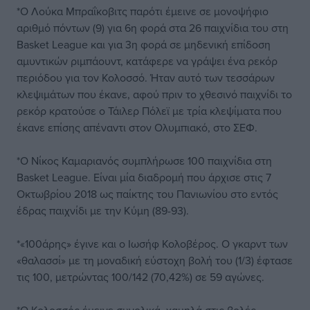
*Ο Λούκα Μπραΐκοβιτς παρότι έμεινε σε μονοψήφιο
αριθμό πόντων (9) για 6η φορά στα 26 παιχνίδια του στη
Basket League και για 3η φορά σε μηδενική επίδοση
αμυντικών ριμπάουντ, κατάφερε να γράψει ένα ρεκόρ
περιόδου για τον Κολοσσό. Ήταν αυτό των τεσσάρων
κλεψιμάτων που έκανε, αφού πριν το χθεσινό παιχνίδι το
ρεκόρ κρατούσε ο Τάιλερ Πόλεϊ με τρία κλεψίματα που
έκανε επίσης απέναντι στον Ολυμπιακό, στο ΣΕΦ.
*Ο Νίκος Καμαριανός συμπλήρωσε 100 παιχνίδια στη
Basket League. Είναι μία διαδρομή που άρχισε στις 7
Οκτωβρίου 2018 ως παίκτης του Πανιωνίου στο εντός
έδρας παιχνίδι με την Κύμη (89-93).
*«100άρης» έγινε και ο Ιωσήφ Κολοβέρος. Ο γκαρντ των
«θαλασσί» με τη μοναδική εύστοχη βολή του (1/3) έφτασε
τις 100, μετρώντας 100/142 (70,42%) σε 59 αγώνες.