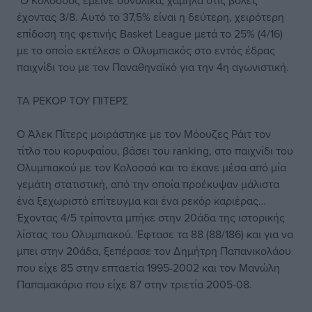
*Ο Κολοσσός έμεινε συνολικά, χαμηλά στις βολές
έχοντας 3/8. Αυτό το 37,5% είναι η δεύτερη, χειρότερη
επίδοση της φετινής Basket League μετά το 25% (4/16)
με το οποίο εκτέλεσε ο Ολυμπιακός στο εντός έδρας
παιχνίδι του με τον Παναθηναϊκό για την 4η αγωνιστική.
ΤΑ ΡΕΚΟΡ ΤΟΥ ΠΙΤΕΡΣ
Ο Άλεκ Πίτερς μοιράστηκε με τον Μόουζες Ράιτ τον
τίτλο του κορυφαίου, βάσει του ranking, στο παιχνίδι του
Ολυμπιακού με τον Κολοσσό και το έκανε μέσα από μία
γεμάτη στατιστική, από την οποία προέκυψαν μάλιστα
ένα ξεχωριστό επίτευγμα και ένα ρεκόρ καριέρας…
Έχοντας 4/5 τρίποντα μπήκε στην 20άδα της ιστορικής
λίστας του Ολυμπιακού. Έφτασε τα 88 (88/186) και για να
μπει στην 20άδα, ξεπέρασε τον Δημήτρη Παπανικολάου
που είχε 85 στην επταετία 1995-2002 και τον Μανώλη
Παπαμακάριο που είχε 87 στην τριετία 2005-08.