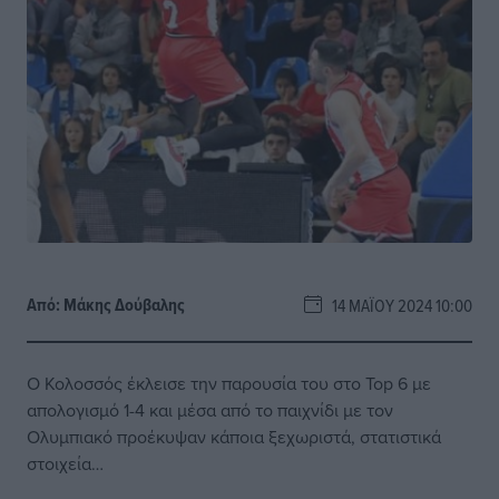
Από:
Μάκης Δούβαλης
14 ΜΑΪ́ΟΥ 2024 10:00
Ο Κολοσσός έκλεισε την παρουσία του στο Top 6 με
απολογισμό 1-4 και μέσα από το παιχνίδι με τον
Ολυμπιακό προέκυψαν κάποια ξεχωριστά, στατιστικά
στοιχεία…