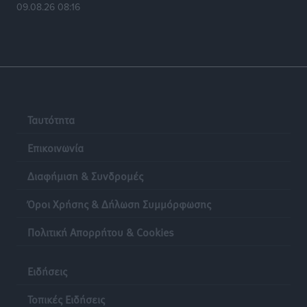
09.08.26 08:16
15 Αυγούστου 2026: Πώς θα πληρωθούν όσοι
εργαστούν την αργία – Τι ισχύει για πενθήμερο,
εξαήμερο και άδειες
Ειδήσεις
•
πριν 22 ώρες
Ταυτότητα
Πλούσιο πολιτιστικό πρόγραμμα τον Αύγουστο από
τον Δήμο Ρόδου
Επικοινωνία
Πολιτιστικά
•
πριν 22 ώρες
Διαφήμιση & Συνδρομές
Βασίλης Υψηλάντης: Ξεμπλοκάρει η έκδοση και
Όροι Χρήσης & Δήλωση Συμμόρφωσης
παραχώρηση οριστικών τίτλων κυριότητας για 224
εργατικές κατοικίες στη Ρόδο
Πολιτική Απορρήτου & Cookies
Τοπικές Ειδήσεις
•
πριν 22 ώρες
Ειδήσεις
ΣΕΓΑΣ: Πιστώθηκαν τα έξοδα μετακίνησης του
Πανελληνίου Πρωταθλήματος Κ20 στα σωματεία
Τοπικές Ειδήσεις