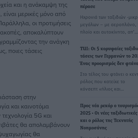
χεία και η ανάκαμψη της
πέρασε
 είναι μερικές μόνο από
Ηχρονιά των ταξιδιών -μικρ
Παράλληλα, οι προτιμήσεις
μεγάλων – με αεροπλάνο, 
διακοπές, αποκαλύπτουν
πλοίο και αυτοκίνητο, απ’…
ογραμμίζοντας την ανάγκη
ως, ποιες τάσεις
TUI: Οι 5 κορυφαίες ταξιδι
τάσεις των Γερμανών το 20
Ένας προορισμός δεν φτάνε
Στο τέλος του φτάνει ο κεν
ρόλος που κατείχε το
κόνσεπτ «ήλιος και…
ιάσταση στην
γία και καινοτόμα
Προς νέα ρεκόρ ο τουρισμό
 τεχνολογία 5G και
2025 - Οι νέες ταξιδιωτικές
και ο ρόλος της Τεχνητής
επιβάτες θα απολαμβάνουν
Νοημοσύνης
 ψυχαγωγίας θα