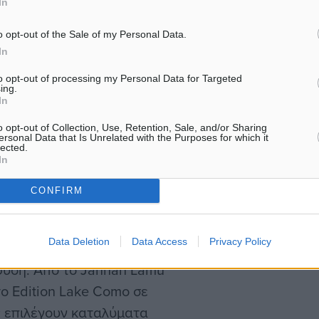
In
να αυξάνεται, οι
o opt-out of the Sale of my Personal Data.
In
τήσεις μέσω ταξιδιών.
 15,6% στα σόλο
to opt-out of processing my Personal Data for Targeted
ing.
σε στο 9,2%.
In
χεδόν μοναχικές εκδρομές
o opt-out of Collection, Use, Retention, Sale, and/or Sharing
e Left ενισχύουν την
ersonal Data that Is Unrelated with the Purposes for which it
lected.
έες φιλίες και σχέσεις.
In
CONFIRM
Data Deletion
Data Access
Privacy Policy
από μόνα τους,
φύση. Από το Jannah Lamu
ο Edition Lake Como σε
ες επιλέγουν καταλύματα