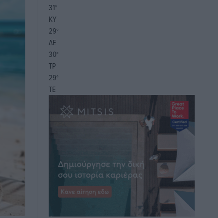
31
°
ΚΥ
29
°
ΔΕ
30
°
ΤΡ
29
°
ΤΕ