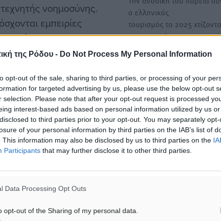
Την ανοδική του πορεία συ
 τεχνητής νοημοσύνης.
ο ελληνικός
όσχονται εμπειρίες
τουρισμός το 2025 χτίζοντ
στις επιτυχίες του 2024 και
δη από το 2024.
επιβεβαιώνοντας…
ική της Ρόδου -
Do Not Process My Personal Information
Ο ελληνικός τουρισμός το 
to opt-out of the sale, sharing to third parties, or processing of your per
Πώς θα αξιοποιήσει τις νέε
formation for targeted advertising by us, please use the below opt-out s
» οδηγεί τους ταξιδιώτες
r selection. Please note that after your opt-out request is processed y
ταξιδιωτικές τάσεις
. Καταλύματα
eing interest-based ads based on personal information utilized by us or
Οι ταξιδιωτικές τάσεις του
disclosed to third parties prior to your opt-out. You may separately opt-
ς εξορμήσεις με
αναδεικνύουν την ανάγκη 
losure of your personal information by third parties on the IAB’s list of
αναπροσαρμογή της
για ενήλικες, αποτελούν
. This information may also be disclosed by us to third parties on the
IA
στρατηγικής…
Participants
that may further disclose it to other third parties.
ους ειδικούς αναλυτές, ο
, βοηθά τους ταξιδιώτες
 του παρελθόντος.
l Data Processing Opt Outs
o opt-out of the Sharing of my personal data.