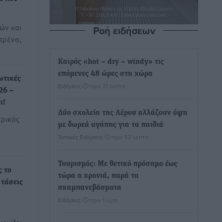
ών και
Ροή ειδήσεων
τρένο,
Καιρός «hot – dry – windy» τις
επόμενες 48 ώρες στη χώρα
ωτικές
Ειδήσεις
•
πριν 21 λεπτά
26 –
ι!
Δύο σχολεία της Λέρου αλλάζουν όψη
τρικός
με δωρεά αγάπης για τα παιδιά
Τοπικές Ειδήσεις
•
πριν 52 λεπτά
Τουρισμός: Με θετικό πρόσημο έως
ς το
τώρα η χρονιά, παρά τα
 τάσεις
σκαμπανεβάσματα
Ειδήσεις
•
πριν 1 ώρα