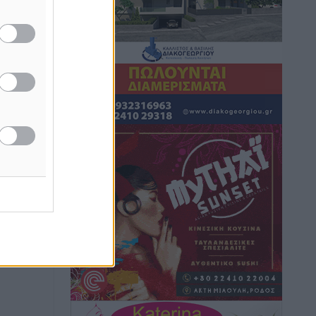
καιρικά φαινόμενα δεν υπάρχουν
περιθώρια εφησυχασμού
Ειδήσεις
•
πριν 1 ώρα
Στον Άγιο Νικόλαο Χάλκης ανοίγει
ξανά το ανανεωμένο εκκλησιαστικό
μουσείο από τη Λέσχη Lions Χάλκης
Τοπικές Ειδήσεις
•
πριν 2 ώρες
Ρόδος: «Βουλιάζει» από τουρίστες –
Πάνω από 1 εκατ. επιβάτες και 55
κρουαζιερόπλοια
Τοπικές Ειδήσεις
•
πριν 2 ώρες
Γ’ Εθνική Κατηγορία: Οι ημερομηνίες
των αγωνιστικών της κανονικής
περιόδου
Αθλητικά
•
πριν 7 ώρες