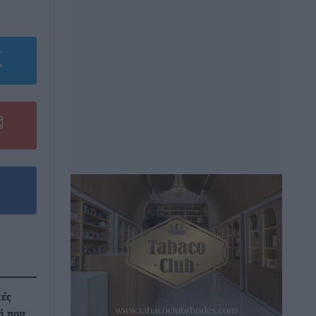
κές
ά που