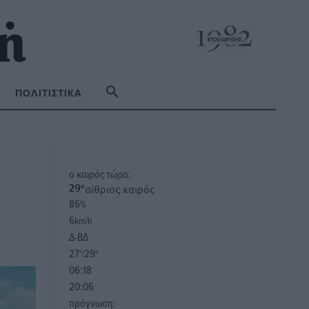
ΠΟΛΙΤΙΣΤΙΚΆ
o καιρός τώρα:
αίθριος καιρός
29
°
86
%
6
km/h
Δ-ΒΔ
27
29
°/
°
06:18
20:06
πρόγνωση: