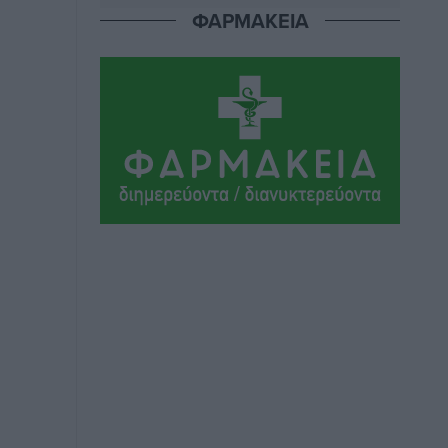
ΦΑΡΜΑΚΕΙΑ
Τα Γλυπτά του Παρθενώνα ως
προσωπικό δώρο στον Τραμπ
Δημο-Κρίσεις
•
πριν 8 ώρες
Το στενό της Κρεμαστής μπήκε στη
λίστα των 7 θαυμάτων της αναμονής
Δημο-Κρίσεις
•
πριν 8 ώρες
ΣΕΤΕ: Σημαντική θεσμική εξέλιξη η
ΚΥΑ για το ΕΧΠ για τον τουρισμό
Ειδήσεις
•
πριν 8 ώρες
Γ. Χατζημάρκος: “Δύο μεγάλες
δεσμεύσεις Γεωργιάδη” – Κίνητρα για
τους γιατρούς των νησιών και
συνεργασία Ρόδου με το Αττικόν για το
Ακτινοθεραπευτικό
Τοπικές Ειδήσεις
•
πριν 8 ώρες