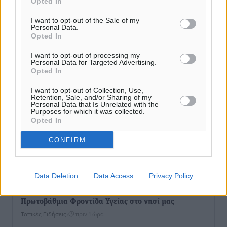
Opted In
Τοπικές Ειδήσεις
•
πριν 2 λεπτά
I want to opt-out of the Sale of my
Personal Data.
Γ. Χατζημάρκος: 3,58 εκατ. ευρώ για την ανάπλαση
Opted In
του παραλιακού μετώπου της Πόθιας στην Κάλυμνο
I want to opt-out of processing my
Τοπικές Ειδήσεις
•
πριν 41 λεπτά
Personal Data for Targeted Advertising.
Opted In
Χωρίς τις αισθήσεις του ανασύρθηκε από τη θάλασσα
I want to opt-out of Collection, Use,
στη Ψαροπούλα 72χρονος Σουηδός
Retention, Sale, and/or Sharing of my
Personal Data that Is Unrelated with the
Τοπικές Ειδήσεις
•
πριν 45 λεπτά
Purposes for which it was collected.
Opted In
Μάνος Κόνσολας: «Παράταση έως τις 30 Νοεμβρίου
CONFIRM
στο ‘’Εξοικονομώ-Επιχειρώ’’ για τις επιχειρήσεις»
Τοπικές Ειδήσεις
•
πριν 52 λεπτά
Data Deletion
Data Access
Privacy Policy
Σωματείο Συνταξιούχων ΙΚΑ Ρόδου: Ελλείψεις στη
Πρωτοβάθμια Φροντίδα Υγείας στο νησί μας
Τοπικές Ειδήσεις
•
πριν 1 ώρα