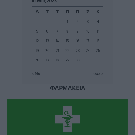
Ιούνιος 2023
Ποιες κατηγορίες καταστημάτων συγκεντρώνουν τη
Δ
Τ
Τ
Π
Π
Σ
Κ
μεγαλύτερη κίνηση
1
2
3
4
Ειδήσεις
•
πριν 4 ώρες
5
6
7
8
9
10
11
Αστυπάλαια: Το φως που μένει αναμμένο στο κάστρο
12
13
14
15
16
17
18
Τοπικές Ειδήσεις
•
πριν 4 ώρες
19
20
21
22
23
24
25
26
27
28
29
30
Τουρισμός: «Φτωχός συγγενής κάμπινγκ και
τροχόσπιτα
« Μάι
Ιούλ »
Ειδήσεις
•
πριν 4 ώρες
ΦΑΡΜΑΚΕΙΑ
Έφυγε από τη ζωή ο επί σειρά ετών εφημέριος στον
ιερό Ναό του Αγίου Νικολάου Παστίδας Μιχαήλ
Καψάλης
Τοπικές Ειδήσεις
•
πριν 21 ώρες
Αποκαλυπτήρια για την «Ατζέντα 2030» από το βήμα