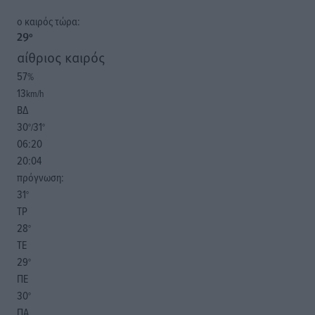
o καιρός τώρα:
29
°
αίθριος καιρός
57
%
13
km/h
ΒΔ
30
31
°/
°
06:20
20:04
πρόγνωση:
31
°
ΤΡ
28
°
ΤΕ
29
°
ΠΕ
30
°
ΠΑ