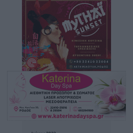
Η Ελλάδα κρατά το τουριστικό momentum, παρά τις
γεωπολιτικές αναταράξεις
Ειδήσεις
•
πριν 3 ώρες
Σε κόκκινο συναγερμό επτά Περιφέρειες – Οι οδηγίες
της Πολιτικής Προστασίας και ο Χάρτης Πρόβλεψης
Πυρκαγιάς
Ειδήσεις
•
πριν 3 ώρες
ΑΑΔΕ: Αυξάνονται οι «καρφωτές» για φοροδιαφυγή
– Στο μικροσκόπιο τουριστικοί προορισμοί, ταμειακές
και συναλλαγές POS
Ειδήσεις
•
πριν 4 ώρες
Δημόσιο: Το νέο καθεστώς επιλογής προϊσταμένων, τι
προβλέπει το νομοσχέδιο του Υπ. Εσωτερικών
Ειδήσεις
•
πριν 4 ώρες