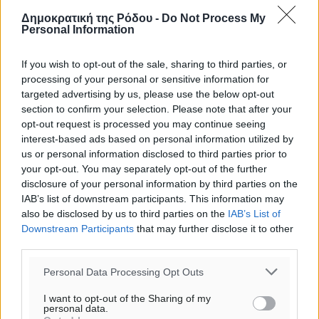
Δημοκρατική της Ρόδου -
Do Not Process My
Personal Information
If you wish to opt-out of the sale, sharing to third parties, or
processing of your personal or sensitive information for
targeted advertising by us, please use the below opt-out
section to confirm your selection. Please note that after your
opt-out request is processed you may continue seeing
interest-based ads based on personal information utilized by
us or personal information disclosed to third parties prior to
your opt-out. You may separately opt-out of the further
disclosure of your personal information by third parties on the
IAB’s list of downstream participants. This information may
also be disclosed by us to third parties on the
IAB’s List of
Ροή ειδήσεων
Downstream Participants
that may further disclose it to other
third parties.
Personal Data Processing Opt Outs
Συνελήφθησαν δύο αλλοδαπές για λαθρεμπόριο
καπνικών προϊόντων στη Ρόδο – Κατασχέθηκαν
I want to opt-out of the Sharing of my
personal data.
-3.928- πακέτα χωρίς ειδική ταινία φορολόγησης