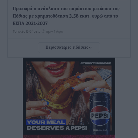
Προχωρά η ανάπλαση του παράκτιου μετώπου της
Πόθιας με χρηματοδότηση 3,58 εκατ. ευρώ από το
ΕΣΠΑ 2021-2027
Τοπικές Ειδήσεις
•
πριν 1 ώρα
Περισσότερες ειδήσεις
Την Παρασκευή 21 Αυγούστου η τελετή εγκαινίων
του νέου Περιφερειακού Πολυδύναμου Ιατρείου
Γενναδίου παρουσία του Άδωνι Γεωργιάδη
Τοπικές Ειδήσεις
•
πριν 1 ώρα
Στη Λέρο ο πρόεδρος του ΠΑΣΟΚ Νίκος Ανδρουλάκης
Τοπικές Ειδήσεις
•
πριν 2 ώρες
Στα 2-2,35 GW ο στόχος για τα πρώτα υπεράκτια
αιολικά πάρκα που θα λειτουργήσουν στη χώρα μας
Ειδήσεις
•
πριν 3 ώρες