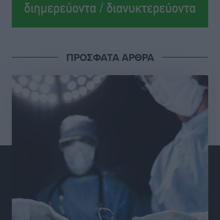
ανεξαρτητοποίηση του Μιχαήλ Κορδίνα
Τοπικές Ειδήσεις
•
πριν 15 ώρες
Απόλλωνας Καλυθιών: Πιστός στρατιώτης του ο
ΠΡΟΣΦΑΤΑ ΑΡΘΡΑ
Σουηδός του!
Αθλητικά
•
πριν 15 ώρες
Χατζηβασιλείου: Προτεραιότητα της ΕΕ η προστασία
των εξωτερικών συνόρων
Ειδήσεις
•
πριν 15 ώρες
Κάρπαθος: Το πιο υποτιμημένο νησί είναι ένας
κρυφός παράδεισος στα Δωδεκάνησα
Τοπικές Ειδήσεις
•
πριν 16 ώρες
Ο Λαμπρος Φισφής στη Ρόδο στις 21 Σεπτεμβρίου
Πολιτιστικά
•
πριν 16 ώρες