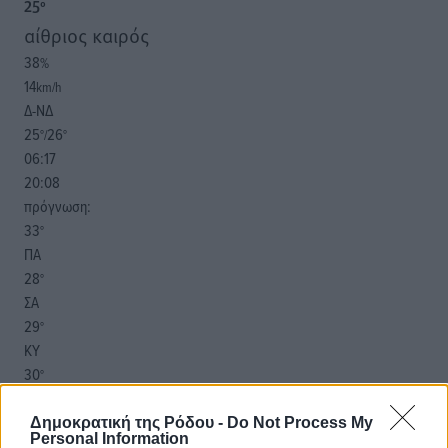
25
°
αίθριος καιρός
38
%
14
km/h
Δ-ΝΔ
25
26
°/
°
06:17
20:08
πρόγνωση:
33
°
ΠΑ
28
°
ΣΑ
29
°
ΚΥ
30
°
ΔΕ
Δημοκρατική της Ρόδου -
Do Not Process My
Personal Information