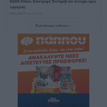
ΠΑΟΚ Ρόδου: Επιστροφή Τοντόροβ και άνοιγμα προς
χορηγούς
Αθλητικά
•
πριν 14 ώρες
Περισσότερες ειδήσεις
Rhodes Beyond Summer – Εκεί που το καλοκαίρι
είναι μόνο η αρχή
Τοπικές Ειδήσεις
•
πριν 14 ώρες
Κικίλιας: Μειώθηκαν κατά 34% οι μεταναστευτικές
ροές στα θαλάσσια σύνορα
Ειδήσεις
•
πριν 14 ώρες
Κως: Γερμανός τουρίστας κέρδισε αποζημίωση 900
ευρώ επειδή δεν βρήκε ξαπλώστρες στις
οικογενειακές διακοπές του
Τοπικές Ειδήσεις
•
πριν 14 ώρες
Ο γεωεντοπισμός μέσω 112 «έσωσε» Δανό περιπατητή