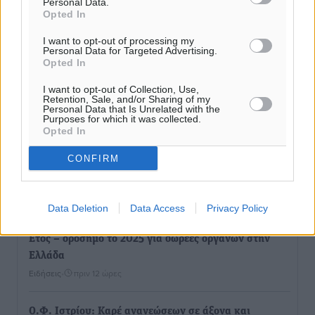
Personal Data.
Opted In
I want to opt-out of processing my
Personal Data for Targeted Advertising.
Opted In
I want to opt-out of Collection, Use,
Retention, Sale, and/or Sharing of my
Personal Data that Is Unrelated with the
Purposes for which it was collected.
Opted In
CONFIRM
Ροή ειδήσεων
Data Deletion
Data Access
Privacy Policy
Έτος – ορόσημο το 2025 για δωρεές οργάνων στην
Ελλάδα
Ειδήσεις
•
πριν 12 ώρες
Ο.Φ. Ιστρίου: Καρέ ανανεώσεων σε άξονα και