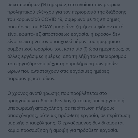
δεκατεσσάρων (14) ημερών, στο πλαίσιο των μέτρων
προληπτικού ελέγχου για τον περιορισμό της διάδοσης
του κορωνοϊού COVID-19, σύμφωνα με τις επίσημες
συστάσεις του ΕΟΔΥ μπορεί να ζητήσει -εφόσον αυτό
είναι εφικτό- εξ αποστάσεως εργασία, ή εφόσον δεν
είναι εφικτή να τον απασχολεί πέραν του ημερήσιου
συμβατικού ωραρίου του, κατά μία (1) ώρα ημερησίως, σε
άλλες εργάσιμες ημέρες, από τη λήξη του περιορισμού
του εργαζόμενου μέχρι τη συμπλήρωση των μισών
ωρών που αντιστοιχούν στις εργάσιμες ημέρες
παραμονής κατ’ οίκον.
Ο χρόνος αναπλήρωσης που προβλέπεται στο
προηγούμενο εδάφιο δεν λογίζεται ως υπερεργασία ή
υπερωριακή απασχόληση, σε περίπτωση πλήρους
απασχόλησης, ούτε ως πρόσθετη εργασία, σε περίπτωση
μερικής απασχόλησης. Ο εργαζόμενος δεν δικαιούται
καμία προσαύξηση ή αμοιβή για πρόσθετη εργασία.