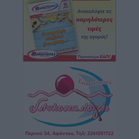
Αθλητικά
•
πριν 2 ώρες
Άρης Αρχαγγέλου: Στο πλευρό του άτυχου Ιάκωβου
Θωμά
Αθλητικά
•
πριν 2 ώρες
Φοίβος: Η μεγάλη επιστροφή του Μπρένο Σαλβατιέρα
Αθλητικά
•
πριν 2 ώρες
Κλεάνθης: Έτοιμες οι κάρτες διαρκείας της νέας
σεζόν
Αθλητικά
•
πριν 2 ώρες
Ατρόμητος Διμυλιάς: Ο Μαργαρίτης και μία
αδιαπραγμάτευτη φιλοσοφία
Αθλητικά
•
πριν 2 ώρες