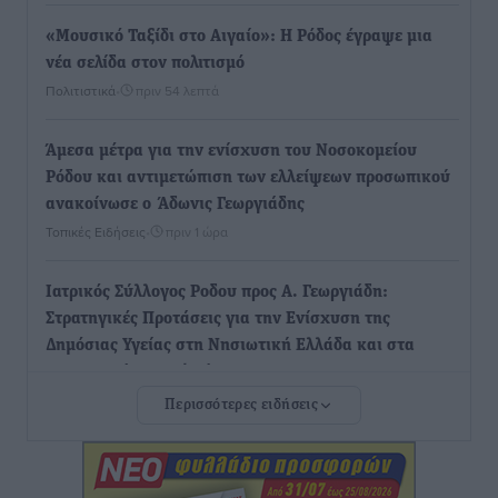
«Μουσικό Ταξίδι στο Αιγαίο»: Η Ρόδος έγραψε μια
νέα σελίδα στον πολιτισμό
Πολιτιστικά
•
πριν 54 λεπτά
Άμεσα μέτρα για την ενίσχυση του Νοσοκομείου
Ρόδου και αντιμετώπιση των ελλείψεων προσωπικού
ανακοίνωσε ο Άδωνις Γεωργιάδης
Τοπικές Ειδήσεις
•
πριν 1 ώρα
Iατρικός Σύλλογος Ροδου προς Α. Γεωργιάδη:
Στρατηγικές Προτάσεις για την Ενίσχυση της
Δημόσιας Υγείας στη Νησιωτική Ελλάδα και στα
Νοσοκομεία της Γ΄ Ζώνης
Τοπικές Ειδήσεις
•
πριν 1 ώρα
Περισσότερες ειδήσεις
Πάνθηρες: Ξεκίνησαν αισιόδοξοι για την παρθενική
“πτήση” τους