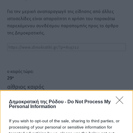
Για την μερική αναπαραγωγή της είδησης από άλλες
ιστοσελίδες είναι απαραίτητη η χρήση του παρακάτω
παρεχόμενου συνδέσμου παραπομπής προς το άρθρο
της Δημοκρατικής.
o καιρός τώρα:
29
°
αίθριος καιρός
83
%
16
km/h
Δημοκρατική της Ρόδου -
Do Not Process My
Personal Information
Δ
27
28
°/
°
If you wish to opt-out of the sale, sharing to third parties, or
06:18
processing of your personal or sensitive information for
20:07