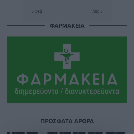
Σι Τζέι Χάρις: «Να πανηγυρίσουμε πολλές νίκες μαζί»
« Φεβ
Απρ »
Αθλητικά
•
πριν 5 ώρες
ΦΑΡΜΑΚΕΙΑ
Ροδήλιος: Ο απολογισμός από το Πανελλήνιο
Πρωτάθλημα Πίστας
Αθλητικά
•
πριν 5 ώρες
Διαγόρας: Μετεγγραφικό ντεμαράζ
Αθλητικά
•
πριν 5 ώρες
Γ.Σ. Διαγόρας: Εντατική προετοιμασία και επιστροφή
Ρίζου στις Ακαδημίες
Αθλητικά
•
πριν 5 ώρες
Εθνική Ανδρών: Ραντεβού στο Telekom Center Athens
ΠΡΟΣΦΑΤΑ ΑΡΘΡΑ
Αθλητικά
•
πριν 5 ώρες