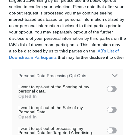
targeted advertising by us, please use the below opt-out
πρόγνωση:
section to confirm your selection. Please note that after your
32
°
opt-out request is processed you may continue seeing
ΣΑ
interest-based ads based on personal information utilized by
30
us or personal information disclosed to third parties prior to
°
your opt-out. You may separately opt-out of the further
ΚΥ
disclosure of your personal information by third parties on the
29
°
IAB’s list of downstream participants. This information may
ΔΕ
also be disclosed by us to third parties on the
IAB’s List of
29
°
Downstream Participants
that may further disclose it to other
ΤΡ
third parties.
Personal Data Processing Opt Outs
I want to opt-out of the Sharing of my
personal data.
Opted In
I want to opt-out of the Sale of my
Personal Data.
Opted In
I want to opt-out of processing my
Personal Data for Targeted Advertising.