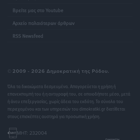
Τοπικές Ειδήσεις
•
πριν 9 ώρες
Βρείτε μας στο Youtube
Αρχείο παλαιότερων άρθρων
Σερβία: Ανακάμπτουν οι τουριστικές ροές προς την
Ελλάδα
RSS Newsfeed
Ειδήσεις
•
πριν 9 ώρες
Διακοπές στην Κάρπαθο για τον Γιώργο Γεραπετρίτη
Τοπικές Ειδήσεις
•
πριν 9 ώρες
©
2009 - 2026 Δημοκρατική της Ρόδου.
Ρόδος: Τραυματίστηκε 53χρονος ναυτικός
Όλα τα δικαιώματα δεσμευμένα. Απαγορεύεται η χρήση ή
Τοπικές Ειδήσεις
•
πριν 9 ώρες
επανεκπομπή του ή η αντιγραφή του, σε οποιοδήποτε μέσο, μετά
ή άνευ επεξεργασίας, χωρίς άδεια του εκδότη. Το σύνολο του
Airbnb: Αυξημένα έσοδα στο β’ τρίμηνο με «όχημα»
περιεχομένου και των υπηρεσιών του dimokratiki.gr διατίθεται
το Μουντιάλ
στους επισκέπτες αυστηρά για προσωπική χρήση.
Ειδήσεις
•
πριν 9 ώρες
MHT: 232004
Ενίσχυση των υπηρεσιών υγείας στο αεροδρόμιο της